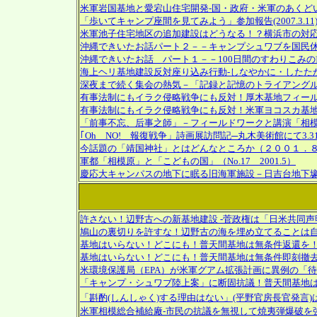
米軍岩国基地と愛宕山住宅開発-国・政府・米軍のあくどいやり方
「歩いてキャンプ座間を見てみよう」参加報告(2007.3.11
米軍池子住宅地区の追加建設はどうなる！？横浜市の対応を考え
沖縄できいたお話パート２－－キャンプシュワブを国民休暇村
沖縄できいたお話 パート１－－100日間のすわりこみの前に1
海上ヘリ基地建設反対座り込み行動-しなやかに・したたかに・
深夜まで続く集会の熱気－「記録と記憶のトライアング
有事法制にもイラク侵略戦争にも反対！厚木基地フィー
有事法制にもイラク侵略戦争にも反対！米軍ヨコスカ基
「前事不忘、后事之師」－フィールドワークと講演「相
｢Oh NO! 報復戦争」詩画展訪問記─丸木美術館にて3.31ま
今話題の「靖国神社」とはどんなところか（２００１．
軍都「相模原」と「こどもの国」（No.17 2001.5）
慶応大キャンパスの地下に眠る旧海軍施設－日吉台地下壕（No
許さない！辺野古への新基地建設 ‐菅政権は「日米共同
鳩山の裏切りを許すな！辺野古の海を埋め立てることは
基地はいらない！どこにも！普天間基地は無条件返還を
基地はいらない！どこにも！普天間基地は無条件即刻撤
米環境保護局（EPA）が米軍グアム拡張計画に異例の「
「キャンプ・シュワブ陸上案」に断固抗議！普天間基地
「斟酌(しんしゃく)する理由はない」(平野官房長官発言
米軍相模総合補給廠-市民の抗議を無視して焼夷弾爆破を