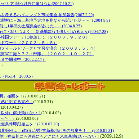
-闘う以外に道はない(2007.10.21)
)
るハイキングと市民集会 参加報告(2007.2.20)
に－海上基地予定地を見ながら聞いた話－－（2004.9.9)
年間の土曜集会があった－－(2004.8.25)
粘りつよく- 新基地建設を食い止める人々(2004.7.28)
ル韓国ツアー」に参加して（２００３．９．２８）
ルドワーク（２００３．５．５）
地フィールドワークと学習交流会（２００３．５．４）
模海軍工廠と７３１部隊」（２００２．１０．２７）
で開催中（2002.2.17）
８）
.14 2000.5）
声明」撤回を！
(2010.06.21)
自然に対する冒涜！
(2010.5.31)
！
(2010.04.27)
去以外に解決策はない！
(2010.4.03)
待った！」
(2010.03.06)
は無条件即刻撤去を！
(2010.02.20)
)は撤回せよ！政府は辺野古新基地計画の放棄を！
(2010.01.31)
(2009.12.9)
強行-神奈川にも沖縄にもどこにも米軍基地はいらない！