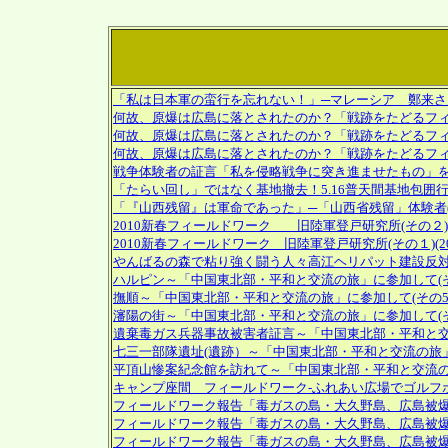
「私は日本軍の蛮行を忘れない！」─マレーシア 鄭来さ
何故、原爆は広島に落とされたのか？「戦跡をたどるフィ
何故、原爆は広島に落とされたのか？「戦跡をたどるフィ
何故、原爆は広島に落とされたのか？「戦跡をたどるフィ
戦争体験者の証言「私を侵略戦争に突き進ませたもの」
「たらい回し」ではなく基地撤去！5.16普天間基地包囲
「『山西残留』は軍命であった」─「山西省残留」体験者
2010新春フィールドワーク 旧陸軍登戸研究所(その２) (20
2010新春フィールドワーク 旧陸軍登戸研究所(その１)(2010
やんばるの森で粘り強く闘う人々高江ヘリパット建設反対現場フ
ハルピン～「中国東北部・平和と交流の旅」に参加して(その6)(2
撫順～「中国東北部・平和と交流の旅」に参加して(その5)(200
瀋陽の街～「中国東北部・平和と交流の旅」に参加して(その4)(2
遺棄毒ガス兵器事故被害者証言～「中国東北部・平和と交流の旅」
七三一部隊遺址(遺跡）～「中国東北部・平和と交流の旅」に参加し
平頂山惨案紀念館を訪れて～「中国東北部・平和と交流の旅」に参
キャンプ座間 フィールドワーク‐ふれあい広場でゴルフボール
フィールドワーク報告「毒ガスの島・大久野島、広島被爆地域、
フィールドワーク報告「毒ガスの島・大久野島、広島被爆地域、
フィールドワーク報告「毒ガスの島・大久野島、広島被爆地域、