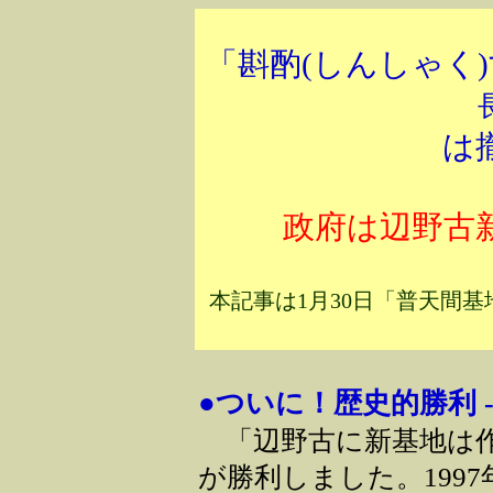
「斟酌(しんしゃく
は
政府は辺野古
本記事は1月30日「普天間
●ついに！歴史的勝利 
「辺野古に新基地は作
が勝利しました。199