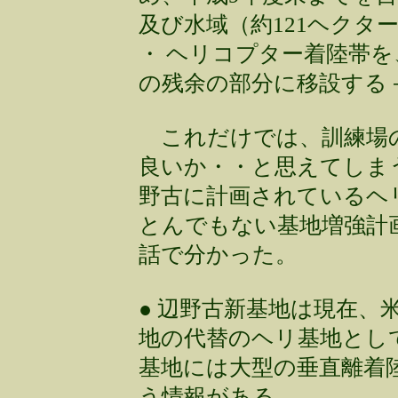
及び水域（約121ヘクタ
・ ヘリコプター着陸帯
の残余の部分に移設する
これだけでは、訓練場
良いか・・と思えてしま
野古に計画されているヘ
とんでもない基地増強計
話で分かった。
● 辺野古新基地は現在、
地の代替のヘリ基地とし
基地には大型の垂直離着
う情報がある。