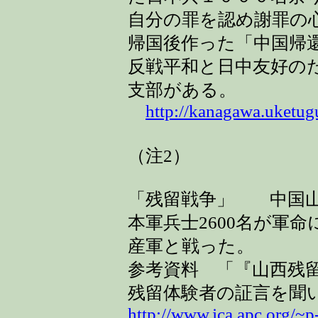
自分の罪を認め謝罪の
帰国後作った「中国帰
反戦平和と日中友好の
支部がある。
http://kanagawa.uketug
（注2）
「残留戦争」 中国山
本軍兵士2600名が軍
産軍と戦った。
参考資料 「『山西残
残留体験者の証言を聞
http://www.jca.apc.org/~p