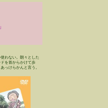
」
使わない。朗々とした
ードを首からかけて歩
とあっけらかんと言う。