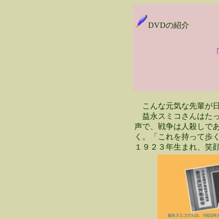
DVDの紹介
こんな元気な先輩が日
益永スミコさんはたっ
声で、戦争は人殺しで
く。「これを持って歩
１９２３年生まれ、笑