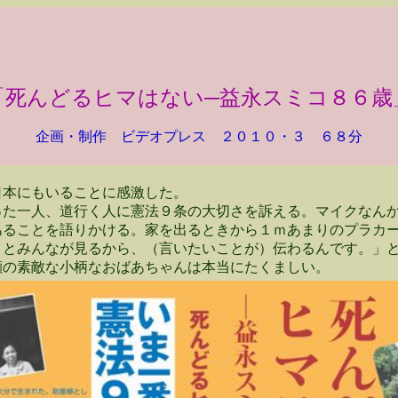
「死んどるヒマはない─益永スミコ８６歳
企画・制作 ビデオプレス ２０１０・３ ６８分
本にもいることに感激した。
た一人、道行く人に憲法９条の大切さを訴える。マイクなんか
あることを語りかける。家を出るときから１ｍあまりのプラカ
くとみんなが見るから、（言いたいことが）伝わるんです。」
顔の素敵な小柄なおばあちゃんは本当にたくましい。