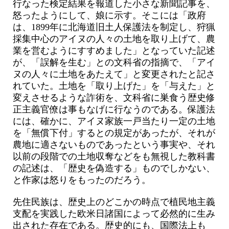
行なった検定結果を報道した小さな新聞記事を、
怒ったようにして、娘に示す。そこには「政府
は、1899年に北海道旧土人保護法を制定し、狩猟
採集中心のアイヌの人々の土地を取り上げて、農
業を営むようにすすめました」となっていた記述
が、「誤解を生む」との文科省の指摘で、「アイ
ヌの人々に土地をあたえて」と変更されたと記さ
れていた。土地を「取り上げた」を「与えた」と
変えさせるような詐術を、文科省に巣食う歴史修
正主義官僚は事もなげに行なうのである。保護法
には、確かに、アイヌ家族一戸当たり一定の土地
を「無償下付」するとの規定があったが、それが
農地に適さないものであったという事実や、それ
以前の段階での土地収奪などをも無視した教科書
の記述は、「歴史を偽造する」ものでしかない、
と作家は怒りをもったのだろう。
先住民族は、歴史上のどこかの時点で植民地主義
支配を実践した欧米日諸国によって必然的に生み
出された存在である。歴史的にも、国際法上も