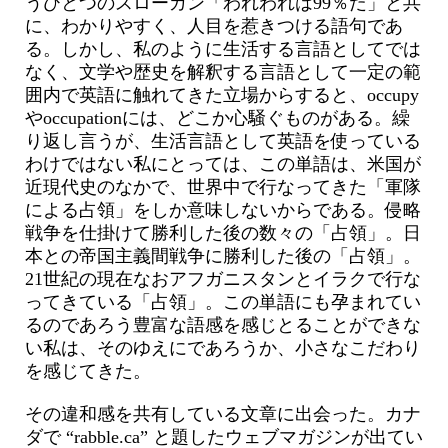
うひとつのスローガン「われわれは99％だ」と共
に、わかりやすく、人目を惹きつける語句であ
る。しかし、私のように生活する言語としてでは
なく、文学や歴史を解釈する言語として一定の範
囲内で英語に触れてきた立場からすると、occupy
やoccupationには、どこか心騒ぐものがある。繰
り返し言うが、生活言語として英語を使っている
わけではない私にとっては、この単語は、米国が
近現代史のなかで、世界中で行なってきた「軍隊
による占領」をしか意味しないからである。侵略
戦争を仕掛けて勝利した後の数々の「占領」。日
本との帝国主義間戦争に勝利した後の「占領」。
21世紀の現在なおアフガニスタンとイラクで行な
ってきている「占領」。この単語にも孕まれてい
るのであろう豊富な語感を感じとることができな
い私は、そのゆえにであろうか、小さなこだわり
を感じてきた。
その違和感を共有している文章に出会った。カナ
ダで “rabble.ca” と題したウェブマガジンが出てい