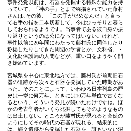
事件発覚以前は、石器を発掘する特殊な能力を持
っていて、「神の手」とまで称揚されていた藤村
さんは､その後、「この手がだめなんだ」と言っ
て右手の指を二本切断して、今はひっそりと暮ら
しておられるようです。当事者である彼自身の振
り返りというのは公になってはいない。けれど、
事件以前に20年間にわたって藤村氏に同伴したり
称揚したりしてきた周辺の学者とか、文科省、・
文化財保護局の人間などが、重い口をようやく開
き始めています。
宮城県を中心に東北地方では、藤村氏が前期旧石
器の遺跡から次々と石器を発掘していた時期があ
った。そのことによって、いわゆる日本列島の歴
史は一挙に何万年、ときには10万年単位で古くな
るという、そういう発見が続いたわけですね。ほ
かの考古学者がいくら発掘してもそのようなもの
は出土しない。ところが藤村氏が現れると突然の
ようにしてその時代の石器が現れる。結果的に
は、縄文遺跡から発掘した石器を、誰もいない深