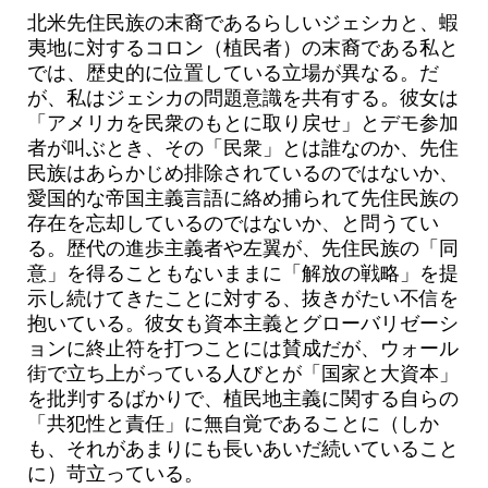
北米先住民族の末裔であるらしいジェシカと、蝦
夷地に対するコロン（植民者）の末裔である私と
では、歴史的に位置している立場が異なる。だ
が、私はジェシカの問題意識を共有する。彼女は
「アメリカを民衆のもとに取り戻せ」とデモ参加
者が叫ぶとき、その「民衆」とは誰なのか、先住
民族はあらかじめ排除されているのではないか、
愛国的な帝国主義言語に絡め捕られて先住民族の
存在を忘却しているのではないか、と問うてい
る。歴代の進歩主義者や左翼が、先住民族の「同
意」を得ることもないままに「解放の戦略」を提
示し続けてきたことに対する、抜きがたい不信を
抱いている。彼女も資本主義とグローバリゼーシ
ョンに終止符を打つことには賛成だが、ウォール
街で立ち上がっている人びとが「国家と大資本」
を批判するばかりで、植民地主義に関する自らの
「共犯性と責任」に無自覚であることに（しか
も、それがあまりにも長いあいだ続いていること
に）苛立っている。