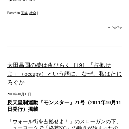
Posted in
民族
,
社会
|
Page Top
太田昌国の夢は夜ひらく［19］「占拠せ
よ」（occupy）という語に、なぜ、私はたじ
ろぐか
2011年10月11日
反天皇制運動『モンスター』21号（2011年10月11
日発行）掲載
「ウォール街を占拠せよ！」のスローガンの下、
ニューヨークで「格差NO」の動きが始まったの