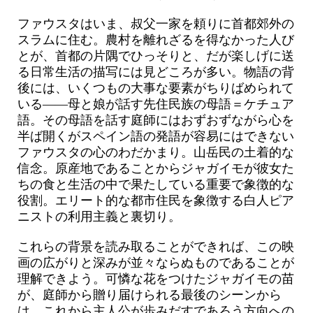
ファウスタはいま、叔父一家を頼りに首都郊外の
スラムに住む。農村を離れざるを得なかった人び
とが、首都の片隅でひっそりと、だが楽しげに送
る日常生活の描写には見どころが多い。物語の背
後には、いくつもの大事な要素がちりばめられて
いる――母と娘が話す先住民族の母語＝ケチュア
語。その母語を話す庭師にはおずおずながら心を
半ば開くがスペイン語の発語が容易にはできない
ファウスタの心のわだかまり。山岳民の土着的な
信念。原産地であることからジャガイモが彼女た
ちの食と生活の中で果たしている重要で象徴的な
役割。エリート的な都市住民を象徴する白人ピア
ニストの利用主義と裏切り。
これらの背景を読み取ることができれば、この映
画の広がりと深みが並々ならぬものであることが
理解できよう。可憐な花をつけたジャガイモの苗
が、庭師から贈り届けられる最後のシーンから
は、これから主人公が歩みだすであろう方向への