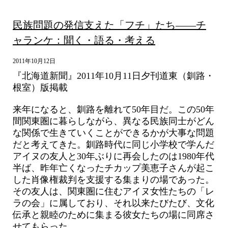
民族問題の発信支えた「フチ」たち――チ
ャランケ：聞く・語る・考える
2011年10月12日
『北海道新聞』2011年10月11日夕刊道東（釧路・
根室）版掲載
来年になると、釧路を離れて50年目だ。この50年
間関東圏に暮らしながら、異なる民族同士がどん
な関係で生きていくことができるかが大事な問題
だと考えてきた。釧路時代に同じ小学校で学んだ
アイヌの友人と30年ぶりに再会したのは1980年代
半ば、昨年亡くなったチカップ美恵子さんが起こ
した肖像権裁判を支援する集まりの場であった。
その友人は、関東圏に住むアイヌ女性たちの「レ
ラの会」に属しており、それ以来たびたび、文化
伝承と親睦のために集まる彼女たちの場に同席さ
せてもらった。