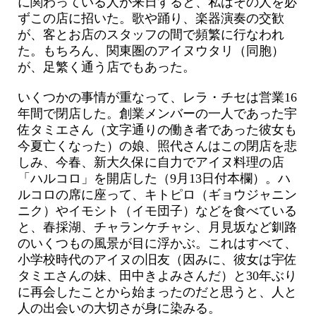
に関わっている人が来日すると、私はその人を必
ずこの店に招いた。歌や踊り、楽器演奏の交歓
が、客とお店のスタッフの間で頻繁に行なわれ
た。もちろん、関東圏のアイヌウタリ（同胞）
が、足繁く通う店でもあった。
いくつかの事情が重なって、レラ・チセは営業16
年間で閉店した。創業メンバーの一人であった宇
佐タミエさん（文字通りの働き者であった彼女も
今夏亡くなった）の娘、照代さんはこの閉店を悲
しみ、今春、新大久保に自力でアイヌ料理の店
「ハルコロ」を開店した（9月13日付本欄）。ハ
ルコロの席に座って、キトピロ（ギョウジャニン
ニク）やイモシト（イモ団子）などを食べている
と、春採湖、チャランケチャシ、月見坂など釧路
のいくつもの風景が目に浮かぶ。これはすべて、
小学校時代のアイヌの旧友（因みに、彼女は宇佐
タミエさんの妹、田中きよみさんだ）と30年ぶり
に再会したことから始まったのだと思うと、人と
人の出会いの大切さが身に染みる。