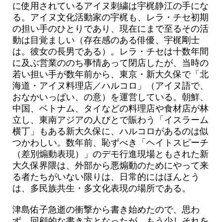
に使用されているアイヌ刺繍は宇梶静江の手にな
る。アイヌ文化活動家の宇梶も、レラ・チセ初期
の担い手のひとりであり、現在にまで至るその活
動は目覚ましい（存在感のある俳優、宇梶剛士
は。彼女の長男である）。レラ・チセは十数年間
に及ぶ営業ののち事情あって閉店したが、当時の
若い担い手が数年前から、東京・新大久保で「北
海道・アイヌ料理店／ハルコロ」（アイヌ語で、
おなかいっぱい、の意）を運営している。朝鮮、
中国、ベトナム、タイなどの料理店や食材店が林
立し、東南アジアの人びとで賑わう「イスラーム
横丁」もある新大久保に、ハルコロがあるのは似
つかわしい。数年前、恥ずべき「ヘイトスピーチ
（差別煽動表現）」のデモ行進現場ともされた新
大久保界隈は、外部から悪煽動のためにやって来
る者たちがいない限りは、日常的にはほんとう
は、多民族共生・多文化表現の場所である。
津島佑子急逝の衝撃から書き始めたので、思わ
ず、回顧的な書き方となったが、もう少しそれを