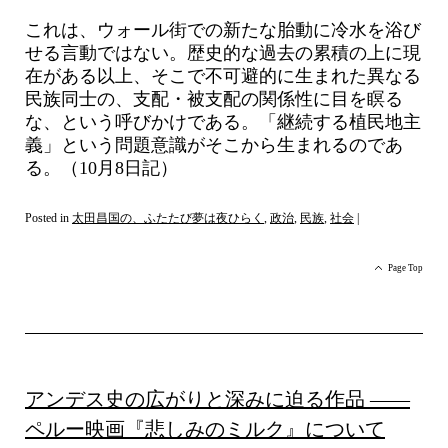
これは、ウォール街での新たな胎動に冷水を浴び
せる言動ではない。歴史的な過去の累積の上に現
在がある以上、そこで不可避的に生まれた異なる
民族同士の、支配・被支配の関係性に目を瞑る
な、という呼びかけである。「継続する植民地主
義」という問題意識がそこから生まれるのであ
る。（10月8日記）
Posted in
太田昌国の、ふたたび夢は夜ひらく
,
政治
,
民族
,
社会
|
Page Top
アンデス史の広がりと深みに迫る作品 ――
ペルー映画『悲しみのミルク』について