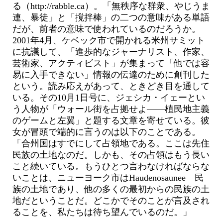
る（http://rabble.ca）。「無秩序な群衆、やじうま
連、暴徒」と「撹拌棒」の二つの意味がある単語
だが、前者の意味で使われているのだろうか。
2001年4月、ケベック市で開かれる米州サミット
に抗議して、「進歩的なジャーナリスト、作家、
芸術家、アクティビスト」が集まって「他では容
易に入手できない」情報の伝達のために創刊した
という。読み応えがあって、ときどき目を通して
いる。その10月1日号に、ジェシカ・イェーとい
う人物が「ウォール街を占拠せよ――植民地主義
のゲームと左翼」と題する文章を寄せている。彼
女が冒頭で端的に言うのは以下のことである。
「合州国はすでにして占領地である。ここは先住
民族の土地なのだ。しかも、その占領はもう長い
こと続いている。もうひとつ言わなければならな
いことは、ニューヨーク市はHaudenosaunee 民
族の土地であり、他の多くの最初からの民族の土
地だということだ。どこかでそのことが言及され
ることを、私たちは待ち望んでいるのだ。」