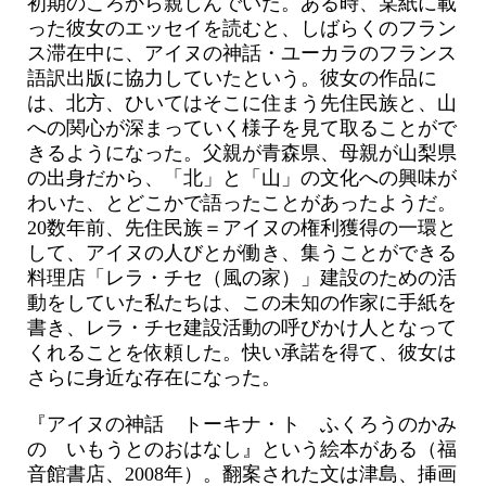
初期のころから親しんでいた。ある時、某紙に載
った彼女のエッセイを読むと、しばらくのフラン
ス滞在中に、アイヌの神話・ユーカラのフランス
語訳出版に協力していたという。彼女の作品に
は、北方、ひいてはそこに住まう先住民族と、山
への関心が深まっていく様子を見て取ることがで
きるようになった。父親が青森県、母親が山梨県
の出身だから、「北」と「山」の文化への興味が
わいた、とどこかで語ったことがあったようだ。
20数年前、先住民族＝アイヌの権利獲得の一環と
して、アイヌの人びとが働き、集うことができる
料理店「レラ・チセ（風の家）」建設のための活
動をしていた私たちは、この未知の作家に手紙を
書き、レラ・チセ建設活動の呼びかけ人となって
くれることを依頼した。快い承諾を得て、彼女は
さらに身近な存在になった。
『アイヌの神話 トーキナ・ト ふくろうのかみ
の いもうとのおはなし』という絵本がある（福
音館書店、2008年）。翻案された文は津島、挿画