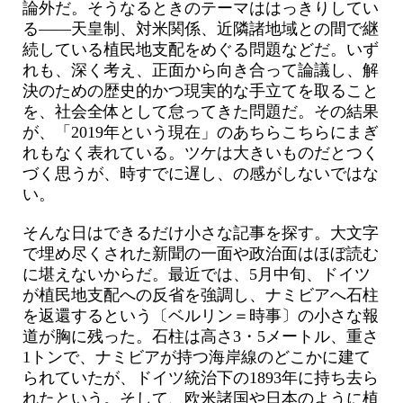
論外だ。そうなるときのテーマははっきりしてい
る――天皇制、対米関係、近隣諸地域との間で継
続している植民地支配をめぐる問題などだ。いず
れも、深く考え、正面から向き合って論議し、解
決のための歴史的かつ現実的な手立てを取ること
を、社会全体として怠ってきた問題だ。その結果
が、「2019年という現在」のあちらこちらにまぎ
れもなく表れている。ツケは大きいものだとつく
づく思うが、時すでに遅し、の感がしないではな
い。
そんな日はできるだけ小さな記事を探す。大文字
で埋め尽くされた新聞の一面や政治面はほぼ読む
に堪えないからだ。最近では、5月中旬、ドイツ
が植民地支配への反省を強調し、ナミビアへ石柱
を返還するという〔ベルリン＝時事〕の小さな報
道が胸に残った。石柱は高さ3・5メートル、重さ
1トンで、ナミビアが持つ海岸線のどこかに建て
られていたが、ドイツ統治下の1893年に持ち去ら
れたという。そして、欧米諸国や日本のように植