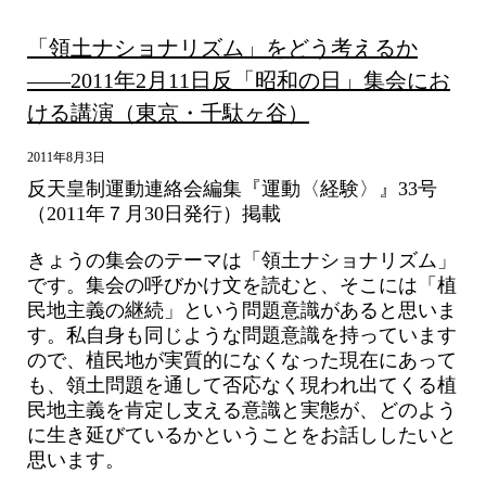
「領土ナショナリズム」をどう考えるか
――2011年2月11日反「昭和の日」集会にお
ける講演（東京・千駄ヶ谷）
2011年8月3日
反天皇制運動連絡会編集『運動〈経験〉』33号
（2011年７月30日発行）掲載
きょうの集会のテーマは「領土ナショナリズム」
です。集会の呼びかけ文を読むと、そこには「植
民地主義の継続」という問題意識があると思いま
す。私自身も同じような問題意識を持っています
ので、植民地が実質的になくなった現在にあって
も、領土問題を通して否応なく現われ出てくる植
民地主義を肯定し支える意識と実態が、どのよう
に生き延びているかということをお話ししたいと
思います。