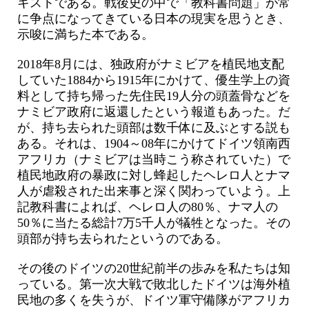
キストである。戦後史の中で「教科書問題」が常
に争点になってきている日本の現実を思うとき、
示唆に満ちた本である。
2018年8月には、独政府がナミビアを植民地支配
していた1884から1915年にかけて、優生学上の資
料として持ち帰った先住民19人分の頭蓋骨などを
ナミビア政府に返還したという報道もあった。だ
が、持ち去られた頭部は数千体に及ぶとする説も
ある。それは、1904～08年にかけてドイツ領南西
アフリカ（ナミビアは当時こう称されていた）で
植民地政府の暴政に対し蜂起したヘレロ人とナマ
人が虐殺された出来事と深く関わっていよう。上
記教科書によれば、ヘレロ人の80％、ナマ人の
50％に当たる総計7万5千人が犠牲となった。その
頭部が持ち去られたというのである。
その後のドイツの20世紀前半の歩みを私たちは知
っている。第一次大戦で敗北したドイツは海外植
民地の多くを失うが、ドイツ軍守備隊がアフリカ