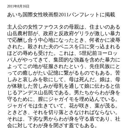
2011年8月16日
あいち国際女性映画祭2011パンフレットに掲載
主人公の女性ファウスタの母親は、住まいのある
山岳農村部が、政府と反政府ゲリラが激しい暴力
で応酬し合う中心地になったとき、何者かに凌辱
された。殺された夫のペニスを口に突っ込まれる
ほどの辱めも受けた。これは、5世紀前ヨーロッ
パ人がやってきて、集団的な強姦を含めた暴力に
よってこの地が征服されたという、先住民族にと
っての癒しがたい記憶に繋がるものでもある。苦
しみと哀しみを歌にして、母は死んだ。娘は、母
が体験した苦しみが母乳を通して娘に伝わると信
じるアンデス山岳民である。男たちからわが身を
守るために、膣にジャガイモを埋め込んでいる。
ジャガイモは生きていて、花が咲き、葉が茂る。
ときどき、それを切り落とさなければならない。
それは、下劣な男からわが身を守る盾であり、社
会に対してわが身を閉ざす蓋でもある。