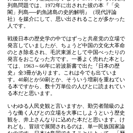
列島問題では、1972年に出された彼の本『「尖
閣」列島──釣魚諸島の史的解明』（現代評論
社）を媒介にして、思い出されることが多かった
人です。
戦後日本の歴史学の中ではずっと共産党の立場で
発言していましたが、ちょうど中国の文化大革命
のとき除名され、毛沢東派として中国べったりの
発言をおこなった方です。一番よく売れた本とし
ては、1963～66年に岩波新書で出た『日本の歴
史』全3冊があります。これは今でも出ていま
す。40刷とか50刷とか、そういう増刷を重ねてい
る本ですから、数十万単位の人びとに読まれてい
る本だと思います。
いわゆる人民史観と言いますか、勤労者階級のよ
うな働く人びとの立場を大事にしようという歴史
観を、井上さんなりに込めた本だと思います。け
れども、冒頭で展開されるのは、単一民族国家論