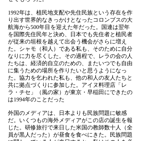
1992年は、植民地支配や先住民族という存在を作
り出す世界的なきっかけとなったコロンブスの大
航海から500年目を迎えた年だった。国連は翌年
を国際先住民年と決め、日本でも先住者と植民者
が従来の垣根を越えて出会う機会がさらに増え
た。シャモ（和人）である私も、そのために自分
なりに力を尽くした。その過程で、レラの会の人
たちは、経済的自立のための、またいつでも自由
に集うための場所を作りたいと思うようになっ
た。協力を乞われた私も、他の和人の友人たちと
共に拠点づくりに参加した。アイヌ料理店「レ
ラ・チセ」（風の家）が東京・早稲田にできたの
は1994年のことだった
外国のメディアは、日本よりも民族問題に敏感
だ。いくつもの海外メディアがこの店の誕生を報
じた。研修旅行で来日した米国の教師数十人（全
員が黒人だった）が昼食を食べにきた。民族問題