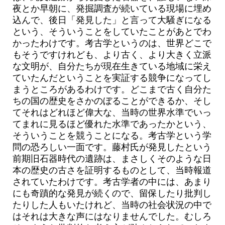
夜とか早朝に、発掘調査が続いている現場に埋め
込んで、後日「発見した」と言って大騒ぎになる
という、そういうことをしていたことがあとでわ
かったわけです。考古学というのは、世界どこで
もそうですけれども、より古く、より大きく立派
な文明が、自分たちが現在生きている地域に栄え
ていたんだということを実証する競争になってし
まうところがあるわけです。どこまで古く自分た
ちの国の歴史をさかのぼることができるか、そし
てそれはどれほど偉大な、当時の世界水準でいっ
てまれに見るほど優れた水準であったかという、
そういうことを競うことになる。考古学という学
問の恐ろしい一面です。藤村氏が発見したという
前期旧石器時代の遺跡は、まさしくそのような日
本の歴史の古さを証明するものとして、当時報道
されていたわけです。考古学者の中には、あまり
にも奇蹟的な発見が続くので、留保したり批判し
たりした人もいたけれど、当時の社会状況の中で
はそれは大きな声にはなりませんでした。むしろ