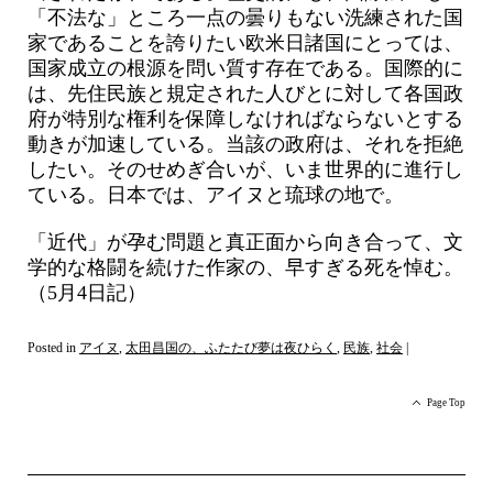
「不法な」ところ一点の曇りもない洗練された国
家であることを誇りたい欧米日諸国にとっては、
国家成立の根源を問い質す存在である。国際的に
は、先住民族と規定された人びとに対して各国政
府が特別な権利を保障しなければならないとする
動きが加速している。当該の政府は、それを拒絶
したい。そのせめぎ合いが、いま世界的に進行し
ている。日本では、アイヌと琉球の地で。
「近代」が孕む問題と真正面から向き合って、文
学的な格闘を続けた作家の、早すぎる死を悼む。
（5月4日記）
Posted in
アイヌ
,
太田昌国の、ふたたび夢は夜ひらく
,
民族
,
社会
|
Page Top