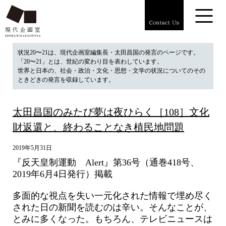
状況20〜21は、現代企画室編集長・太田昌国の発言のページです。
「20〜21」とは、世紀の変わり目を表わしています。
世界と日本の、社会・政治・文化・思想・文学の状況についてのその
ときどきの発言を収録しています。
太田昌国のみたび夢は夜ひらく［108］文化
財返還と、終わることなき植民地問題
2019年5月31日
『反天皇制運動 Alert』第36号（通巻418号、
2019年6月4日発行）掲載
多面的な視点を失い一元化された情報で埋め尽く
された日の新聞を読むのは辛い。そんなことが、
とみに多くなった。もちろん、テレビニュースは