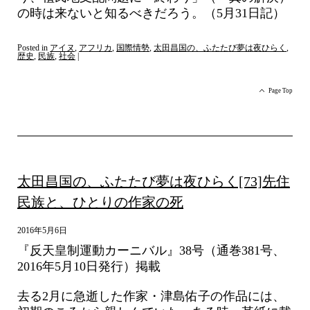
の時は来ないと知るべきだろう。（5月31日記）
Posted in
アイヌ
,
アフリカ
,
国際情勢
,
太田昌国の、ふたたび夢は夜ひらく
,
歴史
,
民族
,
社会
|
Page Top
太田昌国の、ふたたび夢は夜ひらく[73]先住
民族と、ひとりの作家の死
2016年5月6日
『反天皇制運動カーニバル』38号（通巻381号、
2016年5月10日発行）掲載
去る2月に急逝した作家・津島佑子の作品には、