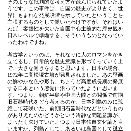
そのような批判的な考え方が疎んじられていたよ
うです。この事件は、自国の歴史がより古く、世
界にもまれな発展段階を示していたということを
主張するものとして働いたわけですが、それはい
わば、客観性を欠いた自国中心主義的な歴史観を
日常レベルで準備する、そういうものとなってい
ったわけですね。
考古学というのは、それなりに人のロマンをかき
立てるし、日常的な歴史意識を形づくっていく上
で、大きな働きをすると思います。日本の場合、
1972年に高松塚古墳が発見されました。あの壁画
の鮮やかな色や形も、ちょうど高度成長期の発展
する日本という感覚に沿っていたように思いま
す。つまり、朝鮮半島や中国大陸との関係で前期
旧石器時代をどう考えるのか、日本列島のみに孤
絶して花咲いた、前期旧石器時代などというもの
がありえたのかどうかという冷静な問題意識が、
まったく欠けていた。つまり日本独自文化論と言
いますか、列島として、あるいは島国として孤立