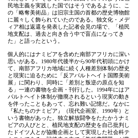
民地主義を実践した国ではそうであるように、こ
の「略奪美術品」は旧宗主国の首都の歴史博物館
に麗々しく飾られていたのである。独文化・メデ
ィア相は返還を発表した記者会見の場で、「植民
地支配は、過去と向き合う中で盲点になってき
た」と語ったという。
個人的にはナミビアを含めた南部アフリカに深い
思いがある。1980年代後半から90年代初頭にかけ
て、南部アフリカ地域に続く人種差別体制の歴史
と現実に迫るために「反アパルトヘイト国際美術
展」に関わり、同時に「差別と叛逆の原点を知
る」一連の書物を企画・刊行した。1994年にはア
パルトヘイト体制が撤廃されるという現実の動き
を伴ったこともあって、忘れ難い記憶だ。なかに
『私たちのナミビア』（現代企画室、1990年）と
いう書物があった。独立解放闘争をたたかうナミ
ビアの人びとと、植民地支配の歴史を自己批判し
たドイツ人とが協働企画として実現した社会科テ