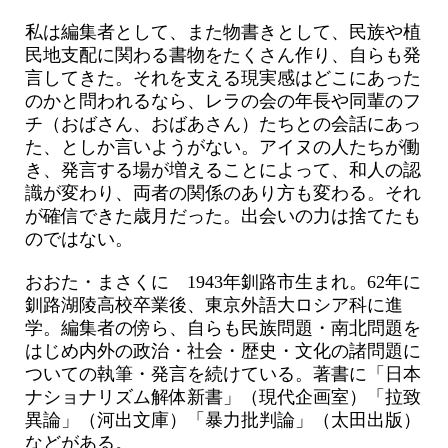
私は編集者として、また物書きとして、民族や植
民地支配に関わる書物をたくさん作り、自らも発
言してきた。それを支える現実感はどこにあった
のかと問われるなら、レラの会の年長や同輩のフ
チ（おばさん、おばあさん）たちとの会話にあっ
た、としか言いようがない。アイヌの人たちが働
き、発言する場が増えることによって、和人の認
識が変わり、両者の関係のあり方も変わる。それ
が確信できた歳月だった。出会いの力は捨てたも
のではない。
おおた・まさくに 1943年釧路市生まれ。62年に
釧路湖陵高校卒業後、東京外語大ロシア科に進
学。編集者の傍ら、自らも民族問題・南北問題を
はじめ内外の政治・社会・歴史・文化の諸問題に
ついての執筆・発言を続けている。著書に「日本
ナショナリズム解体新書」（現代企画室）「拉致
異論」（河出文庫）「暴力批判論」（太田出版）
などがある。