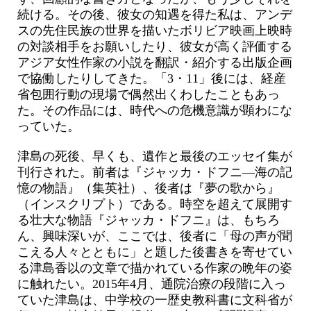
続ける。その後、彼女の知遇を得た私は、アンデ
スの先住民族の世界を描いたボリビア映画上映時
の対談相手をお願いしたり、彼女が高く評価する
アジア女性作家の小説を翻訳・紹介する出版企画
で協働したりしてきた。「3・11」後には、経産
省包囲行動の現場で偶然出くわしたこともあっ
た。その作品には、時代への危機意識が顕わにな
っていた。
津島の死後、早くも、遺作と最後のエッセイ集が
刊行された。前者は『ジャッカ・ドフニ―海の記
憶の物語』（集英社）、後者は『夢の歌から』
（インスクリプト）である。時空を超えて展開す
る壮大な物語『ジャッカ・ドフニ』は、もちろ
ん、興味深いが、ここでは、後者に「母の声が聞
こえる人々とともに」と題した後書きを寄せてい
る津島香以の文章で描かれている作家の晩年の姿
に触れたい。2015年4月、通院治療の段階に入っ
ていた津島は、中学校の一歴史教科書に文科省が