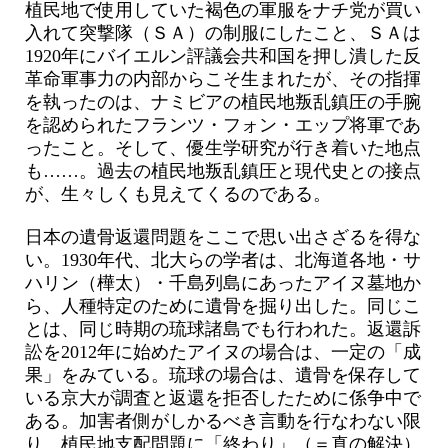
植民地で使用していた褐色の軍服をナチ党が買い
入れて突撃隊（ＳＡ）の制服にしたこと、ＳＡは
1920年にバイエルン評議会共和国を押し潰した反
革命軍事力の内部からこそ生まれたが、その指揮
を執ったのは、ナミビアの植民地叛乱鎮圧の手腕
を認められたフランツ・フォン・エップ将軍であ
ったこと。そして、優生学研究が行き着いた地点
も……。過去の植民地叛乱鎮圧と現代史との接点
が、生々しくも見えてくるのである。
日本の遺骨返還問題をここで思い出さざるを得な
い。1930年代、北大らの学者は、北海道各地・サ
ハリン（樺太）・千島列島にあったアイヌ墓地か
ら、人種特定のために遺骨を掘り出した。同じこ
とは、同じ時期の琉球諸島でも行われた。返還訴
訟を2012年に始めたアイヌの場合は、一定の「成
果」をみている。琉球の場合は、遺骨を保存して
いる京大が調査と返還を拒否したために係争中で
ある。加害者側がしかるべき言動を行なわない限
り、植民地支配問題に「終わり」（＝真の解決）