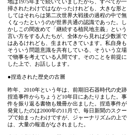
地は1975年まで続いていましたから、すべてが一
掃されたわけではなかったけれども、大きな形と
してはそれらは第二次世界大戦後の過程の中で無
くなったというのが世界共通の認識であった。し
かしこの間改めて「継続する植民地主義」という
言い方をする人たちが、全体から見れば少数派で
はあるけれども、生まれてきています。私自身も
そういう問題意識を共有している、そういう立場
で物事を考えている人間です。そのことを前提に
した上で、お話しします。
●捏造された歴史の古層
昨年、2010年という年は、前期旧石器時代の史跡
捏造事件からちょうど10年目にあたりました。事
件を振り返る書物も幾冊か出ました。捏造事件が
発覚したのは2000年の11月で、毎日新聞のスクー
プで始まったわけですが、ジャーナリズムの上で
は、大量の報道がなされました。