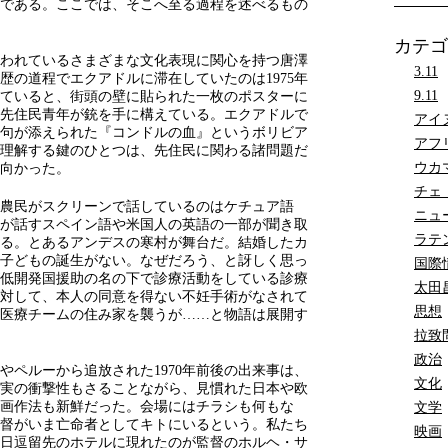
である。ここでは、そこへ至る過程を述べるもの
カテゴ
われているさまざまな文化表現に関心を持つ唐澤
3.11
歴の道程でエクアドルに滞在していたのは1975年
9.11
ていると、街頭の壁に貼られた一枚のポスターに
先住民青年が銃を手に構えている。エクアドルで
アイ
句が添えられた『コンドルの血』というボリビア
アフ
理解する鍵のひとつは、先住民に関わる諸問題だ
ウカ
向かった。
チェ
農民がスクリーンで話しているのはケチュア語
ニュ
が話すスペイン語や米国人の英語の一部が聞き取
ラテ
る。とあるアンデスの寒村が舞台だ。結婚したカ
子どもの誕生がない。なぜだろう、と訝しく思っ
国際
低開発国援助の名の下で診療活動をしている診療
太田
対して、本人の同意を得ない不妊手術がなされて
思想
医療チームの住み家を襲うが……と物語は展開す
拉致
政治
やペルーから追放された1970年前後の出来事は、
文化
実の衝撃性もさることながら、見慣れた日本や欧
画作法も新鮮だった。会場にはチラシも何もな
文学
督がいま亡命者としてキトにいるという。私たち
映画
日逗留先のホテルに現れたのが監督のホルヘ・サ