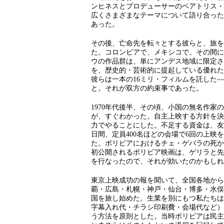
ンヒネスとプロデューサーのベアトリス・
広くさまざまなテーマについて語り合った
あった。
その後、亡命先を転々とする彼らと、旅を
た。コロンビアで、メキシコで。その間に
ウの作品群は、単にアンデス地域に限定さ
を、歴史的・芸術的に提起している優れた
彼らは一本の16ミリ・フィルムを託した
と。それが双方の約束事であった。
1970年代後半、その頃、小国の無名作
が、すぐわかった。自主上映する方針を決
力でやることにした。不足する資金は、友人
日間、定員400名ほどの会場で6回の上映
た。ボリビアにおけるチェ・ゲバラの死か
初公開されるボリビア映画は、ゲリラと先
を行なったので、それが効いたのかもしれ
東京上映成功の報を聞いて、全国各地から
覇・広島・札幌・神戸・仙台・博多・水俣
国を旅し始めた。生業を別にもつ私たちは
字幕入れ代・チラシ印刷費・会場代など）
う方法を原則とした。当時ボリビアは民主