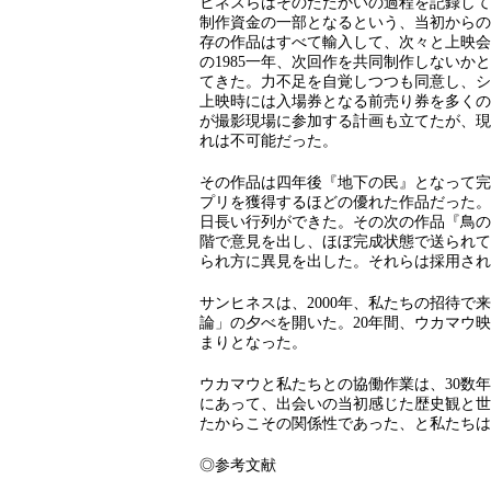
ヒネスらはそのたたかいの過程を記録して
制作資金の一部となるという、当初からの
存の作品はすべて輸入して、次々と上映会
の1985一年、次回作を共同制作しない
てきた。力不足を自覚しつつも同意し、シ
上映時には入場券となる前売り券を多くの
が撮影現場に参加する計画も立てたが、現
れは不可能だった。
その作品は四年後『地下の民』となって完
プリを獲得するほどの優れた作品だった。
日長い行列ができた。その次の作品『鳥の
階で意見を出し、ほぼ完成状態で送られて
られ方に異見を出した。それらは採用され
サンヒネスは、2000年、私たちの招待
論」の夕べを開いた。20年間、ウカマウ
まりとなった。
ウカマウと私たちとの協働作業は、30数
にあって、出会いの当初感じた歴史観と世
たからこその関係性であった、と私たちは
◎参考文献