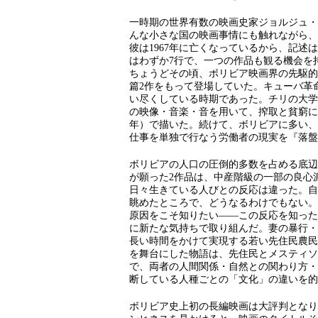
一時期の世界有数の映画史家ジョルジュ・
んな小さな国の映画事情にも触れながら、
彼は1967年に亡くなっているから、記述は
はわずか7行で、一つの作品も観る機会を
ちょうどその頃、ボリビア映画界の先駆的
篇2作をもって登場していた。キューバ革命
い尽くしている時期であった。チリの大学
の映像・音楽・音を用いて、搾取と貧窮に喘
年）で描いた。続けて、ボリビアに多い、
仕事を単独で行なう労働者の現実を『落盤』
ボリビアの人口の圧倒的多数を占める底辺
が願った2作品は、中産階級の一部の良心
日々生きている人びとの反応は違った。自
眺めたところで、どうなるわけでもない。
原因をこそ知りたい――この反応を知った
に新たな気持ちで取り組んだ。妻の暴行・
長い時間をかけて実現する若い先住民農民
を舞台にした物語は、先住民とメスティソ
で、両者の人間関係・自然との関わり方・
断している人種ごとの「文化」の違いを的
ボリビア史上初の長編映画は大評判となり