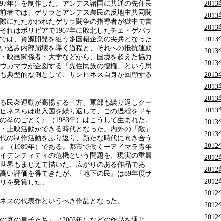
201
997年）を制作した。アンデス諸国に共通の先住民
前者では、ゲリラとアンデス農民の反地主共同闘
201
実際にたたかわれたゲリラ闘争の指導者が獄中で書
201
それはボリビアで1967年に敗北したチェ・ゲバラ
201
では、資源開発を狙う多国籍企業の尖兵となった
い込み内部崩壊を導く過程と、それへの抵抗運動
201
・映画関係者・大学などから、国境を超えた協力
201
ウカマウが企図する「先住民族の復権」という思
201
も典型的な例として、サンヒネス自身が回顧する
201
201
求める民衆運動が高揚する一方、軍部も繰り返しクー
201
ヒネスらは出入国を繰り返して、この過程をドキ
の拳のごとく』（1983年）はこうして生まれた。
201
・上映活動ができる時代となった。内外の「敵」
201
0年代の制作活動をふり返り、新たな時代に向き合う
201
』（1989年）である。都市で働く一アイマラ青年
イデンティティの危機という問題を、現実の重層
201
世界もまじえて描いた、広がりのある作品であ
201
高い評価を得てきたが、『地下の民』は89年度サ
201
リを受賞した。
201
ネスの代表作というべき作品となった。
201
201
後の庭の息子たち』（2003年）などの作品を通じ