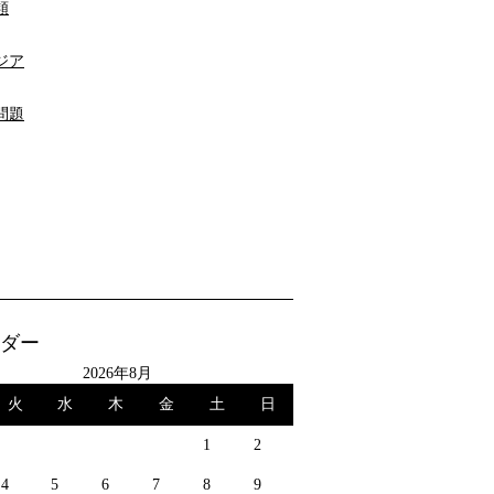
類
ジア
問題
ダー
2026年8月
火
水
木
金
土
日
1
2
4
5
6
7
8
9