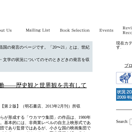
現在カ
昌国の発言のページです。「20〜21」とは、世紀
す.
・文学の状況についてのそのときどきの発言を収
ブ
働――歴史観と世界観を共有して
【第２版】（明石書店、2013年2月刊）所収
らが形成する「ウカマウ集団」の作品は、1980年
Search:
。基本的には、非商業レベルの自主上映形式であ
団であり監督ではあるが、小さな国の映画集団で