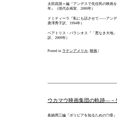
太田昌国＝編『アンデスで先住民の映画を
年』（現代企画室、2000年）
ドミティーラ『私にも話させて――アンデ
唐澤秀子訳、1994年）
ベアトリス・パラシオス『「悪なき大地」
訳、2009年）
Posted in
ラテンアメリカ
,
映画
|
ウカマウ映画集団の軌跡―－
眞鍋周三編『ボリビアを知るための73章』