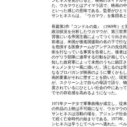
ンヒネスを見かけると、映画のタイトルそ
た。ウカマウとはアイマラ語で、映画の中
といった感じの意味である。監督がひとり
サンヒネスらは、「ウカマウ」を集団名と
長篇第2作『コンドルの血』（1969年）と
政治状況を分析したウカマウが、第三世界
背後にいる帝国主義によってつくり出され
前者は、米国が後進国援助の名の下で行な
を危惧する医療チームがアンデスの先住民
術を行なっている事実を告発した。後者は
のゲリラ部隊に連帯する行動を計画してい
知した政府軍によって未然のうちに鎮圧さ
キュメンタリー風に描いた。演じるのは常
なるプロパガンダ映画のように響くかもし
画的要素がそれに堕すことを防いだ。現実
が、スクリーン上で自らの母語で語り、物
度されているにひとしい社会の中にあって
でその存在感を高めるようになった。
1971年クーデタで軍事政権が成立し、
の作品の上映は不可能になり、ウカマウの
サンヒネスは活動の場を、アジェンデ社会
て続く亡命時代の始まりである。1973
ンヒネスは辛うじてペルーへ逃れた。ペル