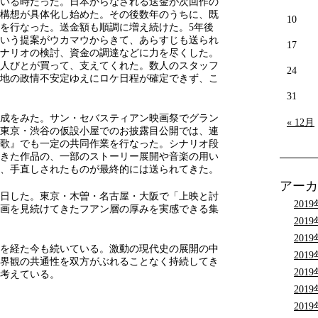
いる時だった。日本からなされる送金が次回作の
構想が具体化し始めた。その後数年のうちに、既
10
を行なった。送金額も順調に増え続けた。5年後
かという提案がウカマウからきて、あらすじも送られ
17
ナリオの検討、資金の調達などに力を尽くした。
人びとが買って、支えてくれた。数人のスタッフ
24
地の政情不安定ゆえにロケ日程が確定できず、こ
31
成をみた。サン・セバスティアン映画祭でグラン
« 12月
東京・渋谷の仮設小屋でのお披露目公開では、連
歌』でも一定の共同作業を行なった。シナリオ段
きた作品の、一部のストーリー展開や音楽の用い
、手直しされたものが最終的には送られてきた。
アーカ
で来日した。東京・木曽・名古屋・大阪で「上映と討
201
映画を見続けてきたフアン層の厚みを実感できる集
201
201
年を経た今も続いている。激動の現代史の展開の中
201
界観の共通性を双方がぶれることなく持続してき
201
考えている。
201
201