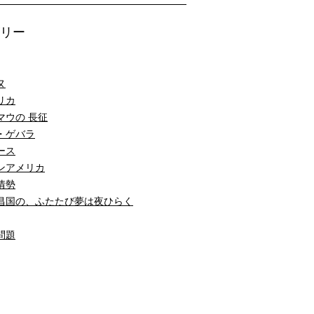
リー
ヌ
リカ
マウの 長征
・ゲバラ
ース
ンアメリカ
情勢
昌国の、ふたたび夢は夜ひらく
問題