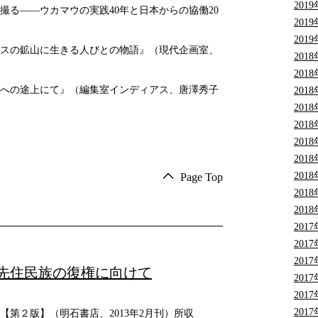
201
撮る――ウカマウの実践40年と日本からの協働20
201
201
スの鉱山に生きる人びとの物語』（現代企画室、
201
201
への途上にて』（編集室インディアス、唐澤秀子
201
201
201
201
201
201
Page Top
201
201
201
201
201
先住民族の復権に向けて
201
201
201
【第２版】（明石書店、2013年2月刊）所収