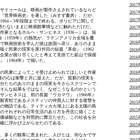
201
サドゥールは、映画が製作さえされているならど
201
『世界映画史』を著した（みすず書房）。だが、
201
1964～5年段階までで終わる。ボリビアに関して
持たないままに映画館事情などに触れただけだ。
201
作家となるホルヘ・サンヒネス（1936～）は、短
201
（1959年）の熱気が、ラテンアメリカ全域を覆
201
で映画技術を学んだ彼は故国へ戻り、ありのまま
ぐ民衆の現実を第1作目の短篇『革命』（1962
201
企業が掘り尽くしたと考えて見捨てた鉱山で採掘
201
（1964年）で描いた。
201
201
の民衆によってこそ受け止められてほしいと作家
派の心は衝撃と共に捉えた。だが、貧窮の現実を
201
分たちのありのままの現実を今さらスクリーンで
201
そんな結果をではなく、なぜこうなるのかという
201
サンヒネスは、初の長篇『ウカマウ』（1966年）
殺害犯であるメスティソの仲買人に対する復讐を
201
の物語である。ティティカカ湖上にある太陽の島
201
のそれぞれの日常生活のあり方を丹念に描くこと
201
価値観などを対照的に際立たせた。この社会を分
確に浮かび上がらせたのである。
201
201
、多くの観客に恵まれた。人びとは、街なかでサ
201