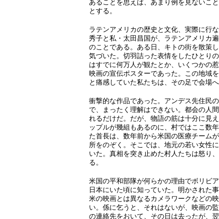
あることを思えば、あまり例を見ないこと
とする。
ラテンアメリカの歴史と文化、実際に行な
秀子と私・太田昌国が、ラテンアメリカ遍
のことである。ある日、キトの街を散策し
気づいた。切羽詰った表情をしたひとりの
はすでに何万人が観たとか、いくつかの惹
映画の宣伝ポスターであった。この地域を
と痛感していた私たちは、その足で会場へ
衝撃的な作品であった。アンデス先住民の
で、まったく理解はできない。都会の人間
れるだけだ。だが、物語の筋は十分に見え
ップルが幾組もあるのに、村ではここ数年
た首長は、数年前から米国の医療チームが
所をのぞく。そこでは、地元の若い女性に
いた。真相を突き止めた村人たちは怒り、
る。
米国の平和部隊が何らかの理由でボリビア
日本にいた頃に知っていた。明かされた事
米の映画とは異なるカメラワークなどの映
い。係に乞うと、それはないが、映画の監
の連絡先をおいて、その日は去ったが、翌