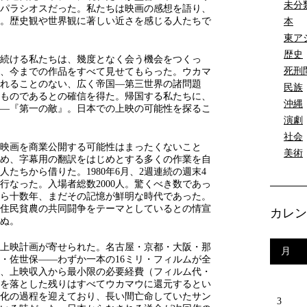
未分
パラシオスだった。私たちは映画の感想を語り、
。歴史観や世界観に著しい近さを感じる人たちで
本
東ア
歴史
続ける私たちは、幾度となく会う機会をつくっ
死刑
、今までの作品をすべて見せてもらった。ウカマ
れることのない、広く帝国―第三世界の諸問題
民族
ものであるとの確信を得た。帰国する私たちに、
沖縄
――『第一の敵』。日本での上映の可能性を探るこ
演劇
社会
家の映画を商業公開する可能性はまったくないこと
美術
め、字幕用の翻訳をはじめとする多くの作業を自
たちから借りた。1980年6月、2週連続の週末4
を行なった。入場者総数2000人。驚くべき数であっ
ら十数年、まだその記憶が鮮明な時代であった。
住民貧農の共同闘争をテーマとしているとの情宣
カレン
ぬ。
上映計画が寄せられた。名古屋・京都・大阪・那
月
・佐世保――わずか一本の16ミリ・フィルムが全
、上映収入から最小限の必要経費（フィルム代・
を落とした残りはすべてウカマウに還元するとい
化の過程を迎えており、長い間亡命していたサン
3