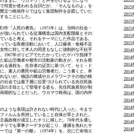
のままに「ウカマウ」と声をかけるようになっ
で何度か使われる台詞だが、「そんなものよ」を
201
際立つ映画作りではなく集団制作を企図していた
201
することにした。
201
第3作『人民の勇気』（1971年）は、当時の社会・
201
が強いられている従属構造は国内支配階級とその
201
ていると考え、それをテーマにした作品である。
201
っている医療活動において、人口爆発・食糧不足
女性に対して本人の同意もなしに強制的な不妊手
201
、1967年ボリビアでたたかっていたゲバラ指揮下
201
た鉱山労働者や都市の活動家の動きが、それを察
201
れる過程を、生存者の証言に基づいて、セミ・ド
に、素人の農民や鉱山労働者だ。こう書くと、単
201
れないが、物語の構成やカメラワークその他の映
201
の社会では最下層に位置づけられている先住民族
201
語の主役として登場する姿も、先住民族差別が制
画期的なことだった。ウカマウ映画は、国の内外
201
201
201
従来のような表現は許されない時代に入った。今まで
201
フィルムを所持していること自体が罪とされた。
主義政権が成立したチリに移した。70年代を通し
201
年、チリでも軍事クーデタが起こり、逮捕を免れたサ
201
ーでは『第一の敵』（1974年）を、次に亡命地エ