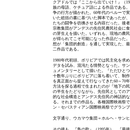
クアドルでは『ここから出ていけ！』（1
族の母語、ケチュア語による作品である。
争の行方が描かれた。60年代のペルーで
いた総括の書に基づいた脚本であったが、
たちの闘争を彷彿させる内容だった。後者
宗教集団がアンデスの先住民農民社会に食
の芽生えを描いた。いずれも、現地の農民
が得られてこそ可能になった作品だった。
想が「集団的創造」を通して実現した、最
二作品である。
1980年代初頭、ボリビアでは民主化を
デタを試み、混沌たる情勢となった。サン
ュメンタリーとして描いた。『ただひとつ
十数年ぶりにボリビアに落ち着いて、制作
を真正面から捉えて行なってきた60～7
方法を探る過程で生まれたのが『地下の民
の半生をたどりながら、先住民としてのア
的な社会構造とアンデス先住民の神話的な
る。それまでの作品も、各種国際映画祭で
ン・セバスティアン国際映画祭でグランプ
文字通り、ウカマウ集団＝ホルヘ・サンヒ
その後も、『鳥の歌』（1995年）、『最