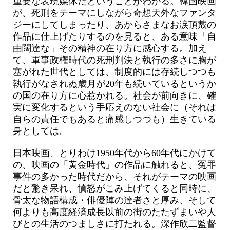
重要な表現媒体だということがわかる。韓国映画
が、死刑をテーマにしながら奇想天外なファンタ
ジーにしてしまったり、あからさまなお涙頂戴の
作品に仕上げたりするのを見ると、ある意味「自
由闊達な」その精神の在り方に感心する。加え
て、軍事政権時代の死刑判決と執行の多さに胸が
塞がれた世代としては、制度的には存続しつつも
執行がなされぬ歳月が20年も続いているというか
の国の在り方に心惹かれる。社会が前向きに、確
実に変化するという手応えのない社会に（それは
自らの責任でもあると痛感しつつも）生きている
身としては。
日本映画、とりわけ1950年代から60年代にかけて
の、映画の「黄金時代」の作品に触れると、冤罪
事件の多かった時代だから、それがテーマの映画
だと驚き呆れ、憤怒がこみ上げてくると同時に、
骨太な物語構成・俳優陣の達者さと厚み、そして
何よりも高度経済成長以前の街のたたずまいや人
びとの生活のつましさに打たれる。深作欣二監督