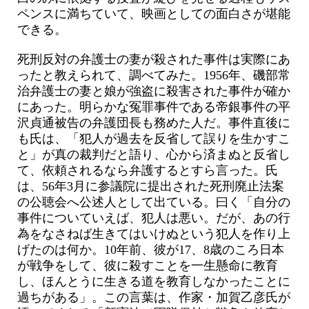
ペンスに満ちていて、映画としての面白さが堪能
できる。
死刑反対の弁護士の妻が殺された事件は実際にあ
ったと教えられて、調べてみた。1956年、磯部常
治弁護士の妻と娘が強盗に殺害された事件が確か
にあった。明らかな冤罪事件である帝銀事件の平
沢貞通被告の弁護団長も務めた人だ。事件直後に
も氏は、「犯人が過去を反省して誤りを生かすこ
と」が真の裁判だと語り、心から済まぬと反省し
て、依頼されるなら弁護するとすら言った。氏
は、56年3月に参議院に提出された死刑廃止法案
の公聴会へ公述人として出ている。曰く「自分の
事件についていえば、犯人は悪い。だが、あの行
為をなさねば生きてはいけぬという犯人を作り上
げたのは何か。10年前、彼が17、8歳のころ日本
が戦争をして、彼に殺すことを一生懸命に教育
し、ほんとうに生きる道を教育しなかったことに
過ちがある」。この言葉は、作家・加賀乙彦氏が