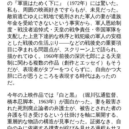
の『軍規はためく下に』（1972年）には驚いた。
私も、周囲の映画好きですらもが、未見だった。
敵前逃亡ゆえに戦地で処刑された軍人の妻が遺族
年金を受給できないという事実から、軍人恩給制
度・戦没者追悼式・天皇の戦争責任・帝国軍隊を
支配した上意下達的な秩序と戦犯級の軍人の安穏
とした戦後の生活ぶり――などの戦後史の重要項
目に孕まれる問題点が、スクリーン上で語られ、
描かれてゆく。1960年前後の深沢七郎による天皇
制に関わる複数の作品（創作とエッセイ）もそう
だが、表現者がタブーをつくらずに、自由かつ大
胆に己が思うところを表現する時代はあったの
だ。
今年の上映作品では『白と黒』（堀川弘通監督、
橋本忍脚本、1963年）が面白かった。妻を殺害さ
れた死刑廃止論者の弁護士が、被告とされた者の
弁護を引き受けるという仕掛けを軸に展開する、
重層的な物語の構造が見事だった。証拠なき、自
白のみに依拠する捜査が綻びを見せる過程もサス