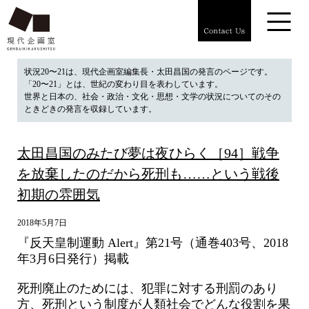
状況20〜21は、現代企画室編集長・太田昌国の発言のページです。
「20〜21」とは、世紀の変わり目を表わしています。
世界と日本の、社会・政治・文化・思想・文学の状況についてのその
ときどきの発言を収録しています。
太田昌国のみたび夢は夜ひらく［94］戦争
を放棄したのだから死刑も……という戦後
初期の雰囲気
2018年5月7日
『反天皇制運動 Alert』第21号（通巻403号、2018
年3月6日発行）掲載
死刑廃止のためには、犯罪に対する刑罰のあり
方、死刑という制度が人類社会でどんな役割を果