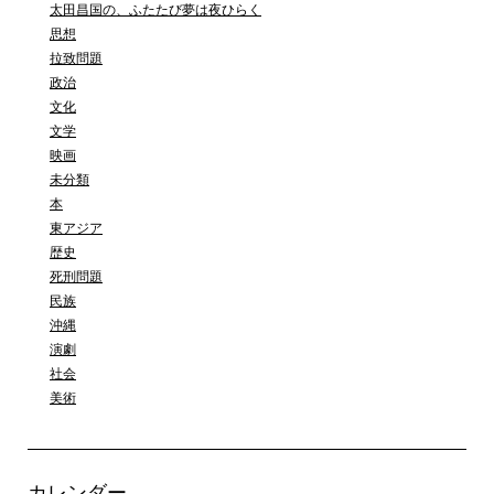
太田昌国の、ふたたび夢は夜ひらく
思想
拉致問題
政治
文化
文学
映画
未分類
本
東アジア
歴史
死刑問題
民族
沖縄
演劇
社会
美術
カレンダー