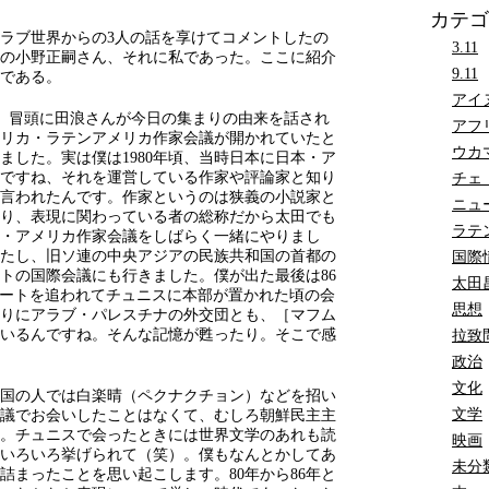
カテゴ
ラブ世界からの3人の話を享けてコメントしたの
3.11
の小野正嗣さん、それに私であった。ここに紹介
9.11
である。
アイ
。冒頭に田浪さんが今日の集まりの由来を話され
アフ
アフリカ・ラテンアメリカ作家会議が開かれていたと
ウカ
ました。実は僕は1980年頃、当時日本に日本・ア
ですね、それを運営している作家や評論家と知り
チェ
言われたんです。作家というのは狭義の小説家と
ニュ
り、表現に関わっている者の総称だから太田でも
ラテ
・アメリカ作家会議をしばらく一緒にやりまし
たし、旧ソ連の中央アジアの民族共和国の首都の
国際
トの国際会議にも行きました。僕が出た最後は86
太田
ルートを追われてチュニスに本部が置かれた頃の会
思想
りにアラブ・パレスチナの外交団とも、［マフム
いるんですね。そんな記憶が甦ったり。そこで感
拉致
政治
文化
国の人では白楽晴（ペクナクチョン）などを招い
文学
議でお会いしたことはなくて、むしろ朝鮮民主主
。チュニスで会ったときには世界文学のあれも読
映画
いろいろ挙げられて（笑）。僕もなんとかしてあ
未分
詰まったことを思い起こします。80年から86年と