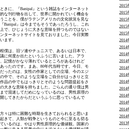
201
きに、『Banipal』という雑誌をインターネット
201
的な刊行物を出して、世界に開かれていく機会を
うことを、僕がラテンアメリカの文化状況を見な
201
Banipal』は今までもそうであったろうし、これ
201
上で、ひじょうに大きな意味を持つものではない
201
ンターネットサイトを見ておりました。今日実際
います。
201
201
程僕は、旧ソ連やチュニスで、あるいは日本で、
201
議に何度か出たというふうに言いました。アラ
201
、記憶がかなり薄れているところがあるけれど
あったのです。まあ、80年代当時です。今日、モ
201
だったのは、女性の作家としての立場、今のエジ
201
の中で、そのような立場をご自分がはっきりと立
201
作品の中でもはっきりとそのような問題提起をさ
の大きな意味を持ちました。ごらんの通り僕は男
201
まで混迷してだめになっているのは、男性原理の
201
開してきたからだというふうに思っているんで
201
201
方々は特に困難な時期を生きておられると思いま
201
起きて、人類が戦争というものと今に至るも切る
201
ているのは、やはり男性原理的な価値観。国家の