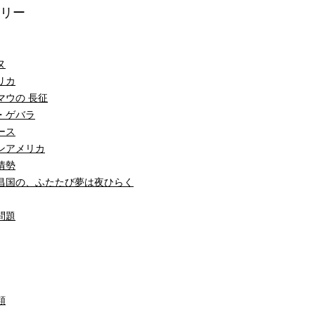
リー
ヌ
リカ
マウの 長征
・ゲバラ
ース
ンアメリカ
情勢
昌国の、ふたたび夢は夜ひらく
問題
類