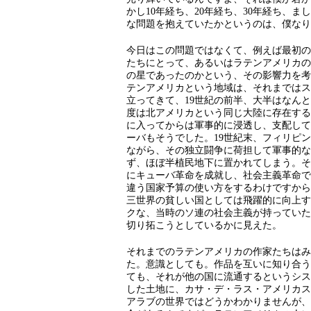
かし10年経ち、20年経ち、30年経ち、
な問題を抱えていたかというのは、僕なり
今日はこの問題ではなくて、例えば最初の
たちにとって、あるいはラテンアメリカの
の星であったのかという、その影響力を考
テンアメリカという地域は、それまではス
立ってきて、19世紀の前半、大半はなん
度は北アメリカという同じ大陸に存在する
に入ってからは軍事的に浸透し、支配して
ーバもそうでした。19世紀末、フィリピ
ながら、その独立闘争に荷担して軍事的な
ず、ほぼ半植民地下に置かれてしまう。そ
にキューバ革命を成就し、社会主義革命で
違う国家予算の使い方をするわけですから
三世界の貧しい国としては飛躍的に向上す
クな、当時のソ連の社会主義が持っていた
切り拓こうとしているかに見えた。
それまでのラテンアメリカの作家たちはみ
た。意識としても。作品を互いに知り合う
ても、それが他の国に流通するというシス
した土地に、カサ・デ・ラス・アメリカス
アラブの世界ではどうかわかりませんが、