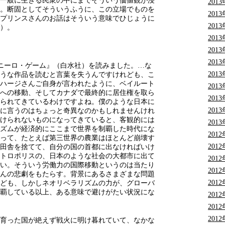
一般に生きる民衆の中にまでそういう価値観が浸
201
。断固としてそういうふうに、この立場でものを
201
プリンスさんのお話はそういう意味でひじょうに
201
）。
201
201
201
ニーロ・ゲーム』（白水社）を読みました。…な
201
うな作品を読むと言葉を失うんですけれども、こ
ハージさんご自身が言われたように、ベイルート
201
への移動、そしてカナダで最終的に居住権を取ら
201
られてきているわけですよね。僕のような日本に
201
に言うのはちょっと奇異なのかもしれませんけれ
けられないものになってきていると、客観的には
201
ズムが経済的にここまで世界を制覇した時代にな
201
って、たとえば第三世界の農業はほとんど崩壊す
201
田舎を捨てて、自分の国の首都に出なければいけ
トロポリスの、日本のような社会の大都市に出て
201
い。そういう労働力の国際移動というのは当たり
201
んの悲劇をもたらす。背景にあるさまざまな問題
201
ども、しかしネオリベラリズムの力が、グローバ
覇している以上、ある意味で避けがたい状況にな
201
201
201
育った国が絶えず戦火に明け暮れていて、なかな