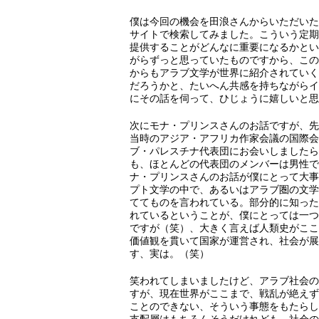
僕は今回の機会を田浪さんからいただいたと
サイトで検索してみました。こういう定期
提供することがどんなに重要になるかとい
がらずっと思っていたものですから、この『
からもアラブ文学が世界に紹介されていく
だろうかと、たいへん共感を持ちながらイ
にその話を伺って、ひじょうに嬉しいと思
次にモナ・プリンスさんのお話ですが、先
当時のアジア・アフリカ作家会議の国際会
ブ・パレスチナ代表団にお会いしましたら
も、ほとんどの代表団のメンバーは男性で
ナ・プリンスさんのお話が僕にとって大事
プト文学の中で、あるいはアラブ圏の文学
ててものを言われている。部分的に知った
れているということが、僕にとっては一つ
ですが（笑）、大きく言えば人類史がここ
価値観を貫いて国家が運営され、社会が展
す、実は。（笑）
笑われてしまいましたけど、アラブ社会の
すが、現在世界がここまで、戦乱が絶えず
ことのできない、そういう事態をもたらし