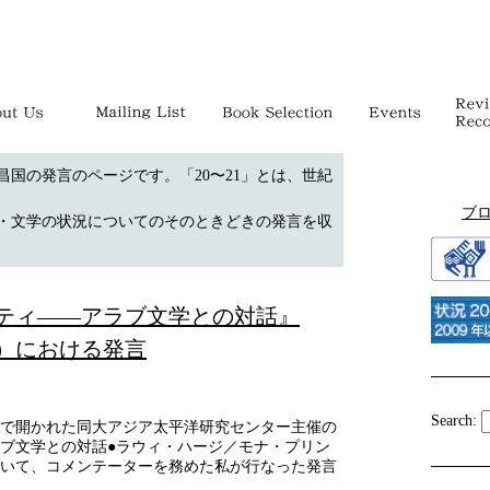
昌国の発言のページです。「20〜21」とは、世紀
ブ
・文学の状況についてのそのときどきの発言を収
ティ――アラブ文学との対話』
大学）における発言
Search:
蹊大学で開かれた同大アジア太平洋研究センター主催の
ブ文学との対話●ラウィ・ハージ／モナ・プリン
いて、コメンテーターを務めた私が行なった発言