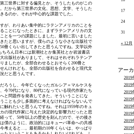
第三世界に対する偏見とか、そうしたものがこの
。だから第三世界の文化、思想、文学、そうした
17
きるのか。それが中心的な課題でした。
24
すが、わりあい集中的にラテンアメリカのことを
ることになったときに、まずラテンアメリカの文
31
ことを一つの課題にしました。最初に言いました
てきたと思いますが、僕らのような小さな出版社で
« 12月
50冊くらい出してきたと思うんですね。文学以外
あもちろん日本には新潮社とか集英社とか岩波書店
大出版社がありまして、それはそれぞれラテンア
りましたが、全部合わせるとおそらく200冊と
せんけれども、全部の出版社を合わせると現代文
アーカ
況だと思うんです。
201
201
だろうし、今年亡くなったガルシア＝マルケスを
て、今70代になり、80代になっている現代作家たち
201
へと問題作を発表してきた。そういうことにな
201
うことも少し多面的に考えなければならないんで
201
に触れたいと思うんですね。それは1959年のキュ
カの現代作家に与えた決定的な影響力だったと思
201
経って、50年以上の歴史を刻んだので、その後さ
201
は僕のように、政治的にはキューバ革命への共感
201
今考えると…。最初期の10年くらいは、やっぱり
ったということもあるかもしれないけれども。し