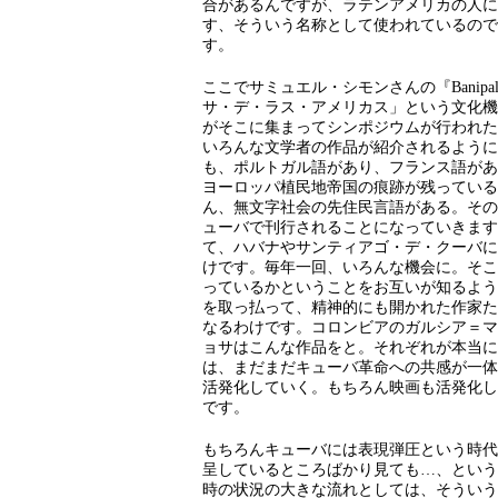
合があるんですが、ラテンアメリカの人に
す、そういう名称として使われているので
す。
ここでサミュエル・シモンさんの『Bani
サ・デ・ラス・アメリカス」という文化機
がそこに集まってシンポジウムが行われた
いろんな文学者の作品が紹介されるように
も、ポルトガル語があり、フランス語があ
ヨーロッパ植民地帝国の痕跡が残っている
ん、無文字社会の先住民言語がある。その
ューバで刊行されることになっていきます
て、ハバナやサンティアゴ・デ・クーバに
けです。毎年一回、いろんな機会に。そこ
っているかということをお互いが知るよう
を取っ払って、精神的にも開かれた作家た
なるわけです。コロンビアのガルシア＝マ
ョサはこんな作品をと。それぞれが本当に
は、まだまだキューバ革命への共感が一体
活発化していく。もちろん映画も活発化し
です。
もちろんキューバには表現弾圧という時代
呈しているところばかり見ても…、という
時の状況の大きな流れとしては、そういう