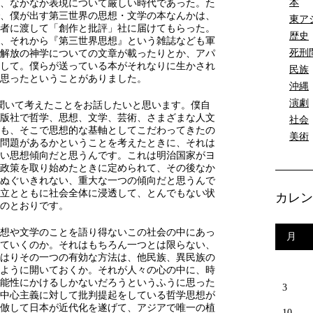
本
、なかなか表現について厳しい時代であった。た
、僕が出す第三世界の思想・文学の本なんかは、
東ア
者に渡して「創作と批評」社に届けてもらった。
歴史
、それから『第三世界思想』という雑誌なども軍
死刑
解放の神学についての文章が載ったりとか、アパ
して。僕らが送っている本がそれなりに生かされ
民族
思ったということがありました。
沖縄
演劇
聞いて考えたことをお話したいと思います。僕自
出版社で哲学、思想、文学、芸術、さまざまな人文
社会
も、そこで思想的な基軸としてこだわってきたの
美術
問題があるかということを考えたときに、それは
い思想傾向だと思うんです。これは明治国家がヨ
政策を取り始めたときに定められて、その後なか
もぬぐいきれない、重大な一つの傾向だと思うんで
立とともに社会全体に浸透して、とんでもない状
カレン
のとおりです。
想や文学のことを語り得ないこの社会の中にあっ
月
ていくのか。それはもちろん一つとは限らない、
はりその一つの有効な方法は、他民族、異民族の
ように開いておくか。それが人々の心の中に、時
能性にかけるしかないだろうというふうに思った
3
中心主義に対して批判提起をしている哲学思想が
倣して日本が近代化を遂げて、アジアで唯一の植
10