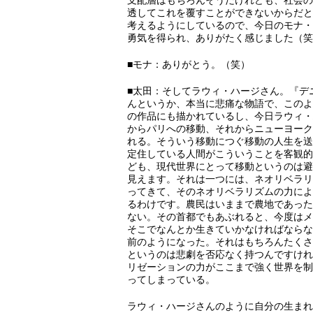
支配層はもちろんそうだけれども、社会の
透してこれを覆すことができないからだと
考えるようにしているので、今日のモナ・
勇気を得られ、ありがたく感じました（笑
■モナ：ありがとう。（笑）
■太田：そしてラウィ・ハージさん。『デ
んというか、本当に悲痛な物語で、このよ
の作品にも描かれているし、今日ラウィ・
からパリへの移動、それからニューヨーク
れる。そういう移動につぐ移動の人生を送
定住している人間がこういうことを客観的
ども、現代世界にとって移動というのは避
見えます。それは一つには、ネオリベラリ
ってきて、そのネオリベラリズムの力によ
るわけです。農民はいままで農地であった
ない。その首都でもあぶれると、今度はメ
そこでなんとか生きていかなければならな
前のようになった。それはもちろんたくさ
というのは悲劇を否応なく持つんですけれ
リゼーションの力がここまで強く世界を制
ってしまっている。
ラウィ・ハージさんのように自分の生まれ