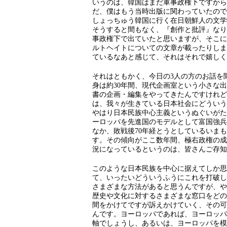
いうのは、韓国はまだ軍事政権下ですから
だ、僕はもう当時出版に関わっていたので
しょっちゅう韓国に行く在日朝鮮人の文学
そうすると間もなく、『創作と批評』なり
事政権下で出ていたと思いますが、そこに
ルトヘイトについての文章が載ったりしま
ているなあと感じて、それはそれで嬉しく
それはともかく、今日の3人の方のお話を
身は約30年間、現代企画室という小さな
書の企画・編集をやってきたんですけれど
は、我々が生きている日本社会にどういう
やはり日本民族中心主義というぬぐいがた
ーロッパを先進国のモデルとして富国強兵
なか、敗戦後70年経とうとしているいま
す。その傾向がここ数年間、極右政権の成
況になっているというのは、皆さんご存知
このような日本民族を中心に据えてしか思
て、いったいどういうふうにこれを打破し
さまざまな方法があると思うんですが、や
歴史や文化に対するさまざまな窓口をどの
間をかけてですが訴えかけていく、その可
んです。ヨーロッパであれば、ヨーロッパ
軸でしょうし、あるいは、ヨーロッパを模