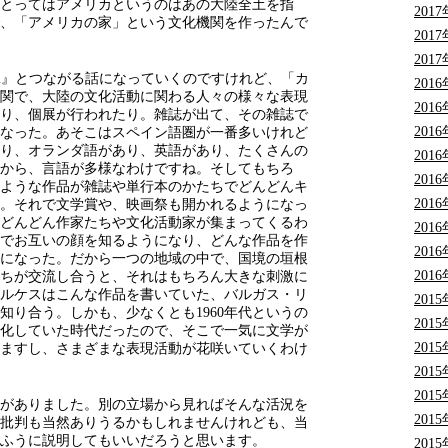
とってはアメリカというのはあの大陸全土を指
201
、「アメリカの家」という文化機関を作ったんで
201
201
pal』とつながる話になっていくのですけれど、「カ
201
関で、大陸の文化活動に関わる人々の様々な表現
201
り、個展が行われたり。雑誌が出て、その雑誌で
201
なった。あそこはスペイン語圏が一番多いけれど
り、オランダ語があり、英語があり、たくさんの
201
から、言語が多様なわけですね。そしてもちろ
201
ような作品が雑誌や単行本のかたちでどんどんキ
201
。それで文学賞や、映画祭も開かれるようになっ
どんどん作家たちや文化活動家が集まってくるわ
201
でお互いの顔を知るようになり、どんな作品を作
201
になった。だから一つの地域の中で、国境の垣根
201
ちが交流し合うと、それはもちろん大きな刺激に
ルケスはこんな作品を書いていた、バルガス・リ
201
知り合う。しかも、少なくとも1960年代というの
201
化していた時代だったので、そこで一気に文学が
201
ますし、さまざまな表現活動が花咲いていくわけ
201
201
がありました。別の立場から見ればそんな活況を
201
批判も当然ありうるかもしれませんけれども、当
ふうに説明してもいいだろうと思います。
201