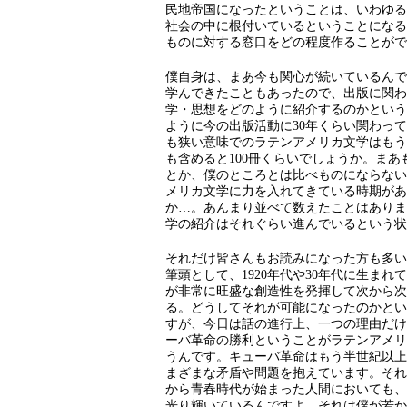
民地帝国になったということは、いわゆる
社会の中に根付いているということになる
ものに対する窓口をどの程度作ることがで
僕自身は、まあ今も関心が続いているんで
学んできたこともあったので、出版に関わ
学・思想をどのように紹介するのかという
ように今の出版活動に30年くらい関わっ
も狭い意味でのラテンアメリカ文学はもう
も含めると100冊くらいでしょうか。ま
とか、僕のところとは比べものにならない
メリカ文学に力を入れてきている時期があ
か…。あんまり並べて数えたことはありま
学の紹介はそれぐらい進んでいるという状
それだけ皆さんもお読みになった方も多い
筆頭として、1920年代や30年代に生まれ
が非常に旺盛な創造性を発揮して次から次
る。どうしてそれが可能になったのかとい
すが、今日は話の進行上、一つの理由だけ
ーバ革命の勝利ということがラテンアメリ
うんです。キューバ革命はもう半世紀以上
まざまな矛盾や問題を抱えています。それ
から青春時代が始まった人間においても、
光り輝いているんですよ、それは僕が若か