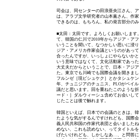
司会は、同センターの田浪亜央江さん、ア
は、アラブ文学研究者の山本薫さん、作家
できるのは、もちろん、私の発言部分のみ
■太田：太田です。よろしくお願いします
て、韓国の仁川で2010年からアジア・
いうことを聞いて、なつかしい思いに浸り
ジア・アメリカ作家会議というのがあって
合ったんですが、いっしょにやらないかと
いう意味ではなくて、文化活動家であった
大丈夫だからということで、日本・アジア
た。東京でも川崎でも国際会議を開きまし
フルンゼ［現ビシュケク］とかタシュケン
年、チュニジアのチュニス、PLOがベイ
議だと思います。回を重ねたこのような折
ード・］ダルウィーシュ含めてお会いして
じたことは後で触れます。
韓国といえば、日本での会議のときは、韓
たような気がするんですけれども、国際会
義人民共和国の作家代表団と会いましたね
めない、これも読めない、ってタイトルを
げたいけれども、しかしなあ…、と問答に