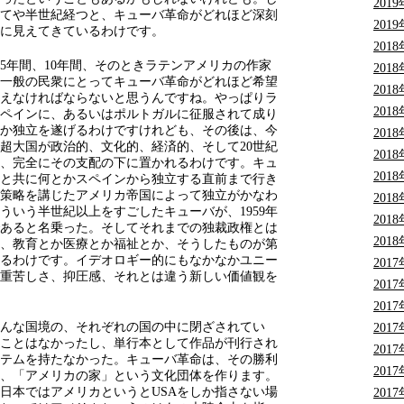
201
ましてや半世紀経つと、キューバ革命がどれほど深刻
201
に見えてきているわけです。
201
5年間、10年間、そのときラテンアメリカの作家
201
一般の民衆にとってキューバ革命がどれほど希望
201
えなければならないと思うんですね。やっぱりラ
201
ペインに、あるいはポルトガルに征服されて成り
とか独立を遂げるわけですけれども、その後は、今
201
超大国が政治的、文化的、経済的、そして20世紀
201
、完全にその支配の下に置かれるわけです。キュ
201
ンと共に何とかスペインから独立する直前まで行き
策略を講じたアメリカ帝国によって独立がかなわ
201
ういう半世紀以上をすごしたキューバが、1959年
201
あると名乗った。そしてそれまでの独裁政権とは
201
、教育とか医療とか福祉とか、そうしたものが第
るわけです。イデオロギー的にもなかなかユニー
201
重苦しさ、抑圧感、それとは違う新しい価値観を
201
201
んな国境の、それぞれの国の中に閉ざされてい
201
ことはなかったし、単行本として作品が刊行され
201
テムを持たなかった。キューバ革命は、その勝利
201
、「アメリカの家」という文化団体を作ります。
日本ではアメリカというとUSAをしか指さない場
201