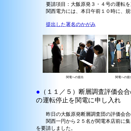
要請項目：大飯原発３・４号の運転を
関西電力には、本日午前１０時に、規制
提出した署名のかがみ
関電への提出
関電への提
●
（１１／５）断層調査評価会合
の運転停止を関電に申し入れ
昨日の大飯原発断層調査団の評価会合
関西一円から２５名が関電本店前に集ま
を要請しました。