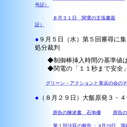
号証）
８月３１日 関電の主張書面
証）
●
９月５日（水）第５回審尋に
処分裁判
◆制御棒挿入時間の基準値は
◆関電の「１１秒まで安全」
グリーン・アクションと美浜の会の
●
（８月２９日）大飯原発３・４
原告の陳述書 石地優
原告
第１回法廷の報告 ： 8月29日 