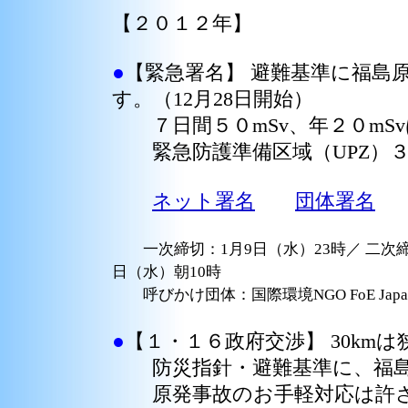
【２０１２年】
●
【緊急署名】 避難基準に福島
す。（12月28日開始）
７日間５０mSv、年２０mS
緊急防護準備区域（UPZ）３
ネット署名
団体署名
一次締切：1月9日（水）23時／ 二次締め
日（水）朝10時
呼びかけ団体：国際環境NGO FoE Ja
●
【１・１６政府交渉】 30kmは
防災指針・避難基準に、福島
原発事故のお手軽対応は許