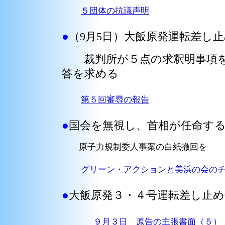
５団体の抗議声明
●
（9月5日）
大飯原発運転差し止
裁判所が５点の求釈明事項を
答を求める
第５回審尋の報告
●
国会を無視し、首相が任命す
原子力規制委人事案の白紙撤回を
グリーン・アクションと美浜の会の
●
大飯原発３・４号運転差し止め
９月３日 原告の主張書面（５）