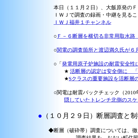
本日（１１月２日）、大飯原発のＦ－
ＩＷＪで調査の録画・中継を見るこ
ＩＷＪ福井１チャンネル
○
Ｆ－６断層を横切る非常用取水路（
○
関電の調査箇所と渡辺満久氏が６
○「
発電用原子炉施設の耐震安全性
★
活断層の認定は安全側に 「
★
Sクラスの重要施設を活断層
○関電は耐震バックチェック（2010
隠していたトレンチ北側のスケ
●
（１０月２９日）断層調査と制
◆
断層（破砕帯）調査については、徹
調査結果を、おおい町住民や周辺