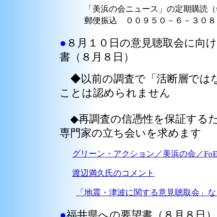
「美浜の会ニュース」の定期購読（年
郵便振込 ００９５０－６－３０８
●
８月１０日の意見聴取会に向
書（８月８日）
◆以前の調査で「活断層ではな
ことは認められません
◆再調査の信憑性を保証するた
専門家の立ち会いを求めます
グリーン・アクション／美浜の会／FoE 
渡辺満久氏のコメント
「地震・津波に関する意見聴取会」な
●
福井県への要望書（８月８日）