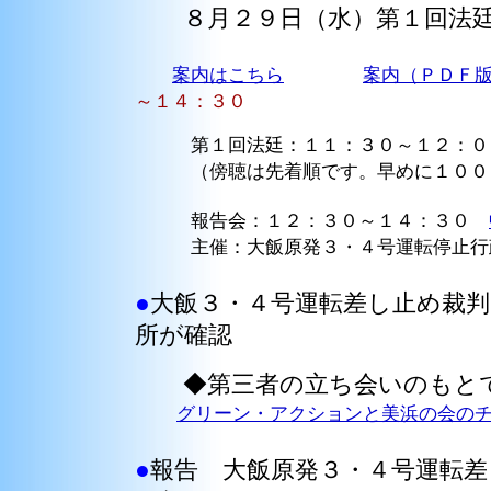
８月２９日（水）第１回法廷
案内はこちら
案内（ＰＤＦ
～１４：３０
第１回法廷：１１：３０～１２：００
（傍聴は先着順です。早めに１００７
報告会：１２：３０～１４：３０
主催：大飯原発３・４号運転停止行政
●
大飯３・４号運転差し止め裁判
所が確認
◆第三者の立ち会いのもとで
グリーン・アクションと美浜の会の
●
報告 大飯原発３・４号運転差