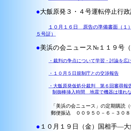
●
大飯原発３・４号運転停止行政
１０月１６日 原告の準備書面（１
５号証）
●
美浜の会ニュース№１１９号（1
・裁判の争点について学習・討論を広
・１０月５日規制庁との交渉報告
・大飯原発仮処分裁判 第６回審尋報
制御棒挿入時間 地震で機器は壊れ
「美浜の会ニュース」の定期購読（年
郵便振込 ００９５０－６－３０８
●
１０月１９日（金）国相手―大