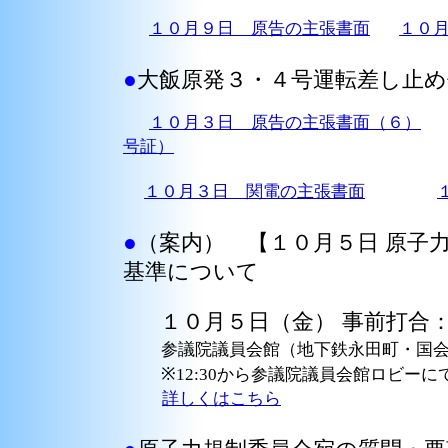
１０月９日 原告の主張書面
１０
●
大飯原発３・４号運転差し止め
１０月３日 原告の主張書面（６）
号証）
１０月３日 関電の主張書面
●
（案内） 【
１０月５日
原子
基準について
１０月５日（金） 事前打合：13:0
参議院議員会館（地下鉄永田町・国会
※12:30から参議院議員会館ロビーに
詳しくはこちら