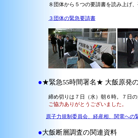
８団体から５つの要請書を読み上げ、
３団体の緊急要請書
●
★緊急55時間署名★ 大飯原
締め切りは７日（水）朝６時。７日の大
ご協力ありがとうございました。
原子力規制委員会、経産相、関電への
●
大飯断層調査の関連資料