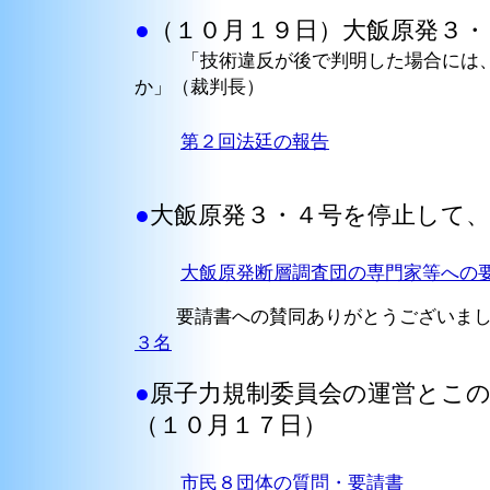
●
（１０月１９日）大飯原発３・
「技術違反が後で判明した場合には
か」（裁判長）
第２回法廷の報告
●
大飯原発３・４号を停止して
大飯原発断層調査団の専門家等への
要請書への賛同ありがとうございま
３名
●
原子力規制委員会の運営とこ
（１０月１７日）
市民８団体の質問・要請書