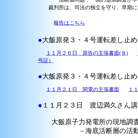
裁判所は、司法の独立を守り、早期に
報告はこちら
●
大飯原発３・４号運転差し止め
１１月２６日 原告の主張書面(８)
号証）
●
大飯原発３・４号運転差し止め
１１月２１日 関電の主張書面
１
●
１１月２３日 渡辺満久さん
大飯原子力発電所の現地調査
－海底活断層の活動と