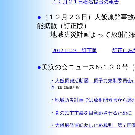
１２月２１日署名提出の報告
●
（１２月２３日）大飯原発事故
能拡散（訂正版）
地域防災計画よって放射能被
2012.12.23 訂正版
訂正にあ
●
美浜の会ニュース№１２０号（1
・大飯原発活断層 原子力規制委員会
き
（12月23日改訂版）
・地域防災計画では放射能被害から逃
・真の民主主義を目覚めさせるために
・大飯原発運転差し止め裁判 第７回