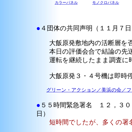
カラーパネル
モノクロパネル
●
４団体の共同声明（１１月７日
大飯原発敷地内の活断層を否
本日の評価会合で結論の先送
運転を継続したまま調査に時
大飯原発３・４号機は即時
グリーン・アクション／美浜の会／フクロ
●
５５時間緊急署名 １２，３
日）
短時間でしたが、多くの署名