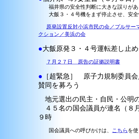
福井県の安全性判断に大きな誤りがあ
大飯３・４号機をまず停止させ、安全
原発設置反対小浜市民の会／プルサー
クション／美浜の会
●
大飯原発３・４号運転差し止め
７月２７日 原告の証拠説明書
●
［超緊急］ 原子力規制委員会
賛同を募ろう
地元選出の民主・自民・公明の
４５名の国会議員が連名（８月
９時
国会議員への呼びかけは、
こちら
を使