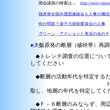
国会議員の検索は→
http://seiji.yahoo
脱原発全国弁護団連絡会も人事の撤回
何が問題？原子力規制委員会の人事
グリーン・アクションと美浜の会のチ
●
大飯原発の断層（破砕帯）再調
◆トレンチ調査の位置について
してください
◆断層の活動年代を特定する
トレンチ調査の現
取し、地層の年代を特定してく
◆Ｆ－６断層のみならず、周辺