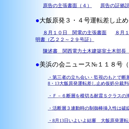
原告の主張書面（４）
原告の証拠
●
大飯原発３・４号運転差し止め
８月１０日 関電の主張書面
８月
明書（乙２２～２９号証）
陳述書 関西電力土木建築室土木部長
●
美浜の会ニュース№１１８号（
・第三者の立ち会い・監視のもとで断
8・13大飯原発運転差し止め仮処分裁
・Ｆ－６断層を横切る耐震Ｓクラスの
・活断層３連動時の制御棒挿入性は破
・8月13日いよいよ結審 大飯原発運