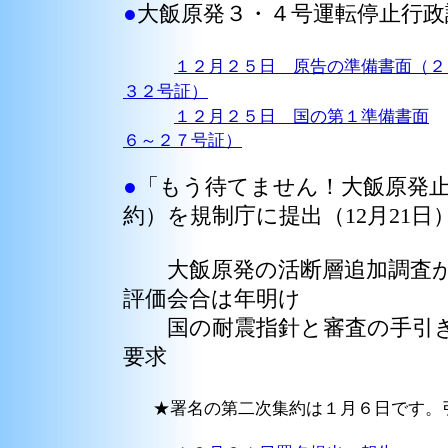
●
大飯原発３・４号運転停止行
１２月２５日 原告の準備書面（２
３２号証）
１２月２５日 国の第１準備書面
６～２７号証）
●
「もう待てません！大飯原発
約）を規制庁に提出（12月21
大飯原発の活断層追加調査が
評価会合は年明け
国の耐震指針と審査の手引き
要求
★署名の第二次集約は１月６日です。