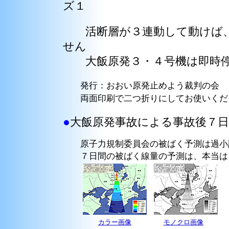
ズ１
活断層が３連動して動けば、
せん
大飯原発３・４号機は即時
発行：おおい原発止めよう裁判の会
両面印刷で二つ折りにしてお使いくだ
●
大飯原発事故による事故後７
原子力規制委員会の被ばく予測は過小
７日間の被ばく線量の予測は、本当は
カラー画像
モノクロ画像