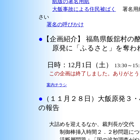
紙版の署名用紙
大飯事故による住民被ばく
署名用紙
さい
署名の呼びかけ
●
【企画紹介】 福島県飯舘村の
原発に「ふるさと」を奪わ
日時：12月1日（土）
13:30～1
この企画は終了しました。ありがとう
案内チラシ
●
（１１月２８日）大飯原発３・
の報告
大詰めを迎えるなか、裁判長が交代
制御棒挿入時間２．２秒問題につい
活断層問題：「国の追加調査がやられ