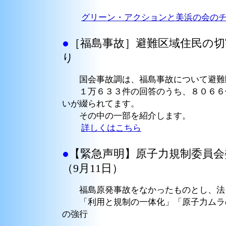
グリーン・アクションと美浜の会の
●
［福島事故］避難区域住民の
り
国会事故調は、福島事故について避難区
１万６３３件の回答のうち、８０６６件
いが綴られてます。
その中の一部を紹介します。
詳しくはこちら
●
【緊急声明】原子力規制委員会
（9月11日）
福島原発事故をなかったものとし、法と
「利用と規制の一体化」「原子力ムラの
の強行