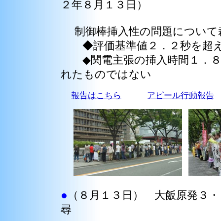
２年８月１３日）
制御棒挿入性の問題について
◆評価基準値２．２秒を超え
◆関電主張の挿入時間１．８
れたものではない
報告はこちら
アピール行動報告
●
（８月１３日） 大飯原発３・
尋