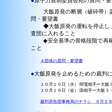
●
原子力規制委員会宛の質問・要
大飯原発の断層（破砕帯）調
問・要望書
◆大飯原発の運転を停止し、
査団に入れること
◆安全基準の骨格段階で再稼
こと
４団体の質問・要望書
●
大飯原発を止めるための裁判
１０月１０日（水） 関電相手ー大飯３
１０月１９日（金） 国相手ー大飯３・
裁判原告団事務局のチラシ ９月２