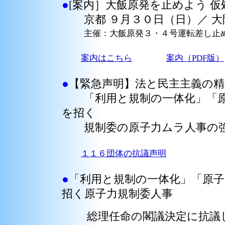
●
[案内］大飯原発を止めよう 
京都 ９月３０日（日）／ 大
主催：大飯原発３・４号運転差し止
案内はこちら
案内（PDF版）
●
【緊急声明】法と民主主義の
「利用と規制の一体化」「原
を招く
規制委の原子力ムラ人事の
１１６団体の抗議声明
●
「利用と規制の一体化」「原
招く原子力規制委人事
総理任命の閣議決定に抗議