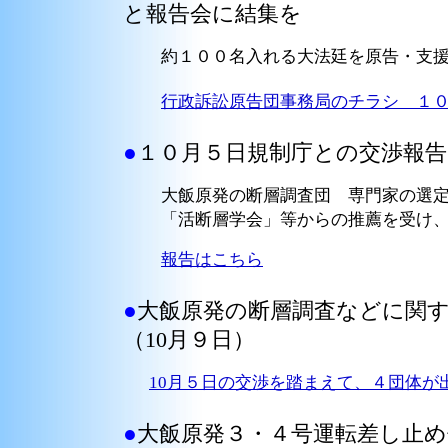
と報告会に結集を
約１００名入れる大法廷を原告・支援
行政訴訟原告団事務局のチラシ １
●
１０月５日規制庁との交渉報告
大飯原発の断層調査団 専門家の選
「活断層学会」等からの推薦を受け
報告はこちら
●
大飯原発の断層調査などに関
（10月９日）
10月５日の交渉を踏まえて、４団体が
●
大飯原発３・４号運転差し止め