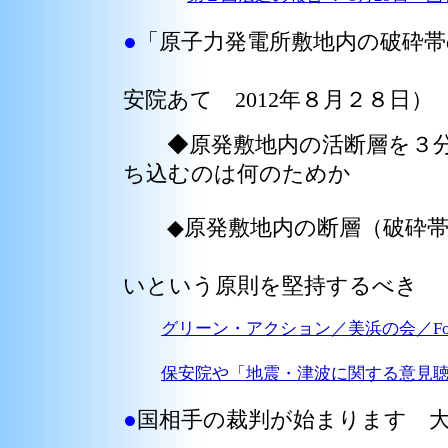
●
「原子力発電所敷地内の破砕
に関する質
安院あて 2012年８月２８日）
◆原発敷地内の活断層を３分
ち込むのは何のためか
◆原発敷地内の断層（破砕帯
原発の運転・
いという原則を堅持するべき
グリーン・アクション／美浜の会／FoE
保安院や「地震・津波に関する意見
●
国相手の裁判が始まります 大