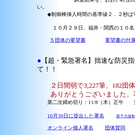
い。
◆
制御棒挿入時間の基準値２．２秒は
１０月２９日、福井・関西の１０名で
５団体の要望書
要望書の付
●
【超・緊急署名】拙速な防災
て！！
２日間弱で3,227筆、182
ありがとうございました。
第二次締め切り：11/8（木）正午 第三
10月30日に提出した署名
原子力規
オンライン個人署名
団体賛同