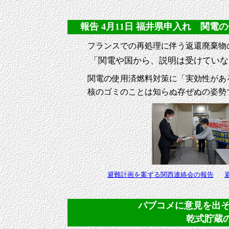
報告 4月11日 福井県申入れ 関電の使
フランスでの再処理に伴う返還廃棄物
「関電や国から、説明は受けていな
関電の使用済燃料対策に「実効性があ
核のゴミのことは知らぬ存ぜぬの姿勢
避難計画を案ずる関西連絡会の報告
パブコメに意見を出そう 
乾式貯蔵