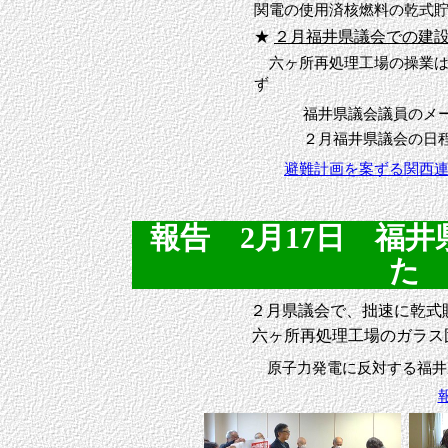
関電の使用済核燃料の乾式
★
２月福井県議会での建
六ヶ所再処理工場の操業は見
ず
福井県議会議員のメー
２月福井県議会の日程
避難計画を案ずる関西
報告 2月17日 福
た (
２月県議会で、拙速に乾式
六ヶ所再処理工場のガラス
原子力発電に反対する福井