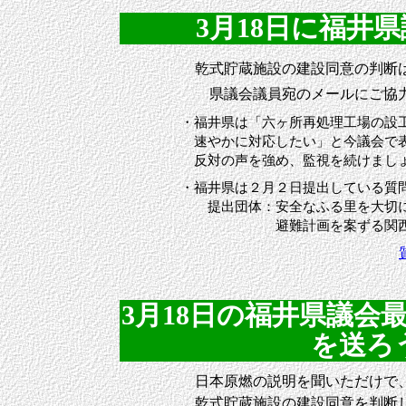
3月18日に福井県議会
乾式貯蔵施設の建設同意の判断
県議会議員宛のメールにご協力
・福井県は「六ヶ所再処理工場の設
速やかに対応したい」と今議会で
反対の声を強め、監視を続けまし
・福井県は２月２日提出している質
提出団体：安全なふる里を大切にする
避難計画を案ずる関西
3月18日の福井県議会
を送ろう 
日本原燃の説明を聞いただけで
乾式貯蔵施設の建設同意を判断