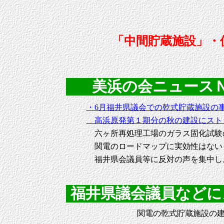
「中間貯蔵施設」・
美浜の会ニュースＮｏ．
・6月福井県議会での乾式貯蔵施設の
高浜原発第１期分の秋の建設にスト
六ヶ所再処理工場のガラス固化試験
関電のロードマップに実効性はない
福井県会議員等に反対の声を集中し
福井県議会議員などにメー
関電の乾式貯蔵施設の