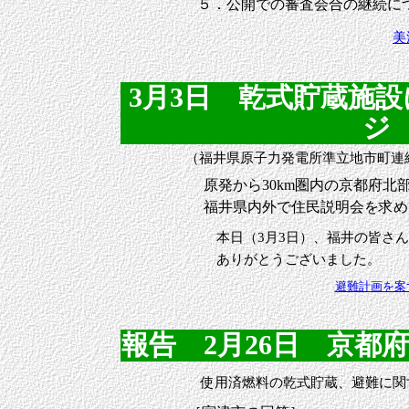
５．公開での審査会合の継続に
美
3月3日 乾式貯蔵施
ジ (
（福井県原子力発電所準立地市町
原発から30km圏内の京都府北
福井県内外で住民説明会を求め
本日（3月3日）、福井の皆さん
ありがとうございました。
避難計画を案
報告 2月26日 京都府宮
使用済燃料の乾式貯蔵、避難に関