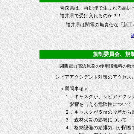
青森県は、再処理で生まれる高レベ
福井県で受け入れるのか？！
福井県は関電の無責任な「新工
規制委員会、規制庁
関西電力高浜原発の使用済燃料の敷地
シビアアクシデント対策のアクセス
＜質問事項＞
１．キャスクが、シビアアクシデ
影響を与える危険性について
２．キャスクが５ｍの段差から落
３．森林火災の影響について
４．格納設備の給排気口が閉塞す