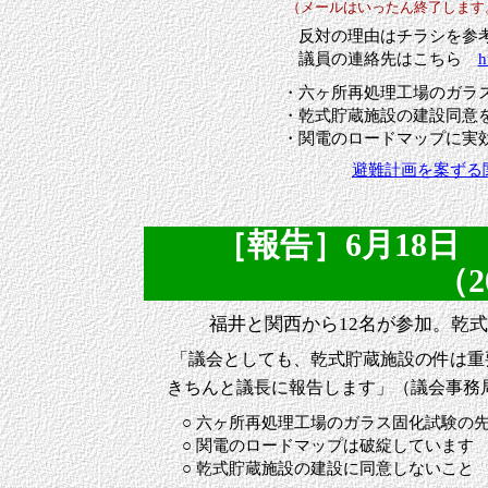
（メールはいったん終了します。ご
反対の理由はチラシを参考
議員の連絡先はこちら
h
・六ヶ所再処理工場のガラス
・乾式貯蔵施設の建設同意を
・関電のロードマップに実効
避難計画を案ずる関西
［報告］6月18
（2
福井と関西から12名が参加。乾
「議会としても、乾式貯蔵施設の件は重
きちんと議長に報告します」（議会事務
○ 六ヶ所再処理工場のガラス固化試験の先
○ 関電のロードマップは破綻しています
○ 乾式貯蔵施設の建設に同意しないこと