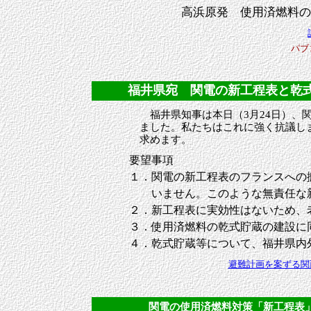
高浜原発 使用済燃料の
パブ
福井県宛 関電の新工程表と乾式貯蔵
福井県知事は本日（3月24日）、関
ました。私たちはこれに強く抗議し
求めます。
要望事項
１．関電の新工程表のフランスへの
いません。このような無責任な新
２．新工程表に実効性はないため、
３．使用済燃料の乾式貯蔵の建設に
４．乾式貯蔵等について、福井県内
避難計画を案ずる関
関電の使用済燃料対策「新工程表」：フ