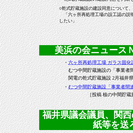
○乾式貯蔵施設の建設同意について、
「六ヶ所再処理工場の設工認の説明
したい」
美浜の会ニュースＮｏ．
・
六ヶ所再処理工場 ガラス固化
むつ中間貯蔵施設の「事業者間
関電の乾式貯蔵施設 2月福井
・
むつ中間貯蔵施設「事業者間
［投稿 核の中間貯蔵施設
福井県議会議員、関西
紙等を送ろう