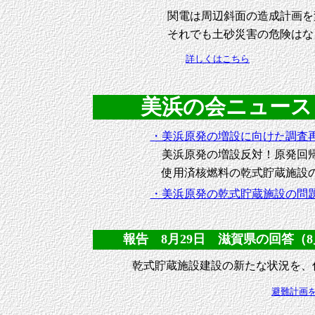
関電は周辺斜面の造成計画を
それでも土砂災害の危険はな
詳しくはこちら
美浜の会ニュースＮｏ
・美浜原発の増設に向けた調査
美浜原発の増設反対！原発回
使用済核燃料の乾式貯蔵施設の
・美浜原発の乾式貯蔵施設の問
報告 8月29日 滋賀県の回答（8月
乾式貯蔵施設建設の新たな状況を、
避難計画