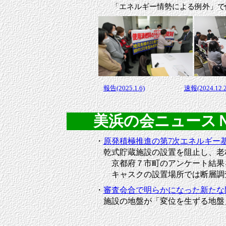
「エネルギー情勢による例外」で使用
報告(2025.1.6)
速報(2024.12.2
美浜の会ニュースＮｏ．
・
原発積極推進の第7次エネルギー
乾式貯蔵施設の設置を阻止し、老
京都府７市町のアンケート結果を
キャスクの設置場所では断層調査
・
審査会合で明らかになった新たな
施設の地盤が「変位を生ずる地盤