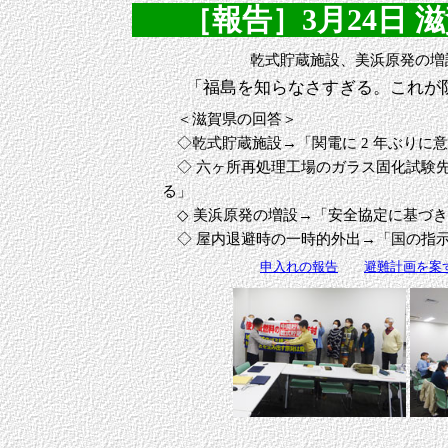
［報告］3月24日 滋賀
乾式貯蔵施設、美浜原発の増
「福島を知らなさすぎる。これが
＜滋賀県の回答＞
◇乾式貯蔵施設→「関電に 2 年ぶりに
◇ 六ヶ所再処理工場のガラス固化試験
る」
◇ 美浜原発の増設→「安全協定に基づき
◇ 屋内退避時の一時的外出→「国の指
申入れの報告
避難計画を案ず