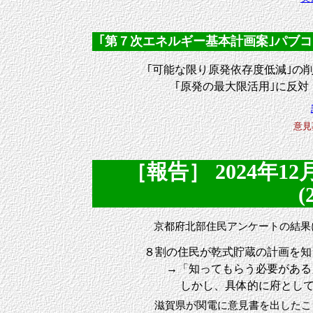
｢第７次エネルギー基本計画案｣パブコメに反
｢可能な限り原発依存度低減｣の
｢原発の最大限活用｣に反
意見
［報告］ 2024年1
(
京都府北部住民アンケートの結果
８割の住民が乾式貯蔵の計画を知
→「知ってもらう必要がある」
しかし、具体的に府として何を
滋賀県が関電に意見書を出したこと