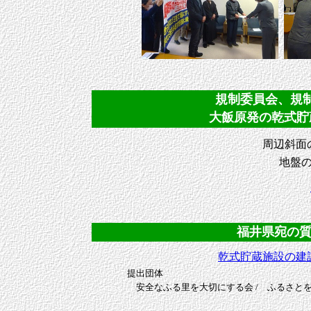
規制委員会、規制庁
大飯原発の乾式貯
周辺斜面の
地盤の
福井県宛の質問
乾式貯蔵施設の建
提出団体
安全なふる里を大切にする会 / ふるさとを