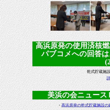
高浜原発の使用済核燃
パブコメへの回答
(
乾式貯蔵施設
美浜の会ニュースＮｏ．
・
高浜原発の乾式貯蔵施設の