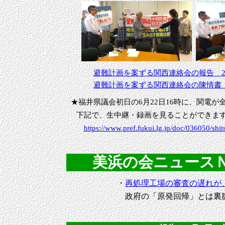
避難計画を案ずる関西連絡会の報告 2026
避難計画を案ずる関西連絡会の陳情書 202
★福井県議会初日の6月22日16時に、関電
下記で、生中継・録画を見ることができま
https://www.pref.fukui.lg.jp/doc/036050/s
美浜の会ニュースＮｏ．
・
再処理工場の審査の遅れが
政府の「原発回帰」とは裏