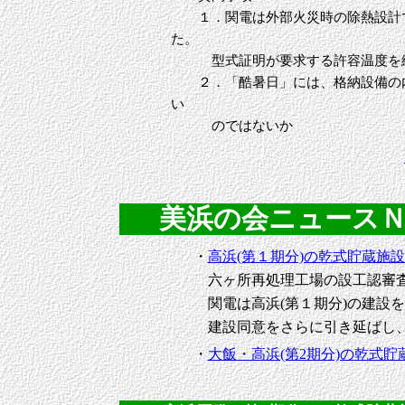
１．関電は外部火災時の除熱設計で
た。
型式証明が要求する許容温度を緩
２．「酷暑日」には、格納設備の内
い
のではないか
美浜の会ニュースＮｏ．
・
高浜(第１期分)の乾式貯蔵施
六ヶ所再処理工場の設工認審査
関電は高浜(第１期分)の建設を
建設同意をさらに引き延ばし、
・
大飯・高浜(第2期分)の乾式