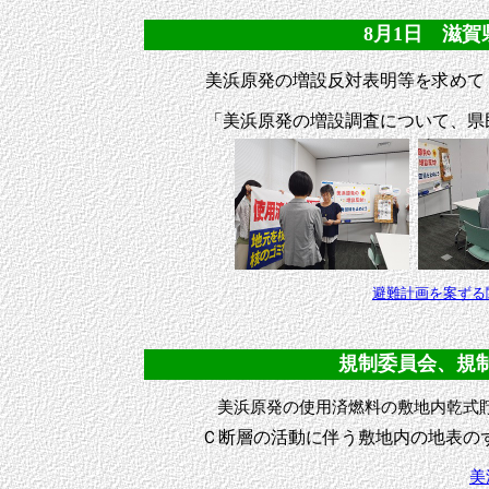
8月1日 滋賀県
美浜原発の増設反対表明等を求めて
「美浜原発の増設調査について、県
避難計画を案ずる
規制委員会、規制庁
美浜原発の使用済燃料の敷地内乾式貯
Ｃ断層の活動に伴う敷地内の地表の
美