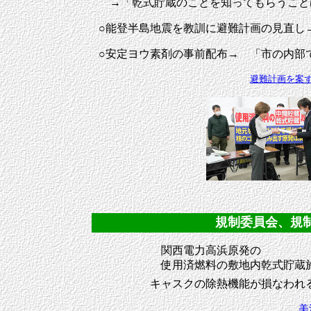
→「乾式貯蔵のことを知ってもらうこと
○能登半島地震を教訓に避難計画の見直し
○安定ヨウ素剤の事前配布→ 「市の内部
避難計画を案
規制委員会、規制庁
関西電力高浜原発の
使用済燃料の敷地内乾式貯蔵施
キャスクの除熱機能が損なわれ
美