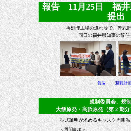
報告 11月25日 
提出 (
再処理工場の遅れ等で、乾式
同日の福井県知事の辞任
報告
避難計
規制委員会、規制庁へ
大飯原発・高浜原発（第 2 期
型式証明が求めるキャスク周囲温
＜質問事項＞