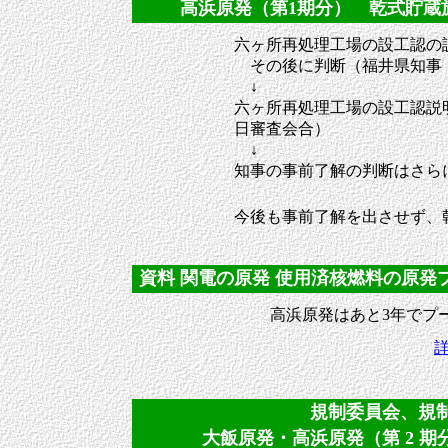
高浜原発（第1期分） 乾式貯蔵施設
六ヶ所再処理工場の設工認の
その後に判断（福井県知事 9
↓
六ヶ所再処理工場の設工認説明
日審査会合）
↓
知事の事前了解の判断はさら
今後も事前了解を出させず、
資料 関電の原発 使用済核燃料の原発プール
高浜原発はあと3年でプ
規制委員会、規制庁
大飯原発・高浜原発（第 2 