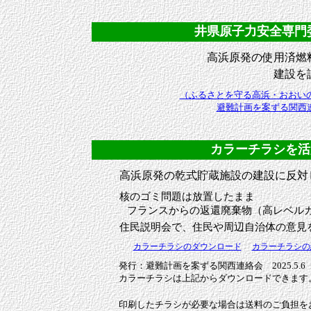
井県原子力安全専門委員
高浜原発の使用済燃
建設を
（ふるさとを守る高浜・おおいの
避難計画を案ずる関西連絡
カラーチラシを活用し
高浜原発の乾式貯蔵施設の建設に
核のゴミ問題は放置したまま
フランスからの返還廃棄物（高レベルガ
住民説明会で、住民や周辺自治体の意見
カラーチラシのダウンロード
カラーチラシの
発行：避難計画を案ずる関西連絡会 2025.5.6
カラーチラシは上記からダウンロードできます
印刷したチラシが必要な場合は送料のご負担を