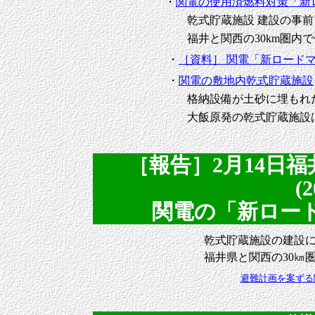
・
関電の使用済燃料対策「新
乾式貯蔵施設 建設の事前
福井と関西の30km圏内で
・
［資料］ 関電「新ロード
・
関電の敷地内乾式貯蔵施設
格納設備が土砂に埋もれた
大飯原発の乾式貯蔵施設は
［報告］2月14日
(2
関電の「新ロー
乾式貯蔵施設の建設
福井県と関西の30㎞
避難計画を案ずる