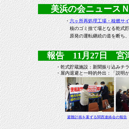
美浜の会ニュースＮｏ．
・
六ヶ所再処理工場・核燃サ
核のゴミ捨て場となる乾式貯
原発の運転継続の道を断ち、
報告 11月27日 宮津市
・乾式貯蔵施設：新聞振り込みチ
・屋内退避と一時的外出：「説明
避難計画を案ずる関西連絡会の報告