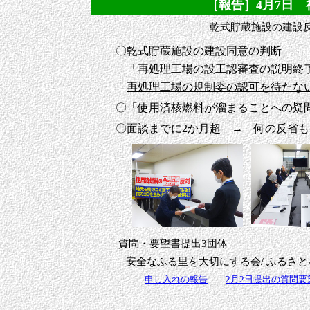
［報告］4月7日 福
乾式貯蔵施設の建設
〇乾式貯蔵施設の建設同意の判断
「再処理工場の設工認審査の説明終了
再処理工場の規制委の認可を待たな
〇「使用済核燃料が溜まることへの疑
〇面談までに2か月超 → 何の反省
質問・要望書提出3団体
安全なふる里を大切にする会/ ふるさと
申し入れの報告
2月2日提出の質問要