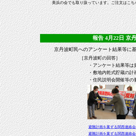
美浜の会でも取り扱っています。ご注文はこ
報告 4月22日 京
京丹波町民へのアンケート結果等に
［京丹波町の回答］
・アンケート結果等は貴重な意
・敷地内乾式貯蔵の計画は注視
・住民説明会開催等の要望は
避難計画を案ずる関西連絡会
避難計画を案ずる関西連絡会