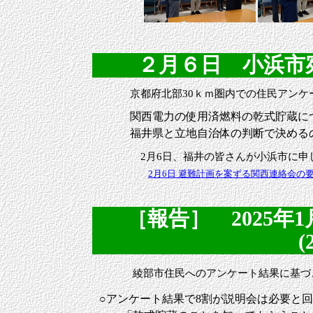
２月６日 小浜市宛て
京都府北部30ｋｍ圏内での住民アンケ
関西電力の使用済燃料の乾式貯蔵に
福井県と立地自治体の判断で決める
2月6日、福井の皆さんが小浜市に申
2月6日 避難計画を案ずる関西連絡会の
［報告］ 2025年
(
綾部市住民へのアンケート結果に基づ
○アンケート結果で8割が説明会は必要と