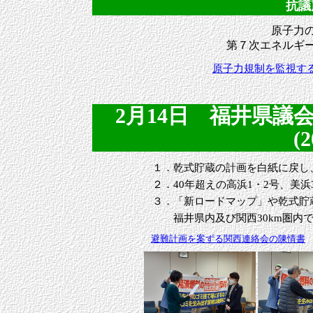
抗議声
原子力の
第７次エネルギー
原子力規制を監視する
2月14日 福井県
(2
１．乾式貯蔵の計画を白紙に戻し
２．40年超えの高浜1・2号、美浜
３．「新ロードマップ」や乾式貯
福井県内及び関西30km圏内で
避難計画を案ずる関西連絡会の陳情書