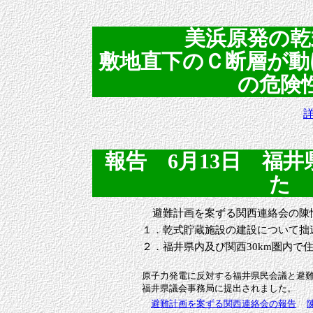
美浜原発の乾
敷地直下のＣ断層が動
の危険性 
報告 6月13日 福
た (
避難計画を案ずる関西連絡会の陳
１．乾式貯蔵施設の建設について拙
２．福井県内及び関西30km圏内で
原子力発電に反対する福井県民会議と避
福井県議会事務局に提出されました。
避難計画を案ずる関西連絡会の報告