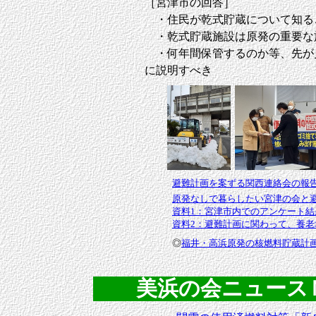
［宮津市の回答］
・住民が乾式貯蔵について知る
・乾式貯蔵施設は原発の重要な
・何年間保管するのか等、先が
に説明すべき
避難計画を案ずる関西連絡会の報
原発なしで暮らしたい宮津の会と
資料1：宮津市内でのアンケート結
資料2：避難計画に関わって、養
◎
福井・高浜原発の核燃料貯蔵計画
美浜の会ニュースＮｏ．