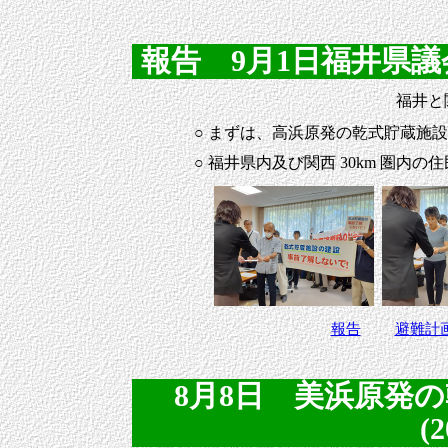
報告 9月1日福井県議会に
福井と
○ まずは、高浜原発の乾式貯蔵施
○ 福井県内及び関西 30km 圏内
報告
避難計
8月8日 美浜原発
(2