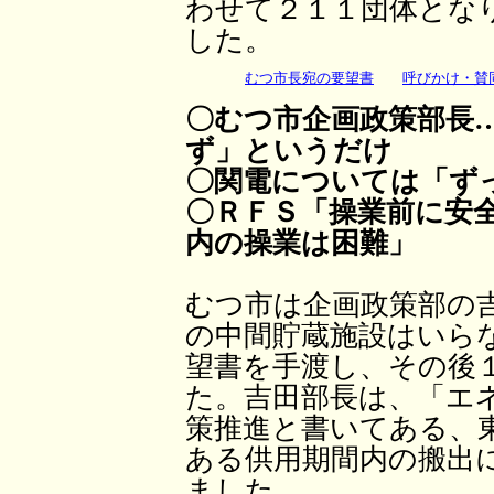
わせて２１１団体とな
した。
むつ市長宛の要望書
呼びかけ・賛同
〇むつ市企画政策部長
ず」というだけ
〇関電については「ず
〇ＲＦＳ「操業前に安
内の操業は困難」
むつ市は企画政策部の
の中間貯蔵施設はいら
望書を手渡し、その後
た。吉田部長は、「エ
策推進と書いてある、
ある供用期間内の搬出
ました。