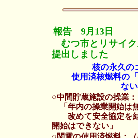
報告 9月13日
むつ市とリサイクル
提出しました
核の永久の
使用済核燃料の「中
ない
○中間貯蔵施設の操業：
「年内の操業開始は
改めて安全協定を結
開始はできない」
○関電の使用済燃料：