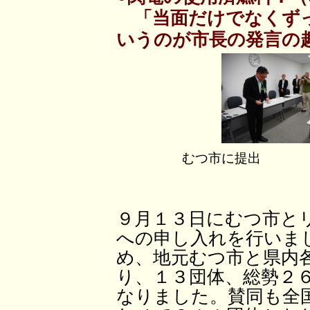
「当面だけでなくずっ
いうのが市長の発言の
むつ市に提出 リサ
９月１３日にむつ市と
への申し入れを行いま
め、地元むつ市と県内
り、１３団体、総勢２
なりました。賛同も全