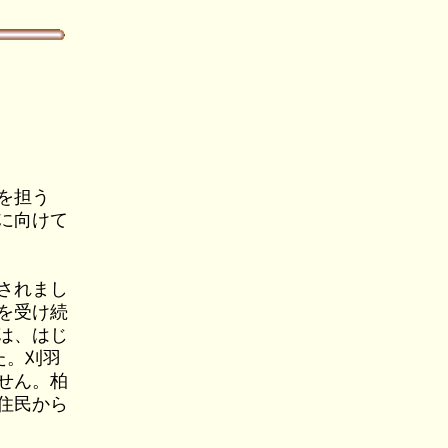
を担う
に向けて
されまし
を受け続
は、はじ
た。刈羽
せん。柏
住民から