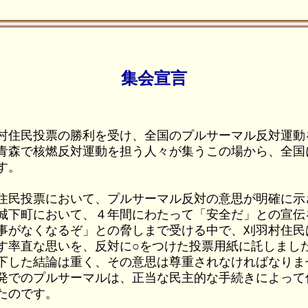
集会宣言
民投票の勝利を受け、全国のプルサーマル反対運動
青森で核燃反対運動を担う人々が集うこの場から、全国
す。
民投票において、プルサーマル反対の意思が明確に示
城下町において、４年間にわたって「安全だ」との宣伝
事がなくなるぞ」との脅しまで受ける中で、刈羽村住民
す率直な思いを、反対に○をつけた投票用紙に託しまし
下した結論は重く、その意思は尊重されなければなりま
発でのプルサーマルは、正当な民主的な手続きによって
たのです。