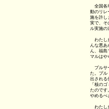
全国各地
動のリレ
施を許し
実で、そ
ル実施の
わたした
んな悪あ
ん、福島
マルはや
プルサー
た。プル
出される
「核のゴ
たのです
やめるべ
わたした