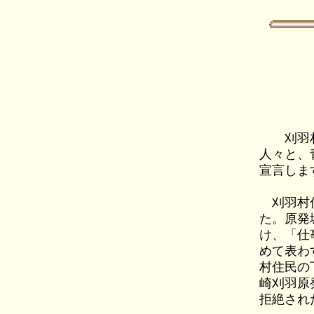
刈羽村住
人々と、
宣言しま
刈羽村住
た。原発
け、「仕
めて表わ
村住民の
崎刈羽原
拒絶され