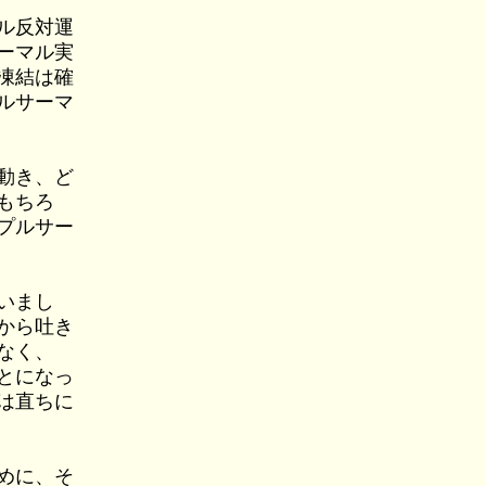
ル反対運
ーマル実
凍結は確
ルサーマ
動き、ど
もちろ
プルサー
いまし
から吐き
なく、
とになっ
は直ちに
めに、そ