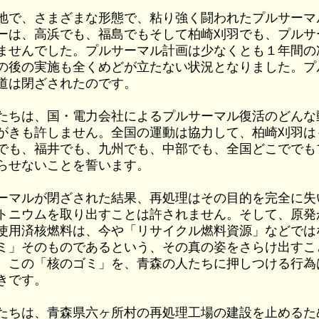
で、さまざまな形態で、粘り強く闘われたプルサーマ
ーは、高浜でも、福島でもそして柏崎刈羽でも、プルサ
ませんでした。プルサーマル計画は少なくとも１年間の
の後の実施も全くめどが立たない状況となりました。プ
道は閉ざされたのです。
ちは、国・電力会社によるプルサーマル復活のどんな
がきも許しません。全国の運動は協力して、柏崎刈羽は
でも、福井でも、九州でも、中部でも、全国どこででも
らせないことを誓います。
マルが閉ざされた結果、再処理はその目的を完全に失
トニウムを取り出すことは許されません。そして、原発
使用済核燃料は、今や「リサイクル燃料資源」などでは
ミ」そのものであるという、その真の姿をさらけ出すこ
。この「核のゴミ」を、青森の人たちに押しつける行為
きです。
ちは、青森県六ヶ所村の再処理工場の建設を止めるた