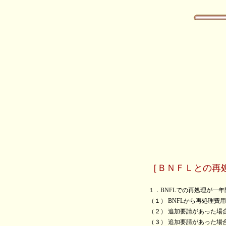
美浜・
［ＢＮＦＬとの再
１．BNFLでの再処理が一
（１） BNFLから再処理費
（２） 追加要請があった場
（３） 追加要請があった場