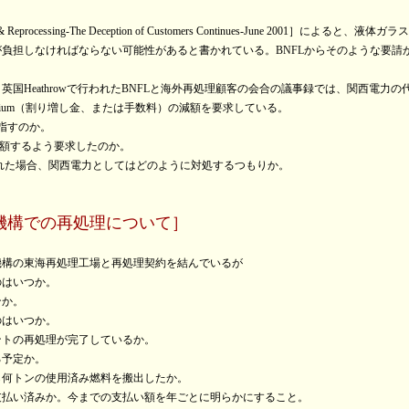
processing-The Deception of Customers Continues-June 2001］によ
負担しなければならない可能性があると書かれている。BNFLからそのような要請
英国Heathrowで行われたBNFLと海外再処理顧客の会合の議事録では、関西電力
remium（割り増し金、または手数料）の減額を要求している。
を指すのか。
け減額するよう要求したのか。
れた場合、関西電力としてはどのように対処するつもりか。
機構での再処理について］
機構の東海再処理工場と再処理契約を結んでいるが
のはいつか。
ンか。
のはいつか。
ントの再処理が完了しているか。
る予定か。
ら何トンの使用済み燃料を搬出したか。
支払い済みか。今までの支払い額を年ごとに明らかにすること。