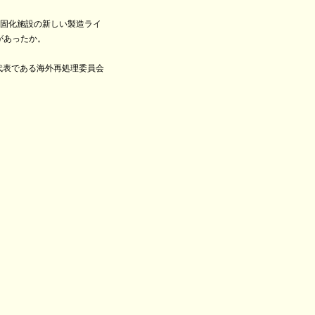
ると、液体ガラス固化施設の新しい製造ライ
があったか。
の代表である海外再処理委員会