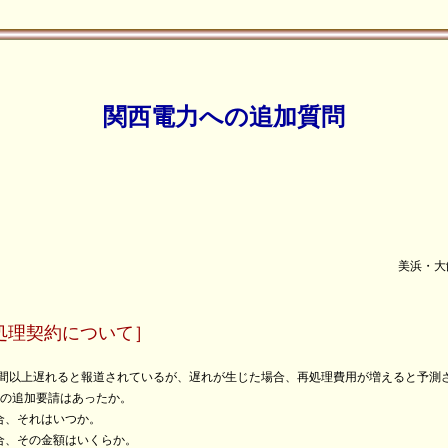
関西電力への追加質問
グリ
大飯・高浜原発に反対
処理契約について］
年間以上遅れると報道されているが、遅れが生じた場合、再処理費用が増えると予測
用の追加要請はあったか。
合、それはいつか。
合、その金額はいくらか。