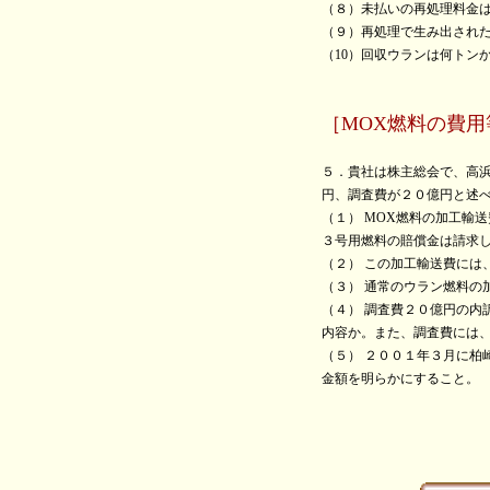
（８）未払いの再処理料金
（９）再処理で生み出され
（10）回収ウランは何トン
［MOX燃料の費
５．貴社は株主総会で、高浜
円、調査費が２０億円と述
（１） MOX燃料の加工輸
３号用燃料の賠償金は請求
（２） この加工輸送費には
（３） 通常のウラン燃料の
（４） 調査費２０億円の
内容か。また、調査費には
（５） ２００１年３月に柏
金額を明らかにすること。