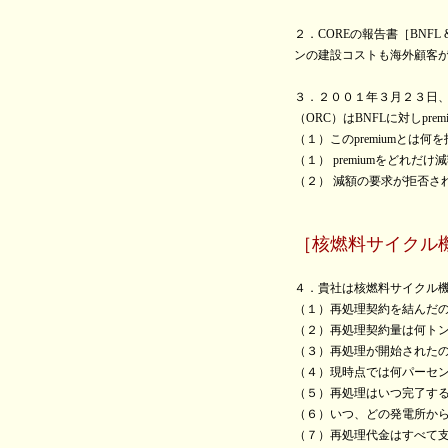
２．COREの報告書［BNFL & Re
ンの建設コストも海外顧客が
３．２００１年３月２３日、
（ORC）はBNFLに対しp
（１）このpremiumとは何
（１） premiumをどれだ
（２） 減額の要求が拒否さ
［核燃料サイクル
４．貴社は核燃料サイクル
（１）再処理契約を結んだ
（２）再処理契約量は何ト
（３）再処理が開始された
（４）現時点では何パーセ
（５）再処理はいつ完了す
（６）いつ、どの発電所か
（７）再処理代金はすべて