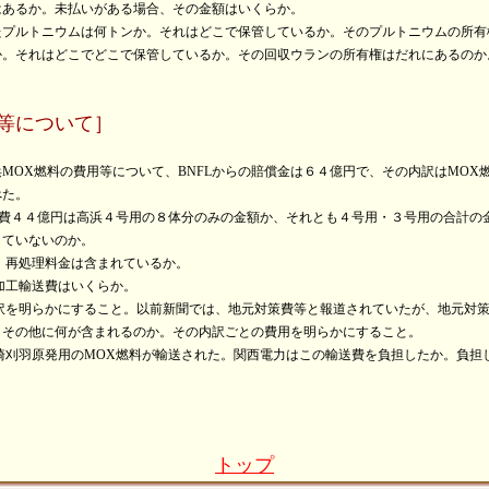
はあるか。未払いがある場合、その金額はいくらか。
たプルトニウムは何トンか。それはどこで保管しているか。そのプルトニウムの所有
か。それはどこでどこで保管しているか。その回収ウランの所有権はだれにあるのか
用等について］
MOX燃料の費用等について、BNFLからの賠償金は６４億円で、その内訳はMOX
べた。
送費４４億円は高浜４号用の８体分のみの金額か、それとも４号用・３号用の合計の
していないのか。
、再処理料金は含まれているか。
加工輸送費はいくらか。
内訳を明らかにすること。以前新聞では、地元対策費等と報道されていたが、地元対
、その他に何が含まれるのか。その内訳ごとの費用を明らかにすること。
崎刈羽原発用のMOX燃料が輸送された。関西電力はこの輸送費を負担したか。負担
トップ