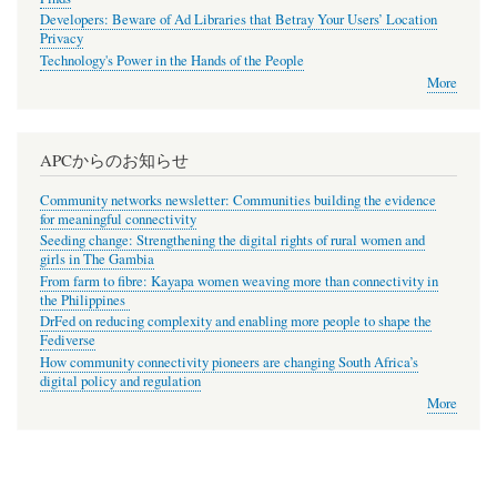
Developers: Beware of Ad Libraries that Betray Your Users’ Location
Privacy
Technology's Power in the Hands of the People
More
APCからのお知らせ
Community networks newsletter: Communities building the evidence
for meaningful connectivity
Seeding change: Strengthening the digital rights of rural women and
girls in The Gambia
From farm to fibre: Kayapa women weaving more than connectivity in
the Philippines
DrFed on reducing complexity and enabling more people to shape the
Fediverse
How community connectivity pioneers are changing South Africa’s
digital policy and regulation
More