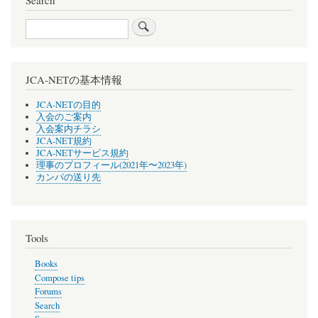
閣
Search
府
JCA-NETの基本情報
JCA-NETの目的
入会のご案内
入会案内チラシ
JCA-NET規約
JCA-NETサービス規約
理事のプロフィール(2021年〜2023年)
カンパの送り先
Tools
Books
Compose tips
Forums
Search