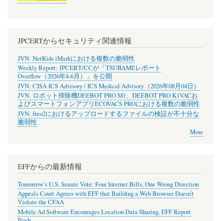
JPCERTからセキュリティ関連情報
JVN: NetKids iMarkにおける複数の脆弱性
Weekly Report: JPCERT/CCが「TSUBAMEレポート
Overflow（2026年4-6月）」を公開
JVN: CISA ICS Advisory / ICS Medical Advisory（2026年08月04日）
JVN: ロボット掃除機DEEBOT PRO M1、DEEBOT PRO K1VACお
よびスマートフォンアプリECOVACS PROにおける複数の脆弱性
JVN: freo2におけるアップロードするファイルの検証が不十分な
脆弱性
More
EFFからの最新情報
Tomorrow’s U.S. Senate Vote: Four Internet Bills, One Wrong Direction
Appeals Court Agrees with EFF that Building a Web Browser Doesn’t
Violate the CFAA
Mobile Ad Software Encourages Location Data Sharing, EFF Report
Finds