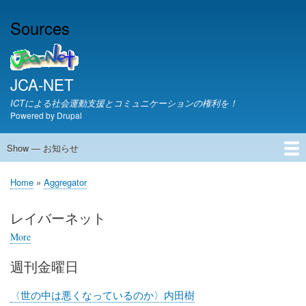
Skip
Sources
to
main
content
JCA-NET
ICTによる社会運動支援とコミュニケーションの権利を！
Powered by
Drupal
Show — お知らせ
お
知
JCA-NETからのお知らせ
Home
Aggregator
ら
Breadcrumb
せ
レイバーネット
More
posts
about
週刊金曜日
レ
イ
バ
〈世の中は悪くなっているのか〉内田樹