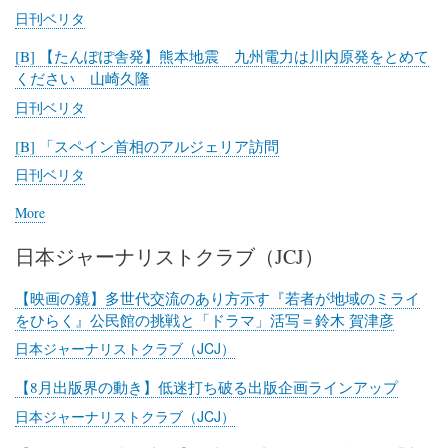
日刊ベリタ
[B] 【たんぽぽ舎発】熊本地震 九州電力は川内原発をとめて
ください 山崎久隆
日刊ベリタ
[B] 「スペイン首相のアルジェリア訪問
日刊ベリタ
More
posts
about
日本ジャーナリストクラブ（JCJ）
日
刊
ベ
【映画の鏡】多世代交流のあり方示す『若者が地域のミライ
リ
をひらく』公民館の挑戦と「ドラマ」活写＝鈴木 賀津彦
タ
日本ジャーナリストクラブ（JCJ）
【8月出版界の動き】低迷打ち破る出版企画ラインアップ
日本ジャーナリストクラブ（JCJ）