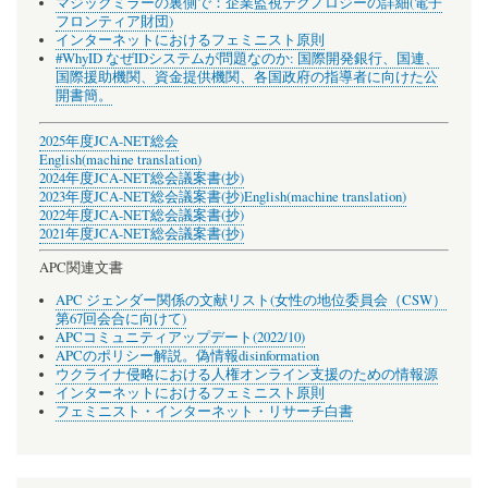
マジックミラーの裏側で：企業監視テクノロジーの詳細(電子
フロンティア財団)
インターネットにおけるフェミニスト原則
#WhyID なぜIDシステムが問題なのか: 国際開発銀行、国連、
国際援助機関、資金提供機関、各国政府の指導者に向けた公
開書簡。
2025年度JCA-NET総会
English(machine translation)
2024年度JCA-NET総会議案書(抄)
2023年度JCA-NET総会議案書(抄)
English(machine translation)
2022年度JCA-NET総会議案書(抄)
2021年度JCA-NET総会議案書(抄)
APC関連文書
APC ジェンダー関係の文献リスト(女性の地位委員会（CSW）
第67回会合に向けて)
APCコミュニティアップデート(2022/10)
APCのポリシー解説。偽情報disinformation
ウクライナ侵略における人権オンライン支援のための情報源
インターネットにおけるフェミニスト原則
フェミニスト・インターネット・リサーチ白書