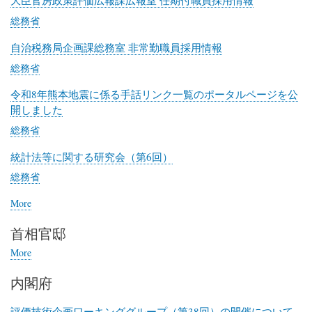
大臣官房政策評価広報課広報室 任期付職員採用情報
リ
総務省
ス
ト
自治税務局企画課総務室 非常勤職員採用情報
ク
総務省
ラ
ブ
令和8年熊本地震に係る手話リンク一覧のポータルページを公
（JCJ）
開しました
総務省
統計法等に関する研究会（第6回）
総務省
More
posts
about
首相官邸
総
務
More
posts
省
about
内閣府
首
相
官
評価技術企画ワーキンググループ（第38回）の開催について