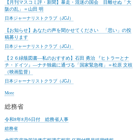
【月刊マスコミ評・新聞】暴走・混迷の国会 目離せぬ「大
阪の乱」＝山田 明
日本ジャーナリストクラブ（JCJ）
【お知らせ】あなたの声を聞かせてください 「思い」の投
稿募ります
日本ジャーナリストクラブ（JCJ）
【２６緑蔭図書―私のおすすめ】石田 勇治 『ヒトラーとナ
チ・ドイツ』―ナチ独裁に通づる「国家緊急権」＝松原 文枝
（映画監督）
日本ジャーナリストクラブ（JCJ）
More
posts
about
総務省
日
本
ジ
令和8年8月6日付 総務省人事
ャ
総務省
ー
ナ