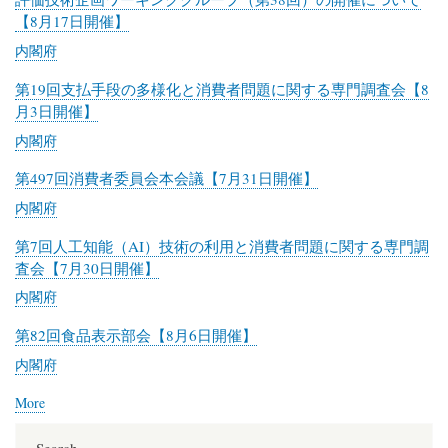
邸
【8月17日開催】
内閣府
第19回支払手段の多様化と消費者問題に関する専門調査会【8
月3日開催】
内閣府
第497回消費者委員会本会議【7月31日開催】
内閣府
第7回人工知能（AI）技術の利用と消費者問題に関する専門調
査会【7月30日開催】
内閣府
第82回食品表示部会【8月6日開催】
内閣府
More
posts
about
内
Search