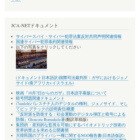
JCA-NETドキュメント
サイバースパイ・サイバー犯罪法案反対共同声明関連情報
国連サイバー犯罪条約関連情報
以下の写真をクリックしてください
(ドキュメント日本語訳)国際司法裁判所：ガザにおけるジェノ
サイド(南アフリカv.イスラエル)
映画『10月7日からのガザ』日本語字幕版について
暗号問題関連ドキュメント
(7amleh)パレスチナ人のデジタルの権利、ジェノサイド、そし
てビッ グテックの説明責任
|
概要
『反対派を防衛する：社会運動のデジタル弾圧と暗号による
防御』Glencora Borradaile著
(翻訳草稿版)
集団的・差別的な監視を可能にするバイオメトリック技術の
世界的禁止を求める公開書簡
大韓民国のプライバシー権に関するNGO報告書(日本語仮訳)