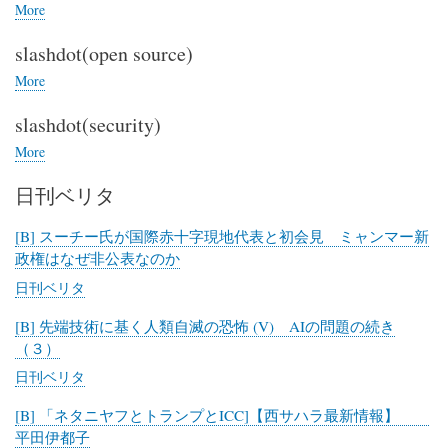
刊
More
posts
金
about
曜
slashdot(open source)
slashdot(IT)
日
More
posts
about
slashdot(security)
slashdot(open
source)
More
posts
about
日刊ベリタ
slashdot(security)
[B] スーチー氏が国際赤十字現地代表と初会見 ミャンマー新
政権はなぜ非公表なのか
日刊ベリタ
[B] 先端技術に基く人類自滅の恐怖 (V) AIの問題の続き
（３）
日刊ベリタ
[B] 「ネタニヤフとトランプとICC]【西サハラ最新情報】
平田伊都子