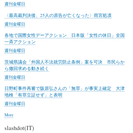
ー
週刊金曜日
ネ
ッ
〈最高裁判決後、25人の原告が亡くなった〉雨宮処凛
ト
週刊金曜日
各地で国際女性デーアクション 日本版「女性の休日」全国
一斉アクション
週刊金曜日
茨城県議会「外国人不法就労防止条例」案を可決 市民らか
ら撤回求める動き続く
週刊金曜日
日野町事件再審で阪原弘さんの「無罪」が事実上確定 大津
地検「有罪立証せず」と表明
週刊金曜日
More
posts
about
slashdot(IT)
週