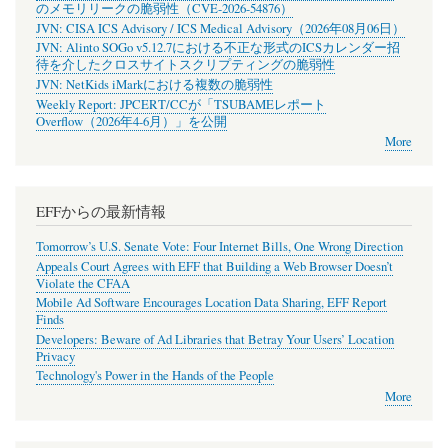
のメモリリークの脆弱性（CVE-2026-54876）
JVN: CISA ICS Advisory / ICS Medical Advisory（2026年08月06日）
JVN: Alinto SOGo v5.12.7における不正な形式のICSカレンダー招
待を介したクロスサイトスクリプティングの脆弱性
JVN: NetKids iMarkにおける複数の脆弱性
Weekly Report: JPCERT/CCが「TSUBAMEレポート
Overflow（2026年4-6月）」を公開
More
EFFからの最新情報
Tomorrow’s U.S. Senate Vote: Four Internet Bills, One Wrong Direction
Appeals Court Agrees with EFF that Building a Web Browser Doesn’t
Violate the CFAA
Mobile Ad Software Encourages Location Data Sharing, EFF Report
Finds
Developers: Beware of Ad Libraries that Betray Your Users’ Location
Privacy
Technology's Power in the Hands of the People
More