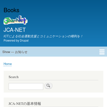
Skip
Books
to
main
content
JCA-NET
ICTによる社会運動支援とコミュニケーションの権利を！
Powered by
Drupal
Show — お知らせ
お
知
JCA-NETからのお知らせ
Home
ら
Breadcrumb
せ
Search
Search
JCA-NETの基本情報