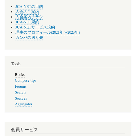
JCA-NETの目的
入会のご案内
入会案内チラシ
JCA-NET規約
JCA-NETサービス規約
理事のプロフィール(2021年〜2023年)
カンパの送り先
Tools
Books
Compose tips
Forums
Search
Sources
Aggregator
会員サービス