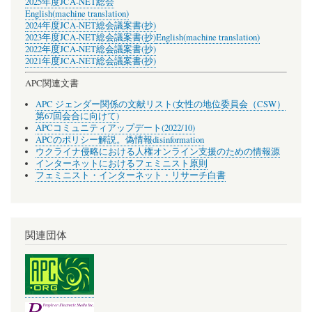
2025年度JCA-NET総会
English(machine translation)
2024年度JCA-NET総会議案書(抄)
2023年度JCA-NET総会議案書(抄)
English(machine translation)
2022年度JCA-NET総会議案書(抄)
2021年度JCA-NET総会議案書(抄)
APC関連文書
APC ジェンダー関係の文献リスト(女性の地位委員会（CSW）
第67回会合に向けて)
APCコミュニティアップデート(2022/10)
APCのポリシー解説。偽情報disinformation
ウクライナ侵略における人権オンライン支援のための情報源
インターネットにおけるフェミニスト原則
フェミニスト・インターネット・リサーチ白書
関連団体