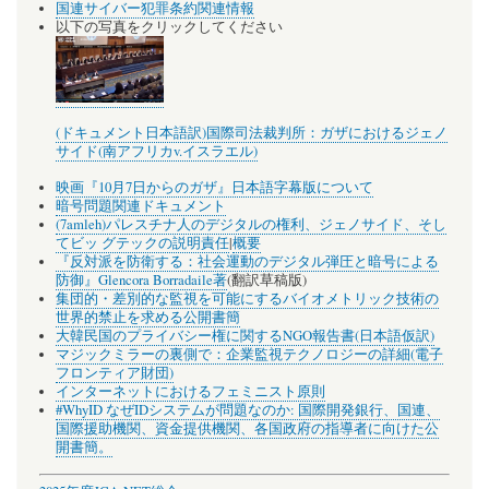
国連サイバー犯罪条約関連情報
以下の写真をクリックしてください
(ドキュメント日本語訳)国際司法裁判所：ガザにおけるジェノ
サイド(南アフリカv.イスラエル)
映画『10月7日からのガザ』日本語字幕版について
暗号問題関連ドキュメント
(7amleh)パレスチナ人のデジタルの権利、ジェノサイド、そし
てビッ グテックの説明責任
|
概要
『反対派を防衛する：社会運動のデジタル弾圧と暗号による
防御』Glencora Borradaile著
(翻訳草稿版)
集団的・差別的な監視を可能にするバイオメトリック技術の
世界的禁止を求める公開書簡
大韓民国のプライバシー権に関するNGO報告書(日本語仮訳)
マジックミラーの裏側で：企業監視テクノロジーの詳細(電子
フロンティア財団)
インターネットにおけるフェミニスト原則
#WhyID なぜIDシステムが問題なのか: 国際開発銀行、国連、
国際援助機関、資金提供機関、各国政府の指導者に向けた公
開書簡。