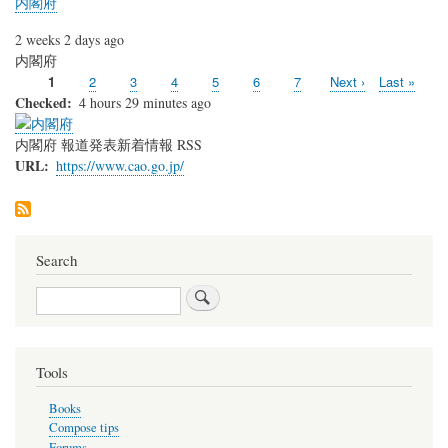
内閣府
2 weeks 2 days ago
内閣府
Current
1
Page
2
Page
3
Page
4
Page
5
Page
6
Page
7
Next
Next ›
Last
Last »
Pagination
page
page
page
Checked
4 hours 29 minutes ago
内閣府 報道発表新着情報 RSS
URL
https://www.cao.go.jp/
Search
Search
Tools
Books
Compose tips
Forums