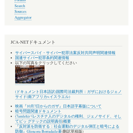
Search
Sources
Aggregator
JCA-NETドキュメント
サイバースパイ・サイバー犯罪法案反対共同声明関連情報
国連サイバー犯罪条約関連情報
以下の写真をクリックしてください
(ドキュメント日本語訳)国際司法裁判所：ガザにおけるジェノ
サイド(南アフリカv.イスラエル)
映画『10月7日からのガザ』日本語字幕版について
暗号問題関連ドキュメント
(7amleh)パレスチナ人のデジタルの権利、ジェノサイド、そし
てビッ グテックの説明責任
|
概要
『反対派を防衛する：社会運動のデジタル弾圧と暗号による
防御』Glencora Borradaile著
(翻訳草稿版)