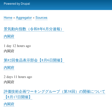
Skip
Powered by
Drupal
to
main
Home
Aggregator
Sources
content
Breadcrumb
景気動向指数（令和8年6月分速報）
内閣府
1 day 12 hours ago
内閣府
第82回食品表示部会【8月6日開催】
内閣府
2 days 11 hours ago
内閣府
評価技術企画ワーキンググループ（第38回）の開催について
【8月17日開催】
内閣府