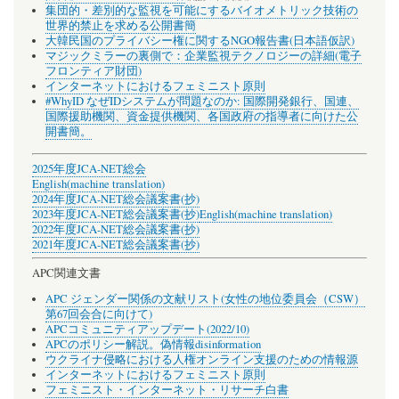
集団的・差別的な監視を可能にするバイオメトリック技術の
世界的禁止を求める公開書簡
大韓民国のプライバシー権に関するNGO報告書(日本語仮訳)
マジックミラーの裏側で：企業監視テクノロジーの詳細(電子
フロンティア財団)
インターネットにおけるフェミニスト原則
#WhyID なぜIDシステムが問題なのか: 国際開発銀行、国連、
国際援助機関、資金提供機関、各国政府の指導者に向けた公
開書簡。
2025年度JCA-NET総会
English(machine translation)
2024年度JCA-NET総会議案書(抄)
2023年度JCA-NET総会議案書(抄)
English(machine translation)
2022年度JCA-NET総会議案書(抄)
2021年度JCA-NET総会議案書(抄)
APC関連文書
APC ジェンダー関係の文献リスト(女性の地位委員会（CSW）
第67回会合に向けて)
APCコミュニティアップデート(2022/10)
APCのポリシー解説。偽情報disinformation
ウクライナ侵略における人権オンライン支援のための情報源
インターネットにおけるフェミニスト原則
フェミニスト・インターネット・リサーチ白書