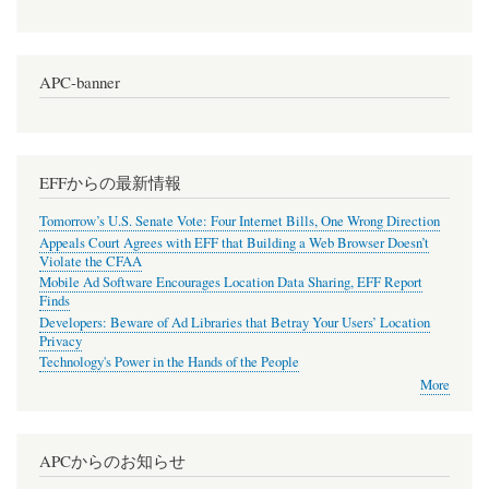
APC-banner
EFFからの最新情報
Tomorrow’s U.S. Senate Vote: Four Internet Bills, One Wrong Direction
Appeals Court Agrees with EFF that Building a Web Browser Doesn’t
Violate the CFAA
Mobile Ad Software Encourages Location Data Sharing, EFF Report
Finds
Developers: Beware of Ad Libraries that Betray Your Users’ Location
Privacy
Technology's Power in the Hands of the People
More
APCからのお知らせ