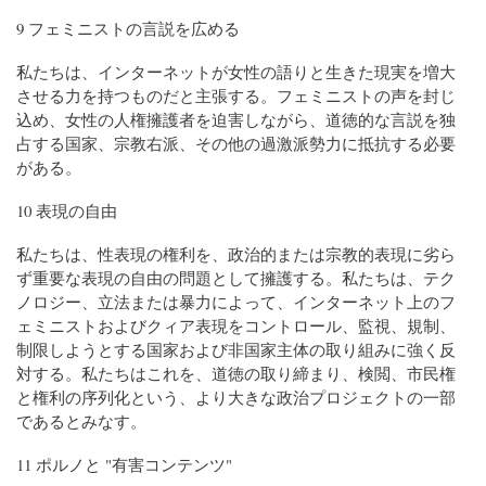
9 フェミニストの言説を広める
私たちは、インターネットが女性の語りと生きた現実を増大
させる力を持つものだと主張する。フェミニストの声を封じ
込め、女性の人権擁護者を迫害しながら、道徳的な言説を独
占する国家、宗教右派、その他の過激派勢力に抵抗する必要
がある。
10 表現の自由
私たちは、性表現の権利を、政治的または宗教的表現に劣ら
ず重要な表現の自由の問題として擁護する。私たちは、テク
ノロジー、立法または暴力によって、インターネット上のフ
ェミニストおよびクィア表現をコントロール、監視、規制、
制限しようとする国家および非国家主体の取り組みに強く反
対する。私たちはこれを、道徳の取り締まり、検閲、市民権
と権利の序列化という、より大きな政治プロジェクトの一部
であるとみなす。
11 ポルノと "有害コンテンツ"