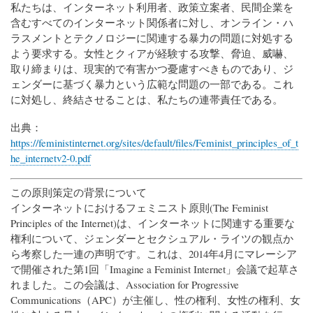
私たちは、インターネット利用者、政策立案者、民間企業を
含むすべてのインターネット関係者に対し、オンライン・ハ
ラスメントとテクノロジーに関連する暴力の問題に対処する
よう要求する。女性とクィアが経験する攻撃、脅迫、威嚇、
取り締まりは、現実的で有害かつ憂慮すべきものであり、ジ
ェンダーに基づく暴力という広範な問題の一部である。これ
に対処し、終結させることは、私たちの連帯責任である。
出典：
https://feministinternet.org/sites/default/files/Feminist_principles_of_t
he_internetv2-0.pdf
この原則策定の背景について
インターネットにおけるフェミニスト原則(The Feminist
Principles of the Internet)は、インターネットに関連する重要な
権利について、ジェンダーとセクシュアル・ライツの観点か
ら考察した一連の声明です。これは、2014年4月にマレーシア
で開催された第1回「Imagine a Feminist Internet」会議で起草さ
れました。この会議は、Association for Progressive
Communications（APC）が主催し、性の権利、女性の権利、女