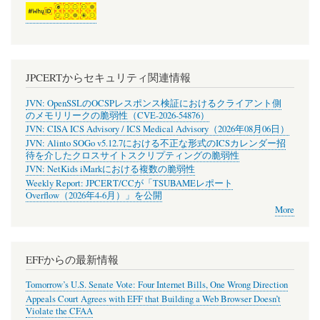
JPCERTからセキュリティ関連情報
JVN: OpenSSLのOCSPレスポンス検証におけるクライアント側
のメモリリークの脆弱性（CVE-2026-54876）
JVN: CISA ICS Advisory / ICS Medical Advisory（2026年08月06日）
JVN: Alinto SOGo v5.12.7における不正な形式のICSカレンダー招
待を介したクロスサイトスクリプティングの脆弱性
JVN: NetKids iMarkにおける複数の脆弱性
Weekly Report: JPCERT/CCが「TSUBAMEレポート
Overflow（2026年4-6月）」を公開
More
EFFからの最新情報
Tomorrow’s U.S. Senate Vote: Four Internet Bills, One Wrong Direction
Appeals Court Agrees with EFF that Building a Web Browser Doesn’t
Violate the CFAA