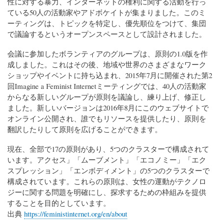
性に対する暴力、インターネットの権利に関する活動を行っ
ている50人の活動家やアドボケイトが集まりました。このミ
ーティングは、トピックを特定し、優先順位をつけて、集団
で議論するというオープンスペースとして設計されました。
会議に参加したボランティアのグループは、原則の1.0版を作
成しました。これはその後、地域や世界のさまざまなワーク
ショップやイベントに持ち込まれ、2015年7月に開催された第2
回Imagine a Feminist Internetミーティングでは、40人の活動家
からなる新しいグループが原則を議論し、練り上げ、修正し
ました。新しいバージョンは2016年8月にこのウェブサイトで
オンライン公開され、誰でもリソースを提供したり、原則を
翻訳したりして原則を広げることができます。
現在、全部で17の原則があり、5つのクラスターで構成されて
います。アクセス」「ムーブメント」「エコノミー」「エク
スプレッション」「エンボディメント」の5つのクラスターで
構成されています。これらの原則は、女性の運動がテクノロ
ジーに関する問題を明確にし、探求するための枠組みを提供
することを目的としています。
出典
https://feministinternet.org/en/about