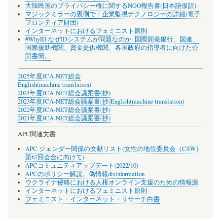
大韓民国のプライバシー権に関するNGO報告書(日本語仮訳)
マジックミラーの裏側で：企業監視テクノロジーの詳細(電子
フロンティア財団)
インターネットにおけるフェミニスト原則
#WhyID なぜIDシステムが問題なのか: 国際開発銀行、国連、
国際援助機関、資金提供機関、各国政府の指導者に向けた公
開書簡。
2025年度JCA-NET総会
English(machine translation)
2024年度JCA-NET総会議案書(抄)
2023年度JCA-NET総会議案書(抄)
English(machine translation)
2022年度JCA-NET総会議案書(抄)
2021年度JCA-NET総会議案書(抄)
APC関連文書
APC ジェンダー関係の文献リスト(女性の地位委員会（CSW）
第67回会合に向けて)
APCコミュニティアップデート(2022/10)
APCのポリシー解説。偽情報disinformation
ウクライナ侵略における人権オンライン支援のための情報源
インターネットにおけるフェミニスト原則
フェミニスト・インターネット・リサーチ白書