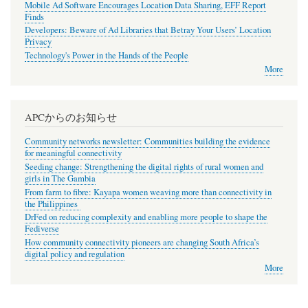
Mobile Ad Software Encourages Location Data Sharing, EFF Report
Finds
Developers: Beware of Ad Libraries that Betray Your Users’ Location
Privacy
Technology's Power in the Hands of the People
More
APCからのお知らせ
Community networks newsletter: Communities building the evidence
for meaningful connectivity
Seeding change: Strengthening the digital rights of rural women and
girls in The Gambia
From farm to fibre: Kayapa women weaving more than connectivity in
the Philippines
DrFed on reducing complexity and enabling more people to shape the
Fediverse
How community connectivity pioneers are changing South Africa’s
digital policy and regulation
More