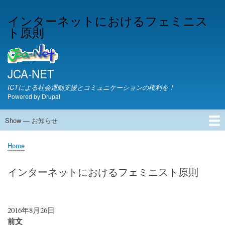
Skip
インターネットにおけるフェミニス
to
ト原則
main
content
JCA-NET
ICTによる社会運動支援とコミュニケーションの権利を！
Powered by
Drupal
Show — お知らせ
お
知
JCA-NETからのお知らせ
Home
ら
Breadcrumb
せ
インターネットにおけるフェミニスト原則
2016年8月26日
前文