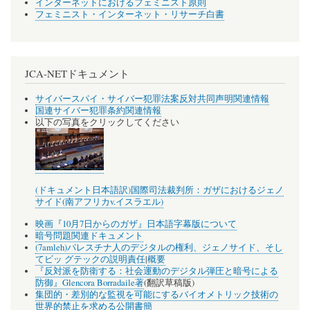
インターネットにおけるフェミニスト原則
フェミニスト・インターネット・リサーチ白書
JCA-NETドキュメント
サイバースパイ・サイバー犯罪法案反対共同声明関連情報
国連サイバー犯罪条約関連情報
以下の写真をクリックしてください
(ドキュメント日本語訳)国際司法裁判所：ガザにおけるジェノ
サイド(南アフリカv.イスラエル)
映画『10月7日からのガザ』日本語字幕版について
暗号問題関連ドキュメント
(7amleh)パレスチナ人のデジタルの権利、ジェノサイド、そし
てビッ グテックの説明責任
|
概要
『反対派を防衛する：社会運動のデジタル弾圧と暗号による
防御』Glencora Borradaile著
(翻訳草稿版)
集団的・差別的な監視を可能にするバイオメトリック技術の
世界的禁止を求める公開書簡