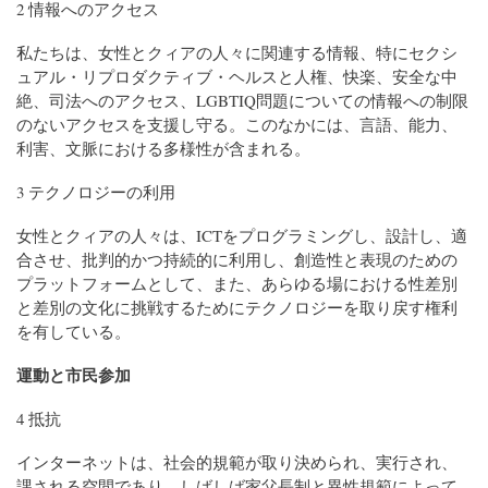
2 情報へのアクセス
私たちは、女性とクィアの人々に関連する情報、特にセクシ
ュアル・リプロダクティブ・ヘルスと人権、快楽、安全な中
絶、司法へのアクセス、LGBTIQ問題についての情報への制限
のないアクセスを支援し守る。このなかには、言語、能力、
利害、文脈における多様性が含まれる。
3 テクノロジーの利用
女性とクィアの人々は、ICTをプログラミングし、設計し、適
合させ、批判的かつ持続的に利用し、創造性と表現のための
プラットフォームとして、また、あらゆる場における性差別
と差別の文化に挑戦するためにテクノロジーを取り戻す権利
を有している。
運動と市民参加
4 抵抗
インターネットは、社会的規範が取り決められ、実行され、
課される空間であり、しばしば家父長制と異性規範によって