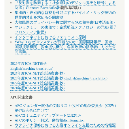
『反対派を防衛する：社会運動のデジタル弾圧と暗号による
防御』Glencora Borradaile著
(翻訳草稿版)
集団的・差別的な監視を可能にするバイオメトリック技術の
世界的禁止を求める公開書簡
大韓民国のプライバシー権に関するNGO報告書(日本語仮訳)
マジックミラーの裏側で：企業監視テクノロジーの詳細(電子
フロンティア財団)
インターネットにおけるフェミニスト原則
#WhyID なぜIDシステムが問題なのか: 国際開発銀行、国連、
国際援助機関、資金提供機関、各国政府の指導者に向けた公
開書簡。
2025年度JCA-NET総会
English(machine translation)
2024年度JCA-NET総会議案書(抄)
2023年度JCA-NET総会議案書(抄)
English(machine translation)
2022年度JCA-NET総会議案書(抄)
2021年度JCA-NET総会議案書(抄)
APC関連文書
APC ジェンダー関係の文献リスト(女性の地位委員会（CSW）
第67回会合に向けて)
APCコミュニティアップデート(2022/10)
APCのポリシー解説。偽情報disinformation
ウクライナ侵略における人権オンライン支援のための情報源