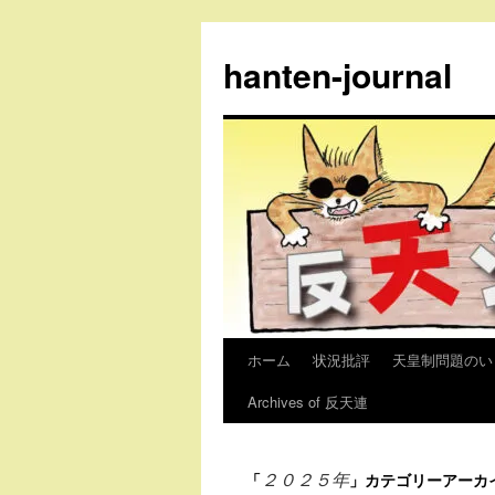
コ
ン
hanten-journal
テ
ン
ツ
へ
ス
キ
ッ
プ
ホーム
状況批評
天皇制問題のい
Archives of 反天連
２０２５年
「
」カテゴリーアーカ