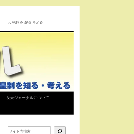
天皇制 を 知る 考える
報
反天ジャーナルについて