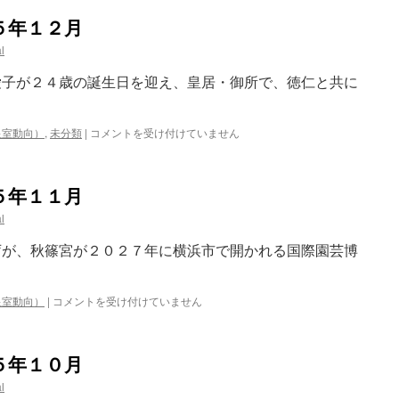
５年１２月
l
愛子が２４歳の誕生日を迎え、皇居・御所で、徳仁と共に
や
皇室動向）
,
未分類
|
コメントを受け付けていません
じ
う
ま
５年１１月
日
誌
l
２
０
庁が、秋篠宮が２０２７年に横浜市で開かれる国際園芸博
２
５
年
や
皇室動向）
|
コメントを受け付けていません
１
じ
２
う
月
ま
は
５年１０月
日
誌
l
２