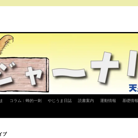
ま
コラム：蜂的一刺
やじうま日誌
読書案内
運動情報
基礎情
イブ