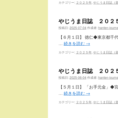
カテゴリー:
２０２５年
,
やじうま日誌（
やじうま日誌 ２０２
投稿日:
2025-07-04
作成者:
hanten-journa
【６月１日】 徳仁◆東京都千
…
続きを読む
→
カテゴリー:
２０２５年
,
やじうま日誌（
やじうま日誌 ２０２
投稿日:
2025-06-04
作成者:
hanten-journa
【５月１日】 「お手元金」◆
…
続きを読む
→
カテゴリー:
２０２５年
,
やじうま日誌（