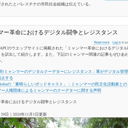
と
害されたとパレスチナの市民社会組織は伝えている。
レ
バ
ノ
ン
に
マー革命におけるデジタル闘争とレジスタンス
お
け
る
about
Read more
Log in
to p
ジ
ミ
)APCのウエッブサイトに掲載された「ミャンマー革命におけるデジタ
ャ
ャ
」を訳出して紹介します。また、下記のミャンマー関連の記事もぜひあ
ー
ン
い。
ナ
マ
リ
ー
ス
革
声明)ミャンマーのデジタルクーデターにレジスタンス：軍がデジタル管
ト
命
阻止する
の
に
geMediaの「素晴らしいポッドキャスト」：ミャンマーの民主化活動家と
標
お
的
マー人権団体によるミャンマーのクーデターに関する声明
け
と
る
殺
デ
ー革命におけるデジタル闘争とレジスタンス
害
ジ
に
タ
月29日｜2024年11月1日更新
関
ル
す
闘
る
争