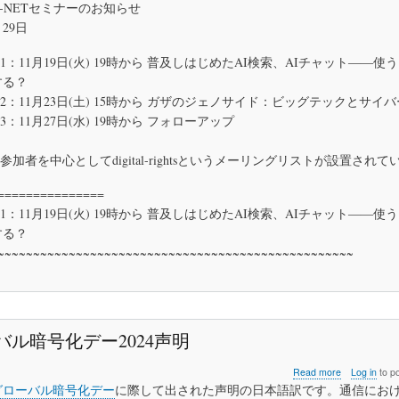
11
A-NETセミナーのお知らせ
に
月
「ノ
月29日
の
ー」
JCA-
を
ー1：11月19日(火) 19時から 普及しはじめたAI検索、AIチャット――使
NET
突
セ
する？
き
ミ
つ
ー2：11月23日(土) 15時から ガザのジェノサイド：ビッグテックとサイ
ナ
け
3：11月27日(水) 19時から フォローアップ
ー
る
の
べ
お
き
参加者を中心としてdigital-rightsというメーリングリストが設置されて
知
で
ら
あ
===============
せ
る
ー1：11月19日(火) 19時から 普及しはじめたAI検索、AIチャット――使
する？
~~~~~~~~~~~~~~~~~~~~~~~~~~~~~~~~~~~~~~~~~~~~~~~~~~
バル暗号化デー2024声明
about
Read more
Log in
to p
グ
グローバル暗号化デー
に際して出された声明の日本語訳です。通信にお