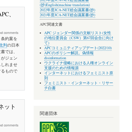
(抄)
English(machine translation)
2022年度JCA-NET総会議案書(抄)
PC、
2021年度JCA-NET総会議案書(抄)
APC関連文書
APC ジェンダー関係の文献リスト(女性
ost comments
の地位委員会（CSW）第67回会合に向け
、条約案を
て)
案批判
の日本
APCコミュニティアップデート(2022/10)
文書では、
APCのポリシー解説。偽情報
」がジェン
disinformation
ウクライナ侵略における人権オンライン
もしれませ
支援のための情報源
するもので
インターネットにおけるフェミニスト原
則
フェミニスト・インターネット・リサー
チ白書
ーネット
関連団体
ost comments