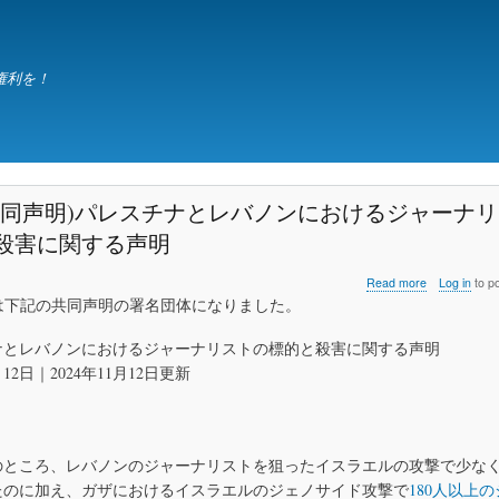
Skip
to
main
権利を！
content
共同声明)パレスチナとレバノンにおけるジャーナ
殺害に関する声明
about
Read more
Log in
to p
(国
ETは下記の共同声明の署名団体になりました。
際
共
ナとレバノンにおけるジャーナリストの標的と殺害に関する声明
同
月12日｜2024年11月12日更新
声
明)
パ
レ
ス
のところ、レバノンのジャーナリストを狙ったイスラエルの攻撃で少な
チ
たのに加え、ガザにおけるイスラエルのジェノサイド攻撃で
180人以上
ナ