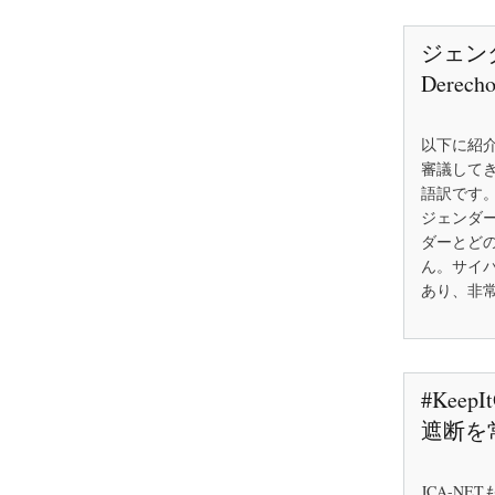
ジェン
Derecho
以下に紹
審議して
語訳です
ジェンダ
ダーとど
ん。サイ
あり、非
#Ke
遮断を
JCA-N