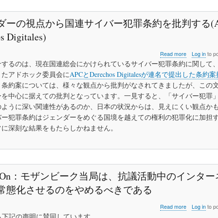
ダーの視点から国連サイバー犯罪条約を批判する(A
s Digitales)
about
Read more
Log in
to p
ジ
介するのは、現在国連総会にかけられているサイバー犯罪条約に関して
ェ
きたアドホック委員会に
APCとDerechos Digitalesが連名で提出した条約
ン
。条約案については、様々な観点から批判がなされてきましたが、この
ダ
ー
ーを中心に据えての批判となっています。一見すると、「サイバー犯罪
の
のように深い関連性があるのか、日本の状況からは、見えにくい観点か
視
バー犯罪条約はジェンダーをめぐる国境を越えての権利の犯罪化に加担
点
常に深刻な結果をもたらしかねません。
か
ら
国
連
サ
イ
epItOn：モザンビーク当局は、抗議活動中のインタ
バ
ー
常態化させるのをやめるべきである
犯
罪
about
Read more
Log in
to p
条
#KeepItOn：
ETも下記の声明に賛同しています。