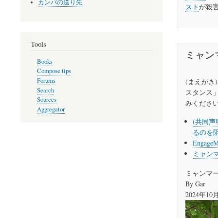
カンパの送り先
スト
が殺
Tools
ミャン
Books
Compose tips
Forums
(まえがき
Search
スタンス
Sources
みくださ
Aggregator
(共同
るのを
Enga
ミャン
ミャンマ
By Gar
2024年10