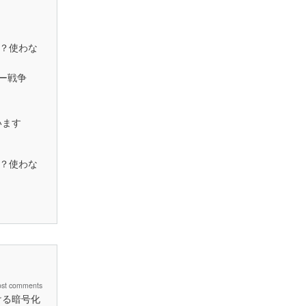
う？使わな
バー戦争
います
う？使わな
ost comments
ける暗号化