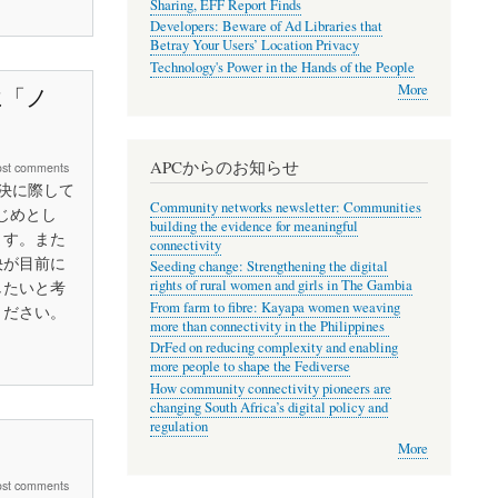
Sharing, EFF Report Finds
Developers: Beware of Ad Libraries that
Betray Your Users’ Location Privacy
Technology's Power in the Hands of the People
More
約に「ノ
APCからのお知らせ
ost comments
採決に際して
Community networks newsletter: Communities
じめとし
building the evidence for meaningful
ます。また
connectivity
決が目前に
Seeding change: Strengthening the digital
rights of rural women and girls in The Gambia
したいと考
From farm to fibre: Kayapa women weaving
ください。
more than connectivity in the Philippines
DrFed on reducing complexity and enabling
more people to shape the Fediverse
How community connectivity pioneers are
changing South Africa’s digital policy and
regulation
More
ost comments