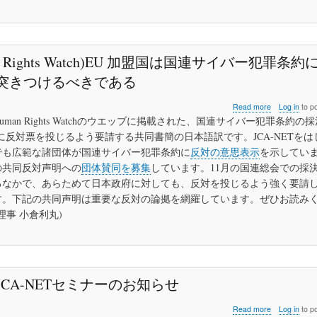
体
反
対
署
an Rights Watch)EU 加盟国は国連サイバー犯罪条
名
に
突きつけるべきである
是
非
about
Read more
Log in
to p
参
(Human
加
uman Rights Watchのウエッブに掲載された、国連サイバー犯罪条約の
Rights
し
に反対票を投じるよう要請する共同書簡の日本語訳です。JCA-NETをは
Watch)EU
て
でも広範な諸団体が国連サイバー犯罪条約に
反対の意思表示
を示してい
加
く
盟
の共同反対声明への
団体賛同を募集
しています。11月の国連総会での採
だ
国
さ
るなかで、あらためて日本政府に対しても、反対を投じるよう強く要請
は
い
す。下記の共同声明は重要な反対の論拠を網羅しています。ぜひお読み
国
ET理事 小倉利丸)
連
サ
イ
バ
ー
犯
JCA-NETセミナーのお知らせ
罪
条
about
Read more
Log in
to p
約