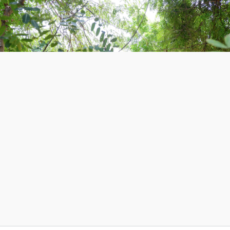
声
と
明
レ
ジ
ス
タ
ン
ス