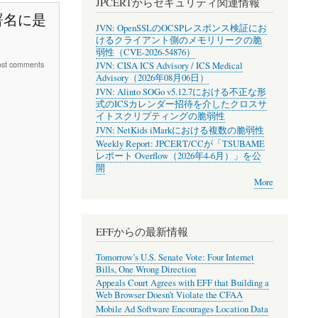
JPCERTからセキュリティ関連情報
署名に是
JVN: OpenSSLのOCSPレスポンス検証にお
けるクライアント側のメモリリークの脆
弱性（CVE-2026-54876）
ost comments
JVN: CISA ICS Advisory / ICS Medical
Advisory（2026年08月06日）
JVN: Alinto SOGo v5.12.7における不正な形
式のICSカレンダー招待を介したクロスサ
イトスクリプティングの脆弱性
JVN: NetKids iMarkにおける複数の脆弱性
Weekly Report: JPCERT/CCが「TSUBAME
レポート Overflow（2026年4-6月）」を公
開
More
EFFからの最新情報
Tomorrow’s U.S. Senate Vote: Four Internet
Bills, One Wrong Direction
Appeals Court Agrees with EFF that Building a
Web Browser Doesn’t Violate the CFAA
Mobile Ad Software Encourages Location Data