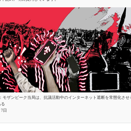
約
モ
を
ザ
批
ン
判
ビ
す
ー
る
ク
(APC、
当
Derechos
局
Digitales)
は、
抗
議
活
動
中
の
イ
ン
タ
ー
ItOn：モザンビーク当局は、抗議活動中のインターネット遮断を常態化さ
ネ
ッ
ある
ト
月7日
遮
断
を
常