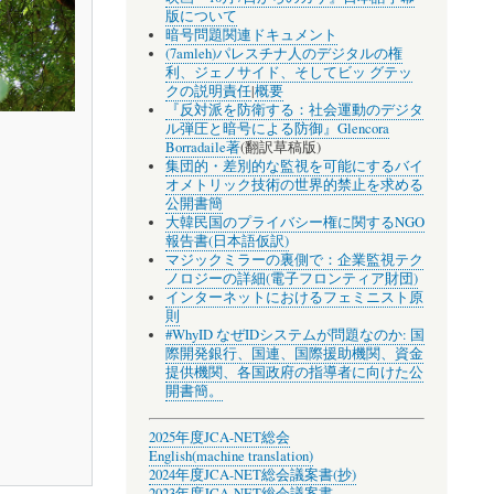
版について
暗号問題関連ドキュメント
(7amleh)パレスチナ人のデジタルの権
利、ジェノサイド、そしてビッ グテッ
クの説明責任
|
概要
『反対派を防衛する：社会運動のデジタ
ル弾圧と暗号による防御』Glencora
Borradaile著
(翻訳草稿版)
集団的・差別的な監視を可能にするバイ
オメトリック技術の世界的禁止を求める
公開書簡
大韓民国のプライバシー権に関するNGO
報告書(日本語仮訳)
マジックミラーの裏側で：企業監視テク
ノロジーの詳細(電子フロンティア財団)
インターネットにおけるフェミニスト原
則
#WhyID なぜIDシステムが問題なのか: 国
際開発銀行、国連、国際援助機関、資金
提供機関、各国政府の指導者に向けた公
開書簡。
2025年度JCA-NET総会
English(machine translation)
2024年度JCA-NET総会議案書(抄)
2023年度JCA-NET総会議案書