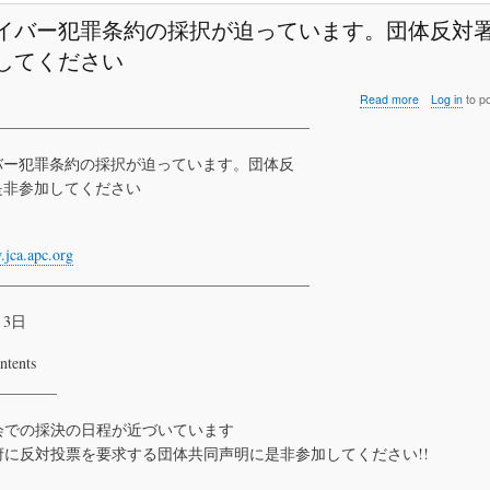
態
化
イバー犯罪条約の採択が迫っています。団体反対
さ
してください
せ
る
の
about
Read more
Log in
to p
を
国
_________________________________________
や
連
め
サ
バー犯罪条約の採択が迫っています。団体反
る
イ
是非参加してください
べ
バ
き
ー
で
犯
あ
罪
.jca.apc.org
る
条
_________________________________________
約
の
月3日
採
択
が
ntents
迫
________
っ
て
総会での採決の日程が近づいています
い
ま
政府に反対投票を要求する団体共同声明に是非参加してください!!
す。
団