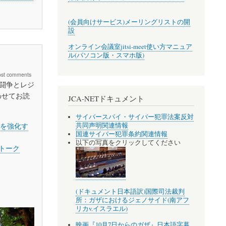
(会員向けサービス)メーリングリストの開
設
オンライン会議室jitsi-meet使い方マニュア
ル(パソコン版・スマホ版)
ost comments
ル闘争とレジ
わせてお読
JCA-NETドキュメント
サイバースパイ・サイバー犯罪法案反対
共同声明関連情報
理を強化す
国連サイバー犯罪条約関連情報
以下の写真をクリックしてください
のトーク
(ドキュメント日本語訳)国際司法裁判
所：ガザにおけるジェノサイド(南アフ
リカv.イスラエル)
映画『10月7日からのガザ』日本語字幕