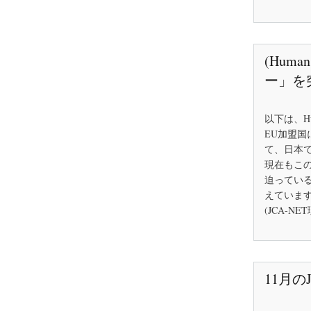
(Hum
ー」を
以下は、H
EU加盟国
て、日本
現在もこ
迫ってい
えていま
(JCA-N
11月の