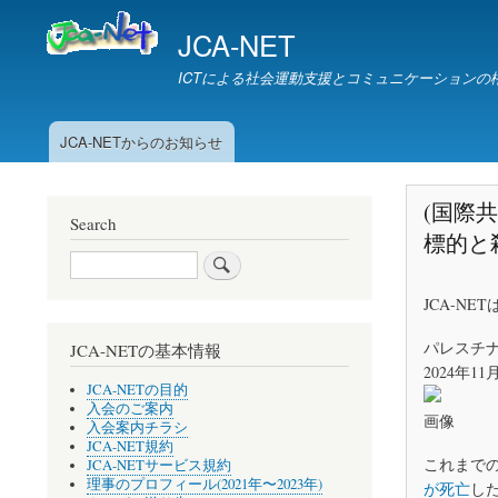
JCA-NET
ICTによる社会運動支援とコミュニケーションの
JCA-NETからのお知らせ
お
知
ら
(国際
Search
せ
標的と
Search
JCA-N
パレスチ
JCA-NETの基本情報
2024年11
JCA-NETの目的
入会のご案内
画像
入会案内チラシ
JCA-NET規約
これまで
JCA-NETサービス規約
理事のプロフィール(2021年〜2023年)
が死亡
し