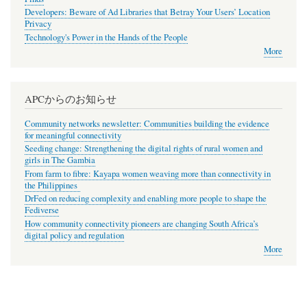
Developers: Beware of Ad Libraries that Betray Your Users’ Location
Privacy
Technology's Power in the Hands of the People
More
APCからのお知らせ
Community networks newsletter: Communities building the evidence
for meaningful connectivity
Seeding change: Strengthening the digital rights of rural women and
girls in The Gambia
From farm to fibre: Kayapa women weaving more than connectivity in
the Philippines
DrFed on reducing complexity and enabling more people to shape the
Fediverse
How community connectivity pioneers are changing South Africa’s
digital policy and regulation
More