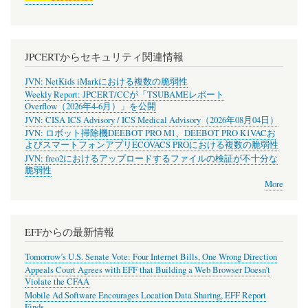
JPCERTからセキュリティ関連情報
JVN: NetKids iMarkにおける複数の脆弱性
Weekly Report: JPCERT/CCが「TSUBAMEレポート
Overflow（2026年4-6月）」を公開
JVN: CISA ICS Advisory / ICS Medical Advisory（2026年08月04日）
JVN: ロボット掃除機DEEBOT PRO M1、DEEBOT PRO K1VACお
よびスマートフォンアプリECOVACS PROにおける複数の脆弱性
JVN: freo2におけるアップロードするファイルの検証が不十分な
脆弱性
More
EFFからの最新情報
Tomorrow’s U.S. Senate Vote: Four Internet Bills, One Wrong Direction
Appeals Court Agrees with EFF that Building a Web Browser Doesn’t
Violate the CFAA
Mobile Ad Software Encourages Location Data Sharing, EFF Report
Finds