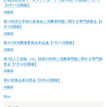
邸
【8月17日開催】
内閣府
第19回支払手段の多様化と消費者問題に関する専門調査会【8
月3日開催】
内閣府
第497回消費者委員会本会議【7月31日開催】
内閣府
第7回人工知能（AI）技術の利用と消費者問題に関する専門調
査会【7月30日開催】
内閣府
第82回食品表示部会【8月6日開催】
内閣府
More
posts
about
内
Search