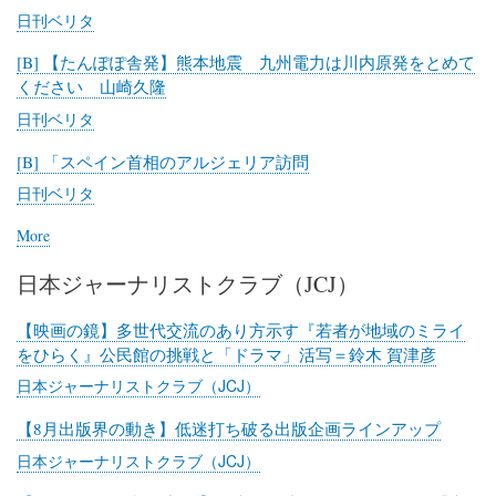
日刊ベリタ
[B] 【たんぽぽ舎発】熊本地震 九州電力は川内原発をとめて
ください 山崎久隆
日刊ベリタ
[B] 「スペイン首相のアルジェリア訪問
日刊ベリタ
More
posts
about
日本ジャーナリストクラブ（JCJ）
日
刊
ベ
【映画の鏡】多世代交流のあり方示す『若者が地域のミライ
リ
をひらく』公民館の挑戦と「ドラマ」活写＝鈴木 賀津彦
タ
日本ジャーナリストクラブ（JCJ）
【8月出版界の動き】低迷打ち破る出版企画ラインアップ
日本ジャーナリストクラブ（JCJ）