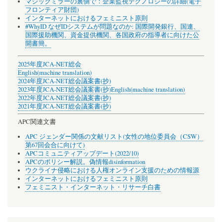
マジックミラーの裏側で：企業監視テクノロジーの詳細(電子
フロンティア財団)
インターネットにおけるフェミニスト原則
#WhyID なぜIDシステムが問題なのか: 国際開発銀行、国連、
国際援助機関、資金提供機関、各国政府の指導者に向けた公
開書簡。
2025年度JCA-NET総会
English(machine translation)
2024年度JCA-NET総会議案書(抄)
2023年度JCA-NET総会議案書(抄)
English(machine translation)
2022年度JCA-NET総会議案書(抄)
2021年度JCA-NET総会議案書(抄)
APC関連文書
APC ジェンダー関係の文献リスト(女性の地位委員会（CSW）
第67回会合に向けて)
APCコミュニティアップデート(2022/10)
APCのポリシー解説。偽情報disinformation
ウクライナ侵略における人権オンライン支援のための情報源
インターネットにおけるフェミニスト原則
フェミニスト・インターネット・リサーチ白書