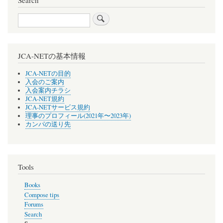
閣
Search
府
JCA-NETの基本情報
JCA-NETの目的
入会のご案内
入会案内チラシ
JCA-NET規約
JCA-NETサービス規約
理事のプロフィール(2021年〜2023年)
カンパの送り先
Tools
Books
Compose tips
Forums
Search