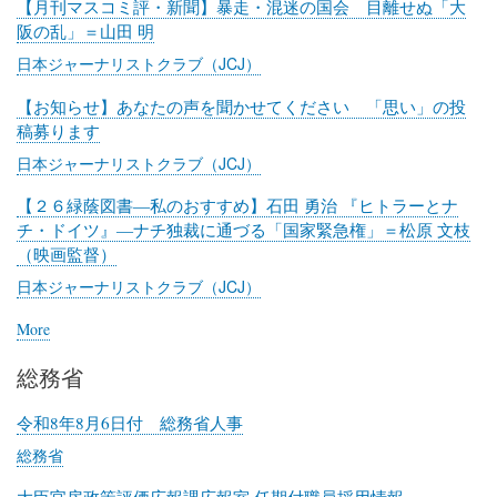
【月刊マスコミ評・新聞】暴走・混迷の国会 目離せぬ「大
阪の乱」＝山田 明
日本ジャーナリストクラブ（JCJ）
【お知らせ】あなたの声を聞かせてください 「思い」の投
稿募ります
日本ジャーナリストクラブ（JCJ）
【２６緑蔭図書―私のおすすめ】石田 勇治 『ヒトラーとナ
チ・ドイツ』―ナチ独裁に通づる「国家緊急権」＝松原 文枝
（映画監督）
日本ジャーナリストクラブ（JCJ）
More
posts
about
総務省
日
本
ジ
令和8年8月6日付 総務省人事
ャ
総務省
ー
ナ