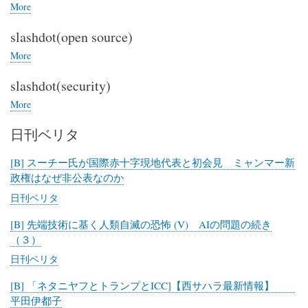
刊
More
posts
金
about
曜
slashdot(open source)
slashdot(IT)
日
More
posts
about
slashdot(security)
slashdot(open
source)
More
posts
about
日刊ベリタ
slashdot(security)
[B] スーチー氏が国際赤十字現地代表と初会見 ミャンマー新
政権はなぜ非公表なのか
日刊ベリタ
[B] 先端技術に基く人類自滅の恐怖 (V) AIの問題の続き
（３）
日刊ベリタ
[B] 「ネタニヤフとトランプとICC]【西サハラ最新情報】
平田伊都子