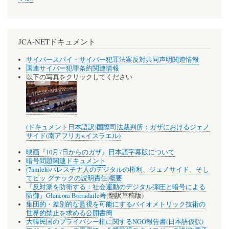
JCA-NETドキュメント
サイバースパイ・サイバー犯罪法案反対共同声明関連情報
国連サイバー犯罪条約関連情報
以下の写真をクリックしてください
(ドキュメント日本語訳)国際司法裁判所：ガザにおけるジェノ
サイド(南アフリカv.イスラエル)
映画『10月7日からのガザ』日本語字幕版について
暗号問題関連ドキュメント
(7amleh)パレスチナ人のデジタルの権利、ジェノサイド、そし
てビッ グテックの説明責任
|
概要
『反対派を防衛する：社会運動のデジタル弾圧と暗号による
防御』Glencora Borradaile著
(翻訳草稿版)
集団的・差別的な監視を可能にするバイオメトリック技術の
世界的禁止を求める公開書簡
大韓民国のプライバシー権に関するNGO報告書(日本語仮訳)