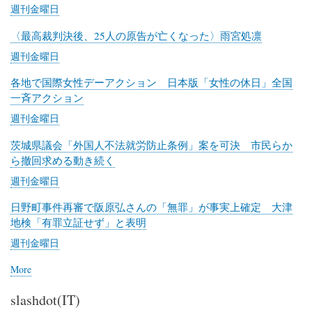
ー
週刊金曜日
ネ
ッ
〈最高裁判決後、25人の原告が亡くなった〉雨宮処凛
ト
週刊金曜日
各地で国際女性デーアクション 日本版「女性の休日」全国
一斉アクション
週刊金曜日
茨城県議会「外国人不法就労防止条例」案を可決 市民らか
ら撤回求める動き続く
週刊金曜日
日野町事件再審で阪原弘さんの「無罪」が事実上確定 大津
地検「有罪立証せず」と表明
週刊金曜日
More
posts
about
slashdot(IT)
週