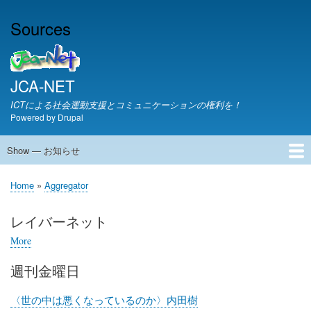
Skip
Sources
to
main
content
JCA-NET
ICTによる社会運動支援とコミュニケーションの権利を！
Powered by
Drupal
Show — お知らせ
お
知
JCA-NETからのお知らせ
Home
Aggregator
ら
Breadcrumb
せ
レイバーネット
More
posts
about
週刊金曜日
レ
イ
バ
〈世の中は悪くなっているのか〉内田樹