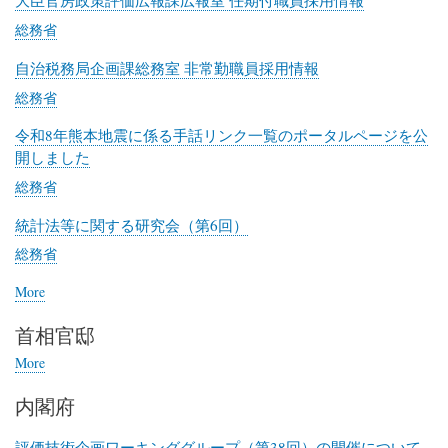
大臣官房政策評価広報課広報室 任期付職員採用情報
リ
総務省
ス
ト
自治税務局企画課総務室 非常勤職員採用情報
ク
総務省
ラ
ブ
令和8年熊本地震に係る手話リンク一覧のポータルページを公
（JCJ）
開しました
総務省
統計法等に関する研究会（第6回）
総務省
More
posts
about
首相官邸
総
務
More
posts
省
about
内閣府
首
相
官
評価技術企画ワーキンググループ（第38回）の開催について