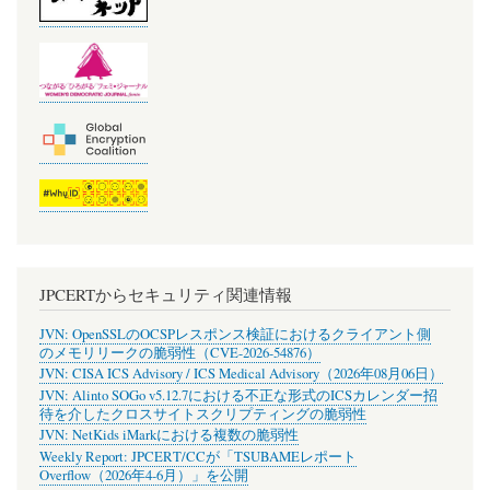
JPCERTからセキュリティ関連情報
JVN: OpenSSLのOCSPレスポンス検証におけるクライアント側
のメモリリークの脆弱性（CVE-2026-54876）
JVN: CISA ICS Advisory / ICS Medical Advisory（2026年08月06日）
JVN: Alinto SOGo v5.12.7における不正な形式のICSカレンダー招
待を介したクロスサイトスクリプティングの脆弱性
JVN: NetKids iMarkにおける複数の脆弱性
Weekly Report: JPCERT/CCが「TSUBAMEレポート
Overflow（2026年4-6月）」を公開