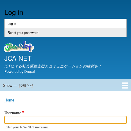
Skip
Log in
to
main
content
Log in
(active
Primary
tab)
tabs
Reset your password
JCA-NET
ICTによる社会運動支援とコミュニケーションの権利を！
Powered by
Drupal
Show — お知らせ
お
知
JCA-NETからのお知らせ
Home
ら
Breadcrumb
せ
Username
Enter your JCA-NET username.