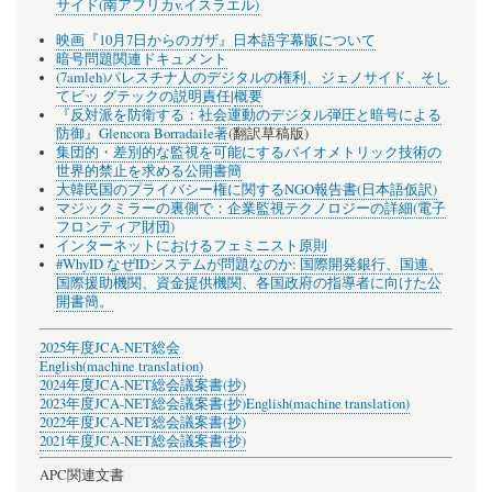
サイド(南アフリカv.イスラエル)
映画『10月7日からのガザ』日本語字幕版について
暗号問題関連ドキュメント
(7amleh)パレスチナ人のデジタルの権利、ジェノサイド、そし
てビッ グテックの説明責任
|
概要
『反対派を防衛する：社会運動のデジタル弾圧と暗号による
防御』Glencora Borradaile著
(翻訳草稿版)
集団的・差別的な監視を可能にするバイオメトリック技術の
世界的禁止を求める公開書簡
大韓民国のプライバシー権に関するNGO報告書(日本語仮訳)
マジックミラーの裏側で：企業監視テクノロジーの詳細(電子
フロンティア財団)
インターネットにおけるフェミニスト原則
#WhyID なぜIDシステムが問題なのか: 国際開発銀行、国連、
国際援助機関、資金提供機関、各国政府の指導者に向けた公
開書簡。
2025年度JCA-NET総会
English(machine translation)
2024年度JCA-NET総会議案書(抄)
2023年度JCA-NET総会議案書(抄)
English(machine translation)
2022年度JCA-NET総会議案書(抄)
2021年度JCA-NET総会議案書(抄)
APC関連文書