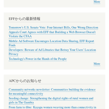
More
EFFからの最新情報
Tomorrow’s U.S. Senate Vote: Four Internet Bills, One Wrong Direction
Appeals Court Agrees with EFF that Building a Web Browser Doesn’t
Violate the CFAA
Mobile Ad Software Encourages Location Data Sharing, EFF Report
Finds
Developers: Beware of Ad Libraries that Betray Your Users’ Location
Privacy
Technology's Power in the Hands of the People
More
APCからのお知らせ
Community networks newsletter: Communities building the evidence
for meaningful connectivity
Seeding change: Strengthening the digital rights of rural women and
girls in The Gambia
From farm to fibre: Kayapa women weaving more than connectivity in