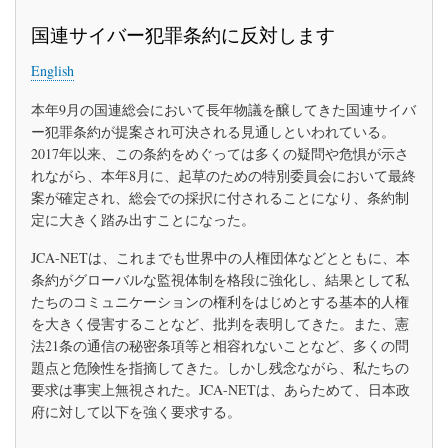
声
ま
明：
す」
国連サイバー犯罪条約に反対します
国
連
English
サ
イ
バ
本年9月の国連総会において長年物議を醸してきた国連サイバ
ー
ー犯罪条約が提案され可決される見通しといわれている。
犯
2017年以来、この条約をめぐっては多くの疑問や危惧が示さ
罪
条
れながら、本年8月に、起草のための特別委員会において最終
約
案が確定され、総会での採択に付されることになり、条約制
に
定に大きく踏み出すことになった。
反
対
JCA-NETは、これまでも世界中の人権団体などとともに、本
し
ま
条約がグローバルな監視体制を格段に強化し、結果として私
す
たちのコミュニケーションの権利をはじめとする基本的人権
を大きく侵害することなど、批判を表明してきた。また、憲
法21条の通信の秘密条項等と相容れないことなど、多くの問
題点と危険性を指摘してきた。しかし残念ながら、私たちの
要求は事実上無視された。JCA-NETは、あらためて、日本政
府に対して以下を強く要求する。