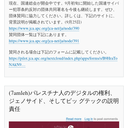
国
現在、国連総会が開会中です。9月初旬に開始した国連サイバ
連
ー犯罪条約反対の団体共同署名を今後も継続します。ぜひ、
サ
団体賛同に協力してください。詳しくは、下記のサイトに、
イ
バ
背景説明が掲載されています。(9月25日)
ー
https://www.jca.apc.org/jca-net/ja/node/390
犯
賛同団体一覧は下記にあります。
罪
https://www.jca.apc.org/jca-net/ja/node/391
条
約
反
賛同される場合は下記のフォームに記載してください。
対
https://pilot.jca.apc.org/nextcloud/index.php/apps/forms/s/B9HraTo
の
NAkN9…
団
体
賛
同
を
今
(7amleh)パレスチナ人のデジタルの権利、
後
も
ジェノサイド、そしてビッ グテックの説明
継
責任
続
し
about
て
Read more
Log in
to post comments
(7amleh)
募
パ
り