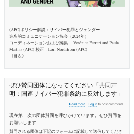
罪
と
ジ
ェ
ン
(APC)ポリシー解説：サイバー犯罪とジェンダー
ダ
ー
進歩的コミュニケーション協会（2024年）
コーディネーションおよび編集： Verónica Ferrari and Paula
Martins (APC) 校正：Lori Nordstrom (APC)
《目次》
ぜひ賛同団体になってください「共同声
明：国連サイバー犯罪条約に反対します」
about
Read more
Log in
to post comments
ぜ
ひ
現在第二次の団体賛同を呼びかけています。ぜひ賛同を
賛
お願いします
同
団
賛同される団体は下記のフォームに記載して送信してくださ
体