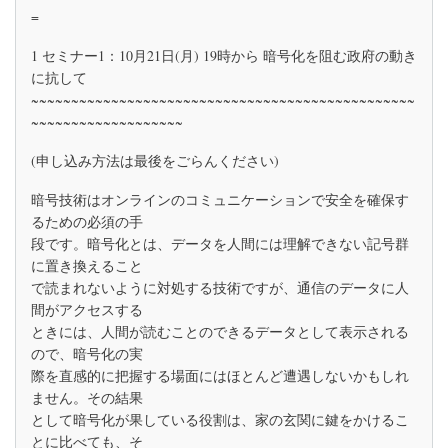
セ
=
ミ
ナ
1 セミナー1：10月21日(月) 19時から 暗号化を阻む政府の動き
ー
(グ
に抗して
ロ
~~~~~~~~~~~~~~~~~~~~~~~~~~~~~~~~~~~~~~~~~~~~~~~~
ー
~~~~~~~~~~~~~~~~~~~
バ
ル
(申し込み方法は最後をごらんください)
暗
号
化
暗号技術はオンラインのコミュニケーションで安全を確保す
デ
るための必須の手
ー
段です。暗号化とは、データを人間には理解できない記号群
特
集)
に置き換えること
で読まれないように対処する技術ですが、通信のデータに人
間がアクセスする
ときには、人間が読むことのできるデータとして表示される
ので、暗号化の実
際を直感的に把握する場面にはほとんど遭遇しないかもしれ
ません。その結果
として暗号化が果している役割は、家の玄関に鍵をかけるこ
とに比べても、そ