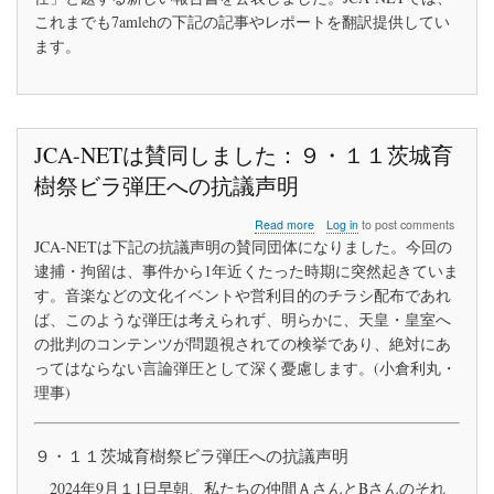
ッ
これまでも7amlehの下記の記事やレポートを翻訳提供してい
ク
ます。
の
説
明
責
任
JCA-NETは賛同しました：９・１１茨城育
樹祭ビラ弾圧への抗議声明
about
Read more
Log in
to post comments
JCA-
JCA-NETは下記の抗議声明の賛同団体になりました。今回の
NET
逮捕・拘留は、事件から1年近くたった時期に突然起きていま
は
す。音楽などの文化イベントや営利目的のチラシ配布であれ
賛
同
ば、このような弾圧は考えられず、明らかに、天皇・皇室へ
し
の批判のコンテンツが問題視されての検挙であり、絶対にあ
ま
ってはならない言論弾圧として深く憂慮します。(小倉利丸・
し
理事)
た：
９・
１
１
９・１１茨城育樹祭ビラ弾圧への抗議声明
茨
城
2024年9月１1日早朝、私たちの仲間ＡさんとBさんのそれ