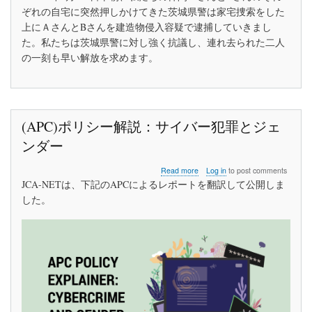
育
ぞれの自宅に突然押しかけてきた茨城県警は家宅捜索をした
樹
上にＡさんとBさんを建造物侵入容疑で逮捕していきまし
祭
た。私たちは茨城県警に対し強く抗議し、連れ去られた二人
ビ
ラ
の一刻も早い解放を求めます。
弾
圧
へ
の
抗
(APC)ポリシー解説：サイバー犯罪とジェ
議
声
ンダー
明
about
Read more
Log in
to post comments
(APC)
JCA-NETは、下記のAPCによるレポートを翻訳して公開しま
ポ
した。
リ
シ
ー
解
説：
サ
イ
バ
ー
犯