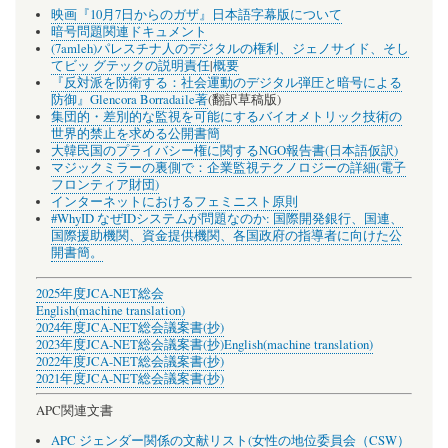
映画『10月7日からのガザ』日本語字幕版について
暗号問題関連ドキュメント
(7amleh)パレスチナ人のデジタルの権利、ジェノサイド、そし
てビッ グテックの説明責任
|
概要
『反対派を防衛する：社会運動のデジタル弾圧と暗号による
防御』Glencora Borradaile著
(翻訳草稿版)
集団的・差別的な監視を可能にするバイオメトリック技術の
世界的禁止を求める公開書簡
大韓民国のプライバシー権に関するNGO報告書(日本語仮訳)
マジックミラーの裏側で：企業監視テクノロジーの詳細(電子
フロンティア財団)
インターネットにおけるフェミニスト原則
#WhyID なぜIDシステムが問題なのか: 国際開発銀行、国連、
国際援助機関、資金提供機関、各国政府の指導者に向けた公
開書簡。
2025年度JCA-NET総会
English(machine translation)
2024年度JCA-NET総会議案書(抄)
2023年度JCA-NET総会議案書(抄)
English(machine translation)
2022年度JCA-NET総会議案書(抄)
2021年度JCA-NET総会議案書(抄)
APC関連文書
APC ジェンダー関係の文献リスト(女性の地位委員会（CSW）