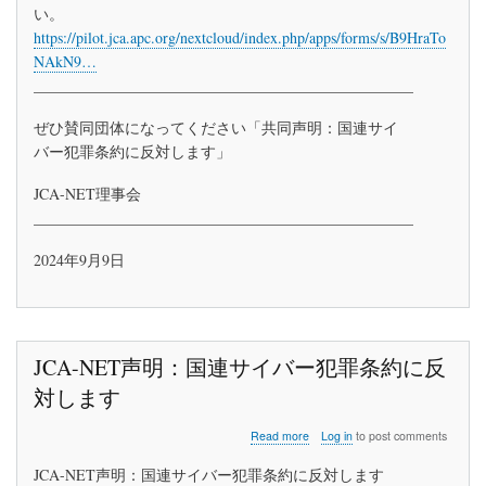
い。
に
https://pilot.jca.apc.org/nextcloud/index.php/apps/forms/s/B9HraTo
な
っ
NAkN9…
て
__________________________________________________
く
だ
ぜひ賛同団体になってください「共同声明：国連サイ
さ
い
バー犯罪条約に反対します」
「共
同
JCA-NET理事会
声
__________________________________________________
明：
国
2024年9月9日
連
サ
イ
バ
ー
犯
JCA-NET声明：国連サイバー犯罪条約に反
罪
条
対します
約
に
about
Read more
Log in
to post comments
反
JCA-
対
NET
JCA-NET声明：国連サイバー犯罪条約に反対します
し