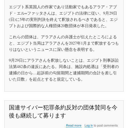
釈
エジプト系英国人の作家であり活動家でもあるアラア・アブ
放
ド・エル=ファッタさんは、エジプトの法律に従い、9月29日
さ
れ
(日)に5年の実刑判決を終えて釈放されるべきであると、エジ
る
プトおよび国際的な人権団体20数団体が本日発表した。
べ
き
これらの団体は、アラアさんの弁護士が伝えたところによる
で
と、エジプト当局はアラアさんを2027年1月まで釈放するつも
あ
る
りはないというニュースに深い懸念を表明する。
9月29日にアラアさんを釈放しないことは、エジプト刑事訴訟
法第482条の違反にあたる。同条は、施設内処遇は「受刑者の
逮捕の日から…起訴前の勾留期間と逮捕期間の合計を差し引
いた日数」を起点とすると規定している。
国連サイバー犯罪条約反対の団体賛同を今
後も継続して募ります
about
Read more
Log in
to post comments