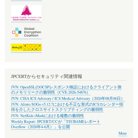
JPCERTからセキュリティ関連情報
JVN: OpenSSLのOCSPレスポンス検証におけるクライアント側
のメモリリークの脆弱性（CVE-2026-54876）
JVN: CISA ICS Advisory / ICS Medical Advisory（2026年08月06日）
JVN: Alinto SOGo v5.12.7における不正な形式のICSカレンダー招
待を介したクロスサイトスクリプティングの脆弱性
JVN: NetKids iMarkにおける複数の脆弱性
Weekly Report: JPCERT/CCが「TSUBAMEレポート
Overflow（2026年4-6月）」を公開
More