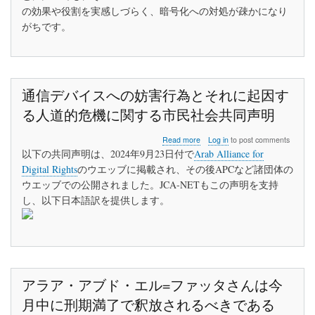
の効果や役割を実感しづらく、暗号化への対処が疎かになり
がちです。
通信デバイスへの妨害行為とそれに起因す
る人道的危機に関する市民社会共同声明
about
Read more
Log in
to post comments
通
以下の共同声明は、2024年9月23日付で
Arab Alliance for
信
Digital Rights
のウエッブに掲載され、その後APCなど諸団体の
デ
ウエッブでの公開されました。JCA-NETもこの声明を支持
バ
イ
し、以下日本語訳を提供します。
ス
へ
の
妨
害
行
アラア・アブド・エル=ファッタさんは今
為
と
月中に刑期満了で釈放されるべきである
そ