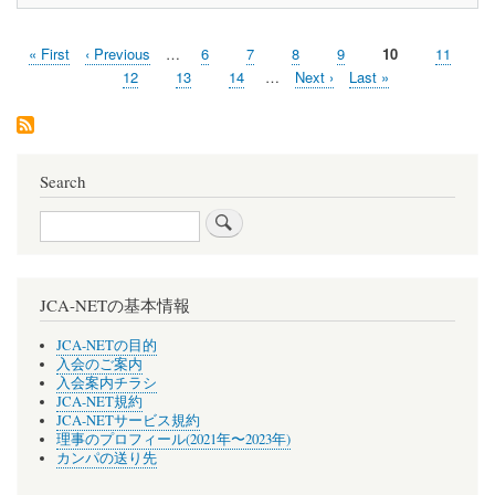
First
« First
Previous
‹ Previous
…
Page
6
Page
7
Page
8
Page
9
Current
10
Page
11
Pagination
page
page
page
Page
12
Page
13
Page
14
…
Next
Next ›
Last
Last »
page
page
Search
Search
JCA-NETの基本情報
JCA-NETの目的
入会のご案内
入会案内チラシ
JCA-NET規約
JCA-NETサービス規約
理事のプロフィール(2021年〜2023年)
カンパの送り先