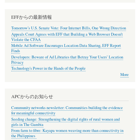
EFFからの最新情報
Tomorrow’s U.S. Senate Vote: Four Internet Bills, One Wrong Direction
Appeals Court Agrees with EFF that Building a Web Browser Doesn’t
Violate the CFAA
Mobile Ad Software Encourages Location Data Sharing, EFF Report
Finds
Developers: Beware of Ad Libraries that Betray Your Users’ Location
Privacy
Technology's Power in the Hands of the People
More
APCからのお知らせ
Community networks newsletter: Communities building the evidence
for meaningful connectivity
Seeding change: Strengthening the digital rights of rural women and
girls in The Gambia
From farm to fibre: Kayapa women weaving more than connectivity in
the Philippines