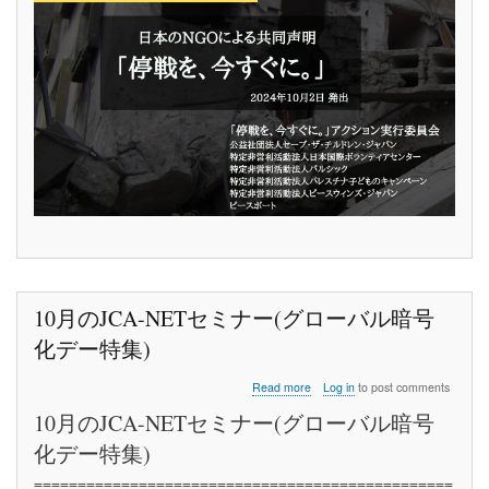
「停
戦
を、
今
す
ぐ
に。」
10月のJCA-NETセミナー(グローバル暗号
化デー特集)
about
Read more
Log in
to post comments
10
10月のJCA-NETセミナー(グローバル暗号
月
の
化デー特集)
JCA-
NET
================================================