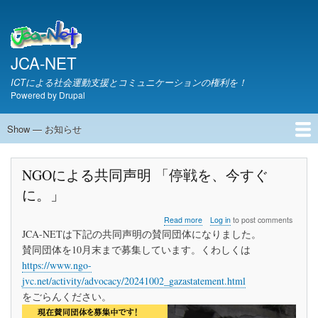
Skip
to
main
content
JCA-NET
ICTによる社会運動支援とコミュニケーションの権利を！
Powered by
Drupal
Show — お知らせ
お
知
JCA-NETからのお知らせ
ら
NGOによる共同声明 「停戦を、今すぐ
せ
に。」
about
Read more
Log in
to post comments
NGO
JCA-NETは下記の共同声明の賛同団体になりました。
に
賛同団体を10月末まで募集しています。くわしくは
よ
https://www.ngo-
る
共
jvc.net/activity/advocacy/20241002_gazastatement.html
同
をごらんください。
声
明