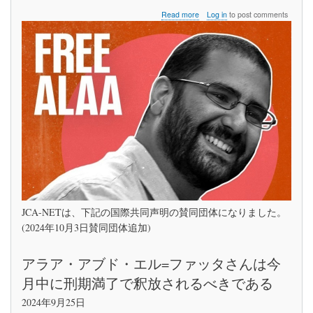
れ
about
Read more
Log in
to post comments
に
ア
起
ラ
因
ア・
す
ア
る
ブ
人
ド・
道
エ
的
ル
危
=
機
フ
に
ァ
関
ッ
す
タ
る
さ
市
ん
民
は
社
JCA-NETは、下記の国際共同声明の賛同団体になりました。
今
会
(2024年10月3日賛同団体追加)
月
共
中
同
に
声
アラア・アブド・エル=ファッタさんは今
刑
明
期
月中に刑期満了で釈放されるべきである
満
了
2024年9月25日
で