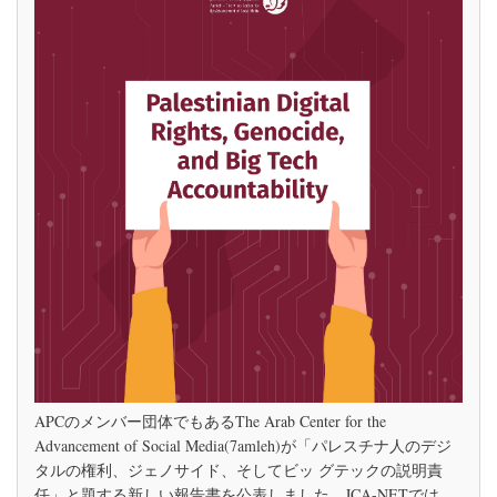
レ
ま
ス
す
チ
ナ
人
の
デ
ジ
タ
ル
の
権
利、
ジ
ェ
ノ
サ
イ
ド、
そ
し
て
APCのメンバー団体でもあるThe Arab Center for the
ビ
Advancement of Social Media(7amleh)が「パレスチナ人のデジ
ッ
タルの権利、ジェノサイド、そしてビッ グテックの説明責
グ
テ
任」と題する新しい報告書を公表しました。JCA-NETでは、