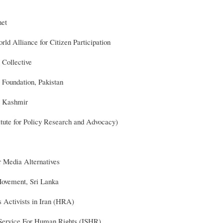
net
d Alliance for Citizen Participation
 Collective
s Foundation, Pakistan
s Kashmir
ute for Policy Research and Advocacy)
r Media Alternatives
ovement, Sri Lanka
 Activists in Iran (HRA)
 Service For Human Rights (ISHR)