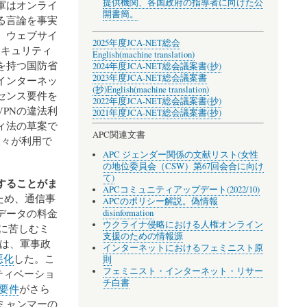
提供機関、各国政府の指導者に向けた公
軍はオンライ
開書簡。
る言論を事実
、ウェブサイ
2025年度JCA-NET総会
セキュリティ
English(machine translation)
を持つ国防省
2024年度JCA-NET総会議案書(抄)
2023年度JCA-NET総会議案書
インターネッ
(抄)
English(machine translation)
センス要件を
2022年度JCA-NET総会議案書(抄)
PNの違法利
2021年度JCA-NET総会議案書(抄)
ィ法の草案で
APC関連文書
人々が利用で
。
APC ジェンダー関係の文献リスト(女性
の地位委員会（CSW）第67回会合に向け
て)
することがま
APCコミュニティアップデート(2022/10)
ため、通信事
APCのポリシー解説。偽情報
データの料金
disinformation
ウクライナ侵略における人権オンライン
に苦しむミ
支援のための情報源
昇は、軍事政
インターネットにおけるフェミニスト原
悪化
した。こ
則
フェミニスト・インターネット・リサー
ティベーショ
チ白書
要件
がさら
ミャンマーの