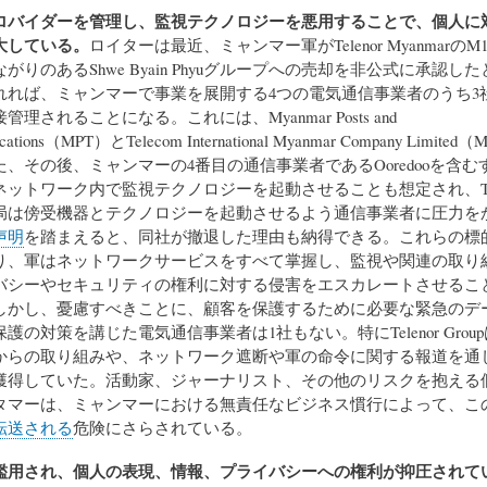
ロバイダーを管理し、監視テクノロジーを悪用することで、個人に
大している。
ロイターは最近、ミャンマー軍がTelenor Myanmarの
がりのあるShwe Byain Phyuグループへの売却を非公式に承認した
れれば、ミャンマーで事業を展開する4つの電気通信事業者のうち3
理されることになる。これには、Myanmar Posts and
ications（MPT）とTelecom International Myanmar Company Limite
、その後、ミャンマーの4番目の通信事業者であるOoredooを含む
ットワーク内で監視テクノロジーを起動させることも想定され、Tel
局は傍受機器とテクノロジーを起動させるよう通信事業者に圧力を
声明
を踏まえると、同社が撤退した理由も納得できる。これらの標
り、軍はネットワークサービスをすべて掌握し、監視や関連の取り
バシーやセキュリティの権利に対する侵害をエスカレートさせるこ
しかし、憂慮すべきことに、顧客を保護するために必要な緊急のデ
護の対策を講じた電気通信事業者は1社もない。特にTelenor Grou
からの取り組みや、ネットワーク遮断や軍の命令に関する報道を通
獲得していた。活動家、ジャーナリスト、その他のリスクを抱える
タマーは、ミャンマーにおける無責任なビジネス慣行によって、こ
転送される
危険にさらされている。
濫用され、個人の表現、情報、プライバシーへの権利が抑圧されて