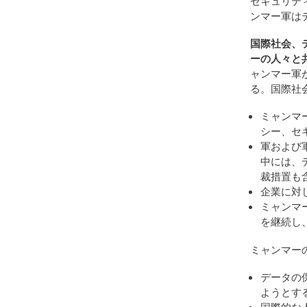
セキュリテ
ンマー軍は
国際社会、
ーの人々と
ャンマー軍
る。国際社
ミャンマ
シー、セ
軍および
中には、
裁措置も
企業に対
ミャンマ
を継続し
ミャンマー
データの
ようとす
国際的な