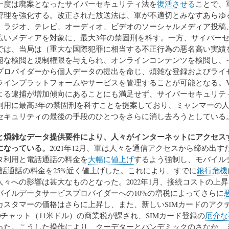
一度は廃案となったサイバーセキュリティ法を
復活させる
ことで、
管理を強化する。改正された放送法は、軍が不適切とみなすあらゆ
、ラジオ、テレビ、オーディオ、ビデオのソーシャルメディア投稿
広いメディアを対象に、最大3年の禁固刑を科す。一方、サイバー
では、当局は（重大な国際犯罪に相当する不正行為の悪名高い実績
範な検閲と規制権限を与えられ、オンラインコンテンツを検閲し、
プロバイダーから個人データの提出を命じ、煩雑な登録およびライ
ラインプラットフォームやサービスを管理することが可能となる。V
よる逮捕が増加傾向にあることにも満足せず、サイバーセキュリテ
の利用に最高3年の禁固刑を科すことを提案しており、ミャンマーの
セキュリティの最後の手段のひとつをさらに消し去ろうとしている
と煩雑なデータ提供要件により、人々がインターネットにアクセス
になっている。
2021年12月、軍は人々を通信アクセスから締め出す
タ利用と電話通話の料金を
大幅に値上げ
するよう強制し、モバイル
電話通話の料金を25%近く値上げした。これにより、すでに
銀行危機
人々への影響は甚大なものとなった。2022年1月、接続コストの上
バイルデータサービスプロバイダーへの10%の増税によってさらに
カスタマーの価格はさらに上昇し、また、新しいSIMカードのアク
000チャット（11米ドル）の商業税が課され、SIMカード登録の
厄介な
った。こうした操作により、クーデターとパンデミックのさなか、