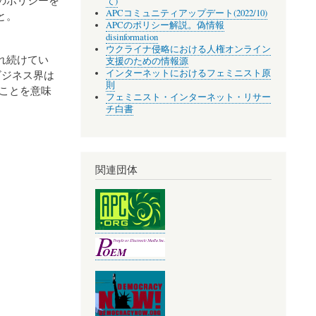
て)
APCコミュニティアップデート(2022/10)
と。
APCのポリシー解説。偽情報
。
disinformation
ウクライナ侵略における人権オンライン
れ続けてい
支援のための情報源
インターネットにおけるフェミニスト原
ビジネス界は
則
ことを意味
フェミニスト・インターネット・リサー
チ白書
関連団体