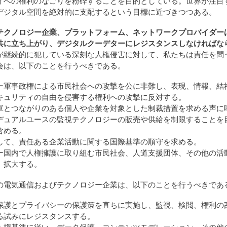
ィへの権利のなごりを粉砕することを目的としている。世界が注目
デジタル空間を絶対的に支配するという目標に近づきつつある。
テクノロジー企業、プラットフォーム、ネットワークプロバイダー
共に立ち上がり、デジタルクーデターにレジスタンスしなければな
が継続的に犯している深刻な人権侵害に対して、私たちは責任を問
会は、以下のことを行うべきである。
ー軍事政権による市民社会への攻撃を公に非難し、表現、情報、結
キュリティの自由を侵害する権利への攻撃に反対する。
軍とつながりのある個人や企業を対象とした制裁措置を求める声に
デュアルユースの監視テクノロジーの販売や供給を制限することを
含める。
して、責任ある企業活動に関する国際基準の順守を求める。
ー国内で人権擁護に取り組む市民社会、人道支援団体、その他の活
、拡大する。
の電気通信およびテクノロジー企業は、以下のことを行うべきであ
保護とプライバシーの保護策を直ちに実施し、監視、検閲、権利の
る試みにレジスタンスする。
人権基準に従い、データ保護、コンテンツモデレーション、その他