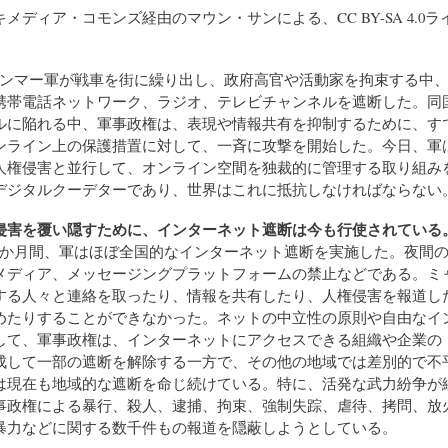
メディア・コモンズ経由のマウン・サンによる、CC BY-SA 4.0
ャンマー軍が戦車を街に繰り出し、政府高官や活動家を拘束する中
携帯電話ネットワーク、ラジオ、テレビチャンネルを遮断した。同
ルに陥れる中、軍事政権は、表現や情報共有を抑制するために、す
ンライン上の保護措置に対して、一斉に攻撃を開始した。今日、軍
人権侵害と並行して、オンライン空間を独裁的に管理する取り組み
デジタルクーデターであり、世界はこれに抵抗しなければならない
侵害を覆い隠すために、インターネット遮断は今も行使されている
3か月間、軍はほぼ全国的なインターネット遮断を実施した。夜間
メディア、メッセージングプラットフォームの禁止などである。ミ
する人々と連絡を取ったり、情報を共有したり、人権侵害を報道し
めたりすることができなかった。ネットの中立性の原則や自由なイ
して、軍事政権は、インターネットにアクセスできる組織や企業の
成して一部の遮断を解除する一方で、その他の地域では差別的で不
は現在も地域的な遮断を命じ続けている。特に、活発な武力紛争が
事政権による暴行、殺人、逮捕、拘束、強制失踪、虐待、拷問、放
暴力などに関する数千件もの報道を隠蔽しようとしている。