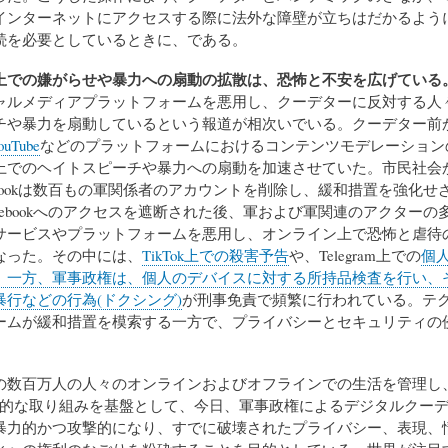
インターネットにアクセスする際に法外な障壁が立ちはだかるよう
続を必要としているときに、である。
上での嫌がらせや暴力への扇動の拡散は、恐怖と不安を広げている
ャルメディアプラットフォームを悪用し、クーデターに反対する人
チや暴力を扇動しているという報道が相次いでいる。クーデター前
ouTube
などのプラットフォームにおけるコンテンツモデレーション
上でのヘイトスピーチや暴力への扇動を加速させていた。市民社会
ebookは数百もの軍関係者のアカウントを削除し、緩和措置を強化せ
cebookへのアクセスを遮断された後、軍および軍関連のアクターの
サービスやプラットフォームを悪用し、オンライン上で恐怖と虐待
なった。その中には、
TikTok上での殺害予告
や、Telegram上での
個
。一方、軍事政権は、個人のデバイスに対する所持品検査を行い、
暴行などの行為(ドクシング)
が刑事免責で頻繁に行われている。テ
ームが緩和措置を模索する一方で、プライバシーとセキュリティの
の数百万人の人々のオンラインおよびオフラインでの生活を管理し
中的な取り組みを基盤として、今日、軍事政権によるデジタルクー
暴力的かつ攻撃的になり、すでに破壊されたプライバシー、表現、