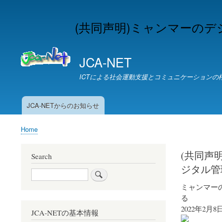
(共同声明)ミャンマーの
JCA-NET
ICTによる社会運動支援とコミュニケーションの
JCA-NETからのお知らせ
お
知
Home
ら
Breadcrumb
せ
(共同声
Search
ジタル管
Search
ミャンマー
る
2022年2月8
JCA-NETの基本情報