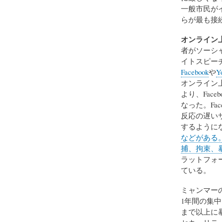
一般市民が
らが最も接
オンライン
者がソーシ
イトスピー
Facebook
や
Y
オンライン
より、Fac
なった。Fa
反応の遅い
するように
などがある
捕、拘束、
ラットフォ
ている。
ミャンマー
1年間の集
まで以上に