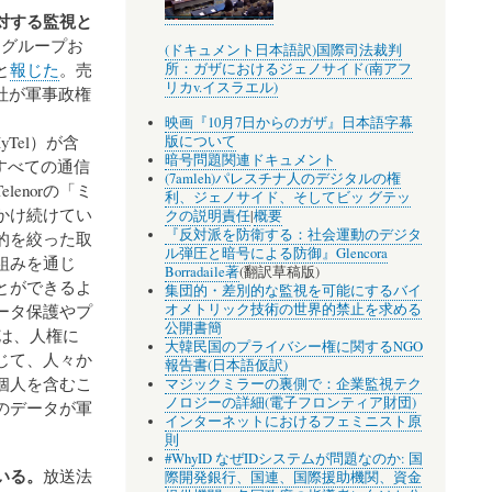
対する監視と
M1グループお
(ドキュメント日本語訳)国際司法裁判
と
報じた
。売
所：ガザにおけるジェノサイド(南アフ
リカv.イスラエル)
社が軍事政権
映画『10月7日からのガザ』日本語字幕
d（MyTel）が含
版について
暗号問題関連ドキュメント
すべての通信
(7amleh)パレスチナ人のデジタルの権
enorの「ミ
利、ジェノサイド、そしてビッ グテッ
かけ続けてい
クの説明責任
|
概要
『反対派を防衛する：社会運動のデジタ
的を絞った取
ル弾圧と暗号による防御』Glencora
組みを通じ
Borradaile著
(翻訳草稿版)
とができるよ
集団的・差別的な監視を可能にするバイ
ータ保護やプ
オメトリック技術の世界的禁止を求める
公開書簡
pは、人権に
大韓民国のプライバシー権に関するNGO
じて、人々か
報告書(日本語仮訳)
個人を含むこ
マジックミラーの裏側で：企業監視テク
ノロジーの詳細(電子フロンティア財団)
のデータが軍
インターネットにおけるフェミニスト原
則
#WhyID なぜIDシステムが問題なのか: 国
いる。
放送法
際開発銀行、国連、国際援助機関、資金