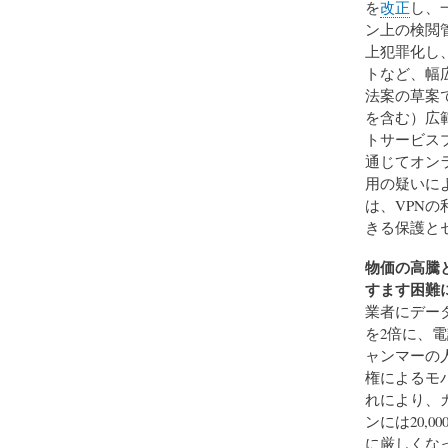
を
改正
し、
ン上の検閲
上犯罪化し
トなど、幅
法案の草案
を含む）広
トサービス
通じてオン
用の疑いに
は、VPN
きる保護と
物価の高騰
すます困難
業者にデー
を2倍に、
ャンマーの
権によるモ
れにより、
ンには20,
に厳しくな