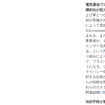
電気通信プ
標的化が拡
よび軍とつな
却が実施さ
によって直接管
Telecommun
まれる。また
事業者が、ネ
ャンマー当
る」という
り組みによ
て、プライ
うになる。
ライバシー保
対する以前
らの信頼を
れらのカス
関連組織に
法的手段が