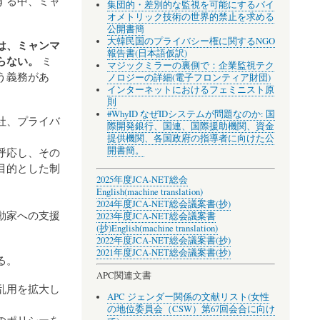
する中、ミャ
集団的・差別的な監視を可能にするバイ
オメトリック技術の世界的禁止を求める
公開書簡
大韓民国のプライバシー権に関するNGO
は、ミャンマ
報告書(日本語仮訳)
らない。
ミ
マジックミラーの裏側で：企業監視テク
う義務があ
ノロジーの詳細(電子フロンティア財団)
インターネットにおけるフェミニスト原
則
#WhyID なぜIDシステムが問題なのか: 国
社、プライバ
際開発銀行、国連、国際援助機関、資金
提供機関、各国政府の指導者に向けた公
開書簡。
呼応し、その
目的とした制
2025年度JCA-NET総会
English(machine translation)
2024年度JCA-NET総会議案書(抄)
動家への支援
2023年度JCA-NET総会議案書
(抄)
English(machine translation)
2022年度JCA-NET総会議案書(抄)
2021年度JCA-NET総会議案書(抄)
る。
APC関連文書
乱用を拡大し
APC ジェンダー関係の文献リスト(女性
の地位委員会（CSW）第67回会合に向け
のポリシーを