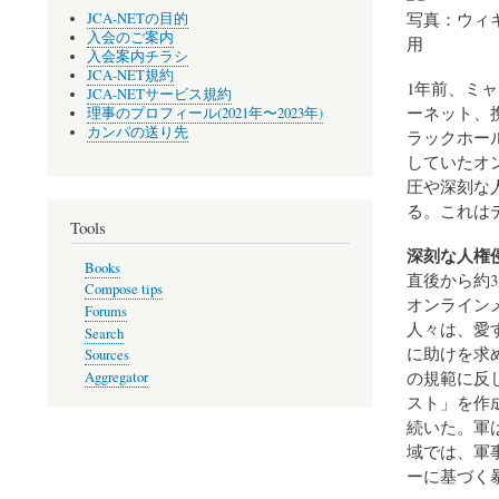
写真：ウィキ
JCA-NETの目的
入会のご案内
用
入会案内チラシ
JCA-NET規約
1年前、ミ
JCA-NETサービス規約
ーネット、
理事のプロフィール(2021年〜2023年)
カンパの送り先
ラックホー
していたオ
圧や深刻な
る。これは
Tools
深刻な人権
Books
直後から約
Compose tips
オンライン
Forums
人々は、愛
Search
に助けを求
Sources
の規範に反
Aggregator
スト」を作
続いた。軍
域では、軍
ーに基づく