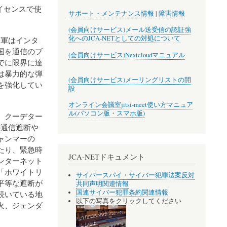
ライセンスで使
サポート・メンテナンス情報
|
障害情報
(会員向けサービス)メール送受信の認証強
化へのJCA-NETとしての対処について
、軍はインタ
国を通信のブ
(会員向けサービス)Nextcloudマニュアル
でに限界に達
は暴力的な弾
(会員向けサービス)メーリングリストの開
を強化してい
設
。
オンライン会議室jitsi-meet使い方マニュア
ル(パソコン版・スマホ版)
。
クーデター
の通信遮断や
ャンマーの
たり、緊急時
JCA-NETドキュメント
ンターネット
「ホワイトリ
サイバースパイ・サイバー犯罪法案反対
平等な遮断が
共同声明関連情報
国連サイバー犯罪条約関連情報
続いている地
以下の写真をクリックしてください
火、ジェンダ