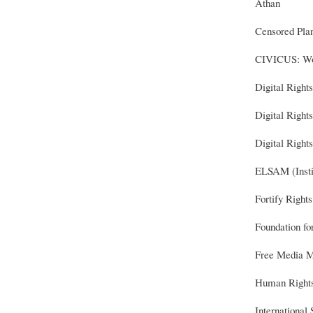
Athan
Censored Pla
CIVICUS: Worl
Digital Rights
Digital Right
Digital Right
ELSAM (Instit
Fortify Rights
Foundation fo
Free Media M
Human Rights
International