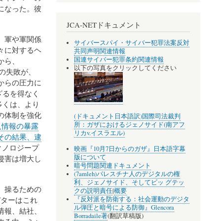
になった。彼
JCA-NETドキュメント
。
軍や軍関係
サイバースパイ・サイバー犯罪法案反対
々に対するヘ
共同声明関連情報
国連サイバー犯罪条約関連情報
から、
以下の写真をクリックしてください
の失敗が、
からの圧力に
ざるを得なく
多くは、より
の体制を強化
(ドキュメント日本語訳)国際司法裁判
所：ガザにおけるジェノサイド(南アフ
人情報の暴露
リカv.イスラエル)
その結果、逮
クノロジープ
映画『10月7日からのガザ』日本語字幕
版について
侵害は増大し
暗号問題関連ドキュメント
(7amleh)パレスチナ人のデジタルの権
利、ジェノサイド、そしてビッ グテッ
、操るための
クの説明責任
|
概要
『反対派を防衛する：社会運動のデジタ
デターはこれ
ル弾圧と暗号による防御』Glencora
情報、結社、
Borradaile著
(翻訳草稿版)