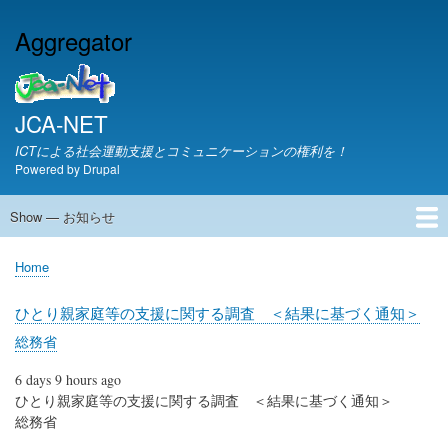
Skip
Aggregator
to
main
content
JCA-NET
ICTによる社会運動支援とコミュニケーションの権利を！
Powered by
Drupal
Show — お知らせ
お
知
JCA-NETからのお知らせ
Home
ら
Breadcrumb
せ
ひとり親家庭等の支援に関する調査 ＜結果に基づく通知＞
総務省
6 days 9 hours ago
ひとり親家庭等の支援に関する調査 ＜結果に基づく通知＞
総務省