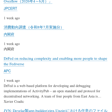
Overflow（2026年4～6月）」
JPCERT
1 week ago
消費動向調査（令和8年7月実施分）
内閣府
1 week ago
内閣府
DrFed on reducing complexity and enabling more people to shape
the Fediverse
APC
1 week ago
DrFed is a web-based platform for developing and debugging
implementations of ActivityPub – an open standard and protocol for
decentralised networking. A team of four people from East Asia is…
Xavier Coadic
JVN: Develar製app-builder(zipx.Unzip)における任意のファイル