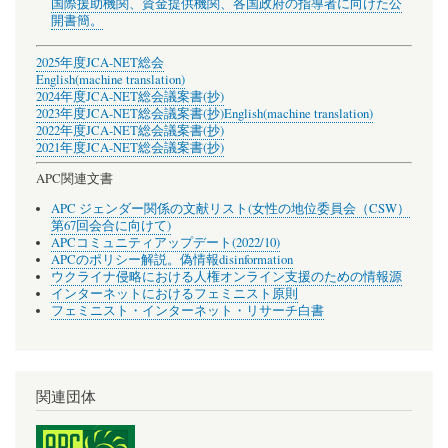
国際援助機関、資金提供機関、各国政府の指導者に向けた公
開書簡。
2025年度JCA-NET総会
English(machine translation)
2024年度JCA-NET総会議案書(抄)
2023年度JCA-NET総会議案書(抄)
English(machine translation)
2022年度JCA-NET総会議案書(抄)
2021年度JCA-NET総会議案書(抄)
APC関連文書
APC ジェンダー関係の文献リスト(女性の地位委員会（CSW）
第67回会合に向けて)
APCコミュニティアップデート(2022/10)
APCのポリシー解説。偽情報disinformation
ウクライナ侵略における人権オンライン支援のための情報源
インターネットにおけるフェミニスト原則
フェミニスト・インターネット・リサーチ白書
関連団体