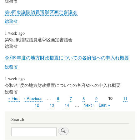
総務省
第9回衆議院議員選挙区画定審議会
総務省
1 week ago
第9回衆議院議員選挙区画定審議会
総務省
令和9年度の地方財政措置についての各府省への申入れ概要
総務省
1 week ago
令和9年度の地方財政措置についての各府省への申入れ概要
総務省
First
« First
Previous
‹ Previous
…
Page
6
Page
7
Page
8
Page
9
Current
10
Page
11
Pagination
page
page
page
Page
12
Page
13
Page
14
…
Next
Next ›
Last
Last »
page
page
Search
Search