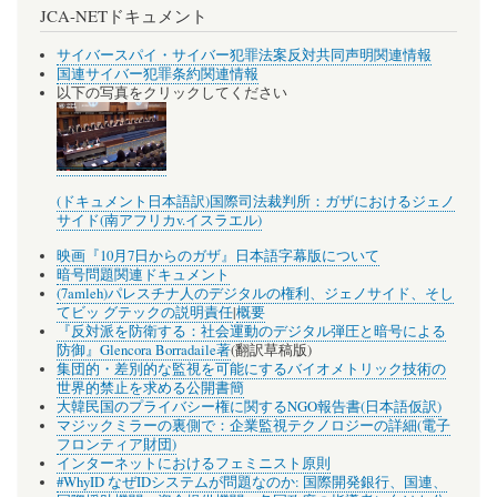
JCA-NETドキュメント
サイバースパイ・サイバー犯罪法案反対共同声明関連情報
国連サイバー犯罪条約関連情報
以下の写真をクリックしてください
(ドキュメント日本語訳)国際司法裁判所：ガザにおけるジェノ
サイド(南アフリカv.イスラエル)
映画『10月7日からのガザ』日本語字幕版について
暗号問題関連ドキュメント
(7amleh)パレスチナ人のデジタルの権利、ジェノサイド、そし
てビッ グテックの説明責任
|
概要
『反対派を防衛する：社会運動のデジタル弾圧と暗号による
防御』Glencora Borradaile著
(翻訳草稿版)
集団的・差別的な監視を可能にするバイオメトリック技術の
世界的禁止を求める公開書簡
大韓民国のプライバシー権に関するNGO報告書(日本語仮訳)
マジックミラーの裏側で：企業監視テクノロジーの詳細(電子
フロンティア財団)
インターネットにおけるフェミニスト原則
#WhyID なぜIDシステムが問題なのか: 国際開発銀行、国連、