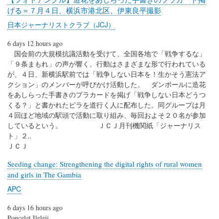
げる＝７月４日、横浜市港北区、伊東良平撮影
日本ジャーナリストクラブ（JCJ）
6 days 12 hours ago
国会前の大規模抗議活動を受けて、全国各地で「戦争するな」
「９条まもれ」の声が響く。行動はさまざまな形で行われている
が、４日、新横浜駅前では「戦争しない日本を！生かそう憲法ア
クション」のメンバーが呼びかけ活動した。 ダンボールに造花
をあしらった手書きのプラカードを掲げ「戦争しない日本どうつ
くる？」と書かれたビラを道行く人に配布した。同グループは月
４回ほど地域の駅頭で活動に取り組み、毎回およそ２０名が参加
しているという。 ＪＣＪ月刊機関紙「ジャーナリス
ト」２..
ＪＣＪ
Seeding change: Strengthening the digital rights of rural women
and girls in The Gambia
APC
6 days 16 hours ago
Poncelet Ileleji