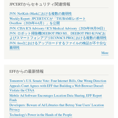
JPCERTからセキュリティ関連情報
JVN: NetKids iMarkにおける複数の脆弱性
Weekly Report: JPCERT/CCが「TSUBAMEレポート
Overflow（2026年4-6月）」を公開
JVN: CISA ICS Advisory / ICS Medical Advisory（2026年08月04日）
JVN: ロボット掃除機DEEBOT PRO M1、DEEBOT PRO K1VACお
よびスマートフォンアプリECOVACS PROにおける複数の脆弱性
JVN: freo2におけるアップロードするファイルの検証が不十分な
脆弱性
More
EFFからの最新情報
Tomorrow’s U.S. Senate Vote: Four Internet Bills, One Wrong Direction
Appeals Court Agrees with EFF that Building a Web Browser Doesn’t
Violate the CFAA
Mobile Ad Software Encourages Location Data Sharing, EFF Report
Finds
Developers: Beware of Ad Libraries that Betray Your Users’ Location
Privacy
Technology's Power in the Hands of the People