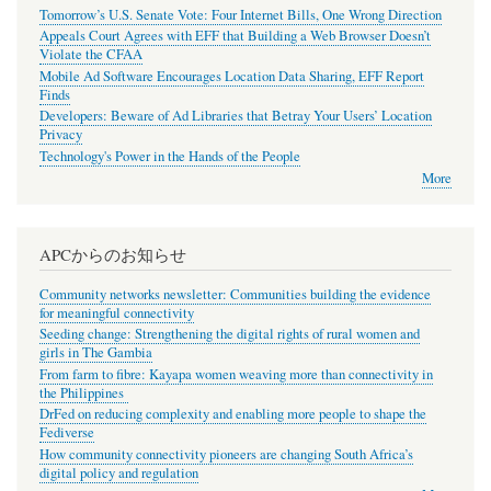
Tomorrow’s U.S. Senate Vote: Four Internet Bills, One Wrong Direction
Appeals Court Agrees with EFF that Building a Web Browser Doesn’t
Violate the CFAA
Mobile Ad Software Encourages Location Data Sharing, EFF Report
Finds
Developers: Beware of Ad Libraries that Betray Your Users’ Location
Privacy
Technology's Power in the Hands of the People
More
APCからのお知らせ
Community networks newsletter: Communities building the evidence
for meaningful connectivity
Seeding change: Strengthening the digital rights of rural women and
girls in The Gambia
From farm to fibre: Kayapa women weaving more than connectivity in
the Philippines
DrFed on reducing complexity and enabling more people to shape the
Fediverse
How community connectivity pioneers are changing South Africa’s
digital policy and regulation