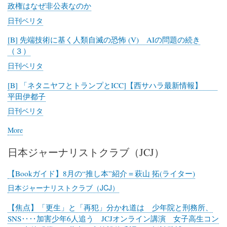
政権はなぜ非公表なのか
日刊ベリタ
[B] 先端技術に基く人類自滅の恐怖 (V) AIの問題の続き
（３）
日刊ベリタ
[B] 「ネタニヤフとトランプとICC]【西サハラ最新情報】
平田伊都子
日刊ベリタ
More
posts
about
日本ジャーナリストクラブ（JCJ）
日
刊
ベ
【Bookガイド】8月の“推し本”紹介＝萩山 拓(ライター)
リ
日本ジャーナリストクラブ（JCJ）
タ
【焦点】「更生」と「再犯」分かれ道は 少年院と刑務所、
SNS‥‥加害少年6人追う JCJオンライン講演 女子高生コン