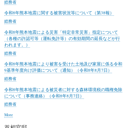
総務省
ー
ナ
令和8年熊本地震に関する被害状況等について（第38報）
リ
総務省
ス
ト
令和8年熊本地震による災害「特定非常災害」指定について
ク
（各種の許認可等（運転免許等）の有効期間の延長などが行
ラ
われます。）
ブ
総務省
（JCJ）
令和8年熊本地震により被害を受けた土地及び家屋に係る令和
9基準年度向け評価について（通知）（令和8年8月7日）
総務省
令和8年熊本地震による被災者に対する森林環境税の職権免除
について（事務連絡）（令和8年8月7日）
総務省
More
posts
about
首相官邸
総