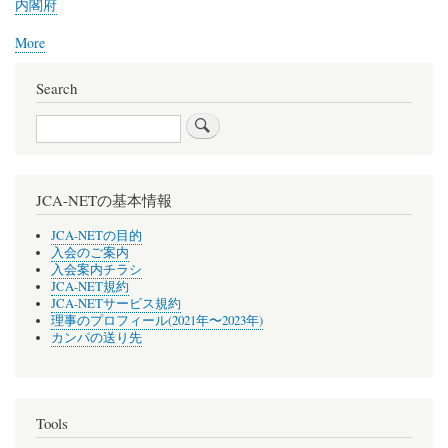
内閣府
More
posts
about
内
Search
閣
Search
府
JCA-NETの基本情報
JCA-NETの目的
入会のご案内
入会案内チラシ
JCA-NET規約
JCA-NETサービス規約
理事のプロフィール(2021年〜2023年)
カンパの送り先
Tools