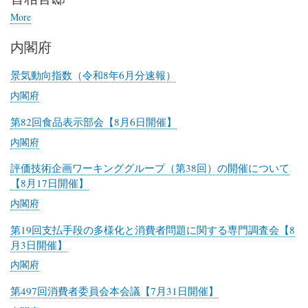
務
More
posts
省
about
内閣府
首
相
官
景気動向指数（令和8年6月分速報）
邸
内閣府
第82回食品表示部会【8月6日開催】
内閣府
評価技術企画ワーキンググループ（第38回）の開催について
【8月17日開催】
内閣府
第19回支払手段の多様化と消費者問題に関する専門調査会【8
月3日開催】
内閣府
第497回消費者委員会本会議【7月31日開催】