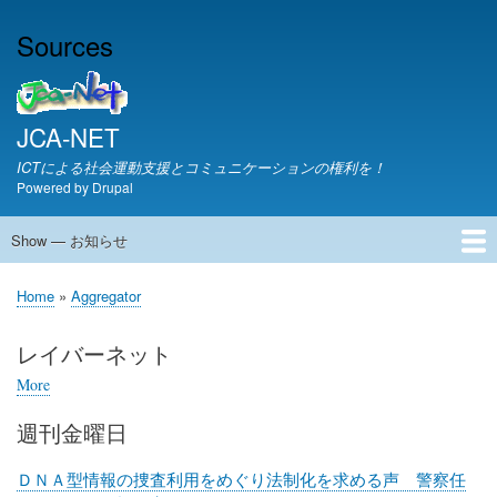
Skip
Sources
to
main
content
JCA-NET
ICTによる社会運動支援とコミュニケーションの権利を！
Powered by
Drupal
Show — お知らせ
お
知
JCA-NETからのお知らせ
Home
Aggregator
ら
Breadcrumb
せ
レイバーネット
More
posts
about
週刊金曜日
レ
イ
バ
ＤＮＡ型情報の捜査利用をめぐり法制化を求める声 警察任