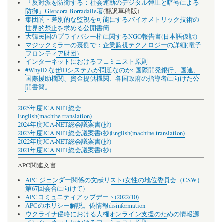
『反対派を防衛する：社会運動のデジタル弾圧と暗号による
防御』Glencora Borradaile著
(翻訳草稿版)
集団的・差別的な監視を可能にするバイオメトリック技術の
世界的禁止を求める公開書簡
大韓民国のプライバシー権に関するNGO報告書(日本語仮訳)
マジックミラーの裏側で：企業監視テクノロジーの詳細(電子
フロンティア財団)
インターネットにおけるフェミニスト原則
#WhyID なぜIDシステムが問題なのか: 国際開発銀行、国連、
国際援助機関、資金提供機関、各国政府の指導者に向けた公
開書簡。
2025年度JCA-NET総会
English(machine translation)
2024年度JCA-NET総会議案書(抄)
2023年度JCA-NET総会議案書(抄)
English(machine translation)
2022年度JCA-NET総会議案書(抄)
2021年度JCA-NET総会議案書(抄)
APC関連文書
APC ジェンダー関係の文献リスト(女性の地位委員会（CSW）
第67回会合に向けて)
APCコミュニティアップデート(2022/10)
APCのポリシー解説。偽情報disinformation
ウクライナ侵略における人権オンライン支援のための情報源