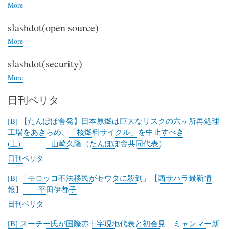
刊
More
posts
金
about
曜
slashdot(open source)
slashdot(IT)
日
More
posts
about
slashdot(security)
slashdot(open
source)
More
posts
about
日刊ベリタ
slashdot(security)
[B] 【たんぽぽ舎発】日本原燃は巨大なリスクの六ヶ所再処理
工場をあきらめ、「核燃料サイクル」を中止すべき
(上) 山崎久隆（たんぽぽ舎共同代表）
日刊ベリタ
[B] 「モロッコ不法移民がセウタに殺到」【西サハラ最新情
報】 平田伊都子
日刊ベリタ
[B] スーチー氏が国際赤十字現地代表と初会見 ミャンマー新