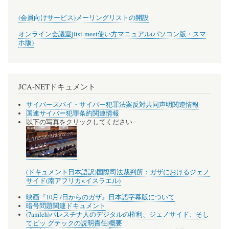
(会員向けサービス)メーリングリストの開設
オンライン会議室jitsi-meet使い方マニュアル(パソコン版・スマ
ホ版)
JCA-NETドキュメント
サイバースパイ・サイバー犯罪法案反対共同声明関連情報
国連サイバー犯罪条約関連情報
以下の写真をクリックしてください
(ドキュメント日本語訳)国際司法裁判所：ガザにおけるジェノ
サイド(南アフリカv.イスラエル)
映画『10月7日からのガザ』日本語字幕版について
暗号問題関連ドキュメント
(7amleh)パレスチナ人のデジタルの権利、ジェノサイド、そし
てビッ グテックの説明責任
|
概要