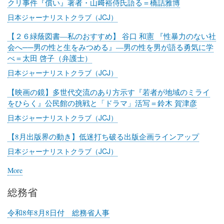
クリ事件『償い』著者・山﨑裕侍氏語る＝橋詰雅博
日本ジャーナリストクラブ（JCJ）
【２６緑蔭図書―私のおすすめ】 谷口 和憲 『性暴力のない社
会へ──男の性と生をみつめる』―男の性を男が語る勇気に学
べ＝太田 啓子（弁護士）
日本ジャーナリストクラブ（JCJ）
【映画の鏡】多世代交流のあり方示す『若者が地域のミライ
をひらく』公民館の挑戦と「ドラマ」活写＝鈴木 賀津彦
日本ジャーナリストクラブ（JCJ）
【8月出版界の動き】低迷打ち破る出版企画ラインアップ
日本ジャーナリストクラブ（JCJ）
More
posts
about
総務省
日
本
ジ
令和8年8月8日付 総務省人事
ャ