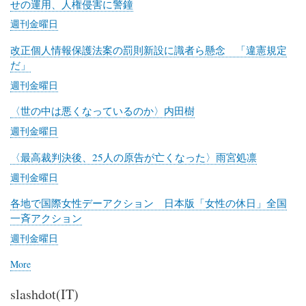
ー
せの運用、人権侵害に警鐘
ネ
週刊金曜日
ッ
ト
改正個人情報保護法案の罰則新設に識者ら懸念 「違憲規定
だ」
週刊金曜日
〈世の中は悪くなっているのか〉内田樹
週刊金曜日
〈最高裁判決後、25人の原告が亡くなった〉雨宮処凛
週刊金曜日
各地で国際女性デーアクション 日本版「女性の休日」全国
一斉アクション
週刊金曜日
More
posts
about
slashdot(IT)
週