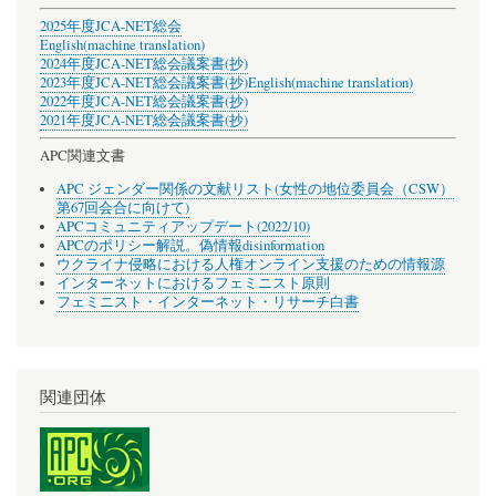
2025年度JCA-NET総会
English(machine translation)
2024年度JCA-NET総会議案書(抄)
2023年度JCA-NET総会議案書(抄)
English(machine translation)
2022年度JCA-NET総会議案書(抄)
2021年度JCA-NET総会議案書(抄)
APC関連文書
APC ジェンダー関係の文献リスト(女性の地位委員会（CSW）
第67回会合に向けて)
APCコミュニティアップデート(2022/10)
APCのポリシー解説。偽情報disinformation
ウクライナ侵略における人権オンライン支援のための情報源
インターネットにおけるフェミニスト原則
フェミニスト・インターネット・リサーチ白書
関連団体