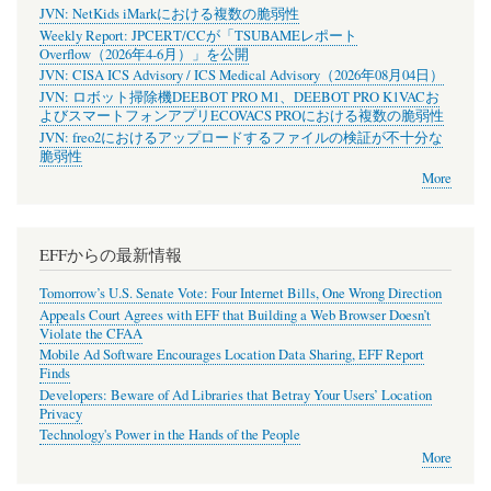
JVN: NetKids iMarkにおける複数の脆弱性
Weekly Report: JPCERT/CCが「TSUBAMEレポート
Overflow（2026年4-6月）」を公開
JVN: CISA ICS Advisory / ICS Medical Advisory（2026年08月04日）
JVN: ロボット掃除機DEEBOT PRO M1、DEEBOT PRO K1VACお
よびスマートフォンアプリECOVACS PROにおける複数の脆弱性
JVN: freo2におけるアップロードするファイルの検証が不十分な
脆弱性
More
EFFからの最新情報
Tomorrow’s U.S. Senate Vote: Four Internet Bills, One Wrong Direction
Appeals Court Agrees with EFF that Building a Web Browser Doesn’t
Violate the CFAA
Mobile Ad Software Encourages Location Data Sharing, EFF Report
Finds
Developers: Beware of Ad Libraries that Betray Your Users’ Location
Privacy
Technology's Power in the Hands of the People
More