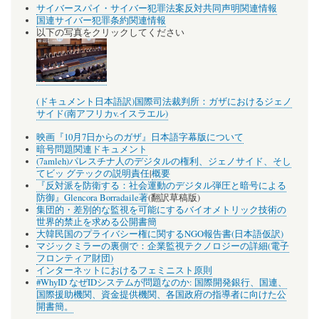
サイバースパイ・サイバー犯罪法案反対共同声明関連情報
国連サイバー犯罪条約関連情報
以下の写真をクリックしてください
(ドキュメント日本語訳)国際司法裁判所：ガザにおけるジェノ
サイド(南アフリカv.イスラエル)
映画『10月7日からのガザ』日本語字幕版について
暗号問題関連ドキュメント
(7amleh)パレスチナ人のデジタルの権利、ジェノサイド、そし
てビッ グテックの説明責任
|
概要
『反対派を防衛する：社会運動のデジタル弾圧と暗号による
防御』Glencora Borradaile著
(翻訳草稿版)
集団的・差別的な監視を可能にするバイオメトリック技術の
世界的禁止を求める公開書簡
大韓民国のプライバシー権に関するNGO報告書(日本語仮訳)
マジックミラーの裏側で：企業監視テクノロジーの詳細(電子
フロンティア財団)
インターネットにおけるフェミニスト原則
#WhyID なぜIDシステムが問題なのか: 国際開発銀行、国連、
国際援助機関、資金提供機関、各国政府の指導者に向けた公
開書簡。