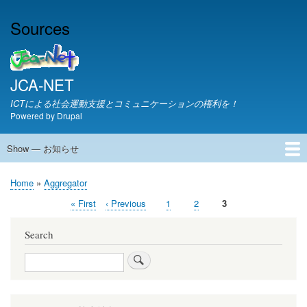
Skip
Sources
to
main
content
JCA-NET
ICTによる社会運動支援とコミュニケーションの権利を！
Powered by
Drupal
Show — お知らせ
お
知
JCA-NETからのお知らせ
Home
Aggregator
ら
Breadcrumb
せ
First
« First
Previous
‹ Previous
Page
1
Page
2
Current
3
Pagination
page
page
page
Search
Search