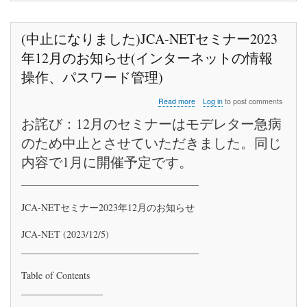
よ
る
ビ
(中止になりました)JCA-NETセミナー2023
ザ
年12月のお知らせ(インターネットの情報
発
給
操作、パスワード管理)
拒
否
about
Read more
Log in
to post comments
に
(中
強
お詫び：12月のセミナーはモデレター急病
止
く
に
のため中止とさせていただきました。同じ
抗
な
議
内容で1月に開催予定です。
り
し
ま
ま
_____________________________________
し
す
た)JCA-
NET
JCA-NETセミナー2023年12月のお知らせ
セ
ミ
JCA-NET (2023/12/5)
ナ
_____________________________________
ー
2023
Table of Contents
年
12
_________________
月