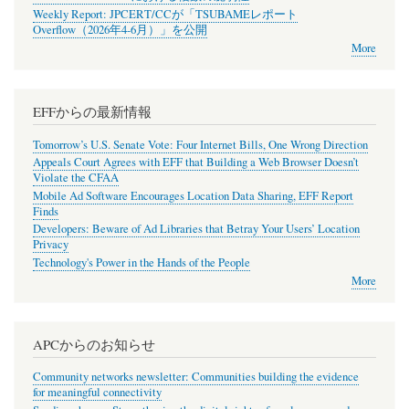
Weekly Report: JPCERT/CCが「TSUBAMEレポート
Overflow（2026年4-6月）」を公開
More
EFFからの最新情報
Tomorrow’s U.S. Senate Vote: Four Internet Bills, One Wrong Direction
Appeals Court Agrees with EFF that Building a Web Browser Doesn’t
Violate the CFAA
Mobile Ad Software Encourages Location Data Sharing, EFF Report
Finds
Developers: Beware of Ad Libraries that Betray Your Users’ Location
Privacy
Technology's Power in the Hands of the People
More
APCからのお知らせ
Community networks newsletter: Communities building the evidence
for meaningful connectivity