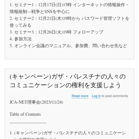
の
1. セミナー1：12月17日(日)15時 インターネットの情報操作・
お
情報統制―戦争とSNSを中心に
知
ら
2. セミナー2：12月21日(木)19時から パスワード管理ソフトを
せ
使ってみる
(イ
3. セミナー3：12月26日(火)19時 フォローアップ
ン
タ
4. 参加方法
ー
5. オンライン会議のマニュアル、参加費、問い合わせ先など
ネ
ッ
ト
の
情
(キャンペーン)ガザ・パレスチナの人々の
報
操
コミュニケーションの権利を支援しよう
作、
パ
about
Read more
Log in
to post comments
ス
(キ
JCA-NET理事会(2023/11/24)
ワ
ャ
ー
ン
ド
Table of Contents
ペ
管
_________________
ー
理)
ン)
ガ
1. (キャンペーン)ガザ・パレスチナの人々のコミュニケーシ
ザ・