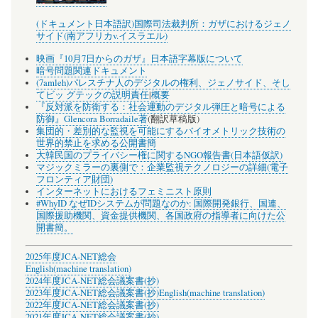
(ドキュメント日本語訳)国際司法裁判所：ガザにおけるジェノ
サイド(南アフリカv.イスラエル)
映画『10月7日からのガザ』日本語字幕版について
暗号問題関連ドキュメント
(7amleh)パレスチナ人のデジタルの権利、ジェノサイド、そし
てビッ グテックの説明責任
|
概要
『反対派を防衛する：社会運動のデジタル弾圧と暗号による
防御』Glencora Borradaile著
(翻訳草稿版)
集団的・差別的な監視を可能にするバイオメトリック技術の
世界的禁止を求める公開書簡
大韓民国のプライバシー権に関するNGO報告書(日本語仮訳)
マジックミラーの裏側で：企業監視テクノロジーの詳細(電子
フロンティア財団)
インターネットにおけるフェミニスト原則
#WhyID なぜIDシステムが問題なのか: 国際開発銀行、国連、
国際援助機関、資金提供機関、各国政府の指導者に向けた公
開書簡。
2025年度JCA-NET総会
English(machine translation)
2024年度JCA-NET総会議案書(抄)
2023年度JCA-NET総会議案書(抄)
English(machine translation)
2022年度JCA-NET総会議案書(抄)
2021年度JCA-NET総会議案書(抄)