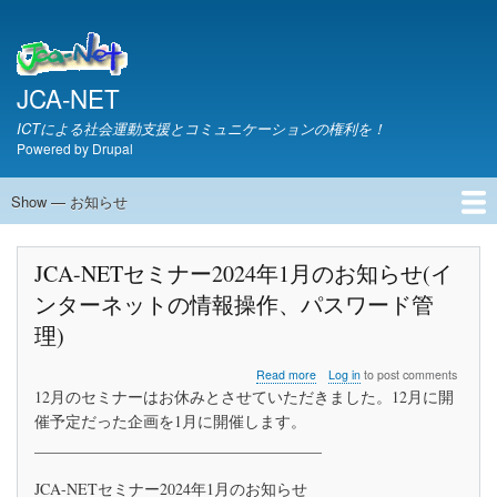
Skip
to
main
content
JCA-NET
ICTによる社会運動支援とコミュニケーションの権利を！
Powered by
Drupal
Show — お知らせ
お
知
JCA-NETからのお知らせ
ら
JCA-NETセミナー2024年1月のお知らせ(イ
せ
ンターネットの情報操作、パスワード管
理)
about
Read more
Log in
to post comments
JCA-
12月のセミナーはお休みとさせていただきました。12月に開
NET
催予定だった企画を1月に開催します。
セ
_____________________________________
ミ
ナ
ー
JCA-NETセミナー2024年1月のお知らせ