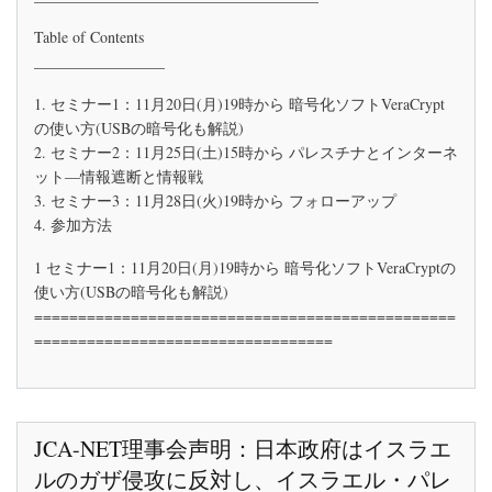
11
封
月
殺
Table of Contents
の
を
_________________
お
や
知
め
ら
1. セミナー1：11月20日(月)19時から 暗号化ソフトVeraCrypt
る
せ
の使い方(USBの暗号化も解説)
よ
(暗
う
2. セミナー2：11月25日(土)15時から パレスチナとインターネ
号
要
化、
ット―情報遮断と情報戦
求
パ
3. セミナー3：11月28日(火)19時から フォローアップ
す
レ
る
4. 参加方法
ス
チ
1 セミナー1：11月20日(月)19時から 暗号化ソフトVeraCryptの
ナ
と
使い方(USBの暗号化も解説)
情
================================================
報
==================================
戦)
JCA-NET理事会声明：日本政府はイスラエ
ルのガザ侵攻に反対し、イスラエル・パレ