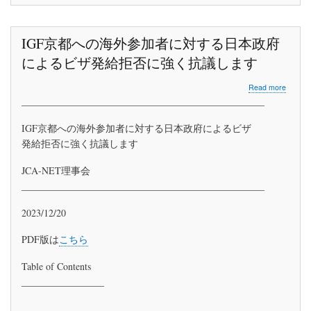
管
理)
IGF京都への海外参加者に対する日本政府
によるビザ発給拒否に強く抗議します
about
Read more
IGF
__________________________________________________
京
都
IGF京都への海外参加者に対する日本政府によるビザ
へ
発給拒否に強く抗議します
の
海
外
JCA-NET理事会
参
__________________________________________________
加
者
2023/12/20
に
対
PDF版は
こちら
す
る
日
Table of Contents
本
_________________
政
府
に