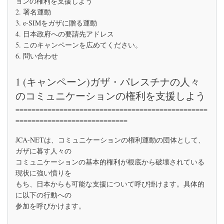
ョンの権利を支援しよう
パ
2. 署名運動
レ
3. e-SIMをガザに贈る運動
ス
チ
4. 日本政府への要請先アドレス
ナ
5. このキャンペーンを広めてください。
の
6. 問い合わせ
人々
の
コ
1 (キャンペーン)ガザ・パレスチナの人々
ミ
ュ
のコミュニケーションの権利を支援しよう
ニ
ケ
================================================
ー
============================
シ
ョ
JCA-NETは、コミュニケーションの権利運動の団体として、
ン
ガザに暮す人々の
の
権
コミュニケーションの基本的権利が根底から破壊されている
利
現状に強い憤りを
を
もち、日本からも可能な支援について呼び掛けます。具体的
支
援
に以下の行動への
し
参加を呼びかけます。
よ
う