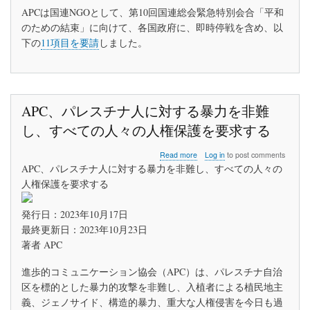
攻
APCは国連NGOとして、第10回国連総会緊急特別会合「平和
に
反
のための結束」に向けて、各国政府に、即時停戦を含め、以
対
下の
11項目を要請
しました。
し、
イ
ス
ラ
エ
APC、パレスチナ人に対する暴力を非難
ル・
パ
し、すべての人々の人権保護を要求する
レ
ス
about
Read more
Log in
to post comments
チ
APC、
ナ
APC、パレスチナ人に対する暴力を非難し、すべての人々の
パ
戦
人権保護を要求する
レ
争
ス
に
チ
発行日：2023年10月17日
対
ナ
し
最終更新日：2023年10月23日
人
て
著者 APC
に
明
対
確
進歩的コミュニケーション協会（APC）は、パレスチナ自治
す
に
る
停
区を標的とした暴力的攻撃を非難し、入植者による植民地主
暴
戦
義、ジェノサイド、構造的暴力、重大な人権侵害を今日も過
力
の