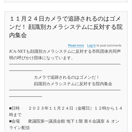
１１月２４日カメラで追跡されるのはゴメ
ンだ！ 顔識別カメラシステムに反対する院
内集会
about
Read more
Log in
to post comments
１
JCA-NETも顔識別カメラシステムに反対する市民団体共同声
１
明の呼びかけ団体になっています。
月
━━━━━━━━━━━━━━━━━━━━━━━━━━━
２
４
━━━━━━━━
日
カメラで追跡されるのはゴメンだ！
カ
顔識別カメラシステムに反対する院内集会
メ
━━━━━━━━━━━━━━━━━━━━━━━━━━━
ラ
で
━━━━━━━━
追
跡
■日時 ２０２３年１１月２４日（金曜日）１２時から１４
さ
時まで
れ
る
■会場 衆議院第一議員会館 地下１階 第６会議室 ＆ オン
の
ライン配信
は