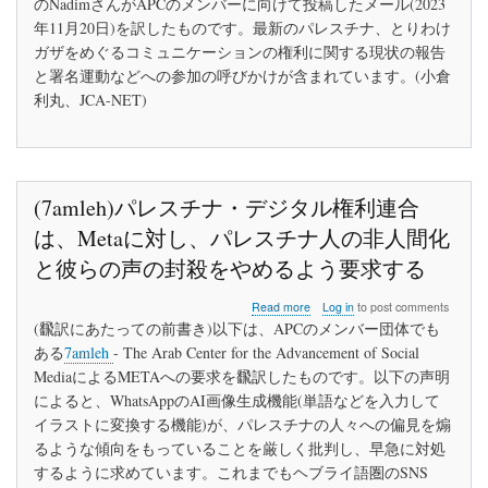
のNadimさんがAPCのメンバーに向けて投稿したメール(2023
ザ
年11月20日)を訳したものです。最新のパレスチナ、とりわけ
紛
争
ガザをめぐるコミュニケーションの権利に関する現状の報告
が
と署名運動などへの参加の呼びかけが含まれています。(小倉
パ
利丸、JCA-NET)
レ
ス
チ
ナ
人
の
(7amleh)パレスチナ・デジタル権利連合
デ
は、Metaに対し、パレスチナ人の非人間化
ジ
タ
と彼らの声の封殺をやめるよう要求する
ル
権
about
Read more
Log in
to post comments
利
(7amleh)
(飜訳にあたっての前書き)以下は、APCのメンバー団体でも
に
パ
与
ある
7amleh
- The Arab Center for the Advancement of Social
レ
え
MediaによるMETAへの要求を飜訳したものです。以下の声明
ス
る
チ
によると、WhatsAppのAI画像生成機能(単語などを入力して
影
ナ・
響
イラストに変換する機能)が、パレスチナの人々への偏見を煽
デ
るような傾向をもっていることを厳しく批判し、早急に対処
ジ
するように求めています。これまでもヘブライ語圏のSNS
タ