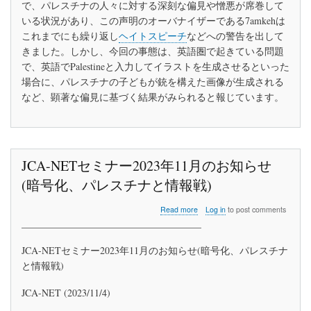
ル
で、パレスチナの人々に対する深刻な偏見や憎悪が席巻して
権
いる状況があり、この声明のオーバナイザーである7amkehは
利
これまでにも繰り返し
ヘイトスピーチ
などへの警告を出して
連
合
きました。しかし、今回の事態は、英語圏で起きている問題
は、
で、英語でPalestineと入力してイラストを生成させるといった
Meta
場合に、パレスチナの子どもが銃を構えた画像が生成される
に
など、顕著な偏見に基づく結果がみられると報じています。
対
し、
パ
レ
ス
チ
JCA-NETセミナー2023年11月のお知らせ
ナ
人
(暗号化、パレスチナと情報戦)
の
非
about
Read more
Log in
to post comments
人
JCA-
_____________________________________
間
NET
化
セ
JCA-NETセミナー2023年11月のお知らせ(暗号化、パレスチナ
と
ミ
彼
と情報戦)
ナ
ら
ー
の
2023
JCA-NET (2023/11/4)
声
年
_____________________________________
の