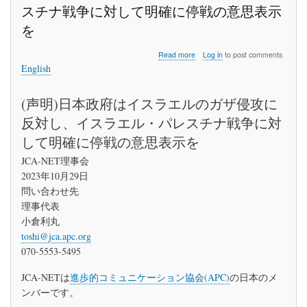
スチナ戦争に対して明確に停戦の意思表示
を
about
Read more
Log in
to post comments
JCA-
English
NET
理
(声明)日本政府はイスラエルのガザ侵攻に
事
会
反対し、イスラエル・パレスチナ戦争に対
声
明：
して明確に停戦の意思表示を
日
本
JCA-NET理事会
政
2023年10月29日
府
問い合わせ先
は
理事代表
イ
ス
小倉利丸
ラ
toshi@jca.apc.org
エ
070-5553-5495
ル
の
ガ
JCA-NETは
進歩的コミュニケーション協会(APC)
の日本のメ
ザ
ンバーです。
侵