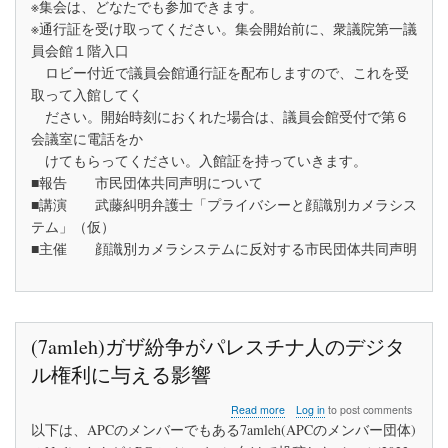
※集会は、どなたでも参加できます。
ゴ
※通行証を受け取ってください。集会開始前に、衆議院第一議
メ
ン
員会館１階入口
だ！
ロビー付近で議員会館通行証を配布しますので、これを受
顔
取って入館してく
識
別
ださい。開始時刻におくれた場合は、議員会館受付で第６
カ
会議室に電話をか
メ
けてもらってください。入館証を持っていきます。
ラ
シ
■報告 市民団体共同声明について
ス
■講演 武藤糾明弁護士「プライバシーと顔識別カメラシス
テ
テム」（仮）
ム
■主催 顔識別カメラシステムに反対する市民団体共同声明
に
反
対
す
る
院
(7amleh)ガザ紛争がパレスチナ人のデジタ
内
集
ル権利に与える影響
会
about
Read more
Log in
to post comments
(7amleh)
以下は、APCのメンバーでもある7amleh(APCのメンバー団体)
ガ