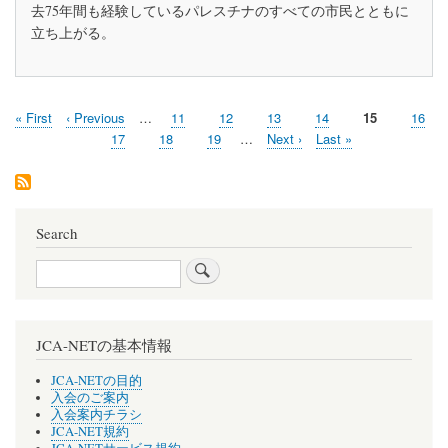
去75年間も経験しているパレスチナのすべての市民とともに
を
意
非
立ち上がる。
思
難
表
し、
示
す
を
べ
て
First
« First
Previous
‹ Previous
…
Page
11
Page
12
Page
13
Page
14
Current
15
Page
16
Pagination
の
page
page
page
Page
17
Page
18
Page
19
…
Next
Next ›
Last
Last »
人々
page
page
の
人
権
保
Search
護
を
Search
要
求
す
る
JCA-NETの基本情報
JCA-NETの目的
入会のご案内
入会案内チラシ
JCA-NET規約