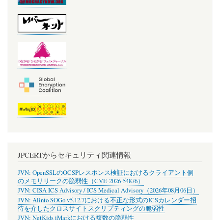
JPCERTからセキュリティ関連情報
JVN: OpenSSLのOCSPレスポンス検証におけるクライアント側
のメモリリークの脆弱性（CVE-2026-54876）
JVN: CISA ICS Advisory / ICS Medical Advisory（2026年08月06日）
JVN: Alinto SOGo v5.12.7における不正な形式のICSカレンダー招
待を介したクロスサイトスクリプティングの脆弱性
JVN: NetKids iMarkにおける複数の脆弱性