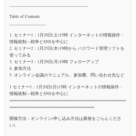
2024
_____________________________________
年
1
Table of Contents
月
_________________
の
お
知
1. セミナー1：1月20日(土)15時 インターネットの情報操作・
ら
情報統制―戦争とSNSを中心に
せ
2. セミナー2：1月25日(木)19時から パスワード管理ソフトを
(イ
ン
使ってみる
タ
3. セミナー3：1月29日(月)19時 フォローアップ
ー
4. 参加方法
ネ
5. オンライン会議のマニュアル、参加費、問い合わせ先など
ッ
ト
の
1 セミナー1：1月20日(日)15時 インターネットの情報操作・
情
情報統制―戦争とSNSを中心に
報
================================================
操
作、
===================================
パ
ス
開催方法：オンライン(申し込み方法は最後をごらんくださ
ワ
い)
ー
ド