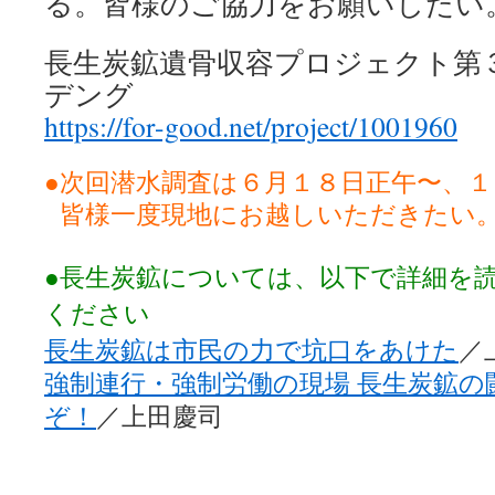
る。皆様のご協力をお願いしたい
長生炭鉱遺骨収容プロジェクト第
デング
https://for-good.net/project/1001960
●次回潜水調査は６月１８日正午〜、
皆様一度現地にお越しいただきたい
●長生炭鉱については、以下で詳細を
ください
長生炭鉱は市民の力で坑口をあけた
／
強制連行・強制労働の現場 長生炭鉱の
ぞ！
／上田慶司