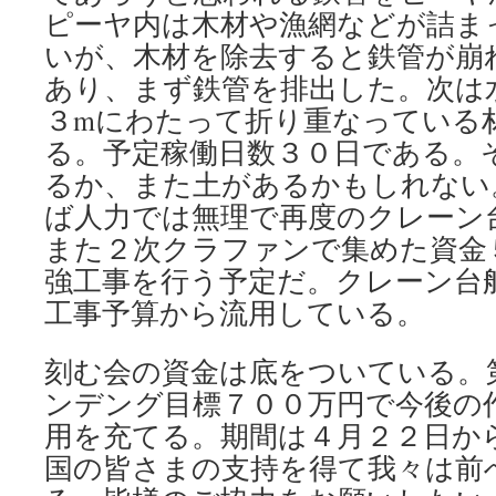
ピーヤ内は木材や漁網などが詰ま
いが、木材を除去すると鉄管が崩
あり、まず鉄管を排出した。次は
３mにわたって折り重なっている
る。予定稼働日数３０日である。
るか、また土があるかもしれない
ば人力では無理で再度のクレーン
また２次クラファンで集めた資金
強工事を行う予定だ。クレーン台
工事予算から流用している。
刻む会の資金は底をついている。
ンデング目標７００万円で今後の
用を充てる。期間は４月２２日か
国の皆さまの支持を得て我々は前