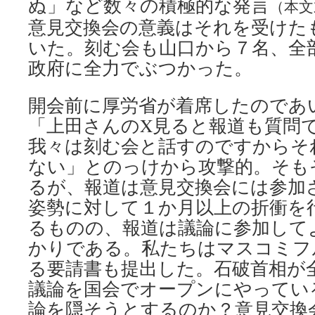
ぬ」など数々の積極的な発言
（本文
意見交換会の意義はそれを受けた
いた。刻む会も山口から７名、全
政府に全力でぶつかった。
開会前に厚労省が着席したのであ
「上田さんのX見ると報道も質問
我々は刻む会と話すのですからそ
ない」とのっけから攻撃的。そも
るが、報道は意見交換会には参加
姿勢に対して１か月以上の折衝を
るものの、報道は議論に参加して
かりである。私たちはマスコミフ
る要請書も提出した。石破首相が
議論を国会でオープンにやってい
論を隠そうとするのか？意見交換