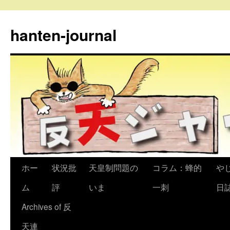
コ
ン
hanten-journal
テ
ン
ツ
へ
ス
キ
ッ
プ
ホー
状況批
天皇制問題の
コラム：蜂的
や
ム
評
いま
一刺
日
Archives of 反
天連