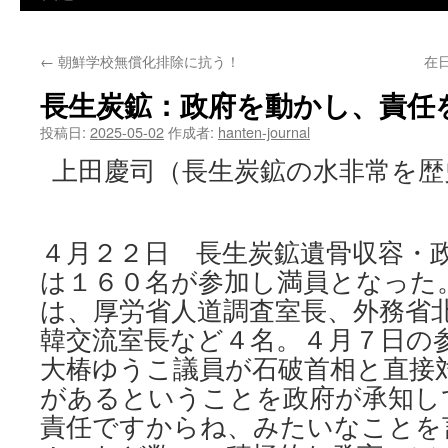
←
朝鮮学校無償化排除に抗う！
在
長生炭鉱：政府を動かし、責任
投稿日:
2025-05-02
作成者:
hanten-journal
上田慶司（長生炭鉱の水非常を歴
４月２２日 長生炭鉱遺骨収容・
は１６０名が参加し満員となった
は、厚労省人道調査室長、外務省
韓交流室長など４名。４月７日の
大椿ゆうこ議員が石破首相と直接
があるということを政府が承知し
責任ですからね、みたいなことを