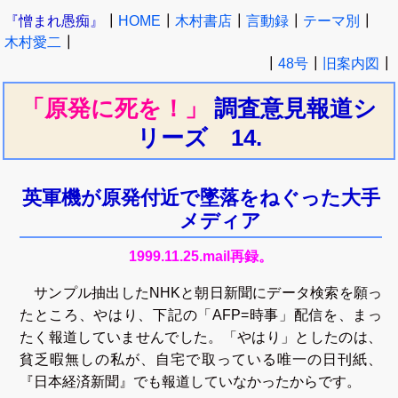
『憎まれ愚痴』
┃
HOME
┃
木村書店
┃
言動録
┃
テーマ別
┃
木村愛二
┃
┃
48号
┃
旧案内図
┃
「原発に死を！」
調査意見報道シ
リーズ
14.
英軍機が原発付近で墜落をねぐった大手
メディア
1999.11.25.mail再録。
サンプル抽出したNHKと朝日新聞にデータ検索を願っ
たところ、やはり、下記の「AFP=時事」配信を、まっ
たく報道していませんでした。「やはり」としたのは、
貧乏暇無しの私が、自宅で取っている唯一の日刊紙、
『日本経済新聞』でも報道していなかったからです。