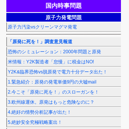
国内時事問題
原子力発電問題
原子力汚染vsクリーンマグマ発電
「原発に死を！」調査意見報道
恐怖のシミュレーション：2000年問題と原発
米情報：Y2K製造者「怠慢」に税金はNO!
Y2K&臨界恐怖vs脱原発で電力十分データ出た！
1.緊急紹介：原発の発電単価9円の大嘘mail
2.今こそ「原発に死を！」のスローガンを！
3.欧州線運休。原発はもっと危険なのに？
4.絶好の情勢分析記事が出た！
5.絶妙安全究極戦略案出！