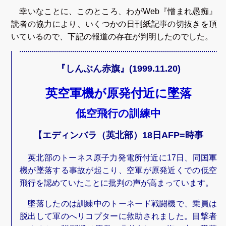
幸いなことに、このところ、わがWeb『憎まれ愚痴』
読者の協力により、いくつかの日刊紙記事の切抜きを頂
いているので、下記の報道の存在が判明したのでした。
『しんぶん赤旗』(1999.11.20)
英空軍機が原発付近に墜落
低空飛行の訓練中
【エディンバラ（英北部）18日AFP=時事
英北部のトーネス原子力発電所付近に17日、同国軍
機が墜落する事故が起こり、空軍が原発近くでの低空
飛行を認めていたことに批判の声が高まっています。
墜落したのは訓練中のトーネード戦闘機で、乗員は
脱出して軍のへリコプターに救助されました。目撃者