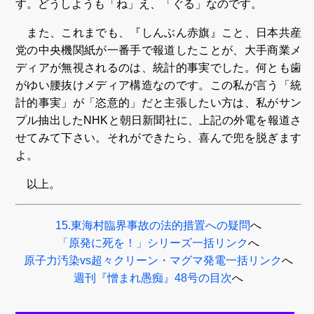
す。どうしようも「ね」え、「ぐる」なのです。
また、これまでも、『しんぶん赤旗』こと、日本共産
党の中央機関紙が一番手で報道したことが、大手商業メ
ディアが無視されるのは、統計的事実でした。何とも歯
がゆい腰抜けメディア構造なのです。この私が言う「統
計的事実」が「恣意的」だと主張したい方は、私がサン
プル抽出したNHKと朝日新聞社に、上記の外電を報道さ
せてみて下さい。それができたら、喜んで兜を脱ぎます
よ。
以上。
15.東海村臨界事故の法的措置への疑問
へ
「原発に死を！」シリーズ一括リンク
へ
原子力汚染vs超々クリーン・マグマ発電一括リンク
へ
週刊『憎まれ愚痴』48号の目次
へ