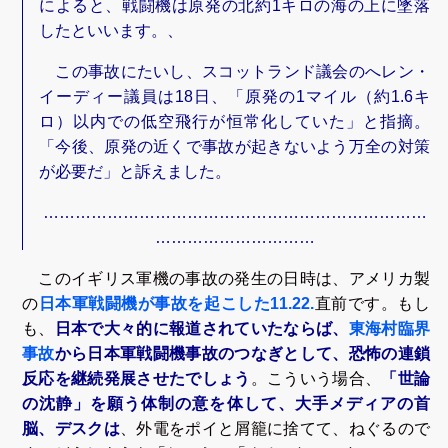
によると、戦闘機は原発の北約1キロの海の上に墜落
したといいます。、
この事故にたいし、スコットランド議会のへレン・
イーディー議員は18日、「原発の1マイル（約1.6キ
ロ）以内での低空飛行が恒常化していた」と指摘。
「今後、原発の近くで事故が起きないよう万全の対策
が必要だ」と訴えました。
………………………………………………………………
…………………………
このイギリス軍機の事故の発生の日時は、アメリカ製
の
日本軍戦闘機が事故を起こした11.22.
直前です。もし
も、
日本で大々的に報道されていたならば、
東海村臨界
事故
から日本軍戦闘機事故のつなぎとして、恐怖の連鎖
反応を継続発展させたでしょう
。こういう場合、
「世論
の沈静」を願う体制の意を体して、大手メディアの首
脳、デスクは
、外電をポイと屑籠に捨てて、ねぐるので