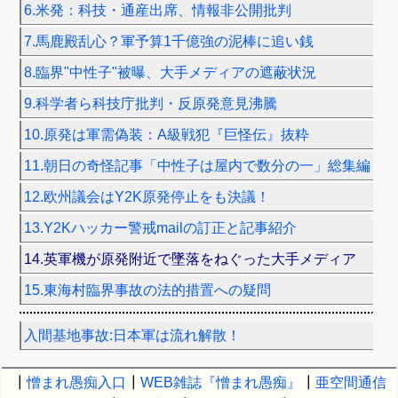
6.米発：科技・通産出席、情報非公開批判
7.馬鹿殿乱心？軍予算1千億強の泥棒に追い銭
8.臨界"中性子"被曝、大手メディアの遮蔽状況
9.科学者ら科技庁批判・反原発意見沸騰
10.原発は軍需偽装：A級戦犯『巨怪伝』抜粋
11.朝日の奇怪記事「中性子は屋内で数分の一」総集編
12.欧州議会はY2K原発停止をも決議！
13.Y2Kハッカー警戒mailの訂正と記事紹介
14.英軍機が原発附近で墜落をねぐった大手メディア
15.東海村臨界事故の法的措置への疑問
入間基地事故:日本軍は流れ解散！
┃
憎まれ愚痴入口
┃
WEB雑誌『憎まれ愚痴』
┃
亜空間通信