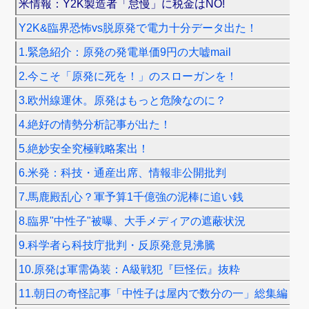
米情報：Y2K製造者「怠慢」に税金はNO!
Y2K&臨界恐怖vs脱原発で電力十分データ出た！
1.緊急紹介：原発の発電単価9円の大嘘mail
2.今こそ「原発に死を！」のスローガンを！
3.欧州線運休。原発はもっと危険なのに？
4.絶好の情勢分析記事が出た！
5.絶妙安全究極戦略案出！
6.米発：科技・通産出席、情報非公開批判
7.馬鹿殿乱心？軍予算1千億強の泥棒に追い銭
8.臨界"中性子"被曝、大手メディアの遮蔽状況
9.科学者ら科技庁批判・反原発意見沸騰
10.原発は軍需偽装：A級戦犯『巨怪伝』抜粋
11.朝日の奇怪記事「中性子は屋内で数分の一」総集編