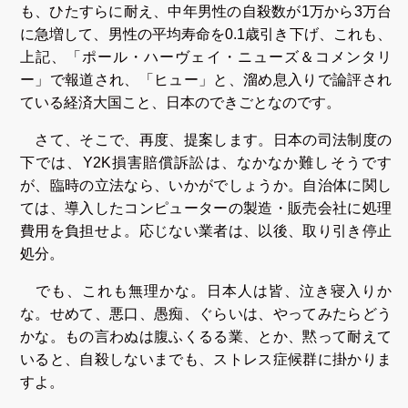
も、ひたすらに耐え、中年男性の自殺数が1万から3万台
に急増して、男性の平均寿命を0.1歳引き下げ、これも、
上記、「ポール・ハーヴェイ・ニューズ＆コメンタリ
ー」で報道され、「ヒュー」と、溜め息入りで論評され
ている経済大国こと、日本のできごとなのです。
さて、そこで、再度、提案します。日本の司法制度の
下では、Y2K損害賠償訴訟は、なかなか難しそうです
が、臨時の立法なら、いかがでしょうか。自治体に関し
ては、導入したコンピューターの製造・販売会社に処理
費用を負担せよ。応じない業者は、以後、取り引き停止
処分。
でも、これも無理かな。日本人は皆、泣き寝入りか
な。せめて、悪口、愚痴、ぐらいは、やってみたらどう
かな。もの言わぬは腹ふくるる業、とか、黙って耐えて
いると、自殺しないまでも、ストレス症候群に掛かりま
すよ。