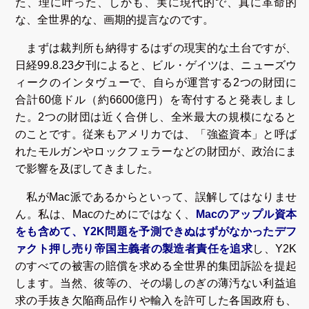
た、理に叶った、しかも、実に現代的で、真に革命的
な、全世界的な、画期的提言なのです。
まずは裁判所も納得するはずの現実的な土台ですが、
日経99.8.23夕刊によると、ビル・ゲイツは、ニューズウ
ィークのインタヴューで、自らが運営する2つの財団に
合計60億ドル（約6600億円）を寄付すると発表しまし
た。2つの財団は近く合併し、全米最大の規模になると
のことです。従来もアメリカでは、「強盗資本」と呼ば
れたモルガンやロックフェラーなどの財団が、政治にま
で影響を及ぼしてきました。
私がMac派であるからといって、誤解してはなりませ
ん。私は、Macのためにではなく、
Macのアップル資本
をも含めて、Y2K問題を予測できぬはずがなかったデフ
ァクト押し売り帝国主義者の製造者責任を追求
し、Y2K
のすべての被害の賠償を求める全世界的集団訴訟を提起
します。当然、彼等の、その場しのぎの薄汚ない利益追
求の手抜き欠陥商品作りや輸入を許可した各国政府も、