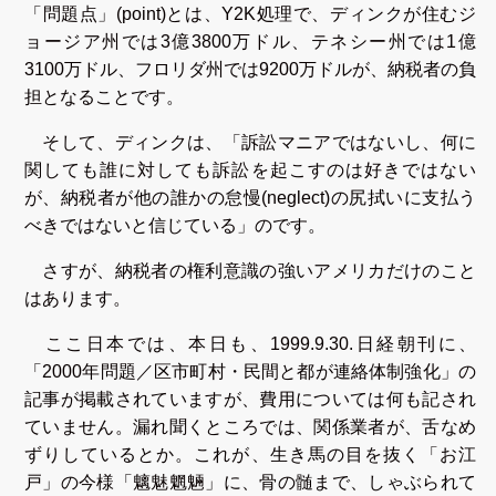
「問題点」(point)とは、Y2K処理で、ディンクが住むジ
ョージア州では3億3800万ドル、テネシー州では1億
3100万ドル、フロリダ州では9200万ドルが、納税者の負
担となることです。
そして、ディンクは、「訴訟マニアではないし、何に
関しても誰に対しても訴訟を起こすのは好きではない
が、納税者が他の誰かの怠慢(neglect)の尻拭いに支払う
べきではないと信じている」のです。
さすが、納税者の権利意識の強いアメリカだけのこと
はあります。
ここ日本では、本日も、1999.9.30.日経朝刊に、
「2000年問題／区市町村・民間と都が連絡体制強化」の
記事が掲載されていますが、費用については何も記され
ていません。漏れ聞くところでは、関係業者が、舌なめ
ずりしているとか。これが、生き馬の目を抜く「お江
戸」の今様「魑魅魍魎」に、骨の髄まで、しゃぶられて