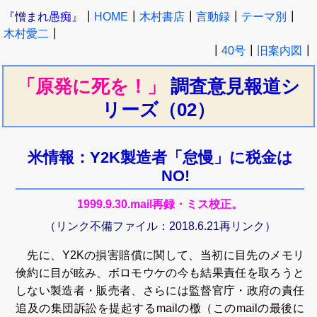
『憎まれ愚痴』
┃
HOME
┃
木村書店
┃
言動録
┃
テーマ別
┃
木村愛二
┃
┃
40号
┃
旧案内図
┃
「原発に死を！」
調査意見報道シ
リーズ
（02）
米情報：Y2K製造者「怠慢」に税金は
NO!
1999.9.30.mail再録・ミス校正。
（リンク不備ファイル：2018.6.21再リンク）
先に、Y2Kの損害賠償に関して、当初に目先のメモリ
倹約に目が眩み、ボロモウケの今も結果責任を取ろうと
しない製造者・販売者、さらには監督官庁・政府の責任
追及の集団訴訟を提起するmailの檄（このmailの最後に