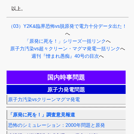
以上。
（03）Y2K&臨界恐怖vs脱原発で電力十分データ出た！
へ
「原発に死を！」シリーズ一括リンク
へ
原子力汚染vs超々クリーン・マグマ発電一括リンク
へ
週刊『憎まれ愚痴』40号の目次
へ
国内時事問題
原子力発電問題
原子力汚染vsクリーンマグマ発電
「原発に死を！」調査意見報道
恐怖のシミュレーション：2000年問題と原発