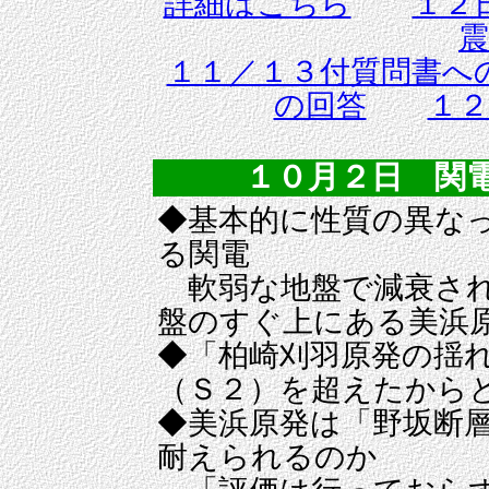
詳細はこちら
１２
震
１１／１３付質問書へ
の回答
１２
１０月２日 関
◆基本的に性質の異な
る関電
軟弱な地盤で減衰され
盤のすぐ上にある美浜
◆「柏崎刈羽原発の揺
（Ｓ２）を超えたから
◆美浜原発は「野坂断
耐えられるのか