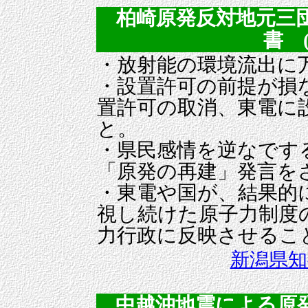
柏崎原発反対地元三
書 (2
・放射能の環境流出に
・設置許可の前提が損
置許可の取消、東電に
と。
・県民感情を逆なです
「原発の再建」発言を
・東電や国が、結果的
視し続けた原子力制度
力行政に反映させるこ
新潟県知
中越沖地震による原