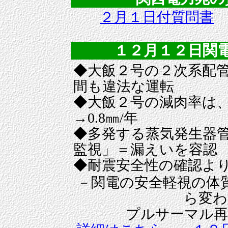
２月１日付質問書
１２月１２日関
◆大飯２号の２次系配
間も違法な運転
◆大飯２号の減肉率は、
→0.8㎜/年
◆多発する蒸気発生器
監視」＝漏えいを容認
◆耐震安全性の確認よ
－関電の安全軽視の体
ら変わ
プルサーマル再