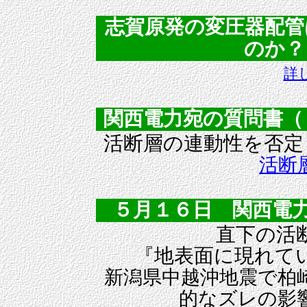
志賀原発の変圧器配管
のか？（
詳
関西電力宛の質問書（
活断層の連動性を否定
活断
５月１６日 関西電
直下の活
『地表面に現れて
新潟県中越沖地震で柏
的なズレの影