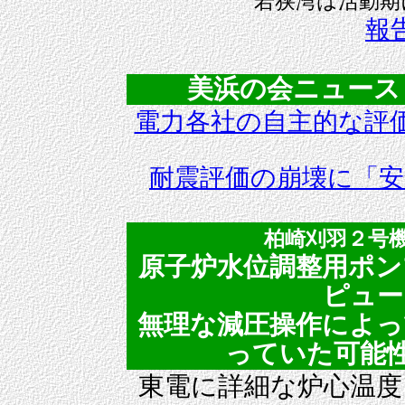
若狭湾は活動期
報
美浜の会ニュースＮｏ．
電力各社の自主的な評
耐震評価の崩壊に「安
柏崎刈羽２号
原子炉水位調整用ポン
ピュー
無理な減圧操作によっ
っていた可能性があ
東電に詳細な炉心温度