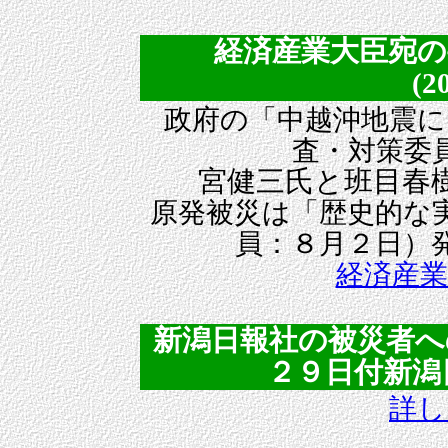
経済産業大臣宛
(2
政府の「中越沖地震に
査・対策委
宮健三氏と班目春
原発被災は「歴史的な
員：８月２日）
経済産業
新潟日報社の被災者へ
２９日付新潟日報
詳し