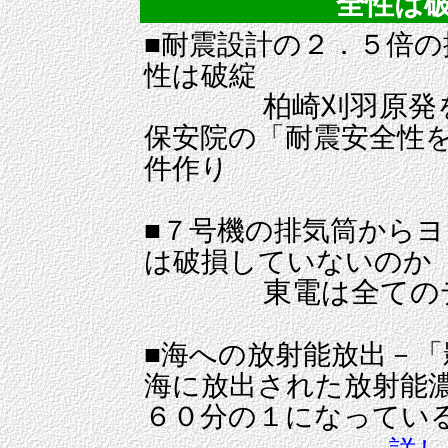
全性は破綻 
■耐震設計の２．５倍
性は破綻
柏崎刈羽原発
保安院の「耐震安全性
件作り
■７号機の排気筒から
は破損していないのか
東電は全ての
■海への放射能放出－
海に放出された放射能
６０分の１になってい