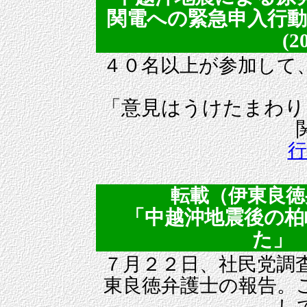
関電への緊急申入行動
(2
４０名以上が参加して
「意見はうけたまわり
行
転載（伊東良徳
「中越沖地震後の柏
た」
(
７月２２日、社民党調
東良徳弁護士の報告。
し