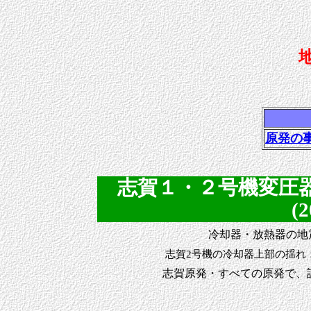
原発の
志賀１・２号機変圧
(2
冷却器・放熱器の地
志賀2号機の冷却器上部の揺れ：規格
志賀原発・すべての原発で、