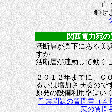
―――― 直下に
鎖せ
関西電力宛の
活断層が真下にある美
すか
活断層が連動して動く
２０１２年までに、Ｃ
るいは増加させるので
原発の設備利用率はい
耐震問題の質問書（４
策の質問