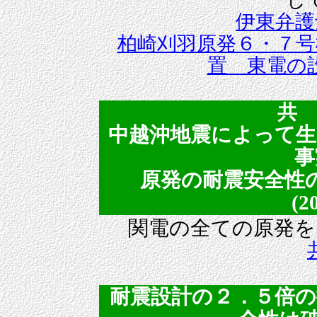
伊東弁護
柏崎刈羽原発６・７号
置 東電の
共 
中越沖地震によって生
事
原発の耐震安全性
(2
関電の全ての原発を
耐震設計の２．５倍の