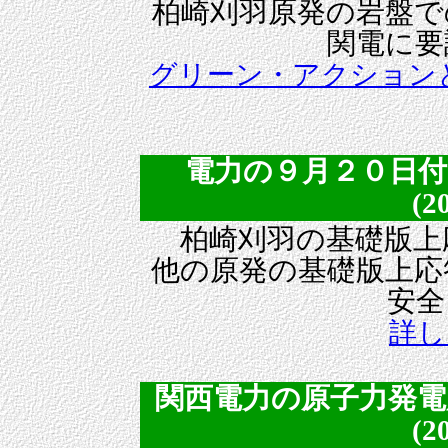
柏崎刈羽原発の岩盤で
関電に要
グリーン・アクション
電力の９月２０日付
(2
柏崎刈羽の基礎版上
他の原発の基礎版上応
安全
詳し
関西電力の原子力発電
(2