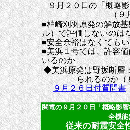
９月２０日の「概略影
（９
■柏崎刈羽原発の解放
ル）で評価しないのは
■安全余裕はなくても
■美浜１号では、許容
いるのか
◆美浜原発は野坂断層
られるのか（
９月２６日付質問書
関電の９月２０日「概略影響
全機能
従来の耐震安全