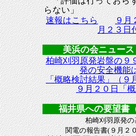
「評価は行っておらず
らない」
速報はこちら
９月
月２３日
美浜の会ニュースＮｏ．
柏崎刈羽原発岩盤の９
発の安全機能
「概略検討結果」（９
９月２０日「概
福井県への要望書（
柏崎刈羽原発の
関電の報告書(９月２