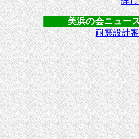
詳し
美浜の会ニュースＮｏ
耐震設計審