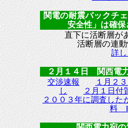
関電の耐震バックチェ
安全性」は確保
直下に活断層が
活断層の連動
詳し
２月１４日 関西電
交渉速報
１月２３
し
２月１日付
２００３年に調査した
料 P
関西電力宛の