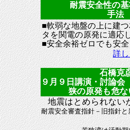
耐震安全性の基準
手法 (
■軟弱な地盤の上に建
タを関電の原発に適応
■安全余裕ゼロでも安
詳し
石橋克
９月９日講演・討論会
狭の原発も危ない」報
地震はとめられない
耐震安全審査指針－旧指針と