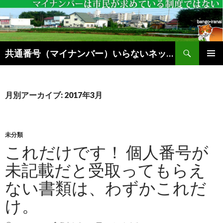
検
共通番号（マイナンバー）いらないネットブログ
索
コ
メインメ
ン
ニュー
テ
ン
月別アーカイブ: 2017年3月
ツ
へ
ス
キ
未分類
ッ
これだけです！ 個人番号が
プ
未記載だと受取ってもらえ
ない書類は、わずかこれだ
け。