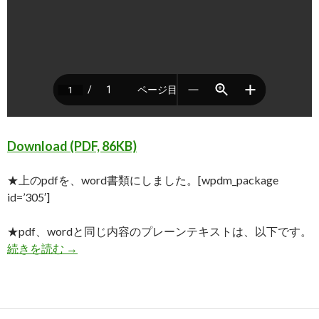
Download (PDF, 86KB)
★上のpdfを、word書類にしました。[wpdm_package
id=’305′]
★pdf、wordと同じ内容のプレーンテキストは、以下です。
これだけです！ 個人番号が未記載だと受取って
続きを読む
→