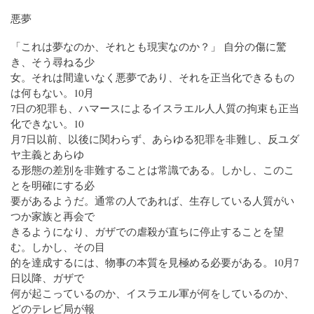
悪夢
「これは夢なのか、それとも現実なのか？」 自分の傷に驚
き、そう尋ねる少
女。それは間違いなく悪夢であり、それを正当化できるもの
は何もない。10月
7日の犯罪も、ハマースによるイスラエル人人質の拘束も正当
化できない。10
月7日以前、以後に関わらず、あらゆる犯罪を非難し、反ユダ
ヤ主義とあらゆ
る形態の差別を非難することは常識である。しかし、このこ
とを明確にする必
要があるようだ。通常の人であれば、生存している人質がい
つか家族と再会で
きるようになり、ガザでの虐殺が直ちに停止することを望
む。しかし、その目
的を達成するには、物事の本質を見極める必要がある。10月7
日以降、ガザで
何が起こっているのか、イスラエル軍が何をしているのか、
どのテレビ局が報