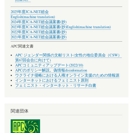
2025年度JCA-NET総会
English(machine translation)
2024年度JCA-NET総会議案書(抄)
2023年度JCA-NET総会議案書(抄)
English(machine translation)
2022年度JCA-NET総会議案書(抄)
2021年度JCA-NET総会議案書(抄)
APC関連文書
APC ジェンダー関係の文献リスト(女性の地位委員会（CSW）
第67回会合に向けて)
APCコミュニティアップデート(2022/10)
APCのポリシー解説。偽情報disinformation
ウクライナ侵略における人権オンライン支援のための情報源
インターネットにおけるフェミニスト原則
フェミニスト・インターネット・リサーチ白書
関連団体