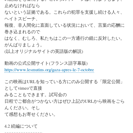
止めなければなら
ないという証拠である。これらの犯罪を支援し続ける人々、
ヘイトスピーチ、
報復、非人間化に直面している状況において、言葉の応酬に
巻き込まれるので
はなく、むしろ、私たちはこの一方通行の鏡に反対したい。
がんばりましょう。
(以上オリジナルサイトの英語版の解説)
動画の公式公開サイト(フランス語字幕版)
https://www.lesmutins.org/gaza-apres-le-7-octobre
この映画はURLを知っている方にのみ公開する「限定公開」
としてvimeoで直接
みることもできます。
試写会の
日程でご都合がつかない方はぜひ上記のURLから映画をごら
んください。そし
て感想もお寄せください。
4.2 続編について
~~~~~~~~~~~~~~~~