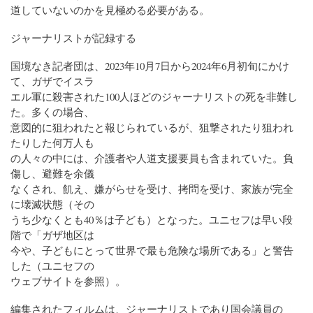
道していないのかを見極める必要がある。
ジャーナリストが記録する
国境なき記者団は、2023年10月7日から2024年6月初旬にかけ
て、ガザでイスラ
エル軍に殺害された100人ほどのジャーナリストの死を非難し
た。多くの場合、
意図的に狙われたと報じられているが、狙撃されたり狙われ
たりした何万人も
の人々の中には、介護者や人道支援要員も含まれていた。負
傷し、避難を余儀
なくされ、飢え、嫌がらせを受け、拷問を受け、家族が完全
に壊滅状態（その
うち少なくとも40％は子ども）となった。ユニセフは早い段
階で「ガザ地区は
今や、子どもにとって世界で最も危険な場所である」と警告
した（ユニセフの
ウェブサイトを参照）。
編集されたフィルムは、ジャーナリストであり国会議員の