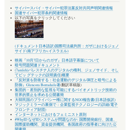
サイバースパイ・サイバー犯罪法案反対共同声明関連情報
国連サイバー犯罪条約関連情報
以下の写真をクリックしてください
(ドキュメント日本語訳)国際司法裁判所：ガザにおけるジェノ
サイド(南アフリカv.イスラエル)
映画『10月7日からのガザ』日本語字幕版について
暗号問題関連ドキュメント
(7amleh)パレスチナ人のデジタルの権利、ジェノサイド、そし
てビッ グテックの説明責任
|
概要
『反対派を防衛する：社会運動のデジタル弾圧と暗号による
防御』Glencora Borradaile著
(翻訳草稿版)
集団的・差別的な監視を可能にするバイオメトリック技術の
世界的禁止を求める公開書簡
大韓民国のプライバシー権に関するNGO報告書(日本語仮訳)
マジックミラーの裏側で：企業監視テクノロジーの詳細(電子
フロンティア財団)
インターネットにおけるフェミニスト原則
#WhyID なぜIDシステムが問題なのか: 国際開発銀行、国連、
国際援助機関、資金提供機関、各国政府の指導者に向けた公
開書簡。