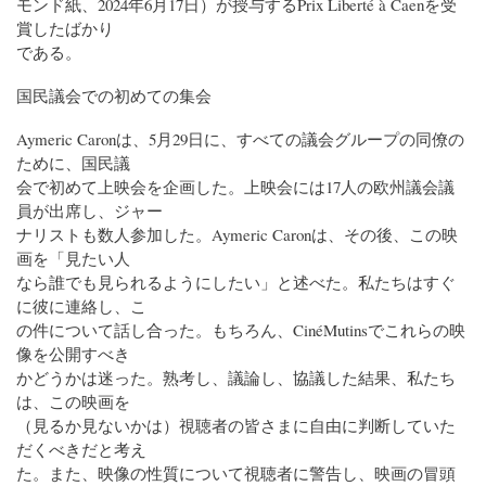
モンド紙、2024年6月17日）が授与するPrix Liberté à Caenを受
賞したばかり
である。
国民議会での初めての集会
Aymeric Caronは、5月29日に、すべての議会グループの同僚の
ために、国民議
会で初めて上映会を企画した。上映会には17人の欧州議会議
員が出席し、ジャー
ナリストも数人参加した。Aymeric Caronは、その後、この映
画を「見たい人
なら誰でも見られるようにしたい」と述べた。私たちはすぐ
に彼に連絡し、こ
の件について話し合った。もちろん、CinéMutinsでこれらの映
像を公開すべき
かどうかは迷った。熟考し、議論し、協議した結果、私たち
は、この映画を
（見るか見ないかは）視聴者の皆さまに自由に判断していた
だくべきだと考え
た。また、映像の性質について視聴者に警告し、映画の冒頭