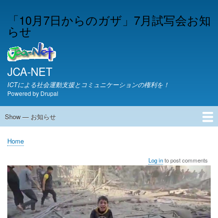
Skip
「10月7日からのガザ」7月試写会お知
to
らせ
main
content
JCA-NET
ICTによる社会運動支援とコミュニケーションの権利を！
Powered by
Drupal
Show — お知らせ
お
知
JCA-NETからのお知らせ
Home
ら
Breadcrumb
せ
Log in
to post comments