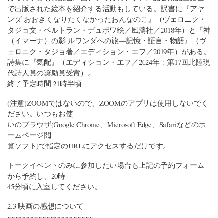
で出版された絵本を紹介する活動もしている。訳書に『アヤ
ンダ おおきくなりたくなかったおんなのこ』（ヴェロニク・
タジョ文・ベルトラン・デュボワ絵／風濤社／2018年）と『神
（イマーナ）の影 ルワンダへの旅―記憶・証言・物語』（ヴ
ェロニク・タジョ著／エディション・エフ／2019年）がある。
詩集に『気配』（エディション・エフ／2024年：第17回北陸現
代詩人賞の奨励賞受賞）。
終了予定時間 21時半頃
(注意)ZOOMではないので、ZOOMのアプリは使用しないでく
ださい。いつもお使
いのブラウザ(Google Chrome、Microsoft Edge、Safariなどのホ
ームページ閲
覧ソフト)で指定のURLにアクセスするだけです。
トークイベントのみに参加したい場合も上記の予約フォーム
から予約し、20時
45分頃に入室してください。
2.3 映画の感想について
~~~~~~~~~~~~~~~~~~~~~~