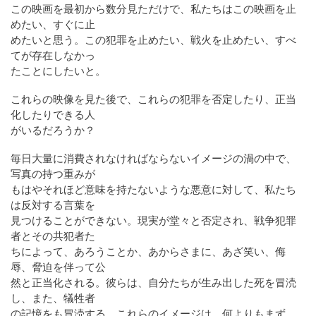
この映画を最初から数分見ただけで、私たちはこの映画を止
めたい、すぐに止
めたいと思う。この犯罪を止めたい、戦火を止めたい、すべ
てが存在しなかっ
たことにしたいと。
これらの映像を見た後で、これらの犯罪を否定したり、正当
化したりできる人
がいるだろうか？
毎日大量に消費されなければならないイメージの渦の中で、
写真の持つ重みが
もはやそれほど意味を持たないような悪意に対して、私たち
は反対する言葉を
見つけることができない。現実が堂々と否定され、戦争犯罪
者とその共犯者た
ちによって、あろうことか、あからさまに、あざ笑い、侮
辱、脅迫を伴って公
然と正当化される。彼らは、自分たちが生み出した死を冒涜
し、また、犠牲者
の記憶をも冒涜する。これらのイメージは、何よりもまず、