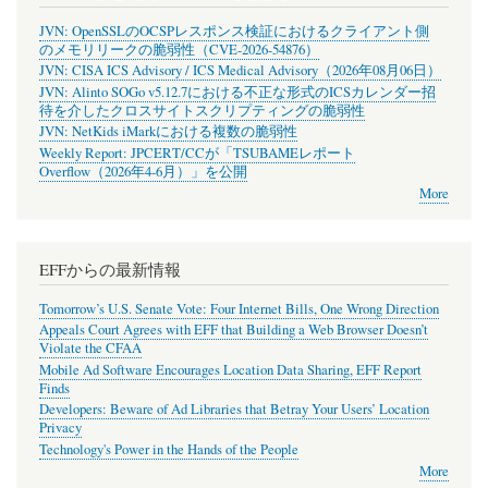
JVN: OpenSSLのOCSPレスポンス検証におけるクライアント側
のメモリリークの脆弱性（CVE-2026-54876）
JVN: CISA ICS Advisory / ICS Medical Advisory（2026年08月06日）
JVN: Alinto SOGo v5.12.7における不正な形式のICSカレンダー招
待を介したクロスサイトスクリプティングの脆弱性
JVN: NetKids iMarkにおける複数の脆弱性
Weekly Report: JPCERT/CCが「TSUBAMEレポート
Overflow（2026年4-6月）」を公開
More
EFFからの最新情報
Tomorrow’s U.S. Senate Vote: Four Internet Bills, One Wrong Direction
Appeals Court Agrees with EFF that Building a Web Browser Doesn’t
Violate the CFAA
Mobile Ad Software Encourages Location Data Sharing, EFF Report
Finds
Developers: Beware of Ad Libraries that Betray Your Users’ Location
Privacy
Technology's Power in the Hands of the People
More