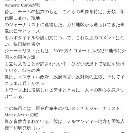
Aymeric Caronが監
督し、チームの協力のもと、これらの画像を特定、分類、年
代順に並べ、現地
のジャーナリストに連絡した。ガザ地区から送られてきた画
像の日付とソース
を示すタイトルや説明文について、これ以上のコメントはな
い。映画制作者や
ジャーナリストたちは、360平方キロメートルの犯罪地帯に外
国人の同僚が誰
も立ち入ることが許されない中、ひどい状況下で活動を続け
ている。彼らの映
像は、イスラエル政府、政府高官、反対派の主張、そしてイ
スラエル兵士がネッ
トワーク上に投稿したビデオとともに、人々の関心を惹きつ
けている。
この映画には、現在亡命中のパレスチナ人ジャーナリスト、
Motaz Azaizaの映
像が多数含まれている。彼は、ノルマンディー地方と国際人
権平和研究所（ル・