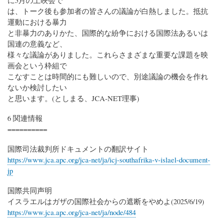
に5月の上映会で
は、トーク後も参加者の皆さんの議論が白熱しました。抵抗
運動における暴力
と非暴力のありかた、国際的な紛争における国際法あるいは
国連の意義など、
様々な議論がありました。これらさまざまな重要な課題を映
画会という枠組で
こなすことは時間的にも難しいので、別途議論の機会を作れ
ないか検討したい
と思います。(としまる、JCA-NET理事)
6 関連情報
==========
国際司法裁判所ドキュメントの翻訳サイト
https://www.jca.apc.org/jca-net/ja/icj-southafrika-v-islael-document-
jp
国際共同声明
イスラエルはガザの国際社会からの遮断をやめよ(2025/6/19)
https://www.jca.apc.org/jca-net/ja/node/484