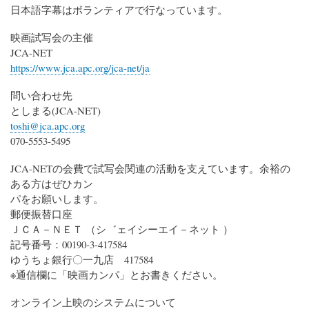
日本語字幕はボランティアで行なっています。
映画試写会の主催
JCA-NET
https://www.jca.apc.org/jca-net/ja
問い合わせ先
としまる(JCA-NET)
toshi@jca.apc.org
070-5553-5495
JCA-NETの会費で試写会関連の活動を支えています。余裕の
ある方はぜひカン
パをお願いします。
郵便振替口座
ＪＣＡ－ＮＥＴ （シ゛ェイシーエイ－ネット ）
記号番号：00190-3-417584
ゆうちょ銀行〇一九店 417584
※通信欄に「映画カンパ」とお書きください。
オンライン上映のシステムについて