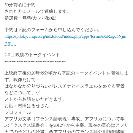
30分前頃に予約
された方にメールで連絡します。
参加費：無料(カンパ歓迎)
予約は下記のフォームから申し込んでください。
https://pilot.jca.apc.org/nextcloud/index.php/apps/forms/s/xRxgc5Njm
Arp…
2.2 上映後のトークイベント
~~~~~~~~~~~~~~~~~~~~~~~~~~
上映終了後の20時45分頃から下記のトークイベントを開催しま
す。映像だけで
はなかなか分りづらいパレスチナとイスラエルをめぐる背景
などについて、ゲ
ストからお話をいただきます。
お話：村田はるせさん
プロフィール
アフリカ文学（フランス語表現）専攻。アフリカについて学
ぶ「クスクス読書会」を2012年から主宰。現在の関心はアフリ
カでの子どもの読書。西アフリカのフランス語公用語圏諸国