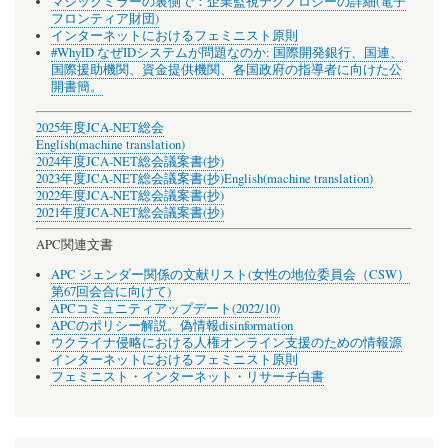
マジックミラーの裏側で：企業監視テクノロジーの詳細(電子
フロンティア財団)
インターネットにおけるフェミニスト原則
#WhyID なぜIDシステムが問題なのか: 国際開発銀行、国連、
国際援助機関、資金提供機関、各国政府の指導者に向けた公
開書簡。
2025年度JCA-NET総会
English(machine translation)
2024年度JCA-NET総会議案書(抄)
2023年度JCA-NET総会議案書(抄)
English(machine translation)
2022年度JCA-NET総会議案書(抄)
2021年度JCA-NET総会議案書(抄)
APC関連文書
APC ジェンダー関係の文献リスト(女性の地位委員会（CSW）
第67回会合に向けて)
APCコミュニティアップデート(2022/10)
APCのポリシー解説。偽情報disinformation
ウクライナ侵略における人権オンライン支援のための情報源
インターネットにおけるフェミニスト原則
フェミニスト・インターネット・リサーチ白書