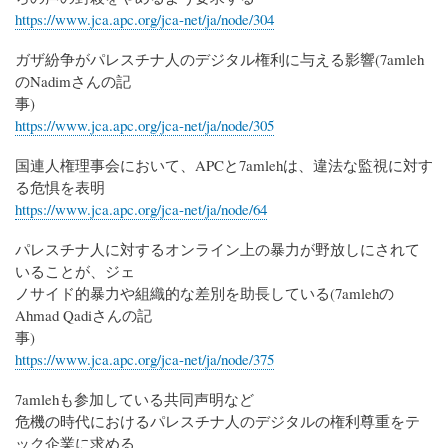
https://www.jca.apc.org/jca-net/ja/node/304
ガザ紛争がパレスチナ人のデジタル権利に与える影響(7amleh
のNadimさんの記
事)
https://www.jca.apc.org/jca-net/ja/node/305
国連人権理事会において、APCと7amlehは、違法な監視に対す
る危惧を表明
https://www.jca.apc.org/jca-net/ja/node/64
パレスチナ人に対するオンライン上の暴力が野放しにされて
いることが、ジェ
ノサイド的暴力や組織的な差別を助長している(7amlehの
Ahmad Qadiさんの記
事)
https://www.jca.apc.org/jca-net/ja/node/375
7amlehも参加している共同声明など
危機の時代におけるパレスチナ人のデジタルの権利尊重をテ
ック企業に求める