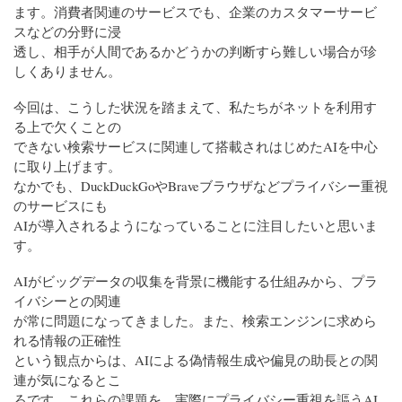
ます。消費者関連のサービスでも、企業のカスタマーサービ
スなどの分野に浸
透し、相手が人間であるかどうかの判断すら難しい場合が珍
しくありません。
今回は、こうした状況を踏まえて、私たちがネットを利用す
る上で欠くことの
できない検索サービスに関連して搭載されはじめたAIを中心
に取り上げます。
なかでも、DuckDuckGoやBraveブラウザなどプライバシー重視
のサービスにも
AIが導入されるようになっていることに注目したいと思いま
す。
AIがビッグデータの収集を背景に機能する仕組みから、プラ
イバシーとの関連
が常に問題になってきました。また、検索エンジンに求めら
れる情報の正確性
という観点からは、AIによる偽情報生成や偏見の助長との関
連が気になるとこ
ろです。これらの課題を、実際にプライバシー重視を謳うAI