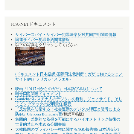
JCA-NETドキュメント
サイバースパイ・サイバー犯罪法案反対共同声明関連情報
国連サイバー犯罪条約関連情報
以下の写真をクリックしてください
(ドキュメント日本語訳)国際司法裁判所：ガザにおけるジェノ
サイド(南アフリカv.イスラエル)
映画『10月7日からのガザ』日本語字幕版について
暗号問題関連ドキュメント
(7amleh)パレスチナ人のデジタルの権利、ジェノサイド、そし
てビッ グテックの説明責任
|
概要
『反対派を防衛する：社会運動のデジタル弾圧と暗号による
防御』Glencora Borradaile著
(翻訳草稿版)
集団的・差別的な監視を可能にするバイオメトリック技術の
世界的禁止を求める公開書簡
大韓民国のプライバシー権に関するNGO報告書(日本語仮訳)