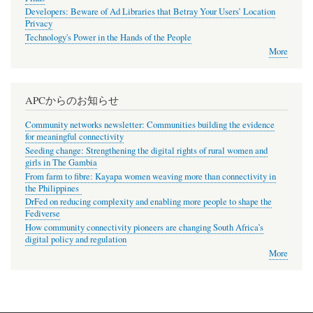
Developers: Beware of Ad Libraries that Betray Your Users’ Location
Privacy
Technology's Power in the Hands of the People
More
APCからのお知らせ
Community networks newsletter: Communities building the evidence
for meaningful connectivity
Seeding change: Strengthening the digital rights of rural women and
girls in The Gambia
From farm to fibre: Kayapa women weaving more than connectivity in
the Philippines
DrFed on reducing complexity and enabling more people to shape the
Fediverse
How community connectivity pioneers are changing South Africa’s
digital policy and regulation
More