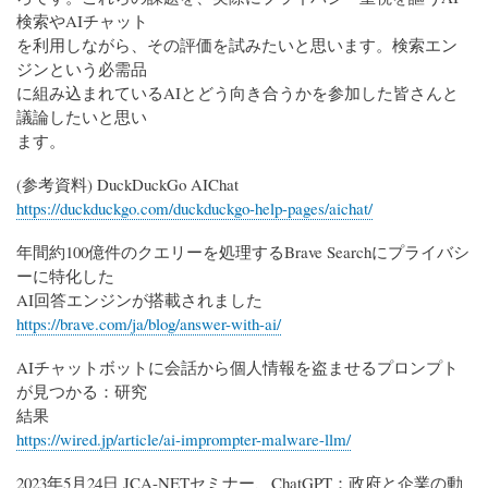
検索やAIチャット
を利用しながら、その評価を試みたいと思います。検索エン
ジンという必需品
に組み込まれているAIとどう向き合うかを参加した皆さんと
議論したいと思い
ます。
(参考資料) DuckDuckGo AIChat
https://duckduckgo.com/duckduckgo-help-pages/aichat/
年間約100億件のクエリーを処理するBrave Searchにプライバシ
ーに特化した
AI回答エンジンが搭載されました
https://brave.com/ja/blog/answer-with-ai/
AIチャットボットに会話から個人情報を盗ませるプロンプト
が見つかる：研究
結果
https://wired.jp/article/ai-imprompter-malware-llm/
2023年5月24日 JCA-NETセミナー、ChatGPT：政府と企業の動