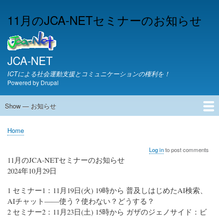
Skip
11月のJCA-NETセミナーのお知らせ
to
main
content
JCA-NET
ICTによる社会運動支援とコミュニケーションの権利を！
Powered by
Drupal
Show — お知らせ
お
知
JCA-NETからのお知らせ
Home
ら
Breadcrumb
せ
Log in
to post comments
11月のJCA-NETセミナーのお知らせ
2024年10月29日
1 セミナー1：11月19日(火) 19時から 普及しはじめたAI検索、
AIチャット――使う？使わない？どうする？
2 セミナー2：11月23日(土) 15時から ガザのジェノサイド：ビ