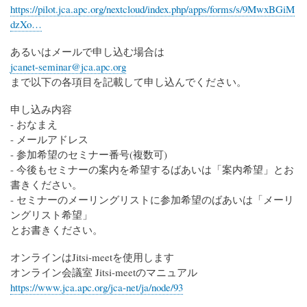
https://pilot.jca.apc.org/nextcloud/index.php/apps/forms/s/9MwxBGiM
dzXo…
あるいはメールで申し込む場合は
jcanet-seminar@jca.apc.org
まで以下の各項目を記載して申し込んでください。
申し込み内容
- おなまえ
- メールアドレス
- 参加希望のセミナー番号(複数可)
- 今後もセミナーの案内を希望するばあいは「案内希望」とお
書きください。
- セミナーのメーリングリストに参加希望のばあいは「メーリ
ングリスト希望」
とお書きください。
オンラインはJitsi-meetを使用します
オンライン会議室 Jitsi-meetのマニュアル
https://www.jca.apc.org/jca-net/ja/node/93