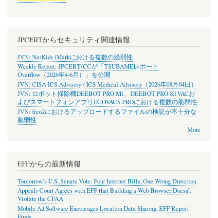
JPCERTからセキュリティ関連情報
JVN: NetKids iMarkにおける複数の脆弱性
Weekly Report: JPCERT/CCが「TSUBAMEレポート
Overflow（2026年4-6月）」を公開
JVN: CISA ICS Advisory / ICS Medical Advisory（2026年08月04日）
JVN: ロボット掃除機DEEBOT PRO M1、DEEBOT PRO K1VACお
よびスマートフォンアプリECOVACS PROにおける複数の脆弱性
JVN: freo2におけるアップロードするファイルの検証が不十分な
脆弱性
More
EFFからの最新情報
Tomorrow’s U.S. Senate Vote: Four Internet Bills, One Wrong Direction
Appeals Court Agrees with EFF that Building a Web Browser Doesn’t
Violate the CFAA
Mobile Ad Software Encourages Location Data Sharing, EFF Report
Finds