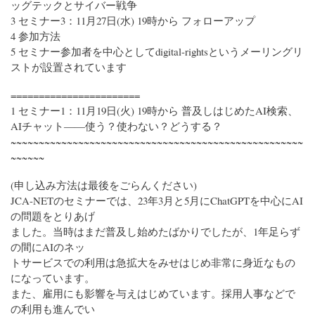
ッグテックとサイバー戦争
3 セミナー3：11月27日(水) 19時から フォローアップ
4 参加方法
5 セミナー参加者を中心としてdigital-rightsというメーリングリ
ストが設置されています
=======================
1 セミナー1：11月19日(火) 19時から 普及しはじめたAI検索、
AIチャット――使う？使わない？どうする？
~~~~~~~~~~~~~~~~~~~~~~~~~~~~~~~~~~~~~~~~~~~~~~~~~~~~
~~~~~~
(申し込み方法は最後をごらんください)
JCA-NETのセミナーでは、23年3月と5月にChatGPTを中心にAI
の問題をとりあげ
ました。当時はまだ普及し始めたばかりでしたが、1年足らず
の間にAIのネッ
トサービスでの利用は急拡大をみせはじめ非常に身近なもの
になっています。
また、雇用にも影響を与えはじめています。採用人事などで
の利用も進んでい