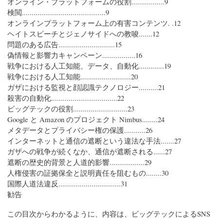
オンライン・プラットフォームの役割.................9
検閲...........................................9
オンラインプラットフォーム上の有害コンテンツ. .12
ヘイトスピーチとジェノサイドへの教唆.......12
問題のある広告.............................15
偽情報と影響力キャンペーン.................16
戦争における人工知能、データ、自動化.............19
戦争における人工知能..........................20
ガザにおける監視と顔認識テクノロジー..........21
殺害の自動化..................................22
ビッグテックの役割............................23
Google と Amazon のプロジェクト Nimbus........24
メタデータとプライバシー権の保護...........26
インターネットと通信の遮断という違法な手法.......27
ガザへの戦争が続くなか、通信が遮断される......27
遮断の歴史的背景と人道的影響..................29
人権侵害の証拠保全と説明責任を阻むもの........30
国際人道法違反................................31
勧告
この目次からわかるように、内容は、ビッグテックによるSNS