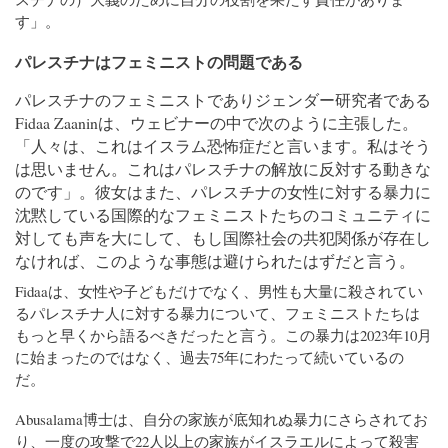
す」。
パレスチナはフェミニストの問題である
パレスチナのフェミニストでありジェンダー研究者である
Fidaa Zaaninは、ウェビナーの中で次のように主張した。
「人々は、これはイスラム恐怖症だと言います。私はそう
は思いません。これはパレスチナの解放に反対する動きな
のです」。彼女はまた、パレスチナの女性に対する暴力に
沈黙している国際的なフェミニストたちのコミュニティに
対しても声を大にして、もし国際社会の共犯関係が存在し
なければ、このような事態は避けられたはずだと言う。
Fidaaは、女性や子どもだけでなく、男性も大量に殺されてい
るパレスチナ人に対する暴力について、フェミニストたちは
もっと早くから語るべきだったと言う。この暴力は2023年10月
に始まったのではなく、過去75年にわたって続いているの
だ。
Abusalama博士は、自分の家族が底知れぬ暴力にさらされてお
り、一度の攻撃で22人以上の家族がイスラエルによって殺害