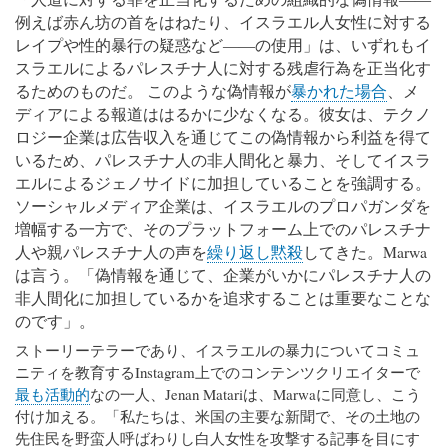
例えば赤ん坊の首をはねたり、イスラエル人女性に対する
レイプや性的暴行の疑惑など――の使用」は、いずれもイ
スラエルによるパレスチナ人に対する残虐行為を正当化す
るためのものだ。 このような偽情報が
暴かれた場合
、メ
ディアによる報道ははるかに少なくなる。彼女は、テクノ
ロジー企業は広告収入を通じてこの偽情報から利益を得て
いるため、パレスチナ人の非人間化と暴力、そしてイスラ
エルによるジェノサイドに加担していることを強調する。
ソーシャルメディア企業は、イスラエルのプロパガンダを
増幅する一方で、そのプラットフォーム上でのパレスチナ
人や親パレスチナ人の声を
繰り返し黙殺
してきた。Marwa
は言う。「偽情報を通じて、企業がいかにパレスチナ人の
非人間化に加担しているかを追求することは重要なことな
のです」。
ストーリーテラーであり、イスラエルの暴力についてコミュ
ニティを教育するInstagram上でのコンテンツクリエイターで
最も活動的
なの一人、Jenan Matariは、Marwaに同意し、こう
付け加える。「私たちは、米国の主要な新聞で、その土地の
先住民を野蛮人呼ばわりし白人女性を攻撃する記事を目にす