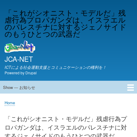
Skip
「これがシオニスト・モデルだ」残
to
虐行為プロパガンダは、イスラエル
main
content
のパレスチナに対するジェノサイド
のもうひとつの武器だ
JCA-NET
ICTによる社会運動支援とコミュニケーションの権利を！
Powered by
Drupal
Show — お知らせ
お
知
JCA-NETからのお知らせ
Home
ら
Breadcrumb
せ
「これがシオニスト・モデルだ」残虐行為プ
ロパガンダは、イスラエルのパレスチナに対
するジェノサイドのもうひとつの武器だ