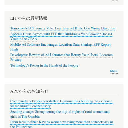
EFFからの最新情報
Tomorrow’s U.S. Senate Vote: Four Internet Bills, One Wrong Direction
Appeals Court Agrees with EFF that Building a Web Browser Doesn’t
Violate the CFAA
Mobile Ad Software Encourages Location Data Sharing, EFF Report
Finds
Developers: Beware of Ad Libraries that Betray Your Users’ Location
Privacy
Technology's Power in the Hands of the People
More
APCからのお知らせ
Community networks newsletter: Communities building the evidence
for meaningful connectivity
Seeding change: Strengthening the digital rights of rural women and
girls in The Gambia
From farm to fibre: Kayapa women weaving more than connectivity in
the Philippines