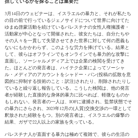
担しているかを探ることは重要だ
3月14日のウェビナーは、イスラエルの暴力と、それが私たち
の目の前で行っているジェノサイドについて世界に向けてた
ゆまぬ啓蒙活動を続けているパレスチナの女性人権擁護者・
活動家が中心となって開催された。彼女たちは、自分たちや
その人々を一貫して失望させてきた世界に対して何の恩義も
ないにもかかわらず、このような労力を捧げている。結果と
して、彼らはオフラインでもオンラインでも暴力的な攻撃に
直面し、ソーシャルメディア上では企業の検閲を受けてき
た。ほとんどの発言者は、ハイテク企業によってソーシャ
ル・メディアのアカウントをシャドー・バン[投稿の拡散を意
図的に抑制する技術のこと：訳注]されたり、削除されたりし
ていると繰り返し報告している。こうした検閲は、他の発言
者が経験した直接的な身体的暴力に比べれば、軽微なものか
もしれない。発言者の一人は、IOFに逮捕され、監禁状態でそ
の暴力にさらされ、2023年12月の[人質]交換交渉の一環として
釈放された経験をもつ。別の発言者は、イスラエルの爆撃の
結果、ガザで22人以上の家族を失っている。
パレスチナ人が直面する暴力は極めて複雑で、彼らの生活の