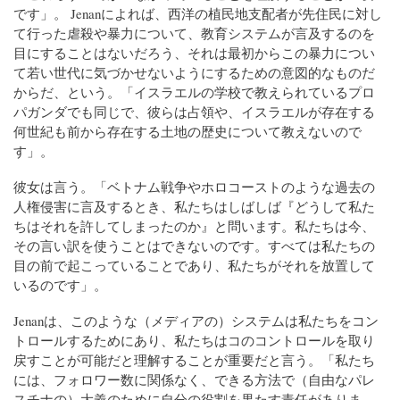
です」。 Jenanによれば、西洋の植民地支配者が先住民に対し
て行った虐殺や暴力について、教育システムが言及するのを
目にすることはないだろう、それは最初からこの暴力につい
て若い世代に気づかせないようにするための意図的なものだ
からだ、という。「イスラエルの学校で教えられているプロ
パガンダでも同じで、彼らは占領や、イスラエルが存在する
何世紀も前から存在する土地の歴史について教えないので
す」。
彼女は言う。「ベトナム戦争やホロコーストのような過去の
人権侵害に言及するとき、私たちはしばしば『どうして私た
ちはそれを許してしまったのか』と問います。私たちは今、
その言い訳を使うことはできないのです。すべては私たちの
目の前で起こっていることであり、私たちがそれを放置して
いるのです」。
Jenanは、このような（メディアの）システムは私たちをコン
トロールするためにあり、私たちはコのコントロールを取り
戻すことが可能だと理解することが重要だと言う。「私たち
には、フォロワー数に関係なく、できる方法で（自由なパレ
スチナの）大義のために自分の役割を果たす責任がありま