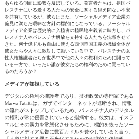
あらゆる側面に影響を及ぼしている。発言者たちは、祖国パ
レスチナにいる愛する人たちの安全に関する絶え間ない不安
を共有しているが、彼らはまた、ソーシャルメディア企業の
偏見に満ちた曖昧な方針の標的にもなっている。ソーシャル
メディア企業は歴史的に入植者の植民地主義者に味方し、パ
レスチナ人やパレスチナ解放を支持する人たちを沈黙させて
きた。何十億ドルも自由に使える西側帝国主義の機械全体が
彼女たちや人々に敵対して動いている中で、パレスチナの女
性人権擁護者たちが世界中で他の人々の権利のために闘って
いる一方で、いったい誰が彼女たちの権利のために闘ってい
るのだろうか？
メディアが加担している
デジタルの権利の擁護者であり、技術政策の専門家である
Marwa Fataftaは、ガザでインターネットが遮断され、情報
の流れがストップしているため、パレスチナ人のデジタル
の権利が常に侵害されていると指摘する。彼女は、イスラ
エルはその暴力を常態化させるために、標的を絞ったソー
シャルメディア広告に数百万ドルを費やしていると言う。
「人道に対する罪を正当化するための組織的な偽情報――