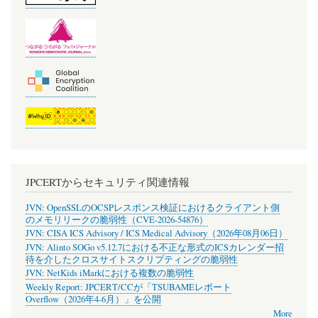
JPCERTからセキュリティ関連情報
JVN: OpenSSLのOCSPレスポンス検証におけるクライアント側
のメモリリークの脆弱性（CVE-2026-54876）
JVN: CISA ICS Advisory / ICS Medical Advisory（2026年08月06日）
JVN: Alinto SOGo v5.12.7における不正な形式のICSカレンダー招
待を介したクロスサイトスクリプティングの脆弱性
JVN: NetKids iMarkにおける複数の脆弱性
Weekly Report: JPCERT/CCが「TSUBAMEレポート
Overflow（2026年4-6月）」を公開
More