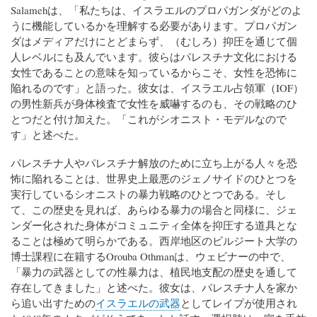
Salamehは、「私たちは、イスラエルのプロパガンダがどのよ
うに機能しているかを理解する必要があります。プロパガン
ダはメディアだけにとどまらず、（むしろ）抑圧を通じて個
人レベルにも及んでいます。彼らはパレスチナ文化における
女性であることの意味を知っているからこそ、女性を恐怖に
陥れるのです」と語った。彼女は、イスラエル占領軍（IOF）
の男性新兵が身体検査で女性を威嚇するのも、その戦略のひ
とつだと付け加えた。「これがシオニスト・モデルなので
す」と述べた。
パレスチナ人やパレスチナ解放のために立ち上がる人々を恐
怖に陥れることは、世界史上最悪のジェノサイドのひとつを
実行しているシオニストの暴力戦略のひとつである。そし
て、この歴史を見れば、あらゆる暴力の場合と同様に、ジェ
ンダー化された身体がコミュニティ全体を抑圧する道具とな
ることは極めて明らかである。西岸地区のビルジート大学の
博士課程に在籍するOrouba Othmanは、ウェビナーの中で、
「暴力の武器としての性暴力は、植民地支配の歴史を通して
存在してきました」と述べた。彼女は、パレスチナ人を家か
ら追い出すための
イスラエルの武器
としてレイプが使用され