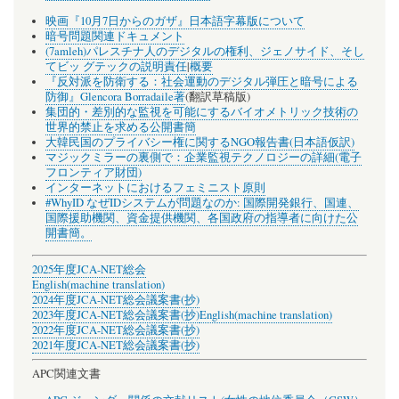
映画『10月7日からのガザ』日本語字幕版について
暗号問題関連ドキュメント
(7amleh)パレスチナ人のデジタルの権利、ジェノサイド、そし
てビッ グテックの説明責任
|
概要
『反対派を防衛する：社会運動のデジタル弾圧と暗号による
防御』Glencora Borradaile著
(翻訳草稿版)
集団的・差別的な監視を可能にするバイオメトリック技術の
世界的禁止を求める公開書簡
大韓民国のプライバシー権に関するNGO報告書(日本語仮訳)
マジックミラーの裏側で：企業監視テクノロジーの詳細(電子
フロンティア財団)
インターネットにおけるフェミニスト原則
#WhyID なぜIDシステムが問題なのか: 国際開発銀行、国連、
国際援助機関、資金提供機関、各国政府の指導者に向けた公
開書簡。
2025年度JCA-NET総会
English(machine translation)
2024年度JCA-NET総会議案書(抄)
2023年度JCA-NET総会議案書(抄)
English(machine translation)
2022年度JCA-NET総会議案書(抄)
2021年度JCA-NET総会議案書(抄)
APC関連文書