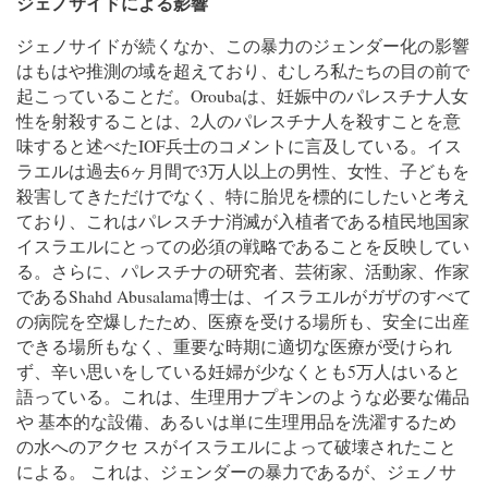
ジェノサイドによる影響
ジェノサイドが続くなか、この暴力のジェンダー化の影響
はもはや推測の域を超えており、むしろ私たちの目の前で
起こっていることだ。Oroubaは、妊娠中のパレスチナ人女
性を射殺することは、2人のパレスチナ人を殺すことを意
味すると述べたIOF兵士のコメントに言及している。イス
ラエルは過去6ヶ月間で3万人以上の男性、女性、子どもを
殺害してきただけでなく、特に胎児を標的にしたいと考え
ており、これはパレスチナ消滅が入植者である植民地国家
イスラエルにとっての必須の戦略であることを反映してい
る。さらに、パレスチナの研究者、芸術家、活動家、作家
であるShahd Abusalama博士は、イスラエルがガザのすべて
の病院を空爆したため、医療を受ける場所も、安全に出産
できる場所もなく、重要な時期に適切な医療が受けられ
ず、辛い思いをしている妊婦が少なくとも5万人はいると
語っている。これは、生理用ナプキンのような必要な備品
や 基本的な設備、あるいは単に生理用品を洗濯するため
の水へのアクセ スがイスラエルによって破壊されたこと
による。 これは、ジェンダーの暴力であるが、ジェノサ