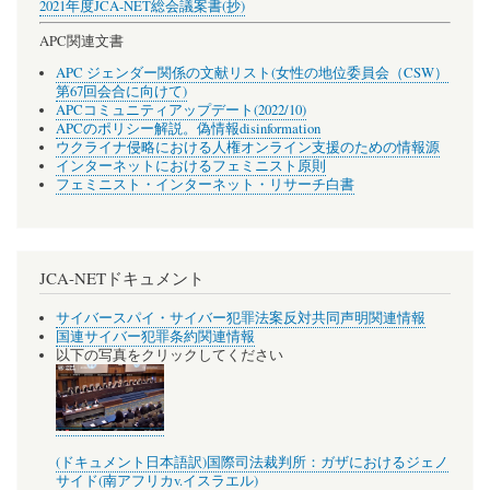
2021年度JCA-NET総会議案書(抄)
APC関連文書
APC ジェンダー関係の文献リスト(女性の地位委員会（CSW）
第67回会合に向けて)
APCコミュニティアップデート(2022/10)
APCのポリシー解説。偽情報disinformation
ウクライナ侵略における人権オンライン支援のための情報源
インターネットにおけるフェミニスト原則
フェミニスト・インターネット・リサーチ白書
JCA-NETドキュメント
サイバースパイ・サイバー犯罪法案反対共同声明関連情報
国連サイバー犯罪条約関連情報
以下の写真をクリックしてください
(ドキュメント日本語訳)国際司法裁判所：ガザにおけるジェノ
サイド(南アフリカv.イスラエル)