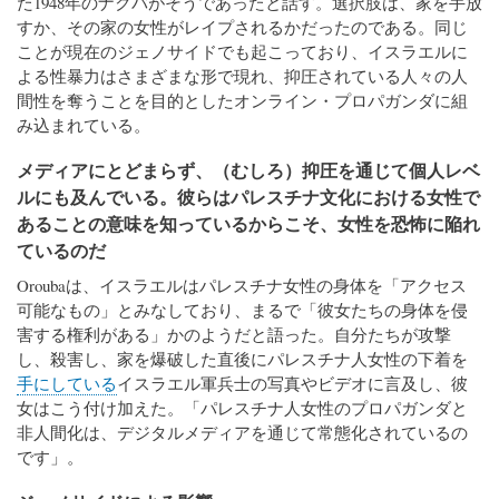
た1948年のナクバがそうであったと話す。選択肢は、家を手放
すか、その家の女性がレイプされるかだったのである。同じ
ことが現在のジェノサイドでも起こっており、イスラエルに
よる性暴力はさまざまな形で現れ、抑圧されている人々の人
間性を奪うことを目的としたオンライン・プロパガンダに組
み込まれている。
メディアにとどまらず、（むしろ）抑圧を通じて個人レベ
ルにも及んでいる。彼らはパレスチナ文化における女性で
あることの意味を知っているからこそ、女性を恐怖に陥れ
ているのだ
Oroubaは、イスラエルはパレスチナ女性の身体を「アクセス
可能なもの」とみなしており、まるで「彼女たちの身体を侵
害する権利がある」かのようだと語った。自分たちが攻撃
し、殺害し、家を爆破した直後にパレスチナ人女性の下着を
手にしている
イスラエル軍兵士の写真やビデオに言及し、彼
女はこう付け加えた。「パレスチナ人女性のプロパガンダと
非人間化は、デジタルメディアを通じて常態化されているの
です」。