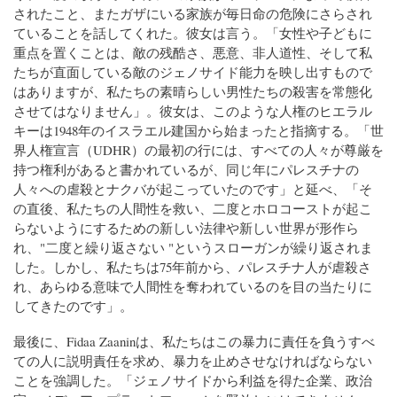
されたこと、またガザにいる家族が毎日命の危険にさらされ
ていることを話してくれた。彼女は言う。「女性や子どもに
重点を置くことは、敵の残酷さ、悪意、非人道性、そして私
たちが直面している敵のジェノサイド能力を映し出すもので
はありますが、私たちの素晴らしい男性たちの殺害を常態化
させてはなりません」。彼女は、このような人権のヒエラル
キーは1948年のイスラエル建国から始まったと指摘する。「世
界人権宣言（UDHR）の最初の行には、すべての人々が尊厳を
持つ権利があると書かれているが、同じ年にパレスチナの
人々への虐殺とナクバが起こっていたのです」と延べ、「そ
の直後、私たちの人間性を救い、二度とホロコーストが起こ
らないようにするための新しい法律や新しい世界が形作ら
れ、"二度と繰り返さない "というスローガンが繰り返されま
した。しかし、私たちは75年前から、パレスチナ人が虐殺さ
れ、あらゆる意味で人間性を奪われているのを目の当たりに
してきたのです」。
最後に、Fidaa Zaaninは、私たちはこの暴力に責任を負うすべ
ての人に説明責任を求め、暴力を止めさせなければならない
ことを強調した。「ジェノサイドから利益を得た企業、政治