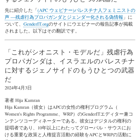
先に紹介した「
(APC ウェビナー)パレスチナ人フェミニストの
声 ―残虐行為プロパガンダとジェンダー化される偽情報
」に
ついて、
GenderIT.org
のサイトにウエビナーの報告記事が掲載
されました。以下はその翻訳です。
「これがシオニスト・モデルだ」残虐行為
プロパガンダは、イスラエルのパレスチナ
に対するジェノサイドのもうひとつの武器
だ
2024年4月3日
著者 Hija Kamran
Hija Kamran（彼女）はAPCの女性の権利プログラム（
Women's Rights Programme、WRP）のGenderITエディター兼コ
ンテンツコーディネーターである。彼女はデジタルの権利の
提唱者であり、10年以上にわたってグローバル・サウスにお
ける重要な政策と人権提言活動の経験をAPCとWRPの活動に