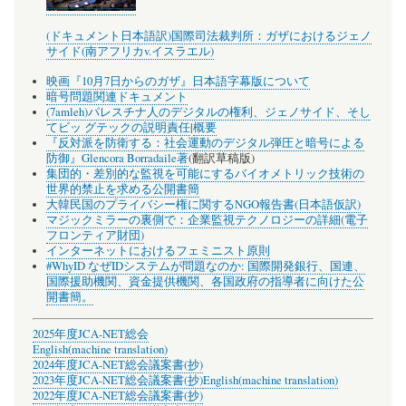
(ドキュメント日本語訳)国際司法裁判所：ガザにおけるジェノ
サイド(南アフリカv.イスラエル)
映画『10月7日からのガザ』日本語字幕版について
暗号問題関連ドキュメント
(7amleh)パレスチナ人のデジタルの権利、ジェノサイド、そし
てビッ グテックの説明責任
|
概要
『反対派を防衛する：社会運動のデジタル弾圧と暗号による
防御』Glencora Borradaile著
(翻訳草稿版)
集団的・差別的な監視を可能にするバイオメトリック技術の
世界的禁止を求める公開書簡
大韓民国のプライバシー権に関するNGO報告書(日本語仮訳)
マジックミラーの裏側で：企業監視テクノロジーの詳細(電子
フロンティア財団)
インターネットにおけるフェミニスト原則
#WhyID なぜIDシステムが問題なのか: 国際開発銀行、国連、
国際援助機関、資金提供機関、各国政府の指導者に向けた公
開書簡。
2025年度JCA-NET総会
English(machine translation)
2024年度JCA-NET総会議案書(抄)
2023年度JCA-NET総会議案書(抄)
English(machine translation)
2022年度JCA-NET総会議案書(抄)