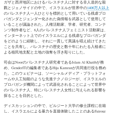
ガザと西岸地区におけるパレスチナ人に対する非人道的な殺
戮とジェノサイドの中で、イスラエルが世界中の
1400万人以上
のパレスチナ人一人ひとりを標的として用いている残虐プロ
パガンダとジェンダー化された偽情報を武器として使用して
いることが議論された。人権活動家、学者、研究者、コンテ
ンツ制作者など、6人のパレスチナ人フェミニスト活動家は、
インターネット上でのイスラエルによる残虐なプロパガンダ
をどのように経験し、それに一貫して異議を唱え続けてきた
ことを共有し、パレスチナの歴史と数十年にわたる入植者に
よる植民地支配と土地の強奪を浮き彫りにした。
司会はNoorのパレスチナ人研究者であるIslam Al Khatibが務
め、GenderITの編集者であるHija Kamranが共同進行役を務め
た。このウェビナーは、ソーシャルメディア・プラットフォ
ームや人工知能のような先進テクノロジーが、イスラエルの
プロパガンダ機関によって武器化されることによって世界中
のパレスチナ人、特にパレスチナ人女性に与えられる影響を
探ることを目的とした。
ディスカッションの中で、ビルジート大学の修士課程に在籍
し、イスラエルによる暴力を直接体験したことのあるFairouz