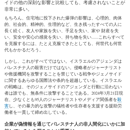
イドの他の深刻な影響と比較しても、考慮されないことが
非常に多い。
もちろん、住宅地に投下された爆弾の影響は、心理的、肉体
的、社会的、精神的、生理的など、生き残ったすべての人に
長く続く。友人や家族を失い、手足を失い、家や 財産を失
い、安全や安心の感覚を失い、持ち物を失い......これらすべて
を克服するには、たとえ克服できたとしても、何世代も何世
代もかかるだろう。
しかし、これがすべてではない。イスラエルのアジェンダは
パレスチナ人の殺害だけではない。侵略者がジャーナリスト
や救援機関を攻撃することを禁じている戦争やジェノサイド
に関するあらゆる国際法や条約を超越している。イスラエル
の戦略は、そのジェノサイドのアジェンダと行動に沿わない
者は誰でも、無条件に攻撃することである。2024年3月21日現
在、少なくとも95人のジャーナリストやメディア関係者を
殺
害
し、その暴力的な攻撃の犠牲者や生存者を支援する援助労
働者を一貫して締め出している。
企業が偽情報を通じてパレスチナ人の非人間化にいかに加