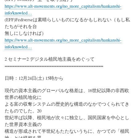
https://www.alt-movements.org/no_more_capitalism/hankanshi-
info/knowled…
(EFF)Fediverseは素晴らしいものになるかもしれない（もし私
たちがそれを台
無しにしなければ）
https://www.alt-movements.org/no_more_capitalism/hankanshi-
info/knowled…
2 セミナー2 デジタル植民地主義をめぐって
========================================
日時：12月24日(土) 15時から
現代の資本主義のグローバルな格差は、16世紀以降の非西欧
世界の植民地化に
よる富の収奪システムの歴史的な構造のなかでつくられてき
たものでした。20
世紀半ば以降、植民地が次々に独立し、国民国家を中心とし
た世界資本主義の
構造が形成されて半世紀もたたないうちに、かつての「植民
地」とは様相を異