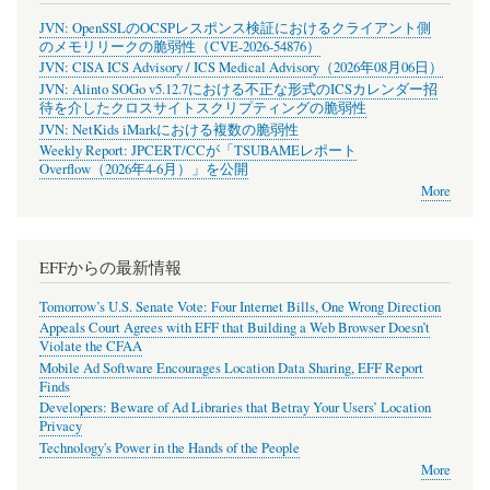
JVN: OpenSSLのOCSPレスポンス検証におけるクライアント側
のメモリリークの脆弱性（CVE-2026-54876）
JVN: CISA ICS Advisory / ICS Medical Advisory（2026年08月06日）
JVN: Alinto SOGo v5.12.7における不正な形式のICSカレンダー招
待を介したクロスサイトスクリプティングの脆弱性
JVN: NetKids iMarkにおける複数の脆弱性
Weekly Report: JPCERT/CCが「TSUBAMEレポート
Overflow（2026年4-6月）」を公開
More
EFFからの最新情報
Tomorrow’s U.S. Senate Vote: Four Internet Bills, One Wrong Direction
Appeals Court Agrees with EFF that Building a Web Browser Doesn’t
Violate the CFAA
Mobile Ad Software Encourages Location Data Sharing, EFF Report
Finds
Developers: Beware of Ad Libraries that Betray Your Users’ Location
Privacy
Technology's Power in the Hands of the People
More