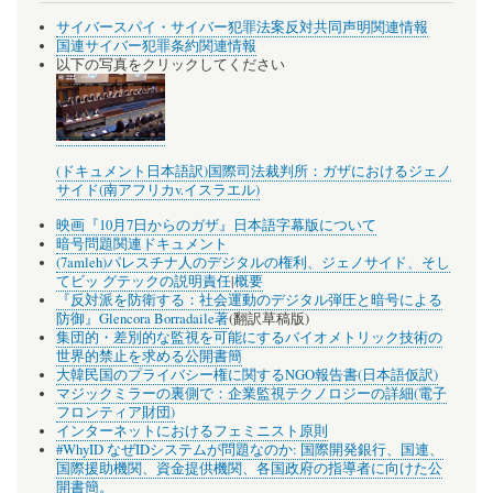
サイバースパイ・サイバー犯罪法案反対共同声明関連情報
国連サイバー犯罪条約関連情報
以下の写真をクリックしてください
(ドキュメント日本語訳)国際司法裁判所：ガザにおけるジェノ
サイド(南アフリカv.イスラエル)
映画『10月7日からのガザ』日本語字幕版について
暗号問題関連ドキュメント
(7amleh)パレスチナ人のデジタルの権利、ジェノサイド、そし
てビッ グテックの説明責任
|
概要
『反対派を防衛する：社会運動のデジタル弾圧と暗号による
防御』Glencora Borradaile著
(翻訳草稿版)
集団的・差別的な監視を可能にするバイオメトリック技術の
世界的禁止を求める公開書簡
大韓民国のプライバシー権に関するNGO報告書(日本語仮訳)
マジックミラーの裏側で：企業監視テクノロジーの詳細(電子
フロンティア財団)
インターネットにおけるフェミニスト原則
#WhyID なぜIDシステムが問題なのか: 国際開発銀行、国連、
国際援助機関、資金提供機関、各国政府の指導者に向けた公
開書簡。