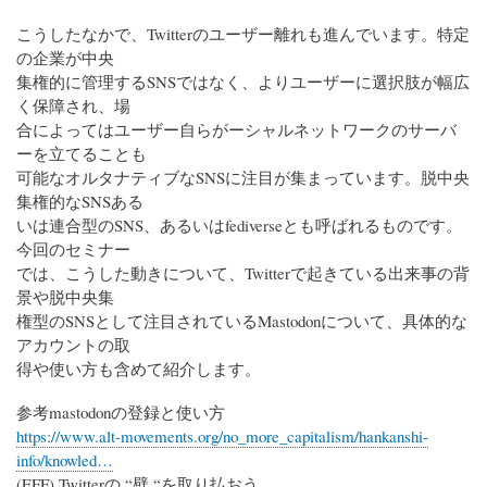
こうしたなかで、Twitterのユーザー離れも進んでいます。特定
の企業が中央
集権的に管理するSNSではなく、よりユーザーに選択肢が幅広
く保障され、場
合によってはユーザー自らがーシャルネットワークのサーバ
ーを立てることも
可能なオルタナティブなSNSに注目が集まっています。脱中央
集権的なSNSある
いは連合型のSNS、あるいはfediverseとも呼ばれるものです。
今回のセミナー
では、こうした動きについて、Twitterで起きている出来事の背
景や脱中央集
権型のSNSとして注目されているMastodonについて、具体的な
アカウントの取
得や使い方も含めて紹介します。
参考mastodonの登録と使い方
https://www.alt-movements.org/no_more_capitalism/hankanshi-
info/knowled…
(EFF) Twitterの “壁 “を取り払おう