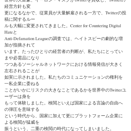
経営方針も変
更になるなかで、従業員が大量解雇される一方で、Twitterの投
稿に関するルー
ルも大幅に変更されてきました。Center for Countering Digital
Hateと
Anti-Defamation Leagueの調査では、ヘイトスピーの劇的な増
加が指摘されて
います。たったひとりの経営者の判断が、私たちにとってい
まや必需品になり
つつあるソーシャルネットワークにおける情報発信が大きく
左右されることが
如実に示されました。私たちのコミュニケーションの権利を
一私企業に委ねる
ことがいかにリスクの大きなことであるかを世界中のTwitterユ
ーザーは身を
もって体験しました。検閲といえば国家による言論の自由へ
の弾圧を意味する
という時代から、国家に加えて更にプラットフォーム企業に
よる検閲が猛威を
振うという、二重の検閲の時代になってしまいました。