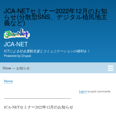
Skip
JCA-NETセミナー2022年12月のお知
to
らせ(分散型SNS、デジタル植民地主
main
content
義など)
JCA-NET
ICTによる社会運動支援とコミュニケーションの権利を！
Powered by
Drupal
Show — お知らせ
お
知
JCA-NETからのお知らせ
Home
ら
Breadcrumb
せ
Log in
to post comments
_____________________________________
JCA-NETセミナー2022年12月のお知らせ