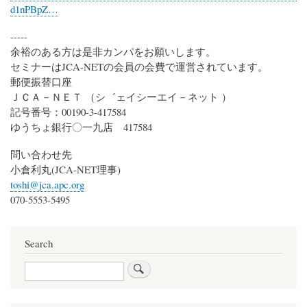
d1nPBpZ…
-----
余裕のある方は是非カンパをお願いします。
セミナーはJCA-NETの会員の会費で運営されています。
郵便振替口座
ＪＣＡ－ＮＥＴ （シ゛ェイシーエイ－ネット ）
記号番号：00190-3-417584
ゆうちょ銀行〇一九店 417584
問い合わせ先
小倉利丸(JCA-NET理事)
toshi@jca.apc.org
070-5553-5495
Search
Search