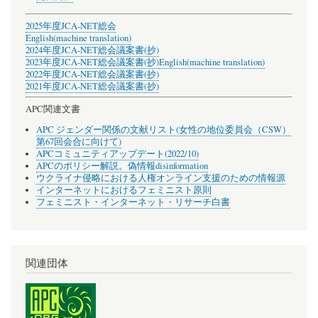
2025年度JCA-NET総会
English(machine translation)
2024年度JCA-NET総会議案書(抄)
2023年度JCA-NET総会議案書(抄)
English(machine translation)
2022年度JCA-NET総会議案書(抄)
2021年度JCA-NET総会議案書(抄)
APC関連文書
APC ジェンダー関係の文献リスト(女性の地位委員会（CSW）
第67回会合に向けて)
APCコミュニティアップデート(2022/10)
APCのポリシー解説。偽情報disinformation
ウクライナ侵略における人権オンライン支援のための情報源
インターネットにおけるフェミニスト原則
フェミニスト・インターネット・リサーチ白書
関連団体