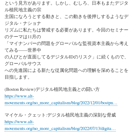
という見方があります。しかし、むしろ、日本もまたデジタ
ル植民地主義の宗
主国になろうとする動きと、この動きを後押しするようなデ
ジタル・ナショナ
リズムに私たちは警戒する必要があります。今回のセミナー
のテーマは11月の
「マイナンバーの問題をグローバルな監視資本主義から考え
てみる――世界中
の人びとが直面してるデジタルIDのリスク」に続くもので、
グローバルサウス
への先進国による新たな従属化問題への理解を深めることを
目指します。
(Boston Review)デジタル植民地主義との闘い方
https://www.alt-
movements.org/no_more_capitalism/blog/2022/12/01/bostpn…
マイケル・クェット:デジタル植民地主義の深刻な脅威
https://www.alt-
movements.org/no_more_capitalism/blog/2022/07/13/digita…