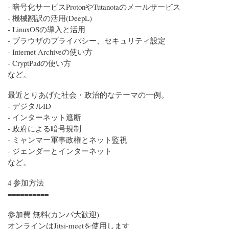
- 暗号化サービスProtonやTutanotaのメールサービス
- 機械翻訳の活用(DeepL)
- LinuxOSの導入と活用
- ブラウザのプライバシー、セキュリティ設定
- Internet Archiveの使い方
- CryptPadの使い方
など。
最近とりあげた社会・政治的なテーマの一例。
- デジタルID
- インターネット遮断
- 政府による暗号規制
- ミャンマー軍事政権とネット監視
- ジェンダーとインターネット
など。
4 参加方法
==========
参加費 無料(カンパ大歓迎)
オンラインはJitsi-meetを使用します