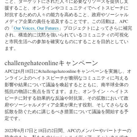
こと、ターゲットにされた人々に必要なリソースを提供し支
援すること、オンラインやコミュニティでヘイトスピーチに
対抗するための人々の能力を高めること、政府やソーシャル
メディア企業の責任を追及することです。この活動は、APC
の「
Our Voices, Our Futures
」プロジェクトによってさらに補完
され、構造的に沈黙を強いられているコミュニティの可視化
と市民生活への参加を確実なものにすることを目的としてい
ます。
challengehateonlineキャンペーン
APCは6月18日に#challengehateonlineキャンペーンを実施し、オ
ンライン上のヘイトスピーチが脆弱なコミュニティに与える
影響や結果について議論を喚起するとともに、南半球全体の
抵抗の物語に焦点を当てます。また、オンライン・ヘイトス
ピーチに対する効果的な反論や対抗策、その拡散において政
府やソーシャルメディア企業が果たす役割、そしてさらなる
拡散を防ぐために講じるべき措置について議論を開始する予
定です。
2022年6月17日と18日の2日間、APCのメンバーやパートナーの
協力のもと、私たちのソーシャルメディア・チャンネルでオ