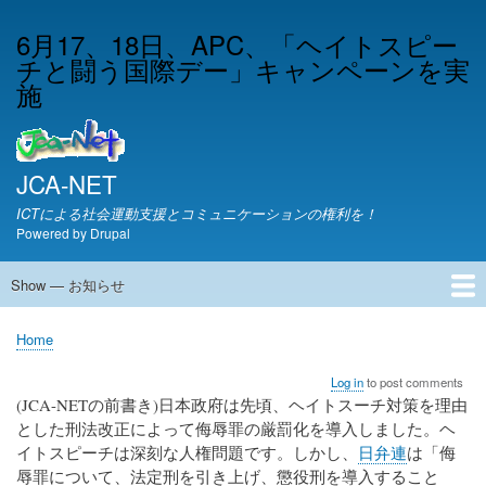
Skip
6月17、18日、APC、「ヘイトスピー
to
チと闘う国際デー」キャンペーンを実
main
content
施
JCA-NET
ICTによる社会運動支援とコミュニケーションの権利を！
Powered by
Drupal
Show — お知らせ
お
知
JCA-NETからのお知らせ
Home
ら
Breadcrumb
せ
Log in
to post comments
(JCA-NETの前書き)日本政府は先頃、ヘイトスーチ対策を理由
とした刑法改正によって侮辱罪の厳罰化を導入しました。ヘ
イトスピーチは深刻な人権問題です。しかし、
日弁連
は「侮
辱罪について、法定刑を引き上げ、懲役刑を導入すること