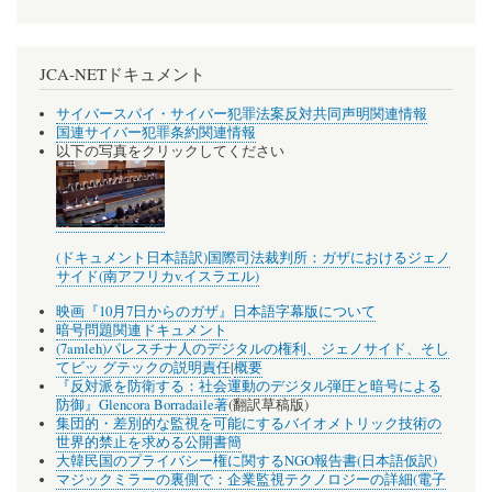
JCA-NETドキュメント
サイバースパイ・サイバー犯罪法案反対共同声明関連情報
国連サイバー犯罪条約関連情報
以下の写真をクリックしてください
(ドキュメント日本語訳)国際司法裁判所：ガザにおけるジェノ
サイド(南アフリカv.イスラエル)
映画『10月7日からのガザ』日本語字幕版について
暗号問題関連ドキュメント
(7amleh)パレスチナ人のデジタルの権利、ジェノサイド、そし
てビッ グテックの説明責任
|
概要
『反対派を防衛する：社会運動のデジタル弾圧と暗号による
防御』Glencora Borradaile著
(翻訳草稿版)
集団的・差別的な監視を可能にするバイオメトリック技術の
世界的禁止を求める公開書簡
大韓民国のプライバシー権に関するNGO報告書(日本語仮訳)
マジックミラーの裏側で：企業監視テクノロジーの詳細(電子