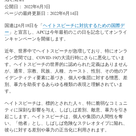
公開日： 2022年6月3日
ページの最終更新日：2022年6月14日
国連は6月18日を「
ヘイトスピーチに対抗するための国際デ
ー
」と宣言し、APCは今年最初のこの日を記念してオンライ
ンキャンペーンを開催します。
近年、世界中でヘイトスピーチが急増しており、特にオンラ
イン空間では、COVID-19の大流行時にさらに悪化していま
す。ヘイトスピーチの世界的に認められた定義はありません
が、通常、宗教、民族、人種、カースト、性別、その他のア
イデンティティ要素に基づき、個人や集団に対する憎悪、差
別、暴力を助長するあらゆる種類の表現と理解されていま
す。
ヘイトスピーチは、標的とされた人々、特に脆弱なコミュニ
ティに深刻な影響を与え、しばしば差別、敵意、暴力を引き
起こします。ヘイトスピーチは、個人や集団の人間性を奪
い、「他者」とし、しばしば危険なステレオタイプに陥れ、
彼らに対する差別や暴力の正当化に利用されます。