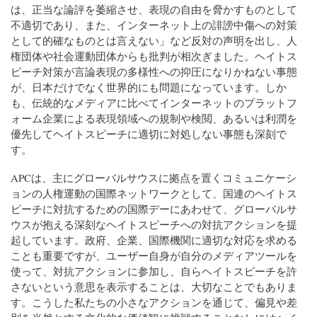
は、正当な論評を萎縮させ、表現の自由を脅かすものとして
不適切であり、また、インターネット上の誹謗中傷への対策
として的確なものとは言えない」など反対の声明を出し、人
権団体や社会運動団体からも批判が相次ぎました。ヘイトス
ピーチ対策が言論表現の多様性への抑圧になりかねない事態
が、日本だけでなく世界的にも問題になっています。しか
も、伝統的なメディアに比べてインターネットのプラットフ
ォーム企業による表現領域への規制や検閲、あるいは利潤を
優先してヘイトスピーチに適切に対処しない事態も深刻で
す。
APCは、主にグローバルサウスに拠点を置くコミュニケーシ
ョンの人権運動の国際ネットワークとして、国連のヘイトス
ピーチに対抗するための国際デーにあわせて、グローバルサ
ウスが抱える深刻なヘイトスピーチへの対抗アクションを提
起しています。政府、企業、国際機関に適切な対応を求める
ことも重要ですが、ユーザー自身が自分のメディアツールを
使って、対抗アクションに参加し、自らヘイトスピーチを許
さないという意思を表示することは、大切なことでもありま
す。こうした私たちの小さなアクションを通じて、偏見や差