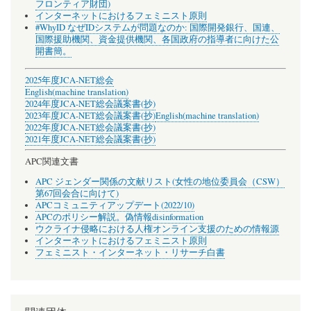
フロンティア財団)
インターネットにおけるフェミニスト原則
#WhyID なぜIDシステムが問題なのか: 国際開発銀行、国連、
国際援助機関、資金提供機関、各国政府の指導者に向けた公
開書簡。
2025年度JCA-NET総会
English(machine translation)
2024年度JCA-NET総会議案書(抄)
2023年度JCA-NET総会議案書(抄)
English(machine translation)
2022年度JCA-NET総会議案書(抄)
2021年度JCA-NET総会議案書(抄)
APC関連文書
APC ジェンダー関係の文献リスト(女性の地位委員会（CSW）
第67回会合に向けて)
APCコミュニティアップデート(2022/10)
APCのポリシー解説。偽情報disinformation
ウクライナ侵略における人権オンライン支援のための情報源
インターネットにおけるフェミニスト原則
フェミニスト・インターネット・リサーチ白書