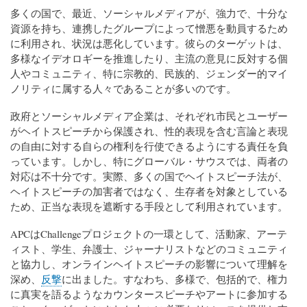
多くの国で、最近、ソーシャルメディアが、強力で、十分な
資源を持ち、連携したグループによって憎悪を動員するため
に利用され、状況は悪化しています。彼らのターゲットは、
多様なイデオロギーを推進したり、主流の意見に反対する個
人やコミュニティ、特に宗教的、民族的、ジェンダー的マイ
ノリティに属する人々であることが多いのです。
政府とソーシャルメディア企業は、それぞれ市民とユーザー
がヘイトスピーチから保護され、性的表現を含む言論と表現
の自由に対する自らの権利を行使できるようにする責任を負
っています。しかし、特にグローバル・サウスでは、両者の
対応は不十分です。実際、多くの国でヘイトスピーチ法が、
ヘイトスピーチの加害者ではなく、生存者を対象としている
ため、正当な表現を遮断する手段として利用されています。
APCはChallengeプロジェクトの一環として、活動家、アーテ
ィスト、学生、弁護士、ジャーナリストなどのコミュニティ
と協力し、オンラインヘイトスピーチの影響について理解を
深め、
反撃
に出ました。すなわち、多様で、包括的で、権力
に真実を語るようなカウンタースピーチやアートに参加する