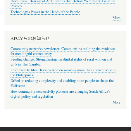
Developers: Beware of Ad Libraries that Betray Your Users’ Location
Privacy
Technology's Power in the Hands of the People
More
APCからのお知らせ
Community networks newsletter: Communities building the evidence
for meaningful connectivity
Seeding change: Strengthening the digital rights of rural women and
girls in The Gambia
From farm to fibre: Kayapa women weaving more than connectivity in
the Philippines
DrFed on reducing complexity and enabling more people to shape the
Fediverse
How community connectivity pioneers are changing South Africa’s
digital policy and regulation
More