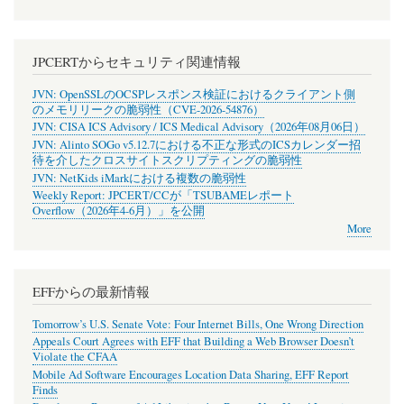
JPCERTからセキュリティ関連情報
JVN: OpenSSLのOCSPレスポンス検証におけるクライアント側
のメモリリークの脆弱性（CVE-2026-54876）
JVN: CISA ICS Advisory / ICS Medical Advisory（2026年08月06日）
JVN: Alinto SOGo v5.12.7における不正な形式のICSカレンダー招
待を介したクロスサイトスクリプティングの脆弱性
JVN: NetKids iMarkにおける複数の脆弱性
Weekly Report: JPCERT/CCが「TSUBAMEレポート
Overflow（2026年4-6月）」を公開
More
EFFからの最新情報
Tomorrow’s U.S. Senate Vote: Four Internet Bills, One Wrong Direction
Appeals Court Agrees with EFF that Building a Web Browser Doesn’t
Violate the CFAA
Mobile Ad Software Encourages Location Data Sharing, EFF Report
Finds