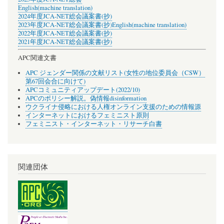
English(machine translation)
2024年度JCA-NET総会議案書(抄)
2023年度JCA-NET総会議案書(抄)
English(machine translation)
2022年度JCA-NET総会議案書(抄)
2021年度JCA-NET総会議案書(抄)
APC関連文書
APC ジェンダー関係の文献リスト(女性の地位委員会（CSW）
第67回会合に向けて)
APCコミュニティアップデート(2022/10)
APCのポリシー解説。偽情報disinformation
ウクライナ侵略における人権オンライン支援のための情報源
インターネットにおけるフェミニスト原則
フェミニスト・インターネット・リサーチ白書
関連団体