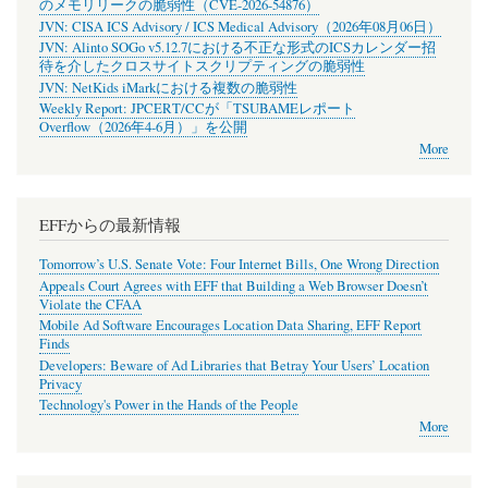
のメモリリークの脆弱性（CVE-2026-54876）
JVN: CISA ICS Advisory / ICS Medical Advisory（2026年08月06日）
JVN: Alinto SOGo v5.12.7における不正な形式のICSカレンダー招
待を介したクロスサイトスクリプティングの脆弱性
JVN: NetKids iMarkにおける複数の脆弱性
Weekly Report: JPCERT/CCが「TSUBAMEレポート
Overflow（2026年4-6月）」を公開
More
EFFからの最新情報
Tomorrow’s U.S. Senate Vote: Four Internet Bills, One Wrong Direction
Appeals Court Agrees with EFF that Building a Web Browser Doesn’t
Violate the CFAA
Mobile Ad Software Encourages Location Data Sharing, EFF Report
Finds
Developers: Beware of Ad Libraries that Betray Your Users’ Location
Privacy
Technology's Power in the Hands of the People
More