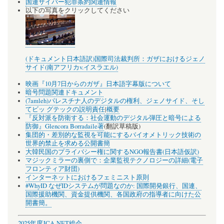
国連サイバー犯罪条約関連情報
以下の写真をクリックしてください
(ドキュメント日本語訳)国際司法裁判所：ガザにおけるジェノ
サイド(南アフリカv.イスラエル)
映画『10月7日からのガザ』日本語字幕版について
暗号問題関連ドキュメント
(7amleh)パレスチナ人のデジタルの権利、ジェノサイド、そし
てビッ グテックの説明責任
|
概要
『反対派を防衛する：社会運動のデジタル弾圧と暗号による
防御』Glencora Borradaile著
(翻訳草稿版)
集団的・差別的な監視を可能にするバイオメトリック技術の
世界的禁止を求める公開書簡
大韓民国のプライバシー権に関するNGO報告書(日本語仮訳)
マジックミラーの裏側で：企業監視テクノロジーの詳細(電子
フロンティア財団)
インターネットにおけるフェミニスト原則
#WhyID なぜIDシステムが問題なのか: 国際開発銀行、国連、
国際援助機関、資金提供機関、各国政府の指導者に向けた公
開書簡。
2025年度JCA-NET総会