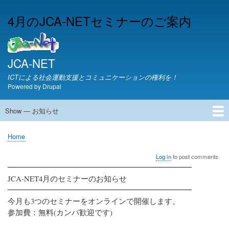
Skip
4月のJCA-NETセミナーのご案内
to
main
content
JCA-NET
ICTによる社会運動支援とコミュニケーションの権利を！
Powered by
Drupal
Show — お知らせ
お
知
JCA-NETからのお知らせ
Home
ら
Breadcrumb
せ
Log in
to post comments
━━━━━━━━━━━━━━━━━━━━━━━━
JCA-NET4月のセミナーのお知らせ
━━━━━━━━━━━━━━━━━━━━━━━━
今月も3つのセミナーをオンラインで開催します。
参加費：無料(カンパ歓迎です)