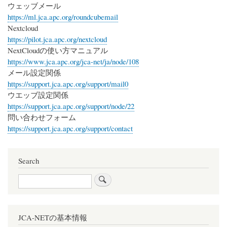
ウェッブメール
https://ml.jca.apc.org/roundcubemail
Nextcloud
https://pilot.jca.apc.org/nextcloud
NextCloudの使い方マニュアル
https://www.jca.apc.org/jca-net/ja/node/108
メール設定関係
https://support.jca.apc.org/support/mail0
ウエッブ設定関係
https://support.jca.apc.org/support/node/22
問い合わせフォーム
https://support.jca.apc.org/support/contact
Search
Search
JCA-NETの基本情報