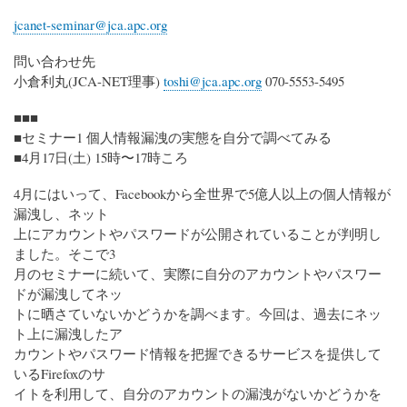
jcanet-seminar@jca.apc.org
問い合わせ先
小倉利丸(JCA-NET理事)
toshi@jca.apc.org
070-5553-5495
■■■
■セミナー1 個人情報漏洩の実態を自分で調べてみる
■4月17日(土) 15時〜17時ころ
4月にはいって、Facebookから全世界で5億人以上の個人情報が
漏洩し、ネット
上にアカウントやパスワードが公開されていることが判明し
ました。そこで3
月のセミナーに続いて、実際に自分のアカウントやパスワー
ドが漏洩してネッ
トに晒さていないかどうかを調べます。今回は、過去にネッ
ト上に漏洩したア
カウントやパスワード情報を把握できるサービスを提供して
いるFirefoxのサ
イトを利用して、自分のアカウントの漏洩がないかどうかを