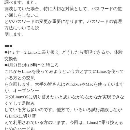
調べます。また、
漏洩していた場合、特に大切な対策として、パスワードの使
い回しをしないこ
とやパスワードの変更が重要になります。パスワードの管理
方法についても説
明します。
■■■
■セミナー2 Linuxに乗り換え! どうしたら実現できるか、体験
交換会
■4月21日(水)19時〜21時ころ
これからLinuxを使ってみようという方とすでにLinuxを使って
いる方との交流
を企画します。大半の皆さんはWindowsやMacを使っています
が、オープンソー
スのLinuxOSに切り替えたいと思いながらなかなか実現できな
くてして足踏み
している方も多いのです。他方で、いろいろ試行錯誤しなが
らLinuxに切り替
えて利用されている方のいます。今回は、Linuxに乗り換える
ためのハードル