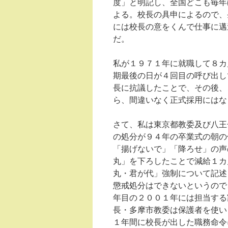
度」と明記し、全国どこも毎年
よる。校長の具申によるので、
には校長の意をくんで仕事に邁
だ。
私が１９７１年に就職して８カ
期最後の日が４回目の呼び出し
長に抗議したことで、その後、
ら、間違いなく正式採用にはな
さて、私は東京都教委及び八王
の処分が９４年の卒業式の朝の
「揚げないで」「降ろせ」の声
丸」を下ろしたことで減給１カ
丸・君が代」強制について記述
懲戒処分はできないというので
年目の２００１年には担当する
長・多摩市教委は保護者を使い
１年間に校長が出した職務命令