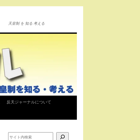
天皇制 を 知る 考える
報
反天ジャーナルについて