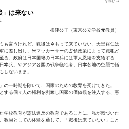
を読む
→
後」は来ない
l
（東京公立学校元教員）
ミも言うけれど、戦後は今もって来ていない。天皇裕仁は
軍に差し出し、米マッカーサーの占領政策によって戦犯ど
至る。政府は日本国籍の日本兵には軍人恩給を支給する
日本兵」やアジア各国の戦争犠牲者、日本各地の空襲で犠
もしないまま。
」の一時期を除いて、国家のための教育を受けてきた。
とする個々人の権利を剥奪し国家の価値観を注入する、憲
た学校教育が憲法違反の教育であることに、私が気づいた
、教員としての体験を通して、「戦後は来ていない」こと