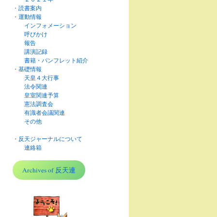
・
読書案内
・
運動情報
インフォメーション
呼びかけ
報告
講演記録
書籍・パンフレット紹介
・
基礎情報
天皇４大行事
法令関連
皇室関連予算
憲法調査会
有識者会議関連
その他
・
反天ジャーナルについて
連絡箱
Archives of 反天連