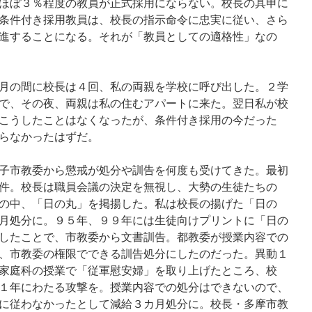
ほぼ３％程度の教員が正式採用にならない。校長の具申に
条件付き採用教員は、校長の指示命令に忠実に従い、さら
進することになる。それが「教員としての適格性」なの
月の間に校長は４回、私の両親を学校に呼び出した。２学
で、その夜、両親は私の住むアパートに来た。翌日私が校
こうしたことはなくなったが、条件付き採用の今だった
らなかったはずだ。
子市教委から懲戒が処分や訓告を何度も受けてきた。最初
件。校長は職員会議の決定を無視し、大勢の生徒たちの
の中、「日の丸」を掲揚した。私は校長の揚げた「日の
月処分に。９５年、９９年には生徒向けプリントに「日の
したことで、市教委から文書訓告。都教委が授業内容での
、市教委の権限でできる訓告処分にしたのだった。異動１
家庭科の授業で「従軍慰安婦」を取り上げたところ、校
１年にわたる攻撃を。授業内容での処分はできないので、
に従わなかったとして減給３カ月処分に。校長・多摩市教