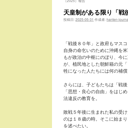
（2025）報告
天皇制がある限り「戦
投稿日:
2025-05-31
作成者:
hanten-journa
根津公子
「戦後８０年」と政府もマスコ
自身の命乞いのために沖縄を米
もが政治の中枢にのぼり、今に
が、植民地とした朝鮮籍の元「
牲になった人たちには何の補償
さらには、子どもたちは「戦後
「思想・良心の自由」をはじめ
法違反の教育を。
敗戦５年後に生まれた私の受け
のは１８歳の時。そこに始まり
を述べたい。