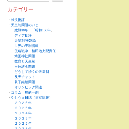
テゴリー
カ
・
状況批評
・
天皇制問題のいま
敗戦80年・「昭和100年
」
ディア批評
天皇制/王制論
世界の王制情報
侵略戦争・植民地支配責任
靖国神社問題
教育と天皇制
皇位継承問題
どうして続くの天皇制
反天チャット
眞子結婚問題
オリンピック関連
・
コラム：蜂的一刺
・
やじうま日誌（皇室情報）
２０２６年
２０２５年
２０２４年
２０２３年
２０２２年
２０２１年