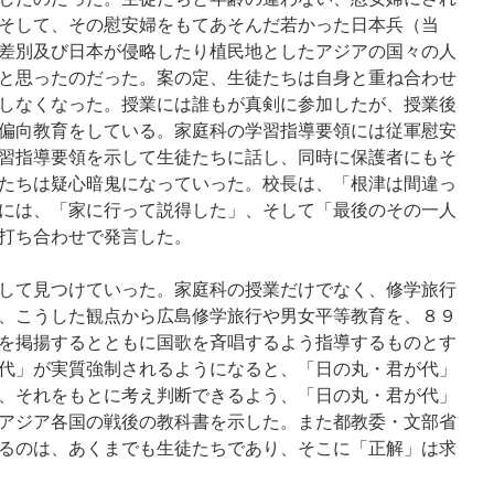
そして、その慰安婦をもてあそんだ若かった日本兵（当
差別及び日本が侵略したり植民地としたアジアの国々の人
と思ったのだった。案の定、生徒たちは自身と重ね合わせ
しなくなった。授業には誰もが真剣に参加したが、授業後
偏向教育をしている。家庭科の学習指導要領には従軍慰安
習指導要領を示して生徒たちに話し、同時に保護者にもそ
たちは疑心暗鬼になっていった。校長は、「根津は間違っ
には、「家に行って説得した」、そして「最後のその一人
打ち合わせで発言した。
して見つけていった。家庭科の授業だけでなく、修学旅行
、こうした観点から広島修学旅行や男女平等教育を、８９
を掲揚するとともに国歌を斉唱するよう指導するものとす
代」が実質強制されるようになると、「日の丸・君が代」
、それをもとに考え判断できるよう、「日の丸・君が代」
アジア各国の戦後の教科書を示した。また都教委・文部省
るのは、あくまでも生徒たちであり、そこに「正解」は求