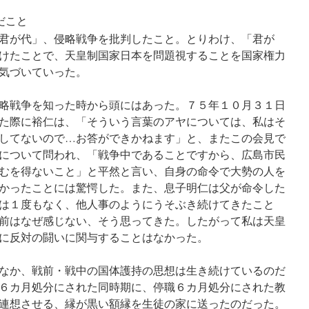
だこと
君が代」、侵略戦争を批判したこと。とりわけ、「君が
けたことで、天皇制国家日本を問題視することを国家権力
気づいていった。
略戦争を知った時から頭にはあった。７５年１０月３１日
た際に裕仁は、「そういう言葉のアヤについては、私はそ
してないので…お答ができかねます」と、またこの会見で
について問われ、「戦争中であることですから、広島市民
むを得ないこと」と平然と言い、自身の命令で大勢の人を
かったことには驚愕した。また、息子明仁は父が命令した
は１度もなく、他人事のようにうそぶき続けてきたこと
前はなぜ感じない、そう思ってきた。したがって私は天皇
に反対の闘いに関与することはなかった。
なか、戦前・戦中の国体護持の思想は生き続けているのだ
６カ月処分にされた同時期に、停職６カ月処分にされた教
連想させる、縁が黒い額縁を生徒の家に送ったのだった。