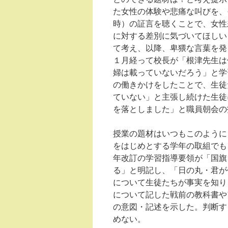
た女性の体験や悲痛な叫びを、
時）の証言を聴くことで、女性
に対する差別に気づいてほしい
て考え、以降、卑猥な言葉を発
１月経って校長が「根津先生は
婦は載っていないだろう」と学
の働きかけをしたことで、生徒
ていない」と主張し続けた生徒
を落としました」と職員朝会の
授業の題材はいつもこのように
をはじめとする学年の取組でも
年改訂の学習指導要領が「国旗
る」と明記し、「日の丸・君が
について生徒たちが事実を知り
について記した戦前の教科書や
の意図・記述を示した。判断す
めない。