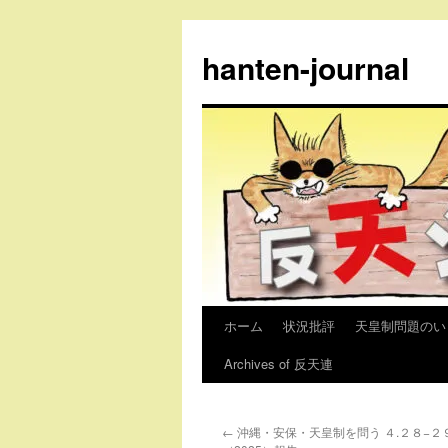
コ
ン
hanten-journal
テ
ン
ツ
へ
ス
キ
ッ
プ
ホーム
状況批評
天皇制問題のい
Archives of 反天連
←
沖縄・安保・天皇制を問う ４.２８−２