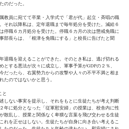
たのだった。
属教員に宛てて卒業・入学式で「君が代」起立・斉唱の職
。それ以降私は、定年退職まで毎年処分を受けた。減給６
は停職６カ月処分を受けた。停職６カ月の次は懲戒免職に
事部長らは、「根津を免職にする」と校長に告げたと聞
年退職を迎えることができた。そのとき私は、逃げ切れる
めとする悪法が次々に成立し、軍事予算がGDPの２％、
今だったら、右翼勢力からの攻撃や人々の不平不満と相ま
れたのではないかと思う。
こと
述しない事実を提示し、それをもとに生徒たちが考え判断
２年に処分となった「従軍慰安婦」の授業は、校舎内に性
が散乱し、授業と関係なく卑猥な言葉を飛び交わせる生徒
これを正せはしない。生徒たちが自身に向き合い考えるこ
したのだった。生徒たちと年齢の違わない、慰安婦にされ