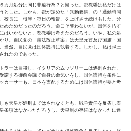
６カ月処分は同じ非違行為？と疑った。都教委は私だけは
うとした。しかも、都が定めた「異動要綱」の「通勤時間
。校長に「根津・毎日の報告」を上げさせ続けもした。分
ためためだったのだろう。命こそ奪わないが、国体を汚す
にはいかないと、都教委は考えたのだろう。いや、私の処
かり。自民党の「憲法改正草案」は天皇元首及び国旗・国
、当然、自民党は国体護持に執着する。しかし、私は弾圧
されたのであった。
トラーは自殺し、イタリアのムッソリーニは処刑された。
受諾する御前会議で自身の命乞いをし、国体護持を条件に
ッカーサーも、日本を支配するためには国体護持が要と考
しも天皇が処刑まではされなくとも、戦争責任を反省し表
皇条項はなかっただろうし、天皇制の存続はなかったに違
持するがために、裕仁が命じた侵略戦争を反省しない。裕