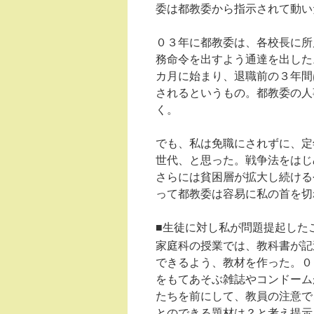
委は都教委から指示されて動い
０３年に都教委は、各校長に所
務命令を出すよう通達を出した
カ月に始まり、退職前の３年間
されるというもの。都教委の人
く。
でも、私は免職にされずに、定
世代、と思った。戦争法をはじ
さらには貧困層が拡大し続ける
って都教委は容易に私の首を切
■生徒に対し私が問題提起した
家庭科の授業では、教科書が記
できるよう、教材を作った。０
をもてあそぶ雑誌やコンドーム
たちを前にして、教員の注意で
とのできる題材は？と考え提示