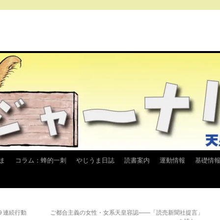
ま
コラム：蜂的一刺
やじうま日誌
読書案内
運動情報
基礎情
９連続行動
ご都合主義の女性・女系天皇容認——「読売新聞社提言」