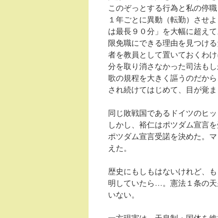
このぞっとする行為と私の停職
１年ごとに異動（転勤）させよ
は最長９０分」を大幅に超えて
限免職にできる理由を見つける
者を教員として置いておくわけ
分を取り消さなかった司法もし
歌の規程を大きく謳うのだから
され続けてはじめて、目が覚ま
同じ敗戦国であるドイツのヒッ
しかし、裕仁はポツダム宣言を
ポツダム宣言受諾を決めた。マ
えた。
歴史にもしもはないけれど、も
明していたら…。憲法１条の天
いない。
一方現実は、天皇制・国体を維