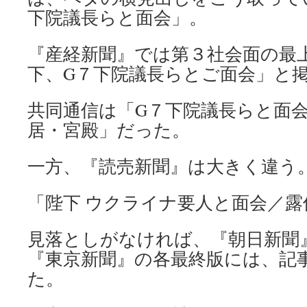
下院議長らと面会」。
『産経新聞』では第３社会面の最
下、G７下院議長らとご面会」と
共同通信は「G７下院議長らと面
居・宮殿」だった。
一方、『読売新聞』は大きく違う
「陛下 ウクライナ要人と面会／露
見落としがなければ、『朝日新聞
『東京新聞』の各最終版には、記
た。