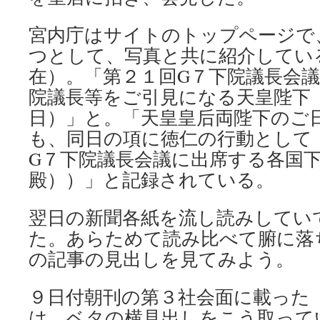
宮内庁はサイトのトップページで
つとして、写真と共に紹介してい
在）。「第２１回G７下院議長会
院議長等をご引見になる天皇陛下
日）」と。「天皇皇后両陛下のご
も、同日の項に徳仁の行動として
G７下院議長会議に出席する各国
殿））」と記録されている。
翌日の新聞各紙を流し読みしてい
た。あらためて読み比べて腑に落
の記事の見出しを見てみよう。
９日付朝刊の第３社会面に載った
は、ベタの横見出しをこう取って