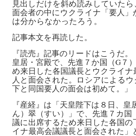
見出しだけを斜め読みしていたら
面会者の中にウクライナ「要人」
は分からなかったろう。
記事本文を再読した。
『読売』記事のリードはこうだ。
皇居・宮殿で、先進７か国（G７
め来日した各国議長とウクライナ
人と面会された。ロシアによるウ
下と同国要人の面会は初めて。」
『産経』は「天皇陛下は８日、皇
ん）翠（すい）」で、先進７カ国
議に出席するため来日した各国の
イナ最高会議議長と面会された」