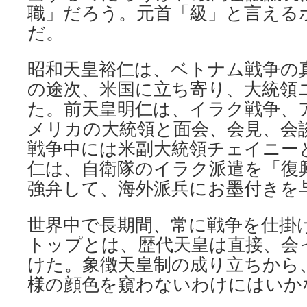
職」だろう。元首「級」と言える
だ。
昭和天皇裕仁は、ベトナム戦争の
の途次、米国に立ち寄り、大統領
た。前天皇明仁は、イラク戦争、
メリカの大統領と面会、会見、会
戦争中には米副大統領チェイニー
仁は、自衛隊のイラク派遣を「復
強弁して、海外派兵にお墨付きを
世界中で長期間、常に戦争を仕掛
トップとは、歴代天皇は直接、会
けた。象徴天皇制の成り立ちから
様の顔色を窺わないわけにはいか