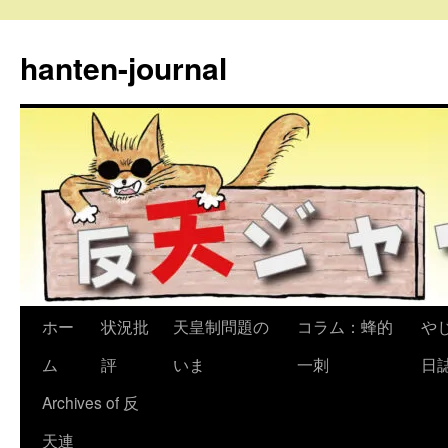
コ
ン
hanten-journal
テ
ン
ツ
へ
ス
キ
ッ
プ
ホー
状況批
天皇制問題の
コラム：蜂的
や
ム
評
いま
一刺
日
Archives of 反
天連