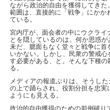
ながら政治的自由を獲得してきた
範囲は、直接的に「戦争」にかか
ている。
宮内庁が、面会者の中にウクライ
とを隠しているのは、何か思惑が
未だ、臆面もなく堂々と戦争に首
いかない。しかし、民衆の警戒心
す必要がある、と。そんな下種の
る。
メディアの報道ぶりは、そうした
の上で踊らされ、役割分担を忠実
ようにも見える。
政治的自由獲得のための前例破り