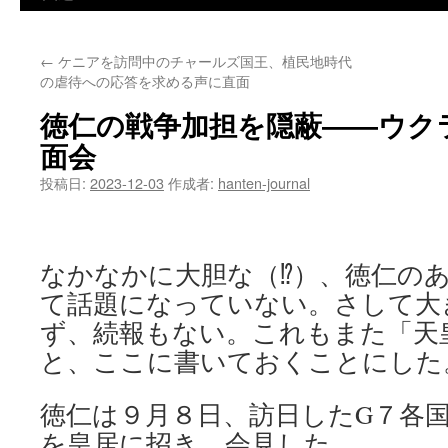
←
ケニアを訪問中のチャールズ国王、植民地時代
の虐待への応答を求める声に直面
徳仁の戦争加担を隠蔽――ウク
面会
投稿日:
2023-12-03
作成者:
hanten-journal
なかなかに大胆な（⁉）、徳仁の
て話題になっていない。さして大
ず、続報もない。これもまた「天
と、ここに書いておくことにした
徳仁は９月８日、訪日したG７各
を皇居に招き、会見した。