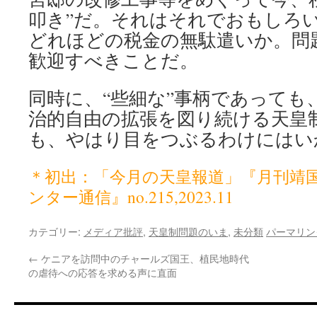
叩き”だ。それはそれでおもしろい!
どれほどの税金の無駄遣いか。問
歓迎すべきことだ。
同時に、“些細な”事柄であっても
治的自由の拡張を図り続ける天皇
も、やはり目をつぶるわけにはい
＊初出：「今月の天皇報道」『月刊靖
ンター通信』no.215,2023.11
カテゴリー:
メディア批評
,
天皇制問題のいま
,
未分類
パーマリン
←
ケニアを訪問中のチャールズ国王、植民地時代
の虐待への応答を求める声に直面