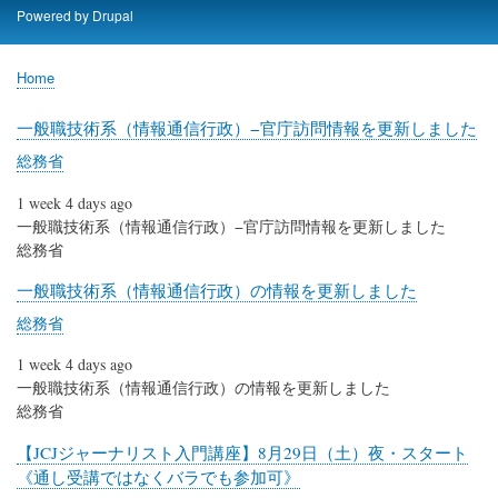
Skip
Powered by
Drupal
to
main
Home
content
Breadcrumb
一般職技術系（情報通信行政）−官庁訪問情報を更新しました
総務省
1 week 4 days ago
一般職技術系（情報通信行政）−官庁訪問情報を更新しました
総務省
一般職技術系（情報通信行政）の情報を更新しました
総務省
1 week 4 days ago
一般職技術系（情報通信行政）の情報を更新しました
総務省
【JCJジャーナリスト入門講座】8月29日（土）夜・スタート
《通し受講ではなくバラでも参加可》