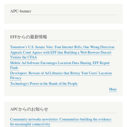
APC-banner
EFFからの最新情報
Tomorrow’s U.S. Senate Vote: Four Internet Bills, One Wrong Direction
Appeals Court Agrees with EFF that Building a Web Browser Doesn’t
Violate the CFAA
Mobile Ad Software Encourages Location Data Sharing, EFF Report
Finds
Developers: Beware of Ad Libraries that Betray Your Users’ Location
Privacy
Technology's Power in the Hands of the People
More
APCからのお知らせ
Community networks newsletter: Communities building the evidence
for meaningful connectivity