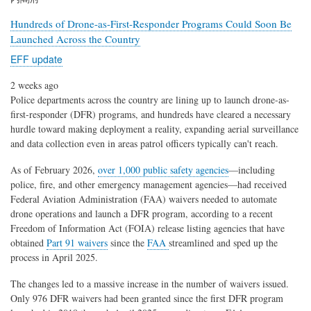
Hundreds of Drone-as-First-Responder Programs Could Soon Be
Launched Across the Country
EFF update
2 weeks ago
Police departments across the country are lining up to launch drone-as-
first-responder (DFR) programs, and hundreds have cleared a necessary
hurdle toward making deployment a reality, expanding aerial surveillance
and data collection even in areas patrol officers typically can't reach.
As of February 2026,
over 1,000 public safety agencies
—including
police, fire, and other emergency management agencies—had received
Federal Aviation Administration (FAA) waivers needed to automate
drone operations and launch a DFR program, according to a recent
Freedom of Information Act (FOIA) release listing agencies that have
obtained
Part 91 waivers
since the
FAA
streamlined and sped up the
process in April 2025.
The changes led to a massive increase in the number of waivers issued.
Only 976 DFR waivers had been granted since the first DFR program