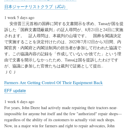
日本ジャーナリストクラブ（JCJ）
1 week 5 days ago
安倍晋三元首相の国葬に関する文書開示を求め、Tansaが国を提
訴した「国葬文書隠蔽裁判」の証人尋問が、8月21日と24日に実施
されます。 証人尋問は、本裁判の山場です。 国葬を閣議決定
で実施することを決定付けたのは、2022年7月12日から3日間、内
閣官房・内閣府と内閣法制局の担当者が参加して行われた協議で
す。この協議内容の記録を「作成していないか捨てた」という理
由で文書を開示しなかったため、Tansaは国を提訴したわけです
が、協議に参加した官僚たちは裁判で証拠として提出..
ＪＣＪ
Farmers Are Getting Control Of Their Equipment Back
EFF update
1 week 6 days ago
For years, John Deere had actively made repairing their tractors near-
impossible for anyone but itself and the few "authorized" repair shops—
regardless of the ability of its customers to actually visit such shops.
Now, in a major win for farmers and right to repair advocates, John