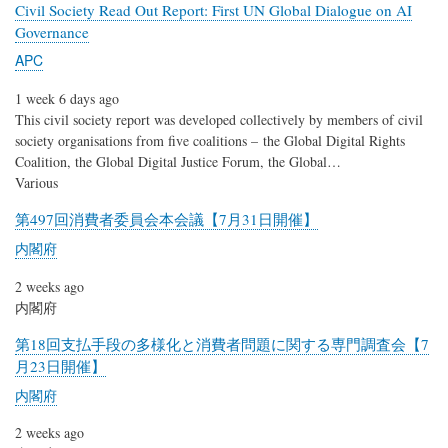
Civil Society Read Out Report: First UN Global Dialogue on AI
Governance
APC
1 week 6 days ago
This civil society report was developed collectively by members of civil
society organisations from five coalitions – the Global Digital Rights
Coalition, the Global Digital Justice Forum, the Global…
Various
第497回消費者委員会本会議【7月31日開催】
内閣府
2 weeks ago
内閣府
第18回支払手段の多様化と消費者問題に関する専門調査会【7
月23日開催】
内閣府
2 weeks ago