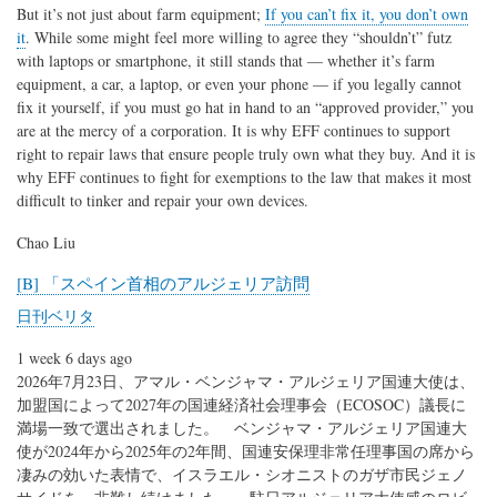
But it’s not just about farm equipment;
If you can’t fix it, you don’t own
it
. While some might feel more willing to agree they “shouldn’t” futz
with laptops or smartphone, it still stands that — whether it’s farm
equipment, a car, a laptop, or even your phone — if you legally cannot
fix it yourself, if you must go hat in hand to an “approved provider,” you
are at the mercy of a corporation. It is why EFF continues to support
right to repair laws that ensure people truly own what they buy. And it is
why EFF continues to fight for exemptions to the law that makes it most
difficult to tinker and repair your own devices.
Chao Liu
[B] 「スペイン首相のアルジェリア訪問
日刊ベリタ
1 week 6 days ago
2026年7月23日、アマル・ベンジャマ・アルジェリア国連大使は、
加盟国によって2027年の国連経済社会理事会（ECOSOC）議長に
満場一致で選出されました。 ベンジャマ・アルジェリア国連大
使が2024年から2025年の2年間、国連安保理非常任理事国の席から
凄みの効いた表情で、イスラエル・シオニストのガザ市民ジェノ