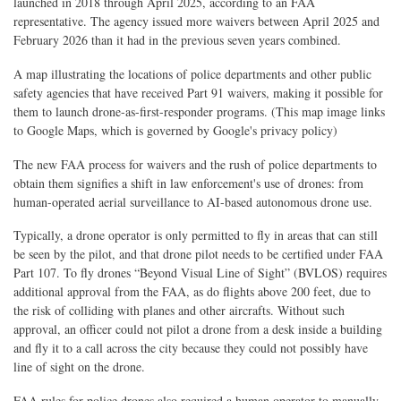
launched in 2018 through April 2025, according to an FAA
representative. The agency issued more waivers between April 2025 and
February 2026 than it had in the previous seven years combined.
A map illustrating the locations of police departments and other public
safety agencies that have received Part 91 waivers, making it possible for
them to launch drone-as-first-responder programs. (This map image links
to Google Maps, which is governed by Google's privacy policy)
The new FAA process for waivers and the rush of police departments to
obtain them signifies a shift in law enforcement's use of drones: from
human-operated aerial surveillance to AI-based autonomous drone use.
Typically, a drone operator is only permitted to fly in areas that can still
be seen by the pilot, and that drone pilot needs to be certified under FAA
Part 107. To fly drones “Beyond Visual Line of Sight” (BVLOS) requires
additional approval from the FAA, as do flights above 200 feet, due to
the risk of colliding with planes and other aircrafts. Without such
approval, an officer could not pilot a drone from a desk inside a building
and fly it to a call across the city because they could not possibly have
line of sight on the drone.
FAA rules for police drones also required a human operator to manually