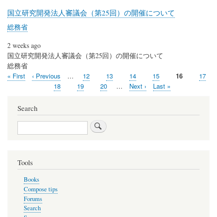
国立研究開発法人審議会（第25回）の開催について
総務省
2 weeks ago
国立研究開発法人審議会（第25回）の開催について
総務省
First
« First
Previous
‹ Previous
…
Page
12
Page
13
Page
14
Page
15
Current
16
Page
17
Pagination
page
page
page
Page
18
Page
19
Page
20
…
Next
Next ›
Last
Last »
page
page
Search
Search
Tools
Books
Compose tips
Forums
Search