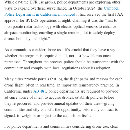
While daytime DFR use grows, police departments are exploring other
ways to expand overhead surveillance. In October 2024, the
Campbell
Police Department in California announced
it had received the first FAA
approval for BVLOS operations at night, claiming it was the “first to
incorporate radar technology with electro-optical sensors to enhance
airspace monitoring, enabling a single remote pilot to safely deploy
drones both day and night.”
As communities consider drone use, it’s crucial that they have a say in
whether the program is acquired at all, not just how it's run once
purchased. Throughout the process, police should be transparent with the
community and comply with local regulations about its adoption.
Many cities provide portals that log the flight paths and reasons for each
drone flight, often in real time, an important transparency practice. In
California, under
AB 481
, police departments are required to provide
advance notice of intent to acquire drones, establish policies before
they’re procured, and provide annual updates on their uses—giving
communities and city councils the opportunity, before any contract is
signed, to weigh in or object to the acquisition itself.
For police departments and communities considering drone use, clear