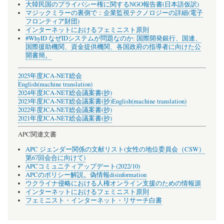
大韓民国のプライバシー権に関するNGO報告書(日本語仮訳)
マジックミラーの裏側で：企業監視テクノロジーの詳細(電子
フロンティア財団)
インターネットにおけるフェミニスト原則
#WhyID なぜIDシステムが問題なのか: 国際開発銀行、国連、
国際援助機関、資金提供機関、各国政府の指導者に向けた公
開書簡。
2025年度JCA-NET総会
English(machine translation)
2024年度JCA-NET総会議案書(抄)
2023年度JCA-NET総会議案書(抄)
English(machine translation)
2022年度JCA-NET総会議案書(抄)
2021年度JCA-NET総会議案書(抄)
APC関連文書
APC ジェンダー関係の文献リスト(女性の地位委員会（CSW）
第67回会合に向けて)
APCコミュニティアップデート(2022/10)
APCのポリシー解説。偽情報disinformation
ウクライナ侵略における人権オンライン支援のための情報源
インターネットにおけるフェミニスト原則
フェミニスト・インターネット・リサーチ白書