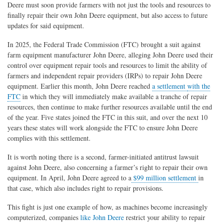
Deere must soon provide farmers with not just the tools and resources to
finally repair their own John Deere equipment, but also access to future
updates for said equipment.
In 2025, the Federal Trade Commission (FTC) brought a suit against
farm equipment manufacturer John Deere, alleging John Deere used their
control over equipment repair tools and resources to limit the ability of
farmers and independent repair providers (IRPs) to repair John Deere
equipment. Earlier this month, John Deere reached
a settlement
with the
FTC
in which they will immediately make available a tranche of repair
resources, then continue to make further resources available until the end
of the year. Five states joined the FTC in this suit, and over the next 10
years these states will work alongside the FTC to ensure John Deere
complies with this settlement.
It is worth noting there is a second, farmer-initiated antitrust lawsuit
against John Deere, also concerning a farmer’s right to repair their own
equipment. In April, John Deere agreed to a
$99 million settlement
in
that case, which also includes right to repair provisions.
This fight is just one example of how, as machines become increasingly
computerized, companies
like John Deere
restrict your ability to repair