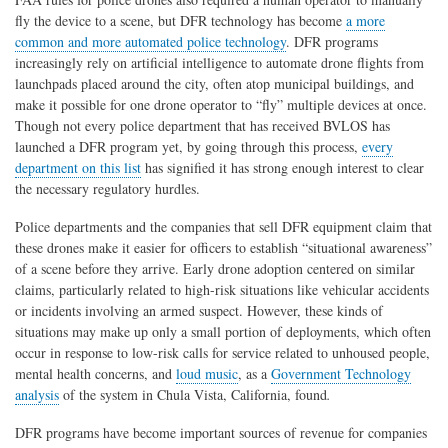
fly the device to a scene, but DFR technology has become
a more
common and more automated police technology
. DFR programs
increasingly rely on artificial intelligence to automate drone flights from
launchpads placed around the city, often atop municipal buildings, and
make it possible for one drone operator to “fly” multiple devices at once.
Though not every police department that has received BVLOS has
launched a DFR program yet, by going through this process,
every
department on this list
has signified it has strong enough interest to clear
the necessary regulatory hurdles.
Police departments and the companies that sell DFR equipment claim that
these drones make it easier for officers to establish “situational awareness”
of a scene before they arrive. Early drone adoption centered on similar
claims, particularly related to high-risk situations like vehicular accidents
or incidents involving an armed suspect. However, these kinds of
situations may make up only a small portion of deployments, which often
occur in response to low-risk calls for service related to unhoused people,
mental health concerns, and
loud music
, as a
Government Technology
analysis
of the system in Chula Vista, California, found
.
DFR programs have become important sources of revenue for companies