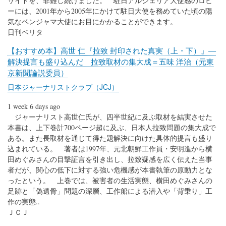
サイドを、非難し続けました。 駐日アルジェリア大使感のロビ
ーには、2001年から2005年にかけて駐日大使を務めていた頃の陽
気なベンジャマ大使にお目にかかることができます。
日刊ベリタ
【おすすめ本】高世 仁『拉致 封印された真実（上・下）』―
解決提言も盛り込んだ 拉致取材の集大成＝五味 洋治（元東
京新聞論説委員）
日本ジャーナリストクラブ（JCJ）
1 week 6 days ago
ジャーナリスト高世仁氏が、四半世紀に及ぶ取材を結実させた
本書は、上下巻計700ページ超に及ぶ、日本人拉致問題の集大成で
ある。また長取材を通じて得た題解決に向けた具体的提言も盛り
込まれている。 著者は1997年、元北朝鮮工作員・安明進から横
田めぐみさんの目撃証言を引き出し、拉致疑感を広く伝えた当事
者だが、関心の低下に対する強い危機感が本書執筆の原動力とな
ったという。 上巻では、被害者の生活実態、横田めぐみさんの
足跡と「偽遺骨」問題の深層、工作船による潜入や「背乗り」工
作の実態..
ＪＣＪ