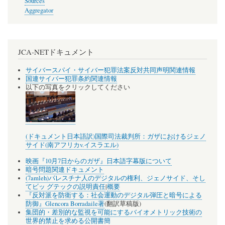
Sources
Aggregator
JCA-NETドキュメント
サイバースパイ・サイバー犯罪法案反対共同声明関連情報
国連サイバー犯罪条約関連情報
以下の写真をクリックしてください
(ドキュメント日本語訳)国際司法裁判所：ガザにおけるジェノ
サイド(南アフリカv.イスラエル)
映画『10月7日からのガザ』日本語字幕版について
暗号問題関連ドキュメント
(7amleh)パレスチナ人のデジタルの権利、ジェノサイド、そし
てビッ グテックの説明責任
|
概要
『反対派を防衛する：社会運動のデジタル弾圧と暗号による
防御』Glencora Borradaile著
(翻訳草稿版)
集団的・差別的な監視を可能にするバイオメトリック技術の
世界的禁止を求める公開書簡