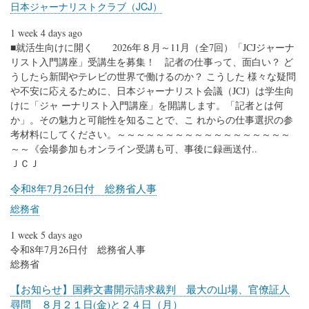
日本ジャーナリストクラブ（JCJ）
1 week 4 days ago
■就活生向けに開く 2026年８月～11月（全7回）「JCJジャーナ
リスト入門講座」受講生を募集！ 記者の仕事って、面白い？ ど
うしたら新聞やテレビの世界で働けるのか？ こうした 様々な疑問
や不安に応えるために、日本ジャーナリスト会議（JCJ）は学生向
けに「ジャ ーナリスト入門講座」を開講します。「記者とは何
か」。その魅力と可能性を知ることで、こ れからの仕事選択の参
考材料にしてください。～～～～～～～～～～～～～～～～～～
～～《会場参加もオンライン受講も可、事後に録画送付..
ＪＣＪ
令和8年7月26日付 総務省人事
総務省
1 week 5 days ago
令和8年7月26日付 総務省人事
総務省
【お知らせ】国葬文書開示請求裁判 最大の山場、官僚証人
尋問 ８月２１日(金)と２４日（月）