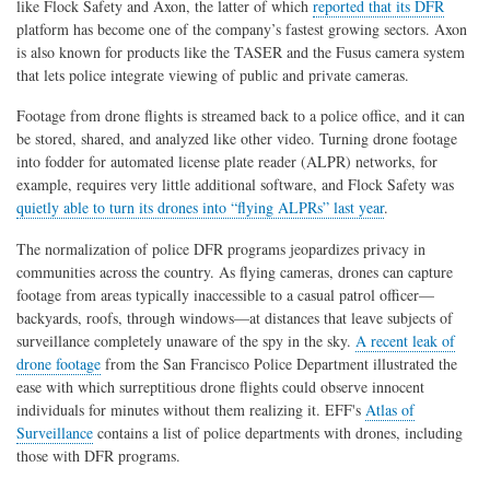
like Flock Safety and Axon, the latter of which
reported that its DFR
platform has become one of the company’s fastest growing sectors. Axon
is also known for products like the TASER and the Fusus camera system
that lets police integrate viewing of public and private cameras.
Footage from drone flights is streamed back to a police office, and it can
be stored, shared, and analyzed like other video. Turning drone footage
into fodder for automated license plate reader (ALPR) networks, for
example, requires very little additional software, and Flock Safety was
quietly able to turn its drones into “flying ALPRs” last year
.
The normalization of police DFR programs jeopardizes privacy in
communities across the country. As flying cameras, drones can capture
footage from areas typically inaccessible to a casual patrol officer—
backyards, roofs, through windows—at distances that leave subjects of
surveillance completely unaware of the spy in the sky.
A recent leak of
drone footage
from the San Francisco Police Department illustrated the
ease with which surreptitious drone flights could observe innocent
individuals for minutes without them realizing it. EFF's
Atlas of
Surveillance
contains a list of police departments with drones, including
those with DFR programs.