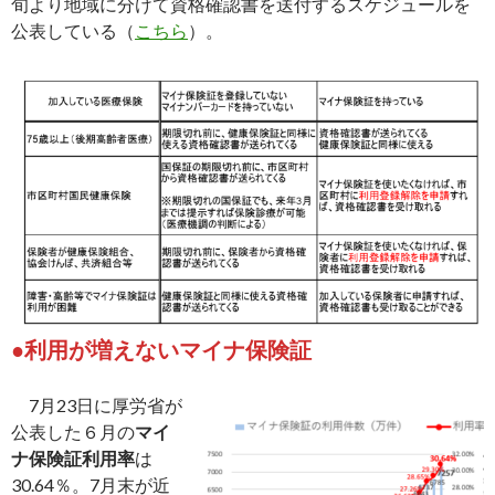
旬より地域に分けて資格確認書を送付するスケジュールを
公表している（
こちら
）。
●利用が増えないマイナ保険証
7月23日に厚労省が
公表した６月の
マイ
ナ保険証利用率
は
30.64％。7月末が近