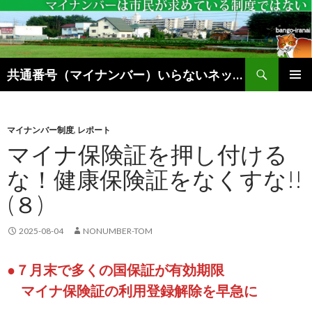
検
共通番号（マイナンバー）いらないネットブログ
索
コ
メインメ
ン
ニュー
テ
ン
マイナンバー制度
,
レポート
ツ
マイナ保険証を押し付ける
へ
な！健康保険証をなくすな!!
ス
キ
(８)
ッ
プ
2025-08-04
NONUMBER-TOM
●７月末で多くの国保証が有効期限
マイナ保険証の利用登録解除を早急に