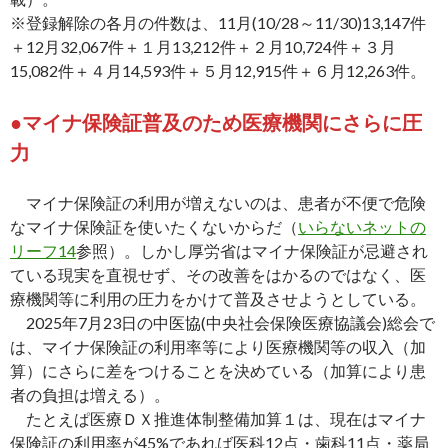
※登録解除の各月の件数は、11月(10/28～11/30)13,147件
＋12月32,067件＋１月13,212件＋２月10,724件＋３月
15,082件＋４月14,593件＋５月12,915件＋６月12,263件。
●マイナ保険証普及のため医療機関にさらに圧
力
マイナ保険証の利用が増えないのは、患者が不便で危険
なマイナ保険証を使いたくないからだ（
いらないネットの
リーフ14
参照）。しかし厚労省はマイナ保険証が忌避され
ている現実を直視せず、その改善をはかるのではなく、医
療機関等に利用の圧力をかけて普及させようとしている。
2025年7月23日の中医協(中央社会保険医療協議会)総会で
は、マイナ保険証の利用率等により医療機関等の収入（加
算）にさらに差をつけることを決めている（加算により患
者の負担は増える）。
たとえぱ医療ＤＸ推進体制整備加算１は、現在はマイナ
保険証の利用率が45%であれば医科12点・歯科11点・薬局