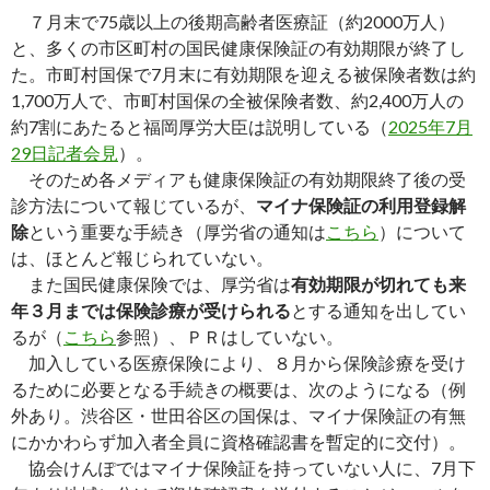
７月末で75歳以上の後期高齢者医療証（約2000万人）
と、多くの市区町村の国民健康保険証の有効期限が終了し
た。市町村国保で7月末に有効期限を迎える被保険者数は約
1,700万人で、市町村国保の全被保険者数、約2,400万人の
約7割にあたると福岡厚労大臣は説明している（
2025年7月
29日記者会見
）。
そのため各メディアも健康保険証の有効期限終了後の受
診方法について報じているが、
マイナ保険証の利用登録解
除
という重要な手続き（厚労省の通知は
こちら
）について
は、ほとんど報じられていない。
また国民健康保険では、厚労省は
有効期限が切れても来
年３月までは保険診療が受けられる
とする通知を出してい
るが（
こちら
参照）、ＰＲはしていない。
加入している医療保険により、８月から保険診療を受け
るために必要となる手続きの概要は、次のようになる（例
外あり。渋谷区・世田谷区の国保は、マイナ保険証の有無
にかかわらず加入者全員に資格確認書を暫定的に交付）。
協会けんぽではマイナ保険証を持っていない人に、7月下