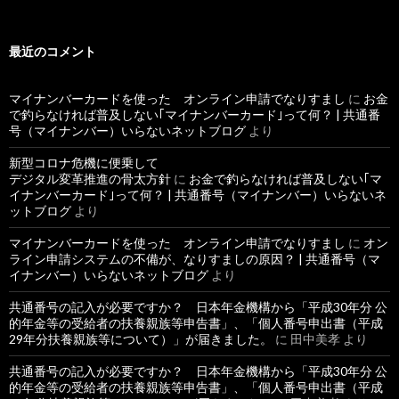
最近のコメント
マイナンバーカードを使った オンライン申請でなりすまし
に
お金
で釣らなければ普及しない｢マイナンバーカード｣って何？ | 共通番
号（マイナンバー）いらないネットブログ
より
新型コロナ危機に便乗して
デジタル変革推進の骨太方針
に
お金で釣らなければ普及しない｢マ
イナンバーカード｣って何？ | 共通番号（マイナンバー）いらないネ
ットブログ
より
マイナンバーカードを使った オンライン申請でなりすまし
に
オン
ライン申請システムの不備が、なりすましの原因？ | 共通番号（マ
イナンバー）いらないネットブログ
より
共通番号の記入が必要ですか？ 日本年金機構から「平成30年分 公
的年金等の受給者の扶養親族等申告書」、「個人番号申出書（平成
29年分扶養親族等について）」が届きました。
に
田中美孝
より
共通番号の記入が必要ですか？ 日本年金機構から「平成30年分 公
的年金等の受給者の扶養親族等申告書」、「個人番号申出書（平成