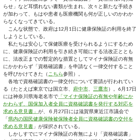
らせ」など耳慣れない書類が生まれ、次々と新たな手続き
が加わって、もはや患者も医療機関も何が正しいのかわか
らなくなってきている。
こんな状態で、政府は12月1日に健康保険証の利用を終了
しようとしている。
私たちは安心して保健医療を受けられるようにするため
に、健康保険証の利用を引き続き可能にする法改正ととも
に、法改正までの暫定的な措置としてマイナ保険証の有無
にかかわらず「資格確認書」を申請なく一律交付すること
を呼びかけてきた（
こちら
参照）。
各地で資格確認書の一律交付について要請が行われてい
る（たとえば東京では国立市、
府中市
、
三鷹市
）。6月17日
には神奈川県海老名市で
「マイナ保険証の有無や年齢にか
かわらず、国保加入者全員に資格確認書を発行する対応を
求める意見書」
が、６月27日には滋賀県東近江市議会で
「
県内の国民健康保険被保険者全員に資格確認書の交付を
求める意見書
」が採択されている。
しかしすでにマイナ保険証の有無により「資格確認書」