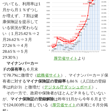
づいても、利用率は1
月から月１％ずつし
か増えず、７割は健
康保険証を提示して
いる状況が変わらな
い（１月25.42％⇒２
月26.62％⇒３月
27.26％⇒４月
28.65％⇒５月
29.30％）
厚労省サイト
より
マイナンバーカー
ドの保有率
も６月末
で78.7%に微増で（
総務省サイト
）、マイナンバーカード保
有者に対する
マイナ保険証の登録率
も86％（人口比の登録
率は約2/3）と微増だ（
デジタル庁ダッシュボード
）。
その一方で、政府や保険者がほとんどＰＲをしていない
が、
マイナ保険証の登録解除
は昨年11月から今年６月まで
で124,003件に達している（
厚労省サイト
の末尾に６月分掲
載）。