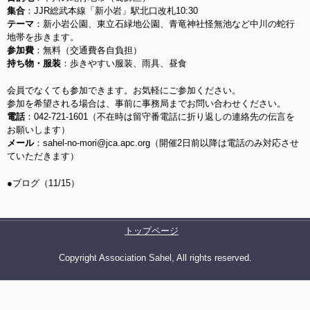
集合
：JJR総武本線「新小岩」駅北口改札10:30
テーマ
：新小岩公園、東立石緑地公園、青竜神社怪無池など中川の蛇行
地帯を歩きます。
参加費
：無料（交通費各自負担）
持ち物・服装
：歩きやすい服装、雨具、昼食
会員でなくても参加できます。お気軽にご参加ください。
参加を希望される場合は、事前に事務局までお問い合わせください。
電話
：042-721-1601（不在時は留守番電話に折り返しの連絡先の伝言を
お願いします）
メール
：sahel-no-mori@jca.apc.org（開催2日前以降は電話のみ対応させ
ていただきます）
●ブログ（11/15）
トップページ
Copyright Association Sahel, All rights reserved.