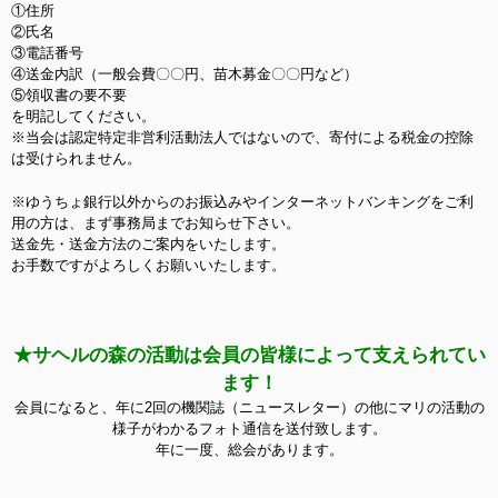
①住所
②氏名
③電話番号
④送金内訳（一般会費〇〇円、苗木募金〇〇円など）
⑤領収書の要不要
を明記してください。
※当会は認定特定非営利活動法人ではないので、寄付による税金の控除
は受けられません。
※ゆうちょ銀行以外からのお振込みやインターネットバンキングをご利
用の方は、まず事務局までお知らせ下さい。
送金先・送金方法のご案内をいたします。
お手数ですがよろしくお願いいたします。
★サヘルの森の活動は会員の皆様によって支えられてい
ます！
会員になると、年に2回の機関誌（ニュースレター）の他にマリの活動の
様子がわかるフォト通信を送付致します。
年に一度、総会があります。