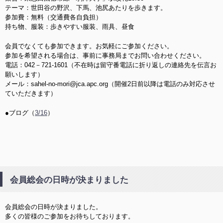
テーマ：世田谷の野沢、下馬、池尻あたりを歩きます。
参加費：無料（交通費各自負担）
持ち物、服装：歩きやすい服装、雨具、昼食
会員でなくても参加できます。お気軽にご参加ください。
参加を希望される場合は、事前に事務局までお問い合わせください。
電話：042－721-1601（不在時は留守番電話に折り返しの連絡先を伝言お
願いします）
メール：sahel-no-mori@jca.apc.org（開催2日前以降は電話のみ対応させ
ていただきます）
●ブログ（
3/16
）
会員総会の日時が決まりました
会員総会の日時が決まりました。
多くの皆様のご参加をお待ちしております。