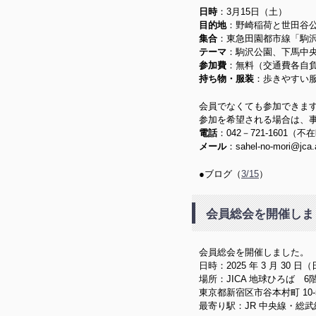
日時
：3月15日（土）
目的地
：野崎稲荷と世田谷公
集合
：東急田園都市線「駒沢大
テーマ
：駒沢公園、下馬中
参加費
：無料（交通費各自
持ち物・服装
：歩きやすい
会員でなくても参加できま
参加を希望される場合は、
電話
：042－721-160
メール
：sahel-no-mor
●ブログ（
3/15
）
会員総会を開催しま
会員総会を開催しました。
日時：2025 年 3 月 30 日
場所：JICA 地球ひろば 6階
東京都新宿区市谷本村町 10-
最寄り駅：JR 中央線・総