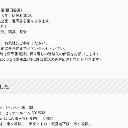
園(世田谷区)
学」駅改札10:30
央公園、世田谷公園を歩きます。
負担）
服装、雨具、昼食
す。お気軽にご参加ください。
事前に事務局までお問い合わせください。
1（不在時は留守番電話に折り返しの連絡先の伝言をお願いします）
i@jca.apc.org（開催2日前以降は電話のみ対応させていただきます）
した
（日）14：00～16：00
 セミナールーム 601/602
5（JICA 市ヶ谷ビル内）（
地図
）
武線「市ヶ谷駅」、東京メトロ・都営地下鉄「市ヶ谷駅」