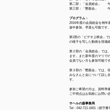
第二部：「会員総会」 午後
第三部：「懇親会」 午後5
プログラム：
2016年度の会員総会を例
途中参加、早退も可能です
第1部の「ビデオ上映会」で
の様子を写した動画を現場
第２部の「会員総会」では
ます。また新年度のマリで
会員でない方も参加可能で
第３部の「懇親会」では、
みなさんと会について話し
す。
参加ご希望の方は、資料準
ご不明点はお気軽にお問い
サヘルの森事務局
Tel：042-721-160