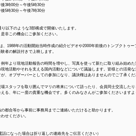
3時00分～午後5時30分
時30分～午後7時30分
年通り以下のような3部構成で開催いたします。
。是非この機会にご参加ください。
は、1988年の活動開始当時作成の紹介ビデオや2000年前後のトンブクトゥ
経験者の解説付きで上映します。
、例年より現地活動報告の時間を増やし、写真を使って新たに取り組み始めた
の現地活動やそれを支える国内活動などについて議論します。皆様との活発な
すが、オブザーバーとしての参加になり、議決権はありませんのでご了承くだ
現場スタッフを取り囲んでマリの将来について語ったり、会員同士交流したり
合える、年に一度の貴重な機会です。多くのみなさんがご参加くださいますよ
備の都合等から事前に事務局までご連絡いただけると助かります。
合わせください。
1（留守番電話になった場合は折り返しの連絡先をご伝言ください）