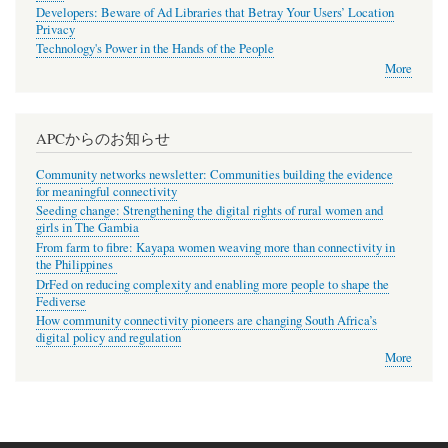
Developers: Beware of Ad Libraries that Betray Your Users’ Location
Privacy
Technology's Power in the Hands of the People
More
APCからのお知らせ
Community networks newsletter: Communities building the evidence
for meaningful connectivity
Seeding change: Strengthening the digital rights of rural women and
girls in The Gambia
From farm to fibre: Kayapa women weaving more than connectivity in
the Philippines
DrFed on reducing complexity and enabling more people to shape the
Fediverse
How community connectivity pioneers are changing South Africa’s
digital policy and regulation
More