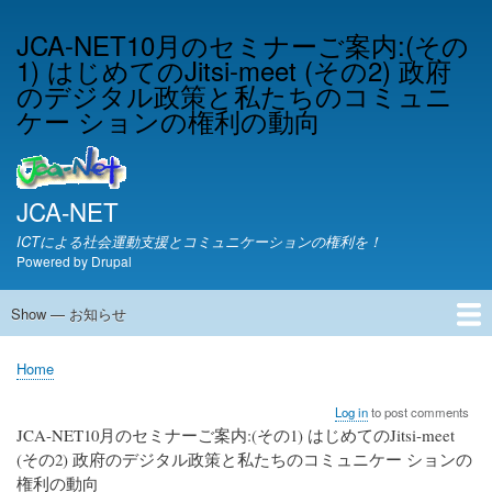
Skip
JCA-NET10月のセミナーご案内:(その
to
1) はじめてのJitsi-meet (その2) 政府
main
content
のデジタル政策と私たちのコミュニ
ケー ションの権利の動向
JCA-NET
ICTによる社会運動支援とコミュニケーションの権利を！
Powered by
Drupal
Show — お知らせ
お
知
JCA-NETからのお知らせ
Home
ら
Breadcrumb
せ
Log in
to post comments
JCA-NET10月のセミナーご案内:(その1) はじめてのJitsi-meet
(その2) 政府のデジタル政策と私たちのコミュニケー ションの
権利の動向