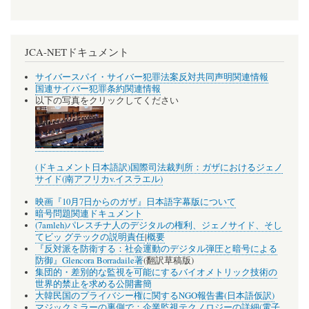
JCA-NETドキュメント
サイバースパイ・サイバー犯罪法案反対共同声明関連情報
国連サイバー犯罪条約関連情報
以下の写真をクリックしてください
(ドキュメント日本語訳)国際司法裁判所：ガザにおけるジェノ
サイド(南アフリカv.イスラエル)
映画『10月7日からのガザ』日本語字幕版について
暗号問題関連ドキュメント
(7amleh)パレスチナ人のデジタルの権利、ジェノサイド、そし
てビッ グテックの説明責任
|
概要
『反対派を防衛する：社会運動のデジタル弾圧と暗号による
防御』Glencora Borradaile著
(翻訳草稿版)
集団的・差別的な監視を可能にするバイオメトリック技術の
世界的禁止を求める公開書簡
大韓民国のプライバシー権に関するNGO報告書(日本語仮訳)
マジックミラーの裏側で：企業監視テクノロジーの詳細(電子