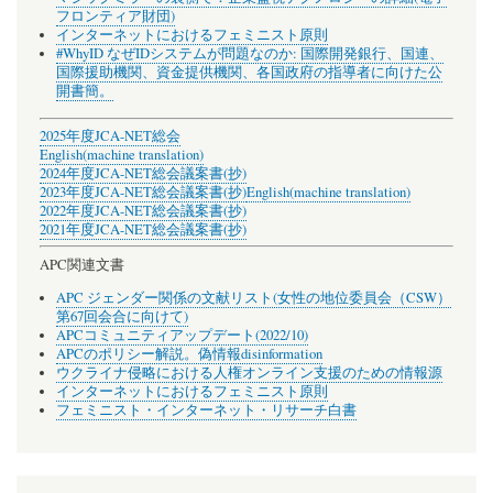
フロンティア財団)
インターネットにおけるフェミニスト原則
#WhyID なぜIDシステムが問題なのか: 国際開発銀行、国連、
国際援助機関、資金提供機関、各国政府の指導者に向けた公
開書簡。
2025年度JCA-NET総会
English(machine translation)
2024年度JCA-NET総会議案書(抄)
2023年度JCA-NET総会議案書(抄)
English(machine translation)
2022年度JCA-NET総会議案書(抄)
2021年度JCA-NET総会議案書(抄)
APC関連文書
APC ジェンダー関係の文献リスト(女性の地位委員会（CSW）
第67回会合に向けて)
APCコミュニティアップデート(2022/10)
APCのポリシー解説。偽情報disinformation
ウクライナ侵略における人権オンライン支援のための情報源
インターネットにおけるフェミニスト原則
フェミニスト・インターネット・リサーチ白書