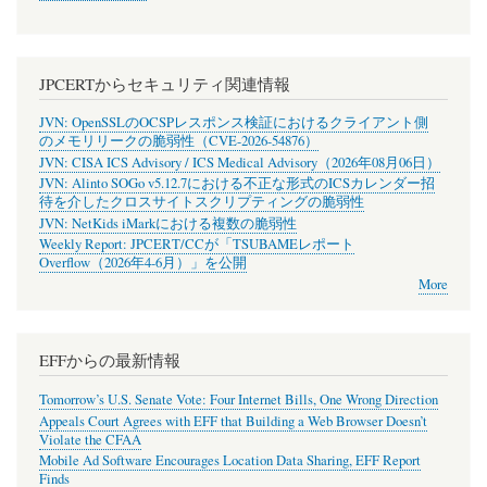
JPCERTからセキュリティ関連情報
JVN: OpenSSLのOCSPレスポンス検証におけるクライアント側
のメモリリークの脆弱性（CVE-2026-54876）
JVN: CISA ICS Advisory / ICS Medical Advisory（2026年08月06日）
JVN: Alinto SOGo v5.12.7における不正な形式のICSカレンダー招
待を介したクロスサイトスクリプティングの脆弱性
JVN: NetKids iMarkにおける複数の脆弱性
Weekly Report: JPCERT/CCが「TSUBAMEレポート
Overflow（2026年4-6月）」を公開
More
EFFからの最新情報
Tomorrow’s U.S. Senate Vote: Four Internet Bills, One Wrong Direction
Appeals Court Agrees with EFF that Building a Web Browser Doesn’t
Violate the CFAA
Mobile Ad Software Encourages Location Data Sharing, EFF Report
Finds