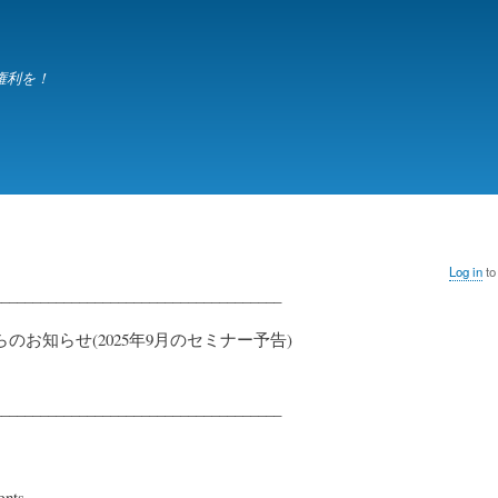
Skip
to
main
権利を！
content
Log in
to
_____________________________________
からのお知らせ(2025年9月のセミナー予告)
_____________________________________
ents