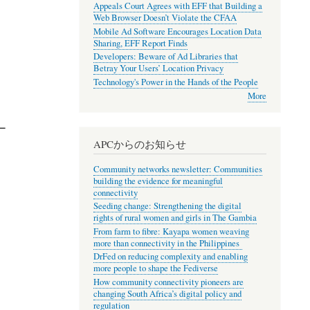
Appeals Court Agrees with EFF that Building a
Web Browser Doesn’t Violate the CFAA
Mobile Ad Software Encourages Location Data
Sharing, EFF Report Finds
Developers: Beware of Ad Libraries that
Betray Your Users’ Location Privacy
Technology's Power in the Hands of the People
More
ー
APCからのお知らせ
Community networks newsletter: Communities
building the evidence for meaningful
connectivity
Seeding change: Strengthening the digital
rights of rural women and girls in The Gambia
From farm to fibre: Kayapa women weaving
more than connectivity in the Philippines
DrFed on reducing complexity and enabling
more people to shape the Fediverse
How community connectivity pioneers are
changing South Africa’s digital policy and
regulation