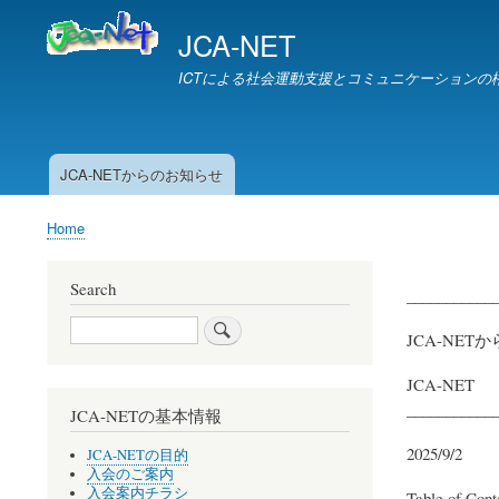
JCA-NET
ICTによる社会運動支援とコミュニケーションの
JCA-NETからのお知らせ
お
知
Home
ら
Breadcrumb
せ
Search
___________
Search
JCA-NET
JCA-NET
___________
JCA-NETの基本情報
2025/9/2
JCA-NETの目的
入会のご案内
入会案内チラシ
Table of Cont