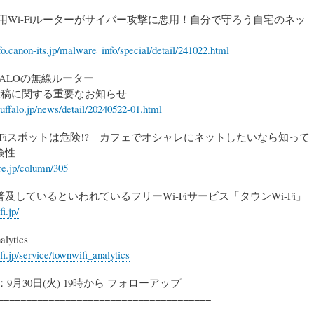
 家庭用Wi-Fiルーターがサイバー攻撃に悪用！自分で守ろう自宅のネッ
nfo.canon-its.jp/malware_info/special/detail/241022.html
FALOの無線ルーター
の投稿に関する重要なお知らせ
uffalo.jp/news/detail/20240522-01.html
WiFiスポットは危険!? カフェでオシャレにネットしたいなら知って
険性
ore.jp/column/305
及しているといわれているフリーWi-Fiサービス「タウンWi-Fi」
i.jp/
lytics
fi.jp/service/townwifi_analytics
：9月30日(火) 19時から フォローアップ
======================================