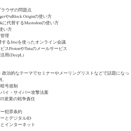
ブラウザの問題点
BadgerやuBlock Originの使い方
bookに代替するMastodonの使い方
dの使い方
ド管理
代替するJitsiを使ったオンライン会議
ビスProtonやTutaのメールサービス
用(DeepL)
・政治的なテーマでセミナーやメーリングリストなどで話題になっ
例。
る暗号規制
スパイ・サイバー攻撃法案
とIT産業の戦争責任
バー犯罪条約
バーとデジタルID
ーとインターネット