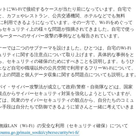
ットにWi-Fiで接続するケースが当たり前になっています。自宅で
と、カフェやレストラン、公共交通機関、ホテルなどでも無料
簡単に利用できるようになっています。その一方で、Wi-Fiをめぐって
らセキュリティ上の様々な問題が指摘されてきました。自宅で使っ
Fiルーターへのサイバー攻撃の事例なども報告されています。
ナーでは二つのサブテーマを設けました。ひとつは、自宅のWi-Fi
ュリティに関する注意点について取り上げます。具体的な事例をと
ら、セキュリティの確保のためにすべきことを説明します。もうひ
ェなど自宅や職場以外の公共空間で利用するフリーWi-Fiについて、
ィ上の問題と個人データ収集に関する問題点についても説明します
パイ・サイバー攻撃法が成立して政府(警察・自衛隊など)は、国家
観点からサイバーセキュリティ対策を強化しようとしていますが、
ては、民衆のサイバーセキュリティの観点から、自分たちのコミュ
ン手段は自分たちで防御できるように皆さんと一緒に考えていきま
無線LAN（Wi-Fi）の安全な利用（セキュリティ確保）について
oumu.go.jp/main_sosiki/cybersecurity/wi-fi/