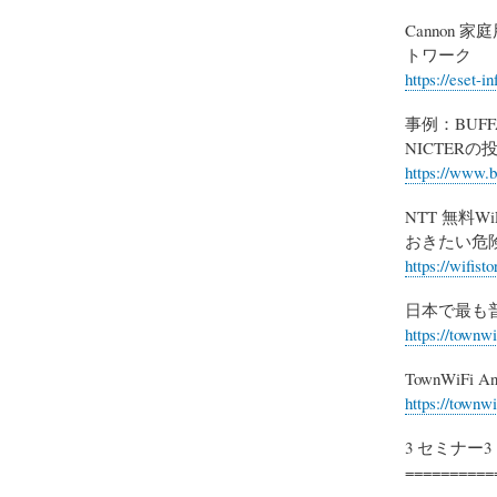
Cannon
トワーク
https://eset-i
事例：BUF
NICTER
https://www.b
NTT 無料
おきたい危
https://wifist
日本で最も普
https://townwif
TownWiFi Ana
https://townwi
3 セミナー3
==========