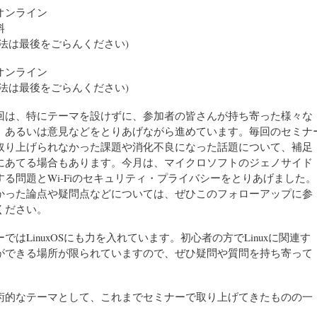
オンライン
料
方法は最後をごらんください)
オンライン
方法は最後をごらんください)
回は、特にテーマを設けずに、参加者の皆さんが持ち寄った様々な
、あるいは意見などをとりあげながら進めています。毎回のセミナ
取り上げられなかった課題や消化不良になった話題について、補足
にあてる場合もあります。今月は、マイクロソフトのジェノサイド
する問題とWi-Fiのセキュリティ・プライバシーをとりあげました。
かった論点や疑問点などについては、ぜひこのフォローアップに参
ください。
ではLinuxOSにも力を入れています。初心者の方でLinuxに関連す
ができる場所が限られていますので、ぜひ疑問や質問を持ち寄って
術的なテーマとして、これまでセミナーで取り上げてきたものの一