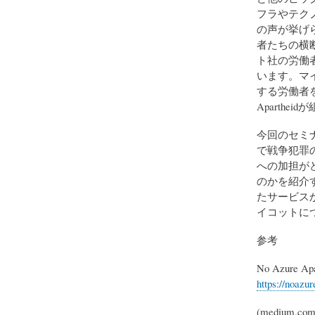
フラやテク
の声が挙げられ
者たちの横
ト社の労働者も
います。マ
する労働者を
Aparth
今回のセミ
で戦争犯罪
への加担が
のかを紹介
たサービスか
イコットに
参考
No Azure
https://noazu
(mediu