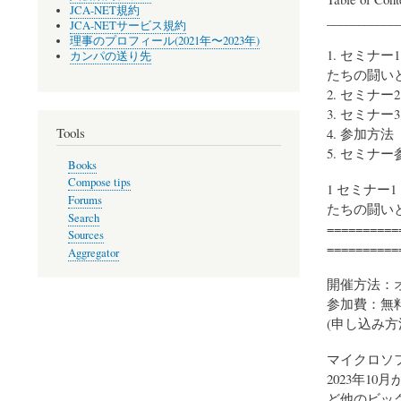
JCA-NET規約
___________
JCA-NETサービス規約
理事のプロフィール(2021年〜2023年)
1. セミナ
カンパの送り先
たちの闘い
2. セミナー
3. セミナー
Tools
4. 参加方法
5. セミナー
Books
Compose tips
1 セミナー
Forums
たちの闘い
Search
==========
Sources
==========
Aggregator
開催方法：
参加費：無
(申し込み
マイクロソ
2023年1
ど他のビッ