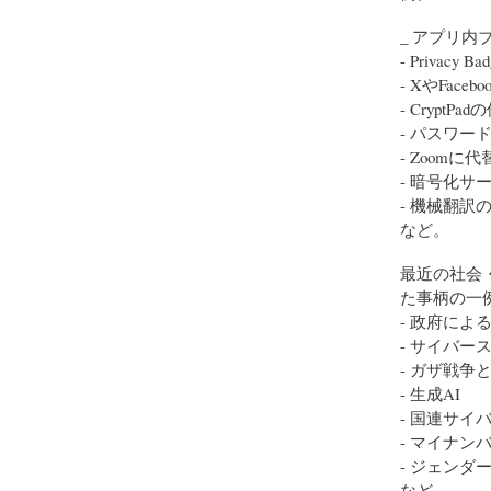
_ アプリ内
- Privacy 
- XやFace
- CryptPa
- パスワー
- Zoomに
- 暗号化サー
- 機械翻訳の活
など。
最近の社会
た事柄の一
- 政府によ
- サイバー
- ガザ戦争
- 生成AI
- 国連サイ
- マイナン
- ジェンダ
など。