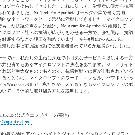
ノロジーを提供してきました。これに対して、労働者の側から抗議
てきました。No Tech For Apartheidはテック企業で働く労働
断的なネットワークとして活発に活動してきました。マイクロソフ
また抗議の声をあげ続け、No Azure for Apartheidを組織して
イクロソフト社への抗議が広がりをみせる一方で、会社側は、抗議
解雇するなどの弾圧を強めています。今年8月にNo Azure for
eidが組織した本社前抗議行動では支援者含めて18名が逮捕されました。
ナーでは、私たちの生活に身近で不可欠なサービスを提供する一方
の共犯者でもあるマイクロソフトに焦点をあてます。ジェノサイド
どれほど重大なものであるのか、抗議運動では何が主張されている
するとともに、マイクロソフトのワード、エクセル、パワポといっ
らWindowsOSまで、私たちが一人でもできるマイクロソフトのボ
ついて、具体的な取り組み方法を説明します。
 Apartheidの公式ウエッブページ(英語)
reforapartheid.com
m.com)地獄の結婚 アパルトヘイトとジェノサイドへのマイクロソフト