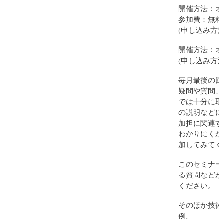
開催方法：
参加費：無
(申し込み
開催方法：
(申し込み
毎月最後の
疑問や質問
では十分に
の説明など
加担に関連
わかりにく
加してみて
このセミナー
る質問など
ください。
そのほか技
例。