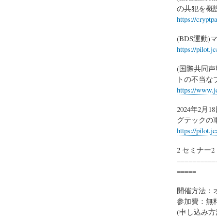
の共犯を概
https://cryp
(BDS運動
https://pilot
(国際共同声
トの不当な
https://www.j
2024年2月1
グテックの
https://pilot
2 セミナー
==========
=====
開催方法：
参加費：無
(申し込み