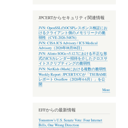
JPCERTからセキュリティ関連情報
JVN: OpenSSLのOCSPレスポンス検証にお
けるクライアント側のメモリリークの脆
弱性（CVE-2026-54876）
JVN: CISA ICS Advisory / ICS Medical
Advisory（2026年08月06日）
JVN: Alinto SOGo v5.12.7における不正な形
式のICSカレンダー招待を介したクロスサ
イトスクリプティングの脆弱性
JVN: NetKids iMarkにおける複数の脆弱性
Weekly Report: JPCERT/CCが「TSUBAME
レポート Overflow（2026年4-6月）」を公
開
More
EFFからの最新情報
Tomorrow’s U.S. Senate Vote: Four Internet
Bills, One Wrong Direction