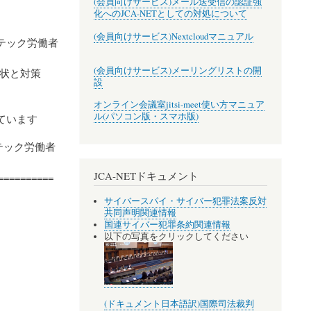
(会員向けサービス)メール送受信の認証強
化へのJCA-NETとしての対処について
(会員向けサービス)Nextcloudマニュアル
―テック労働者
(会員向けサービス)メーリングリストの開
現状と対策
設
オンライン会議室jitsi-meet使い方マニュア
ル(パソコン版・スマホ版)
れています
―テック労働者
JCA-NETドキュメント
==========
サイバースパイ・サイバー犯罪法案反対
共同声明関連情報
国連サイバー犯罪条約関連情報
以下の写真をクリックしてください
(ドキュメント日本語訳)国際司法裁判