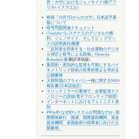
所：ガザにおけるジェノサイド(南アフ
リカv.イスラエル)
映画『10月7日からのガザ』日本語字幕
版について
暗号問題関連ドキュメント
(7amleh)パレスチナ人のデジタルの権
利、ジェノサイド、そしてビッ グテッ
クの説明責任
|
概要
『反対派を防衛する：社会運動のデジタ
ル弾圧と暗号による防御』Glencora
Borradaile著
(翻訳草稿版)
集団的・差別的な監視を可能にするバイ
オメトリック技術の世界的禁止を求める
公開書簡
大韓民国のプライバシー権に関するNGO
報告書(日本語仮訳)
マジックミラーの裏側で：企業監視テク
ノロジーの詳細(電子フロンティア財団)
インターネットにおけるフェミニスト原
則
#WhyID なぜIDシステムが問題なのか: 国
際開発銀行、国連、国際援助機関、資金
提供機関、各国政府の指導者に向けた公
開書簡。