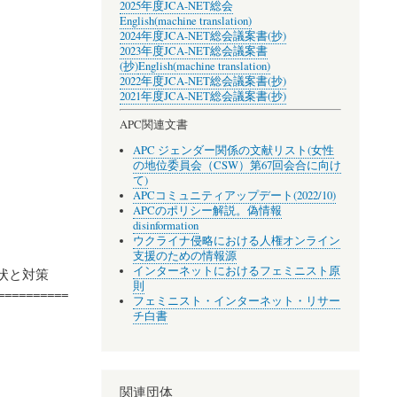
2025年度JCA-NET総会
English(machine translation)
2024年度JCA-NET総会議案書(抄)
2023年度JCA-NET総会議案書
(抄)
English(machine translation)
2022年度JCA-NET総会議案書(抄)
2021年度JCA-NET総会議案書(抄)
APC関連文書
APC ジェンダー関係の文献リスト(女性
の地位委員会（CSW）第67回会合に向け
て)
APCコミュニティアップデート(2022/10)
APCのポリシー解説。偽情報
disinformation
ウクライナ侵略における人権オンライン
支援のための情報源
インターネットにおけるフェミニスト原
現状と対策
則
==========
フェミニスト・インターネット・リサー
チ白書
関連団体