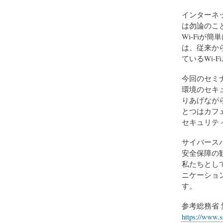
インターネ
は勿論のこ
Wi-Fiが
は、従来か
ているWi-
今回のセミ
環境のセキ
りあげなが
とつはカフ
セキュリテ
サイバース
安全保障の
私たちとし
ニケーショ
す。
参考総務省 
https://www.s