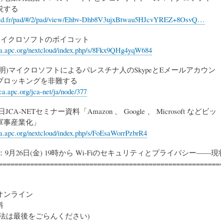
説する
tpad.fr/pad/#/2/pad/view/Ehbv-Dhb8V3ujxBtwau5HJcvYREZ+8OsvQ…
)マイクロソフトのボイコット
.jca.apc.org/nextcloud/index.php/s/8Fkx9QHg4yqW684
明)マイクロソフトによるパレスチナ人のSkypeとEメールアカウン
ブロッキングを非難する
ca.apc.org/jca-net/ja/node/377
8日JCA-NETセミナー資料「Amazon 、 Google 、 Microsoft などビッ
軍事産業化」
.jca.apc.org/nextcloud/index.php/s/FoEsaWorrPzbrR4
2：9月26日(金) 19時から Wi-Fiのセキュリティとプライバシー――
========================================================
オンライン
料
方法は最後をごらんください)